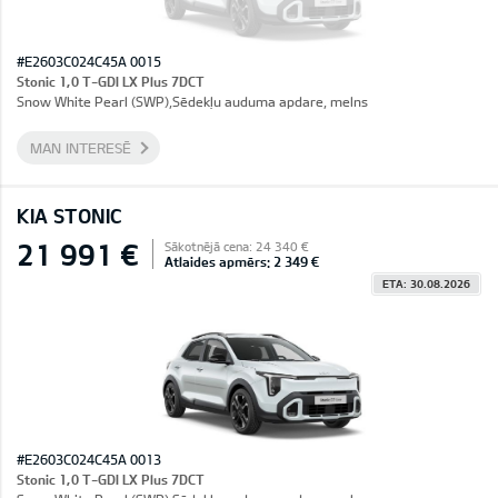
#E2603C024C45A 0015
Stonic 1,0 T-GDI LX Plus 7DCT
Snow White Pearl (SWP),Sēdekļu auduma apdare, melns
MAN INTERESĒ
KIA STONIC
21 991 €
Sākotnējā cena: 24 340 €
Atlaides apmērs: 2 349 €
ETA: 30.08.2026
#E2603C024C45A 0013
Stonic 1,0 T-GDI LX Plus 7DCT