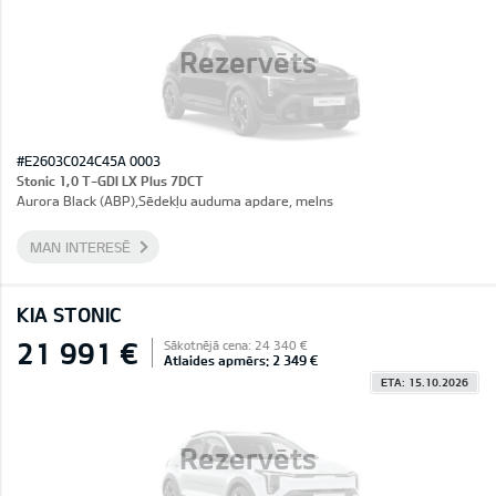
Rezervēts
#E2603C024C45A 0003
Stonic 1,0 T-GDI LX Plus 7DCT
Aurora Black (ABP),Sēdekļu auduma apdare, melns
MAN INTERESĒ
KIA STONIC
21 991 €
Sākotnējā cena: 24 340 €
Atlaides apmērs: 2 349 €
ETA: 15.10.2026
Rezervēts