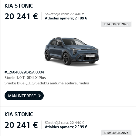
KIA STONIC
20 241 €
Sākotnējā cena: 22 440 €
Atlaides apmērs: 2 199 €
ETA: 30.08.2026
#E2604C029C45A 0004
Stonic 1,0 T-GDI LX Plus
Smoke Blue (EU3),Sēdekļu auduma apdare, melns
MAN INTERESĒ
KIA STONIC
20 241 €
Sākotnējā cena: 22 440 €
Atlaides apmērs: 2 199 €
ETA: 30.08.2026