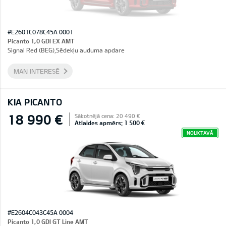
#E2601C078C45A 0001
Picanto 1,0 GDI EX AMT
Signal Red (BEG),Sēdekļu auduma apdare
MAN INTERESĒ
KIA PICANTO
18 990 €
Sākotnējā cena: 20 490 €
Atlaides apmērs: 1 500 €
NOLIKTAVĀ
#E2604C043C45A 0004
Picanto 1,0 GDI GT Line AMT