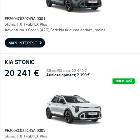
#E2604C029C45A 0001
Stonic 1,0 T-GDI LX Plus
Adventurous Green (A2G),Sēdekļu auduma apdare, melns
MAN INTERESĒ
KIA STONIC
20 241 €
Sākotnējā cena: 22 440 €
Atlaides apmērs: 2 199 €
NOLIKTAVĀ
#E2603C022C45A 0005
Stonic 1,0 T-GDI LX Plus