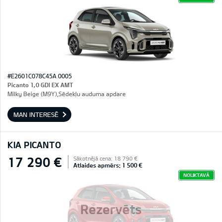
#E2601C078C45A 0005
Picanto 1,0 GDI EX AMT
Milky Beige (M9Y),Sēdekļu auduma apdare
MAN INTERESĒ
KIA PICANTO
17 290 €
Sākotnējā cena: 18 790 €
Atlaides apmērs: 1 500 €
NOLIKTAVĀ
Rezervēts