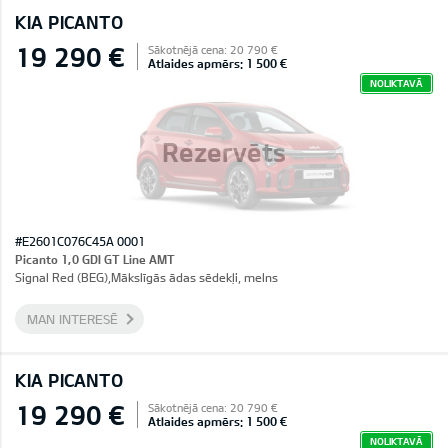
KIA PICANTO
19 290 €
Sākotnējā cena: 20 790 €
Atlaides apmērs: 1 500 €
NOLIKTAVĀ
Rezervēts
#E2601C076C45A 0001
Picanto 1,0 GDI GT Line AMT
Signal Red (BEG),Mākslīgās ādas sēdekļi, melns
MAN INTERESĒ
KIA PICANTO
19 290 €
Sākotnējā cena: 20 790 €
Atlaides apmērs: 1 500 €
NOLIKTAVĀ