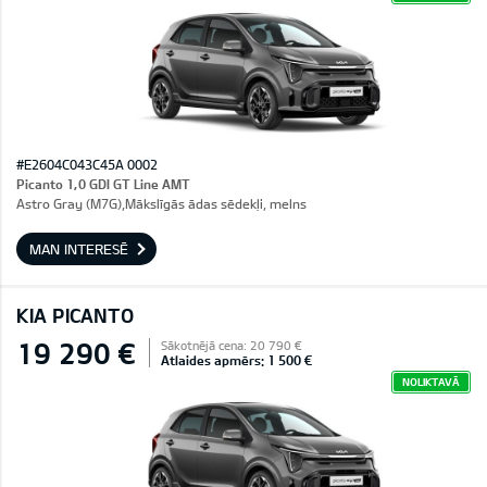
#E2604C043C45A 0002
Picanto 1,0 GDI GT Line AMT
Astro Gray (M7G),Mākslīgās ādas sēdekļi, melns
MAN INTERESĒ
KIA PICANTO
19 290 €
Sākotnējā cena: 20 790 €
Atlaides apmērs: 1 500 €
NOLIKTAVĀ