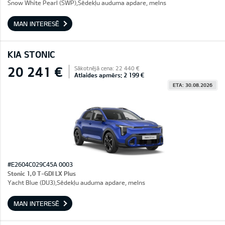
Snow White Pearl (SWP),Sēdekļu auduma apdare, melns
MAN INTERESĒ
KIA STONIC
20 241 €
Sākotnējā cena: 22 440 €
Atlaides apmērs: 2 199 €
ETA: 30.08.2026
#E2604C029C45A 0003
Stonic 1,0 T-GDI LX Plus
Yacht Blue (DU3),Sēdekļu auduma apdare, melns
MAN INTERESĒ