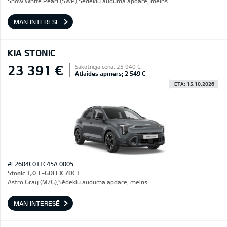
Snow White Pearl (SWP),Sēdekļu auduma apdare, melns
MAN INTERESĒ
KIA STONIC
23 391 €
Sākotnējā cena: 25 940 €
Atlaides apmērs: 2 549 €
ETA: 15.10.2026
#E2604C011C45A 0005
Stonic 1,0 T-GDI EX 7DCT
Astro Gray (M7G),Sēdekļu auduma apdare, melns
MAN INTERESĒ