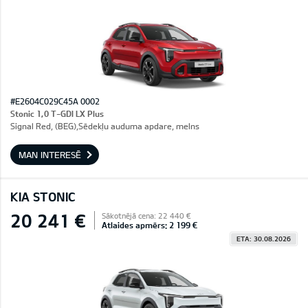
#E2604C029C45A 0002
Stonic 1,0 T-GDI LX Plus
Signal Red, (BEG),Sēdekļu auduma apdare, melns
MAN INTERESĒ
KIA STONIC
20 241 €
Sākotnējā cena: 22 440 €
Atlaides apmērs: 2 199 €
ETA: 30.08.2026