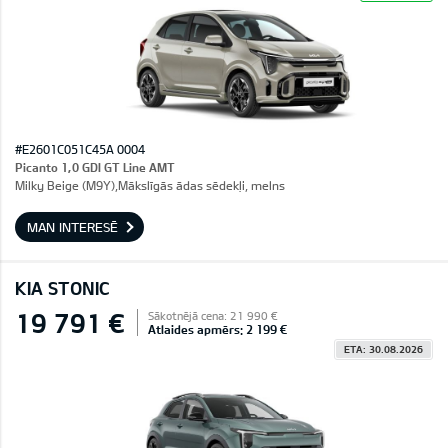
#E2601C051C45A 0004
Picanto 1,0 GDI GT Line AMT
Milky Beige (M9Y),Mākslīgās ādas sēdekļi, melns
MAN INTERESĒ
KIA STONIC
19 791 €
Sākotnējā cena: 21 990 €
Atlaides apmērs: 2 199 €
ETA: 30.08.2026