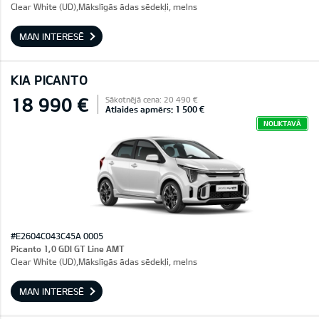
Clear White (UD),Mākslīgās ādas sēdekļi, melns
MAN INTERESĒ
KIA PICANTO
18 990 €
Sākotnējā cena: 20 490 €
Atlaides apmērs: 1 500 €
NOLIKTAVĀ
#E2604C043C45A 0005
Picanto 1,0 GDI GT Line AMT
Clear White (UD),Mākslīgās ādas sēdekļi, melns
MAN INTERESĒ