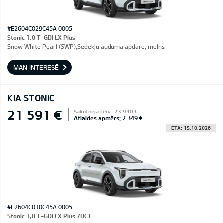
#E2604C029C45A 0005
Stonic 1,0 T-GDI LX Plus
Snow White Pearl (SWP),Sēdekļu auduma apdare, melns
MAN INTERESĒ
KIA STONIC
21 591 €
Sākotnējā cena: 23 940 €
Atlaides apmērs: 2 349 €
ETA: 15.10.2026
#E2604C010C45A 0005
Stonic 1,0 T-GDI LX Plus 7DCT