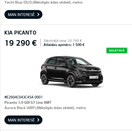
Yacht Blue (DU3),Mākslīgās ādas sēdekļi, melns
MAN INTERESĒ
KIA PICANTO
19 290 €
Sākotnējā cena: 20 790 €
Atlaides apmērs: 1 500 €
NOLIKTAVĀ
#E2604C043C45A 0001
Picanto 1,0 GDI GT Line AMT
Aurora Black (ABP),Mākslīgās ādas sēdekļi, melns
MAN INTERESĒ