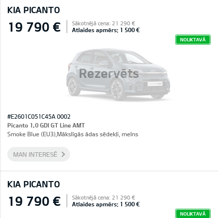
KIA PICANTO
19 790 €
Sākotnējā cena: 21 290 €
Atlaides apmērs: 1 500 €
NOLIKTAVĀ
Rezervēts
#E2601C051C45A 0002
Picanto 1,0 GDI GT Line AMT
Smoke Blue (EU3),Mākslīgās ādas sēdekļi, melns
MAN INTERESĒ
KIA PICANTO
19 790 €
Sākotnējā cena: 21 290 €
Atlaides apmērs: 1 500 €
NOLIKTAVĀ