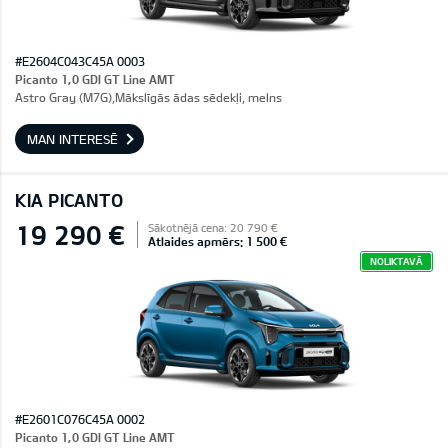
#E2604C043C45A 0003
Picanto 1,0 GDI GT Line AMT
Astro Gray (M7G),Mākslīgās ādas sēdekļi, melns
MAN INTERESĒ
KIA PICANTO
19 290 €
Sākotnējā cena: 20 790 €
Atlaides apmērs: 1 500 €
NOLIKTAVĀ
#E2601C076C45A 0002
Picanto 1,0 GDI GT Line AMT