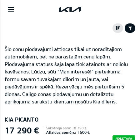
Šie cenu piedāvājumi attiecas tikai uz norādītajiem
automobiļiem, bet ne parastajām cenu lapām.
Piedāvājuma statuss šajā lapā tiek atainots ar nelielu
kavēšanos. Lūdzu, sūti "Man interesē!" pieteikuma
formu savam tuvākajam dīlerim un jautā, vai
piedāvājums ir spēkā. Rezervāciju mēs pieturēsim 5
dienas. Galīgo cenas piedāvājumu un detalizētu
aprīkojuma sarakstu klientam nosūtīs Kia dīleris.
KIA PICANTO
17 290 €
Sākotnējā cena: 18 790 €
Atlaides apmērs: 1 500 €
NOLIKTAVĀ