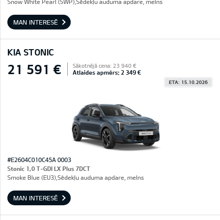
Snow White Pearl (SWP),Sēdekļu auduma apdare, melns
MAN INTERESĒ
KIA STONIC
21 591 €
Sākotnējā cena: 23 940 €
Atlaides apmērs: 2 349 €
ETA: 15.10.2026
#E2604C010C45A 0003
Stonic 1,0 T-GDI LX Plus 7DCT
Smoke Blue (EU3),Sēdekļu auduma apdare, melns
MAN INTERESĒ