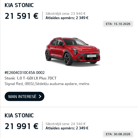
KIA STONIC
21 591 €
Sākotnējā cena: 23 940 €
Atlaides apmērs: 2 349 €
ETA: 15.10.2026
#E2604C010C45A 0002
Stonic 1,0 T-GDI LX Plus 7DCT
Signal Red, (BEG),Sēdekļu auduma apdare, melns
MAN INTERESĒ
KIA STONIC
21 991 €
Sākotnējā cena: 24 340 €
Atlaides apmērs: 2 349 €
ETA: 30.08.2026