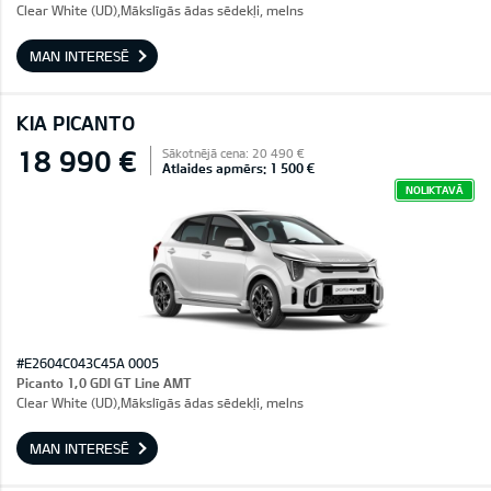
Clear White (UD),Mākslīgās ādas sēdekļi, melns
MAN INTERESĒ
KIA PICANTO
18 990 €
Sākotnējā cena: 20 490 €
Atlaides apmērs: 1 500 €
NOLIKTAVĀ
#E2604C043C45A 0005
Picanto 1,0 GDI GT Line AMT
Clear White (UD),Mākslīgās ādas sēdekļi, melns
MAN INTERESĒ