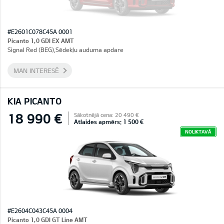
#E2601C078C45A 0001
Picanto 1,0 GDI EX AMT
Signal Red (BEG),Sēdekļu auduma apdare
MAN INTERESĒ
KIA PICANTO
18 990 €
Sākotnējā cena: 20 490 €
Atlaides apmērs: 1 500 €
NOLIKTAVĀ
#E2604C043C45A 0004
Picanto 1,0 GDI GT Line AMT