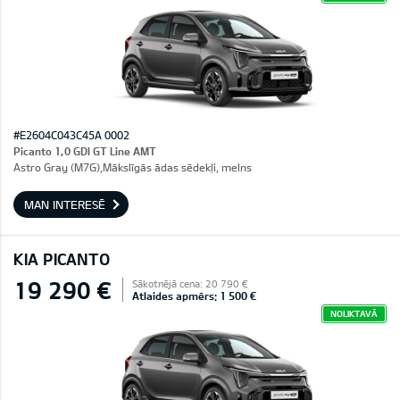
#E2604C043C45A 0002
Picanto 1,0 GDI GT Line AMT
Astro Gray (M7G),Mākslīgās ādas sēdekļi, melns
MAN INTERESĒ
KIA PICANTO
19 290 €
Sākotnējā cena: 20 790 €
Atlaides apmērs: 1 500 €
NOLIKTAVĀ