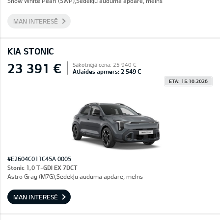
Snow White Pearl (SWP),Sēdekļu auduma apdare, melns
MAN INTERESĒ
KIA STONIC
23 391 €
Sākotnējā cena: 25 940 €
Atlaides apmērs: 2 549 €
ETA: 15.10.2026
#E2604C011C45A 0005
Stonic 1,0 T-GDI EX 7DCT
Astro Gray (M7G),Sēdekļu auduma apdare, melns
MAN INTERESĒ