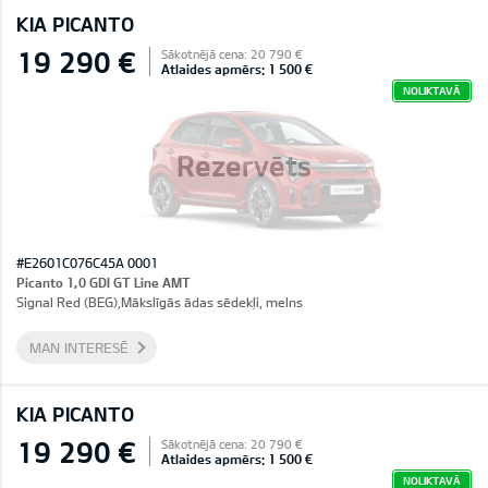
KIA PICANTO
19 290 €
Sākotnējā cena: 20 790 €
Atlaides apmērs: 1 500 €
NOLIKTAVĀ
Rezervēts
#E2601C076C45A 0001
Picanto 1,0 GDI GT Line AMT
Signal Red (BEG),Mākslīgās ādas sēdekļi, melns
MAN INTERESĒ
KIA PICANTO
19 290 €
Sākotnējā cena: 20 790 €
Atlaides apmērs: 1 500 €
NOLIKTAVĀ