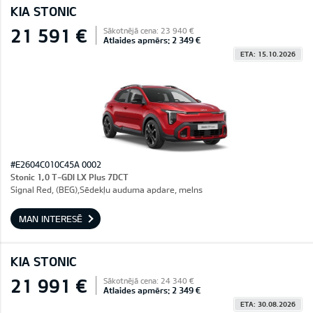
KIA STONIC
21 591 €
Sākotnējā cena: 23 940 €
Atlaides apmērs: 2 349 €
ETA: 15.10.2026
#E2604C010C45A 0002
Stonic 1,0 T-GDI LX Plus 7DCT
Signal Red, (BEG),Sēdekļu auduma apdare, melns
MAN INTERESĒ
KIA STONIC
21 991 €
Sākotnējā cena: 24 340 €
Atlaides apmērs: 2 349 €
ETA: 30.08.2026