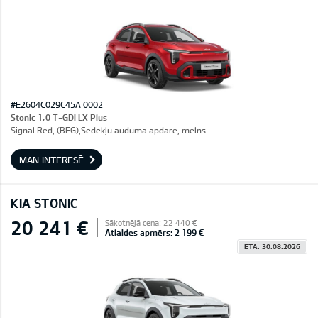
#E2604C029C45A 0002
Stonic 1,0 T-GDI LX Plus
Signal Red, (BEG),Sēdekļu auduma apdare, melns
MAN INTERESĒ
KIA STONIC
20 241 €
Sākotnējā cena: 22 440 €
Atlaides apmērs: 2 199 €
ETA: 30.08.2026