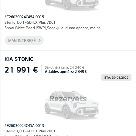
#E2603C024C45A 0015
Stonic 1,0 T-GDI LX Plus 7DCT
Snow White Pearl (SWP),Sēdekļu auduma apdare, melns
MAN INTERESĒ
KIA STONIC
21 991 €
Sākotnējā cena: 24 340 €
Atlaides apmērs: 2 349 €
ETA: 30.08.2026
Rezervēts
#E2603C024C45A 0013
Stonic 1,0 T-GDI LX Plus 7DCT