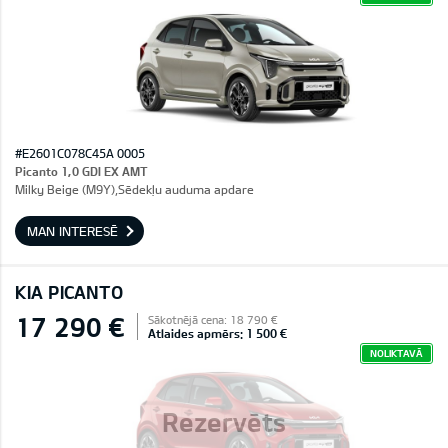
#E2601C078C45A 0005
Picanto 1,0 GDI EX AMT
Milky Beige (M9Y),Sēdekļu auduma apdare
MAN INTERESĒ
KIA PICANTO
17 290 €
Sākotnējā cena: 18 790 €
Atlaides apmērs: 1 500 €
NOLIKTAVĀ
Rezervēts