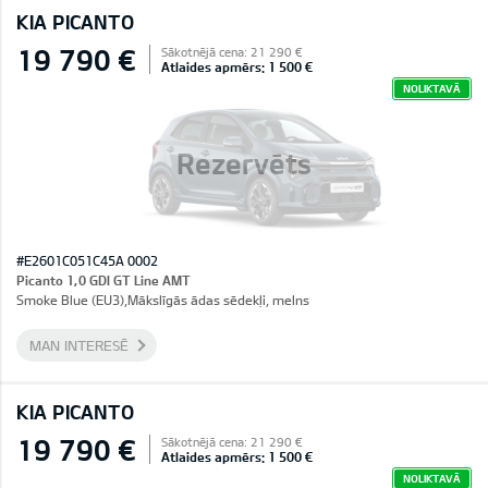
KIA PICANTO
19 790 €
Sākotnējā cena: 21 290 €
Atlaides apmērs: 1 500 €
NOLIKTAVĀ
Rezervēts
#E2601C051C45A 0002
Picanto 1,0 GDI GT Line AMT
Smoke Blue (EU3),Mākslīgās ādas sēdekļi, melns
MAN INTERESĒ
KIA PICANTO
19 790 €
Sākotnējā cena: 21 290 €
Atlaides apmērs: 1 500 €
NOLIKTAVĀ