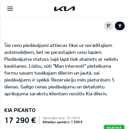
Šie cenu piedāvājumi attiecas tikai uz norādītajiem
automobiļiem, bet ne parastajām cenu lapām.
Piedāvājuma statuss šajā lapā tiek atainots ar nelielu
kavēšanos. Lūdzu, sūti "Man interesē!" pieteikuma
formu savam tuvākajam dīlerim un jautā, vai
piedāvājums ir spēkā. Rezervāciju mēs pieturēsim 5
dienas. Galīgo cenas piedāvājumu un detalizētu
aprīkojuma sarakstu klientam nosūtīs Kia dīleris.
KIA PICANTO
17 290 €
Sākotnējā cena: 18 790 €
Atlaides apmērs: 1 500 €
NOLIKTAVĀ