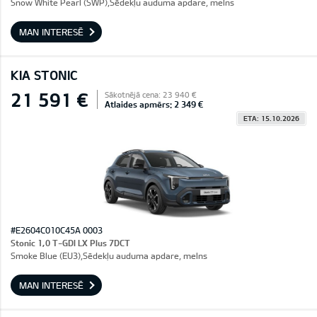
Snow White Pearl (SWP),Sēdekļu auduma apdare, melns
MAN INTERESĒ
KIA STONIC
21 591 €
Sākotnējā cena: 23 940 €
Atlaides apmērs: 2 349 €
ETA: 15.10.2026
#E2604C010C45A 0003
Stonic 1,0 T-GDI LX Plus 7DCT
Smoke Blue (EU3),Sēdekļu auduma apdare, melns
MAN INTERESĒ