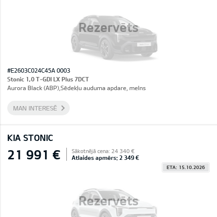
Rezervēts
#E2603C024C45A 0003
Stonic 1,0 T-GDI LX Plus 7DCT
Aurora Black (ABP),Sēdekļu auduma apdare, melns
MAN INTERESĒ
KIA STONIC
21 991 €
Sākotnējā cena: 24 340 €
Atlaides apmērs: 2 349 €
ETA: 15.10.2026
Rezervēts