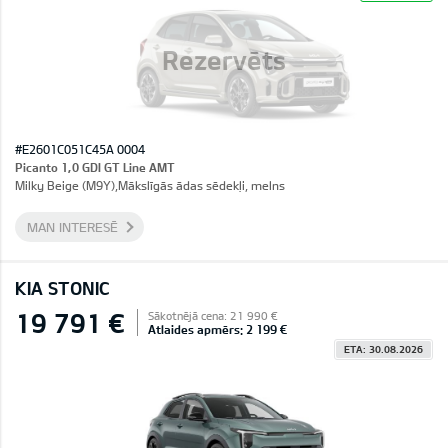
Rezervēts
#E2601C051C45A 0004
Picanto 1,0 GDI GT Line AMT
Milky Beige (M9Y),Mākslīgās ādas sēdekļi, melns
MAN INTERESĒ
KIA STONIC
19 791 €
Sākotnējā cena: 21 990 €
Atlaides apmērs: 2 199 €
ETA: 30.08.2026