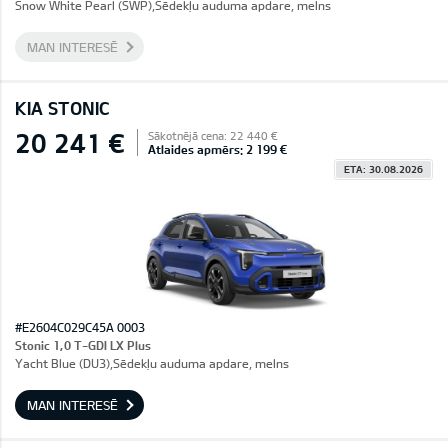
Snow White Pearl (SWP),Sēdekļu auduma apdare, melns
MAN INTERESĒ
KIA STONIC
20 241 €
Sākotnējā cena: 22 440 €
Atlaides apmērs: 2 199 €
ETA: 30.08.2026
#E2604C029C45A 0003
Stonic 1,0 T-GDI LX Plus
Yacht Blue (DU3),Sēdekļu auduma apdare, melns
MAN INTERESĒ