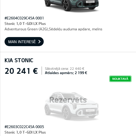
#E2604C029C45A 0001
Stonic 1,0 T-GDI LX Plus
Adventurous Green (A2G),Sēdekļu auduma apdare, melns
MAN INTERESĒ
KIA STONIC
20 241 €
Sākotnējā cena: 22 440 €
Atlaides apmērs: 2 199 €
NOLIKTAVĀ
Rezervēts
#E2603C022C45A 0005
Stonic 1,0 T-GDI LX Plus