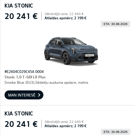
KIA STONIC
20 241 €
Sākotnējā cena: 22 440 €
Atlaides apmērs: 2 199 €
ETA: 30.08.2026
#E2604C029C45A 0004
Stonic 1,0 T-GDI LX Plus
Smoke Blue (EU3),Sēdekļu auduma apdare, melns
MAN INTERESĒ
KIA STONIC
20 241 €
Sākotnējā cena: 22 440 €
Atlaides apmērs: 2 199 €
ETA: 30.08.2026