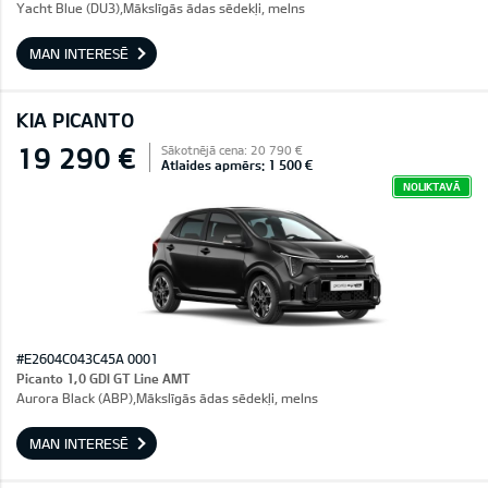
Yacht Blue (DU3),Mākslīgās ādas sēdekļi, melns
MAN INTERESĒ
KIA PICANTO
19 290 €
Sākotnējā cena: 20 790 €
Atlaides apmērs: 1 500 €
NOLIKTAVĀ
#E2604C043C45A 0001
Picanto 1,0 GDI GT Line AMT
Aurora Black (ABP),Mākslīgās ādas sēdekļi, melns
MAN INTERESĒ