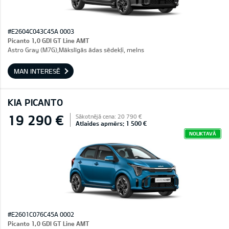
#E2604C043C45A 0003
Picanto 1,0 GDI GT Line AMT
Astro Gray (M7G),Mākslīgās ādas sēdekļi, melns
MAN INTERESĒ
KIA PICANTO
19 290 €
Sākotnējā cena: 20 790 €
Atlaides apmērs: 1 500 €
NOLIKTAVĀ
#E2601C076C45A 0002
Picanto 1,0 GDI GT Line AMT