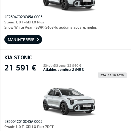
#E2604C029C45A 0005
Stonic 1,0 T-GDI LX Plus
Snow White Pearl (SWP),Sēdekļu auduma apdare, melns
MAN INTERESĒ
KIA STONIC
21 591 €
Sākotnējā cena: 23 940 €
Atlaides apmērs: 2 349 €
ETA: 15.10.2026
#E2604C010C45A 0005
Stonic 1,0 T-GDI LX Plus 7DCT