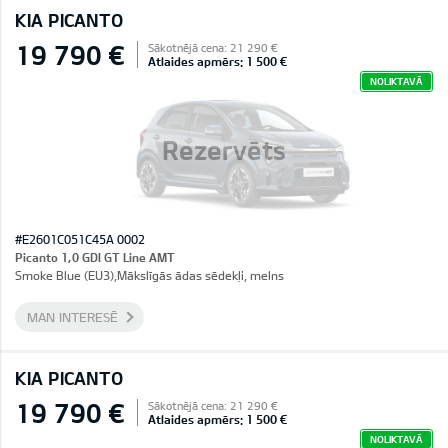
KIA PICANTO
19 790 €
Sākotnējā cena: 21 290 €
Atlaides apmērs: 1 500 €
NOLIKTAVĀ
Rezervēts
#E2601C051C45A 0002
Picanto 1,0 GDI GT Line AMT
Smoke Blue (EU3),Mākslīgās ādas sēdekļi, melns
MAN INTERESĒ
KIA PICANTO
19 790 €
Sākotnējā cena: 21 290 €
Atlaides apmērs: 1 500 €
NOLIKTAVĀ