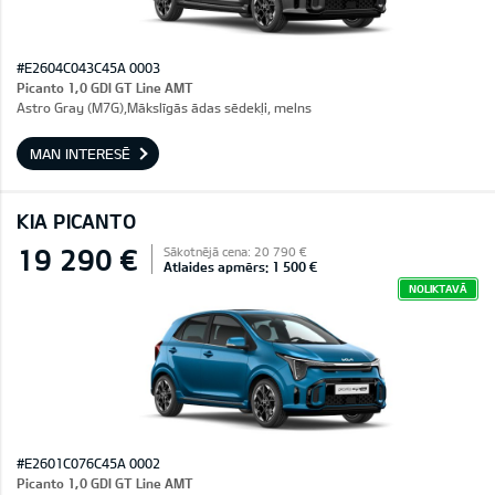
#E2604C043C45A 0003
Picanto 1,0 GDI GT Line AMT
Astro Gray (M7G),Mākslīgās ādas sēdekļi, melns
MAN INTERESĒ
KIA PICANTO
19 290 €
Sākotnējā cena: 20 790 €
Atlaides apmērs: 1 500 €
NOLIKTAVĀ
#E2601C076C45A 0002
Picanto 1,0 GDI GT Line AMT