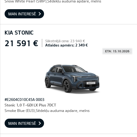
Snow White Pearl (SWP),Sēdekļu auduma apdare, melns
MAN INTERESĒ
KIA STONIC
21 591 €
Sākotnējā cena: 23 940 €
Atlaides apmērs: 2 349 €
ETA: 15.10.2026
#E2604C010C45A 0003
Stonic 1,0 T-GDI LX Plus 7DCT
Smoke Blue (EU3),Sēdekļu auduma apdare, melns
MAN INTERESĒ