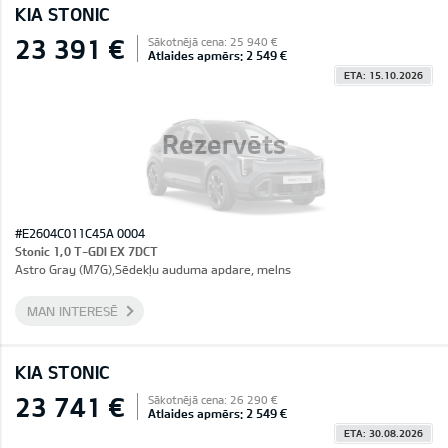
KIA STONIC
23 391 €
Sākotnējā cena: 25 940 €
Atlaides apmērs: 2 549 €
ETA: 15.10.2026
Rezervēts
#E2604C011C45A 0004
Stonic 1,0 T-GDI EX 7DCT
Astro Gray (M7G),Sēdekļu auduma apdare, melns
MAN INTERESĒ
KIA STONIC
23 741 €
Sākotnējā cena: 26 290 €
Atlaides apmērs: 2 549 €
ETA: 30.08.2026