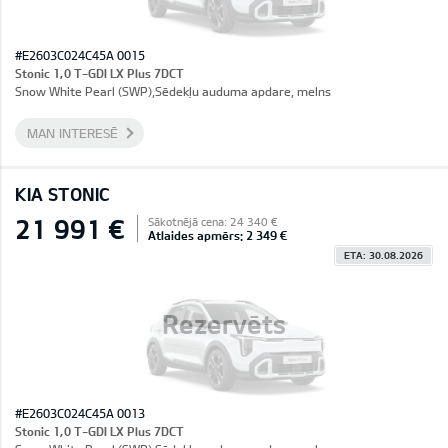
#E2603C024C45A 0015
Stonic 1,0 T-GDI LX Plus 7DCT
Snow White Pearl (SWP),Sēdekļu auduma apdare, melns
MAN INTERESĒ
KIA STONIC
21 991 €
Sākotnējā cena: 24 340 €
Atlaides apmērs: 2 349 €
ETA: 30.08.2026
Rezervēts
#E2603C024C45A 0013
Stonic 1,0 T-GDI LX Plus 7DCT