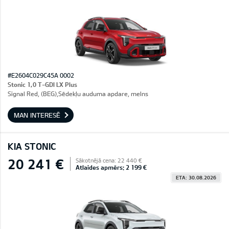
#E2604C029C45A 0002
Stonic 1,0 T-GDI LX Plus
Signal Red, (BEG),Sēdekļu auduma apdare, melns
MAN INTERESĒ
KIA STONIC
20 241 €
Sākotnējā cena: 22 440 €
Atlaides apmērs: 2 199 €
ETA: 30.08.2026