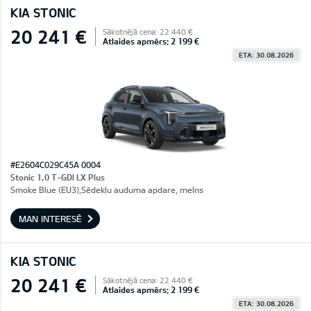
KIA STONIC
20 241 €
Sākotnējā cena: 22 440 €
Atlaides apmērs: 2 199 €
ETA: 30.08.2026
#E2604C029C45A 0004
Stonic 1,0 T-GDI LX Plus
Smoke Blue (EU3),Sēdekļu auduma apdare, melns
MAN INTERESĒ
KIA STONIC
20 241 €
Sākotnējā cena: 22 440 €
Atlaides apmērs: 2 199 €
ETA: 30.08.2026