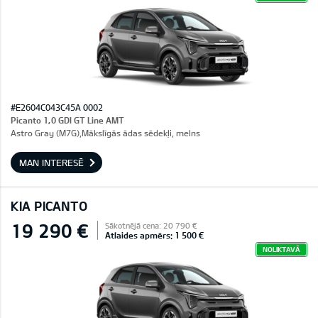
#E2604C043C45A 0002
Picanto 1,0 GDI GT Line AMT
Astro Gray (M7G),Mākslīgās ādas sēdekļi, melns
MAN INTERESĒ
KIA PICANTO
19 290 €
Sākotnējā cena: 20 790 €
Atlaides apmērs: 1 500 €
NOLIKTAVĀ