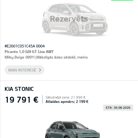
Rezervēts
#E2601C051C45A 0004
Picanto 1,0 GDI GT Line AMT
Milky Beige (M9Y),Mākslīgās ādas sēdekļi, melns
MAN INTERESĒ
KIA STONIC
19 791 €
Sākotnējā cena: 21 990 €
Atlaides apmērs: 2 199 €
ETA: 30.08.2026