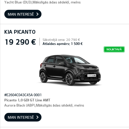
Yacht Blue (DU3),Mākslīgās ādas sēdekļi, melns
MAN INTERESĒ
KIA PICANTO
19 290 €
Sākotnējā cena: 20 790 €
Atlaides apmērs: 1 500 €
NOLIKTAVĀ
#E2604C043C45A 0001
Picanto 1,0 GDI GT Line AMT
Aurora Black (ABP),Mākslīgās ādas sēdekļi, melns
MAN INTERESĒ