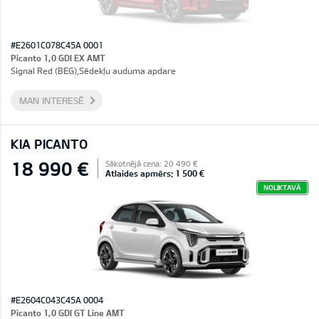
#E2601C078C45A 0001
Picanto 1,0 GDI EX AMT
Signal Red (BEG),Sēdekļu auduma apdare
MAN INTERESĒ
KIA PICANTO
18 990 €
Sākotnējā cena: 20 490 €
Atlaides apmērs: 1 500 €
NOLIKTAVĀ
#E2604C043C45A 0004
Picanto 1,0 GDI GT Line AMT