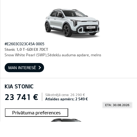
#E2603C023C45A 0005
Stonic 1,0 T-GDI EX 7DCT
Snow White Pearl (SWP),Sēdekļu auduma apdare, melns
MAN INTERESĒ
KIA STONIC
23 741 €
Sākotnējā cena: 26 290 €
Atlaides apmērs: 2 549 €
ETA: 30.08.2026