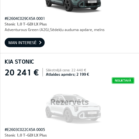
#E2604C029C45A 0001
Stonic 1,0 T-GDI LX Plus
Adventurous Green (A2G),Sēdekļu auduma apdare, melns
MAN INTERESĒ
KIA STONIC
20 241 €
Sākotnējā cena: 22 440 €
Atlaides apmērs: 2 199 €
NOLIKTAVĀ
Rezervēts
#E2603C022C45A 0005
Stonic 1,0 T-GDI LX Plus