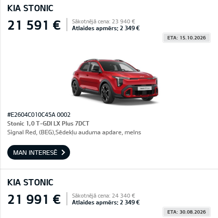
KIA STONIC
21 591 €
Sākotnējā cena: 23 940 €
Atlaides apmērs: 2 349 €
ETA: 15.10.2026
#E2604C010C45A 0002
Stonic 1,0 T-GDI LX Plus 7DCT
Signal Red, (BEG),Sēdekļu auduma apdare, melns
MAN INTERESĒ
KIA STONIC
21 991 €
Sākotnējā cena: 24 340 €
Atlaides apmērs: 2 349 €
ETA: 30.08.2026