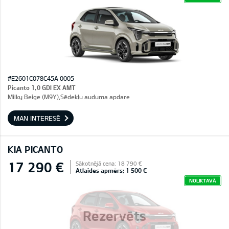
#E2601C078C45A 0005
Picanto 1,0 GDI EX AMT
Milky Beige (M9Y),Sēdekļu auduma apdare
MAN INTERESĒ
KIA PICANTO
17 290 €
Sākotnējā cena: 18 790 €
Atlaides apmērs: 1 500 €
NOLIKTAVĀ
Rezervēts