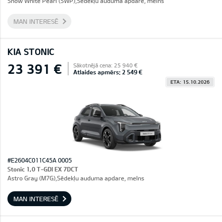
Snow White Pearl (SWP),Sēdekļu auduma apdare, melns
MAN INTERESĒ
KIA STONIC
23 391 €
Sākotnējā cena: 25 940 €
Atlaides apmērs: 2 549 €
ETA: 15.10.2026
#E2604C011C45A 0005
Stonic 1,0 T-GDI EX 7DCT
Astro Gray (M7G),Sēdekļu auduma apdare, melns
MAN INTERESĒ