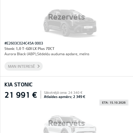
Rezervēts
#E2603C024C45A 0003
Stonic 1,0 T-GDI LX Plus 7DCT
Aurora Black (ABP),Sēdekļu auduma apdare, melns
MAN INTERESĒ
KIA STONIC
21 991 €
Sākotnējā cena: 24 340 €
Atlaides apmērs: 2 349 €
ETA: 15.10.2026
Rezervēts