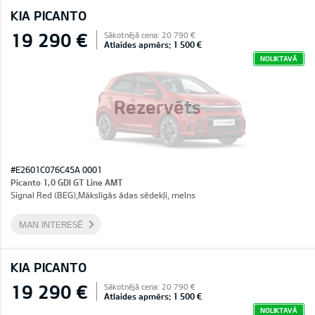
KIA PICANTO
19 290 €
Sākotnējā cena: 20 790 €
Atlaides apmērs: 1 500 €
NOLIKTAVĀ
Rezervēts
#E2601C076C45A 0001
Picanto 1,0 GDI GT Line AMT
Signal Red (BEG),Mākslīgās ādas sēdekļi, melns
MAN INTERESĒ
KIA PICANTO
19 290 €
Sākotnējā cena: 20 790 €
Atlaides apmērs: 1 500 €
NOLIKTAVĀ