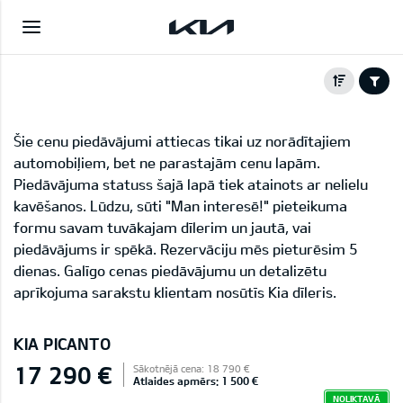
Šie cenu piedāvājumi attiecas tikai uz norādītajiem
automobiļiem, bet ne parastajām cenu lapām.
Piedāvājuma statuss šajā lapā tiek atainots ar nelielu
kavēšanos. Lūdzu, sūti "Man interesē!" pieteikuma
formu savam tuvākajam dīlerim un jautā, vai
piedāvājums ir spēkā. Rezervāciju mēs pieturēsim 5
dienas. Galīgo cenas piedāvājumu un detalizētu
aprīkojuma sarakstu klientam nosūtīs Kia dīleris.
KIA PICANTO
17 290 €
Sākotnējā cena: 18 790 €
Atlaides apmērs: 1 500 €
NOLIKTAVĀ