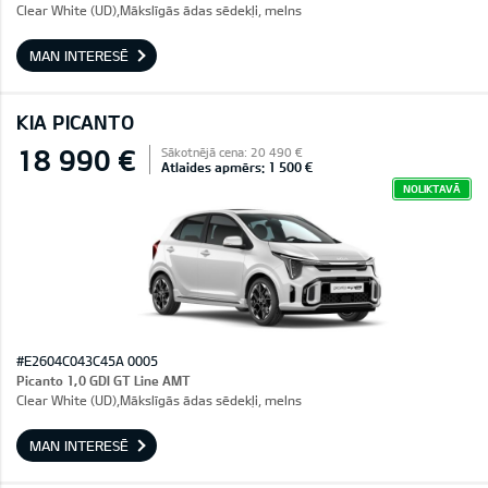
Clear White (UD),Mākslīgās ādas sēdekļi, melns
MAN INTERESĒ
KIA PICANTO
18 990 €
Sākotnējā cena: 20 490 €
Atlaides apmērs: 1 500 €
NOLIKTAVĀ
#E2604C043C45A 0005
Picanto 1,0 GDI GT Line AMT
Clear White (UD),Mākslīgās ādas sēdekļi, melns
MAN INTERESĒ