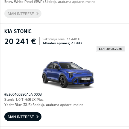
Snow White Pearl (SWP),Sēdekļu auduma apdare, melns
MAN INTERESĒ
KIA STONIC
20 241 €
Sākotnējā cena: 22 440 €
Atlaides apmērs: 2 199 €
ETA: 30.08.2026
#E2604C029C45A 0003
Stonic 1,0 T-GDI LX Plus
Yacht Blue (DU3),Sēdekļu auduma apdare, melns
MAN INTERESĒ