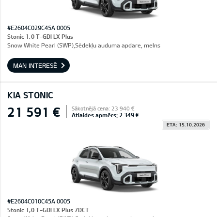
#E2604C029C45A 0005
Stonic 1,0 T-GDI LX Plus
Snow White Pearl (SWP),Sēdekļu auduma apdare, melns
MAN INTERESĒ
KIA STONIC
21 591 €
Sākotnējā cena: 23 940 €
Atlaides apmērs: 2 349 €
ETA: 15.10.2026
#E2604C010C45A 0005
Stonic 1,0 T-GDI LX Plus 7DCT