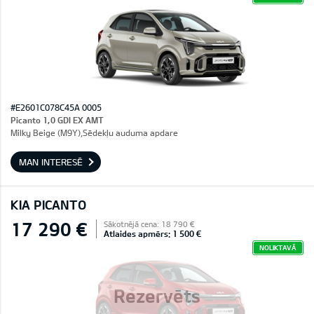
#E2601C078C45A 0005
Picanto 1,0 GDI EX AMT
Milky Beige (M9Y),Sēdekļu auduma apdare
MAN INTERESĒ
KIA PICANTO
17 290 €
Sākotnējā cena: 18 790 €
Atlaides apmērs: 1 500 €
NOLIKTAVĀ
Rezervēts