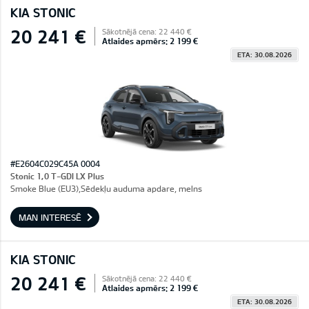
KIA STONIC
20 241 €
Sākotnējā cena: 22 440 €
Atlaides apmērs: 2 199 €
ETA: 30.08.2026
#E2604C029C45A 0004
Stonic 1,0 T-GDI LX Plus
Smoke Blue (EU3),Sēdekļu auduma apdare, melns
MAN INTERESĒ
KIA STONIC
20 241 €
Sākotnējā cena: 22 440 €
Atlaides apmērs: 2 199 €
ETA: 30.08.2026