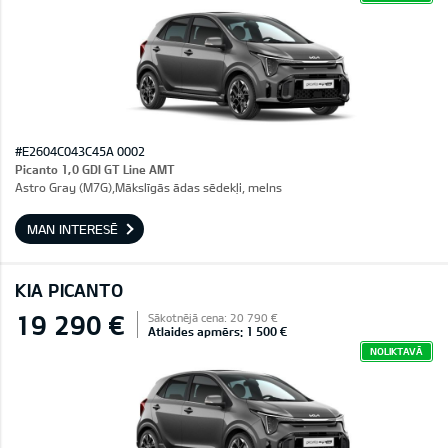
#E2604C043C45A 0002
Picanto 1,0 GDI GT Line AMT
Astro Gray (M7G),Mākslīgās ādas sēdekļi, melns
MAN INTERESĒ
KIA PICANTO
19 290 €
Sākotnējā cena: 20 790 €
Atlaides apmērs: 1 500 €
NOLIKTAVĀ