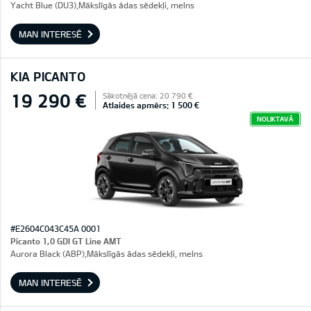
Yacht Blue (DU3),Mākslīgās ādas sēdekļi, melns
MAN INTERESĒ
KIA PICANTO
19 290 €
Sākotnējā cena: 20 790 €
Atlaides apmērs: 1 500 €
NOLIKTAVĀ
#E2604C043C45A 0001
Picanto 1,0 GDI GT Line AMT
Aurora Black (ABP),Mākslīgās ādas sēdekļi, melns
MAN INTERESĒ