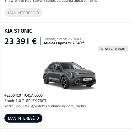
Snow White Pearl (SWP),Sēdekļu auduma apdare, melns
MAN INTERESĒ
KIA STONIC
23 391 €
Sākotnējā cena: 25 940 €
Atlaides apmērs: 2 549 €
ETA: 15.10.2026
#E2604C011C45A 0005
Stonic 1,0 T-GDI EX 7DCT
Astro Gray (M7G),Sēdekļu auduma apdare, melns
MAN INTERESĒ