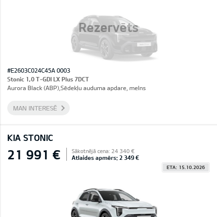
Rezervēts
#E2603C024C45A 0003
Stonic 1,0 T-GDI LX Plus 7DCT
Aurora Black (ABP),Sēdekļu auduma apdare, melns
MAN INTERESĒ
KIA STONIC
21 991 €
Sākotnējā cena: 24 340 €
Atlaides apmērs: 2 349 €
ETA: 15.10.2026