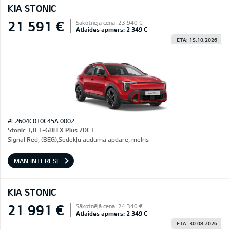
KIA STONIC
21 591 €
Sākotnējā cena: 23 940 €
Atlaides apmērs: 2 349 €
ETA: 15.10.2026
#E2604C010C45A 0002
Stonic 1,0 T-GDI LX Plus 7DCT
Signal Red, (BEG),Sēdekļu auduma apdare, melns
MAN INTERESĒ
KIA STONIC
21 991 €
Sākotnējā cena: 24 340 €
Atlaides apmērs: 2 349 €
ETA: 30.08.2026