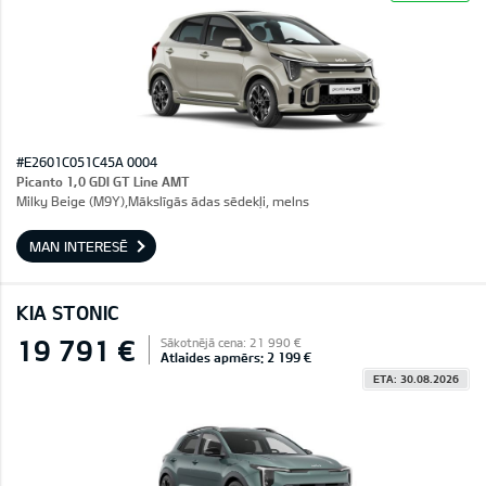
#E2601C051C45A 0004
Picanto 1,0 GDI GT Line AMT
Milky Beige (M9Y),Mākslīgās ādas sēdekļi, melns
MAN INTERESĒ
KIA STONIC
19 791 €
Sākotnējā cena: 21 990 €
Atlaides apmērs: 2 199 €
ETA: 30.08.2026