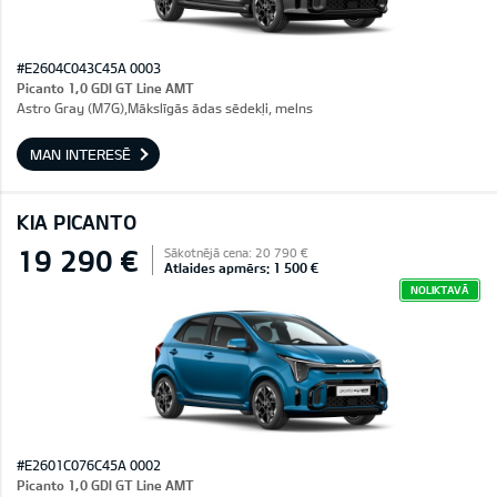
#E2604C043C45A 0003
Picanto 1,0 GDI GT Line AMT
Astro Gray (M7G),Mākslīgās ādas sēdekļi, melns
MAN INTERESĒ
KIA PICANTO
19 290 €
Sākotnējā cena: 20 790 €
Atlaides apmērs: 1 500 €
NOLIKTAVĀ
#E2601C076C45A 0002
Picanto 1,0 GDI GT Line AMT