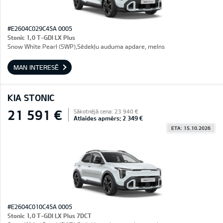
#E2604C029C45A 0005
Stonic 1,0 T-GDI LX Plus
Snow White Pearl (SWP),Sēdekļu auduma apdare, melns
MAN INTERESĒ
KIA STONIC
21 591 €
Sākotnējā cena: 23 940 €
Atlaides apmērs: 2 349 €
ETA: 15.10.2026
#E2604C010C45A 0005
Stonic 1,0 T-GDI LX Plus 7DCT