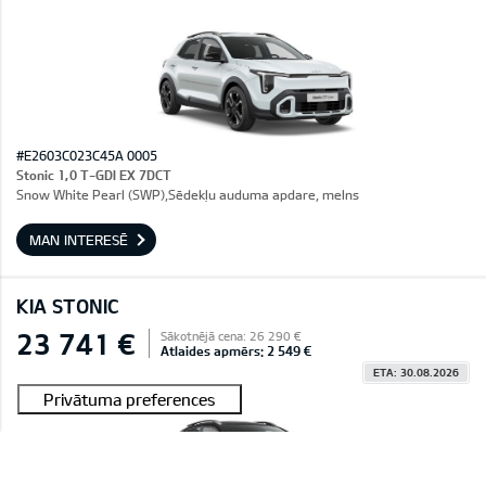
#E2603C023C45A 0005
Stonic 1,0 T-GDI EX 7DCT
Snow White Pearl (SWP),Sēdekļu auduma apdare, melns
MAN INTERESĒ
KIA STONIC
23 741 €
Sākotnējā cena: 26 290 €
Atlaides apmērs: 2 549 €
ETA: 30.08.2026