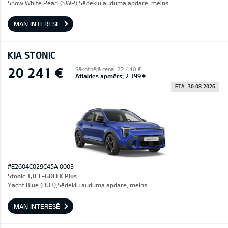
Snow White Pearl (SWP),Sēdekļu auduma apdare, melns
MAN INTERESĒ
KIA STONIC
20 241 €
Sākotnējā cena: 22 440 €
Atlaides apmērs: 2 199 €
ETA: 30.08.2026
#E2604C029C45A 0003
Stonic 1,0 T-GDI LX Plus
Yacht Blue (DU3),Sēdekļu auduma apdare, melns
MAN INTERESĒ