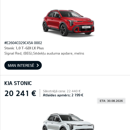
#E2604C029C45A 0002
Stonic 1,0 T-GDI LX Plus
Signal Red, (BEG),Sēdekļu auduma apdare, melns
MAN INTERESĒ
KIA STONIC
20 241 €
Sākotnējā cena: 22 440 €
Atlaides apmērs: 2 199 €
ETA: 30.08.2026