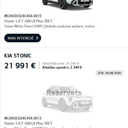
#E2603C024C45A 0015
Stonic 1,0 T-GDI LX Plus 7DCT
Snow White Pearl (SWP),Sēdekļu auduma apdare, melns
MAN INTERESĒ
KIA STONIC
21 991 €
Sākotnējā cena: 24 340 €
Atlaides apmērs: 2 349 €
ETA: 30.08.2026
Rezervēts
#E2603C024C45A 0013
Stonic 1,0 T-GDI LX Plus 7DCT