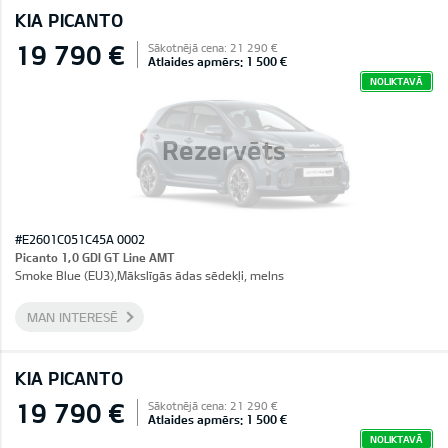
KIA PICANTO
19 790 €
Sākotnējā cena: 21 290 €
Atlaides apmērs: 1 500 €
NOLIKTAVĀ
Rezervēts
#E2601C051C45A 0002
Picanto 1,0 GDI GT Line AMT
Smoke Blue (EU3),Mākslīgās ādas sēdekļi, melns
MAN INTERESĒ
KIA PICANTO
19 790 €
Sākotnējā cena: 21 290 €
Atlaides apmērs: 1 500 €
NOLIKTAVĀ