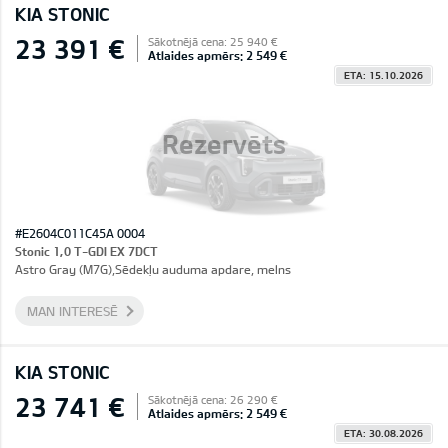
KIA STONIC
23 391 €
Sākotnējā cena: 25 940 €
Atlaides apmērs: 2 549 €
ETA: 15.10.2026
Rezervēts
#E2604C011C45A 0004
Stonic 1,0 T-GDI EX 7DCT
Astro Gray (M7G),Sēdekļu auduma apdare, melns
MAN INTERESĒ
KIA STONIC
23 741 €
Sākotnējā cena: 26 290 €
Atlaides apmērs: 2 549 €
ETA: 30.08.2026