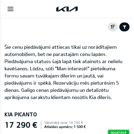
Šie cenu piedāvājumi attiecas tikai uz norādītajiem
automobiļiem, bet ne parastajām cenu lapām.
Piedāvājuma statuss šajā lapā tiek atainots ar nelielu
kavēšanos. Lūdzu, sūti "Man interesē!" pieteikuma
formu savam tuvākajam dīlerim un jautā, vai
piedāvājums ir spēkā. Rezervāciju mēs pieturēsim 5
dienas. Galīgo cenas piedāvājumu un detalizētu
aprīkojuma sarakstu klientam nosūtīs Kia dīleris.
KIA PICANTO
17 290 €
Sākotnējā cena: 18 790 €
Atlaides apmērs: 1 500 €
NOLIKTAVĀ