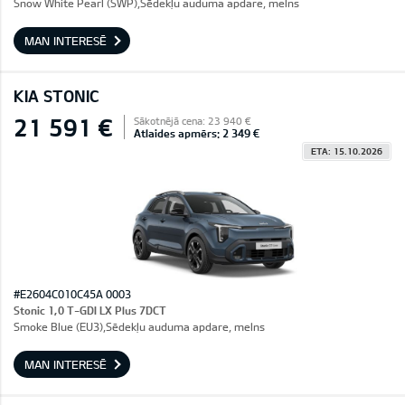
Snow White Pearl (SWP),Sēdekļu auduma apdare, melns
MAN INTERESĒ
KIA STONIC
21 591 €
Sākotnējā cena: 23 940 €
Atlaides apmērs: 2 349 €
ETA: 15.10.2026
#E2604C010C45A 0003
Stonic 1,0 T-GDI LX Plus 7DCT
Smoke Blue (EU3),Sēdekļu auduma apdare, melns
MAN INTERESĒ