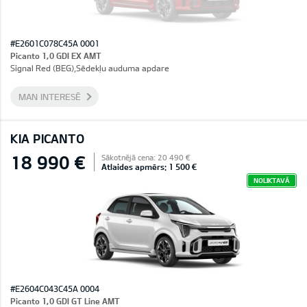
#E2601C078C45A 0001
Picanto 1,0 GDI EX AMT
Signal Red (BEG),Sēdekļu auduma apdare
MAN INTERESĒ
KIA PICANTO
18 990 €
Sākotnējā cena: 20 490 €
Atlaides apmērs: 1 500 €
NOLIKTAVĀ
#E2604C043C45A 0004
Picanto 1,0 GDI GT Line AMT