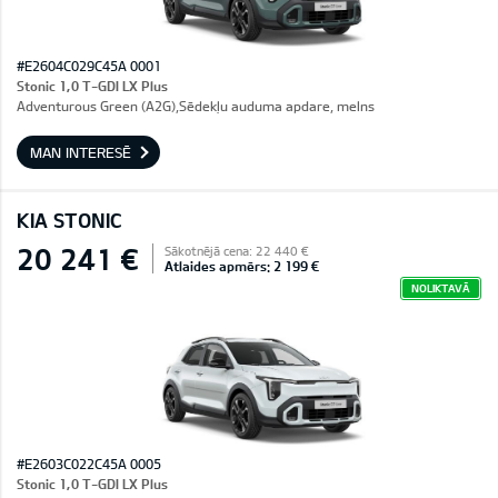
#E2604C029C45A 0001
Stonic 1,0 T-GDI LX Plus
Adventurous Green (A2G),Sēdekļu auduma apdare, melns
MAN INTERESĒ
KIA STONIC
20 241 €
Sākotnējā cena: 22 440 €
Atlaides apmērs: 2 199 €
NOLIKTAVĀ
#E2603C022C45A 0005
Stonic 1,0 T-GDI LX Plus