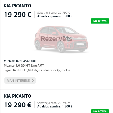
KIA PICANTO
19 290 €
Sākotnējā cena: 20 790 €
Atlaides apmērs: 1 500 €
NOLIKTAVĀ
Rezervēts
#E2601C076C45A 0001
Picanto 1,0 GDI GT Line AMT
Signal Red (BEG),Mākslīgās ādas sēdekļi, melns
MAN INTERESĒ
KIA PICANTO
19 290 €
Sākotnējā cena: 20 790 €
Atlaides apmērs: 1 500 €
NOLIKTAVĀ