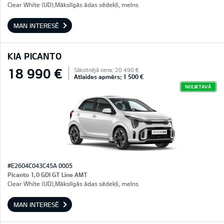
Clear White (UD),Mākslīgās ādas sēdekļi, melns
MAN INTERESĒ
KIA PICANTO
18 990 €
Sākotnējā cena: 20 490 €
Atlaides apmērs: 1 500 €
NOLIKTAVĀ
#E2604C043C45A 0005
Picanto 1,0 GDI GT Line AMT
Clear White (UD),Mākslīgās ādas sēdekļi, melns
MAN INTERESĒ