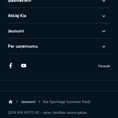
Īpašniekiem
Atklāj Kia
Jaunumi
Par uzņēmumu
Facebook
Youtube
Pasaulē
Jaunumi
Kia Sportage Summer Pack
KIA AUTO AS
2016 KIA AUTO AS - visas tiesības aizsargātas.