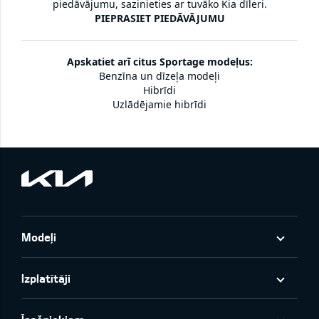
piedāvājumu, sazinieties ar tuvāko Kia dīleri.
PIEPRASIET PIEDĀVĀJUMU
Apskatiet arī citus Sportage modeļus:
Benzīna un dīzeļa modeļi
Hibrīdi
Uzlādējamie hibrīdi
Modeļi
Izplatītāji