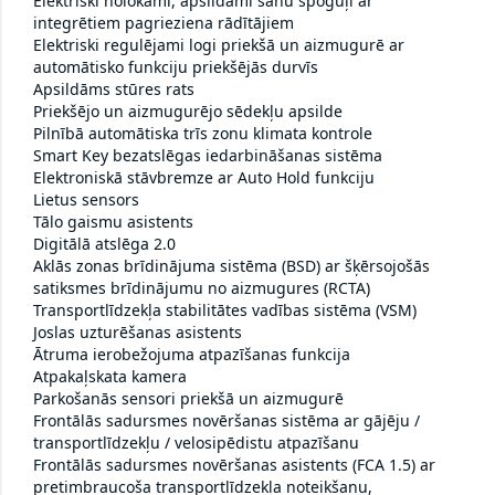
Elektriski nolokāmi, apsildāmi sānu spoguļi ar
integrētiem pagrieziena rādītājiem
Elektriski regulējami logi priekšā un aizmugurē ar
automātisko funkciju priekšējās durvīs
Apsildāms stūres rats
Priekšējo un aizmugurējo sēdekļu apsilde
Pilnībā automātiska trīs zonu klimata kontrole
Smart Key bezatslēgas iedarbināšanas sistēma
Elektroniskā stāvbremze ar Auto Hold funkciju
Lietus sensors
Tālo gaismu asistents
Digitālā atslēga 2.0
Aklās zonas brīdinājuma sistēma (BSD) ar šķērsojošās
satiksmes brīdinājumu no aizmugures (RCTA)
Transportlīdzekļa stabilitātes vadības sistēma (VSM)
Joslas uzturēšanas asistents
Ātruma ierobežojuma atpazīšanas funkcija
Atpakaļskata kamera
Parkošanās sensori priekšā un aizmugurē
Frontālās sadursmes novēršanas sistēma ar gājēju /
transportlīdzekļu / velosipēdistu atpazīšanu
Frontālās sadursmes novēršanas asistents (FCA 1.5) ar
pretimbraucoša transportlīdzekļa noteikšanu,