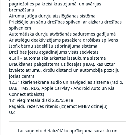
pagriežoties pa kreisi krustojumā, un avārijas
bremzēšanu
Ātruma jutīga durvju aizslēgšanas sistēma
Priekšējie un sānu drošības spilveni ar aizkaru drošības
spilveniem
Automātiska durvju atvēršanās sadursmes gadījumā
Ar atslēgu deaktivizējams pasažiera drošības spilvens
Isofix bērnu sēdeklīšu stiprinājuma sistēma
Drošības jostu atgādinājums visās sēdvietās
eCall – automātiskā ārkārtas izsaukuma sistēma
Braukšanas palīgsistēma uz šosejas (HDA), kas uztur
izvēlēto ātrumu, drošu distanci un automobiļa pozīciju
joslas centrā
12,3" skārienekrāna audio un navigācijas sistēma (radio,
DAB, TMS, RDS, Apple CarPlay / Android Auto un Kia
Connect atbalsts)
18" vieglmetāla diski 235/55R18
Pagaidu rezerves ritenis (izņemot MHEV dzinēju)
U.c.
Lai saņemtu detalizētāku aprīkojuma sarakstu un