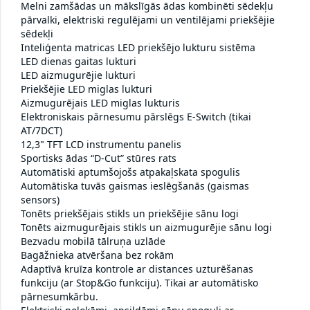
Melni zamšādas un mākslīgās ādas kombinēti sēdekļu
pārvalki, elektriski regulējami un ventilējami priekšējie
sēdekļi
Inteliģenta matricas LED priekšējo lukturu sistēma
LED dienas gaitas lukturi
LED aizmugurējie lukturi
Priekšējie LED miglas lukturi
Aizmugurējais LED miglas lukturis
Elektroniskais pārnesumu pārslēgs E-Switch (tikai
AT/7DCT)
12,3" TFT LCD instrumentu panelis
Sportisks ādas “D-Cut” stūres rats
Automātiski aptumšojošs atpakaļskata spogulis
Automātiska tuvās gaismas ieslēgšanās (gaismas
sensors)
Tonēts priekšējais stikls un priekšējie sānu logi
Tonēts aizmugurējais stikls un aizmugurējie sānu logi
Bezvadu mobilā tālruņa uzlāde
Bagāžnieka atvēršana bez rokām
Adaptīvā kruīza kontrole ar distances uzturēšanas
funkciju (ar Stop&Go funkciju). Tikai ar automātisko
pārnesumkārbu.