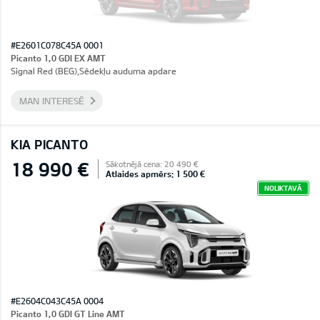
#E2601C078C45A 0001
Picanto 1,0 GDI EX AMT
Signal Red (BEG),Sēdekļu auduma apdare
MAN INTERESĒ
KIA PICANTO
18 990 €
Sākotnējā cena: 20 490 €
Atlaides apmērs: 1 500 €
NOLIKTAVĀ
#E2604C043C45A 0004
Picanto 1,0 GDI GT Line AMT