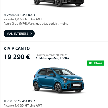
#E2604C043C45A 0003
Picanto 1,0 GDI GT Line AMT
Astro Gray (M7G),Mākslīgās ādas sēdekļi, melns
MAN INTERESĒ
KIA PICANTO
19 290 €
Sākotnējā cena: 20 790 €
Atlaides apmērs: 1 500 €
NOLIKTAVĀ
#E2601C076C45A 0002
Picanto 1,0 GDI GT Line AMT