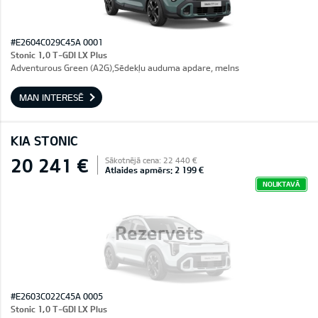
#E2604C029C45A 0001
Stonic 1,0 T-GDI LX Plus
Adventurous Green (A2G),Sēdekļu auduma apdare, melns
MAN INTERESĒ
KIA STONIC
20 241 €
Sākotnējā cena: 22 440 €
Atlaides apmērs: 2 199 €
NOLIKTAVĀ
Rezervēts
#E2603C022C45A 0005
Stonic 1,0 T-GDI LX Plus