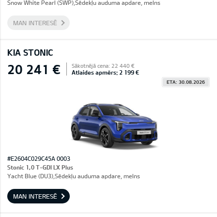
Snow White Pearl (SWP),Sēdekļu auduma apdare, melns
MAN INTERESĒ
KIA STONIC
20 241 €
Sākotnējā cena: 22 440 €
Atlaides apmērs: 2 199 €
ETA: 30.08.2026
#E2604C029C45A 0003
Stonic 1,0 T-GDI LX Plus
Yacht Blue (DU3),Sēdekļu auduma apdare, melns
MAN INTERESĒ