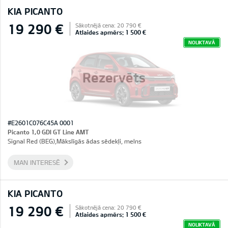
KIA PICANTO
19 290 €
Sākotnējā cena: 20 790 €
Atlaides apmērs: 1 500 €
NOLIKTAVĀ
Rezervēts
#E2601C076C45A 0001
Picanto 1,0 GDI GT Line AMT
Signal Red (BEG),Mākslīgās ādas sēdekļi, melns
MAN INTERESĒ
KIA PICANTO
19 290 €
Sākotnējā cena: 20 790 €
Atlaides apmērs: 1 500 €
NOLIKTAVĀ