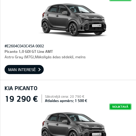
#E2604C043C45A 0002
Picanto 1,0 GDI GT Line AMT
Astro Gray (M7G),Mākslīgās ādas sēdekļi, melns
MAN INTERESĒ
KIA PICANTO
19 290 €
Sākotnējā cena: 20 790 €
Atlaides apmērs: 1 500 €
NOLIKTAVĀ