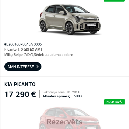
#E2601C078C45A 0005
Picanto 1,0 GDI EX AMT
Milky Beige (M9Y),Sēdekļu auduma apdare
MAN INTERESĒ
KIA PICANTO
17 290 €
Sākotnējā cena: 18 790 €
Atlaides apmērs: 1 500 €
NOLIKTAVĀ
Rezervēts