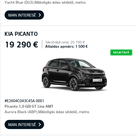
Yacht Blue (DU3),Mākslīgās ādas sēdekļi, melns
MAN INTERESĒ
KIA PICANTO
19 290 €
Sākotnējā cena: 20 790 €
Atlaides apmērs: 1 500 €
NOLIKTAVĀ
#E2604C043C45A 0001
Picanto 1,0 GDI GT Line AMT
Aurora Black (ABP),Mākslīgās ādas sēdekļi, melns
MAN INTERESĒ