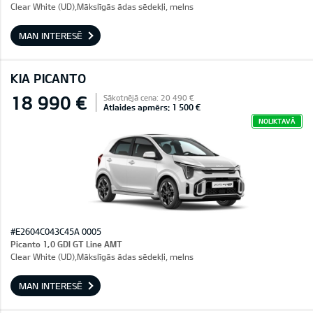
Clear White (UD),Mākslīgās ādas sēdekļi, melns
MAN INTERESĒ
KIA PICANTO
18 990 €
Sākotnējā cena: 20 490 €
Atlaides apmērs: 1 500 €
NOLIKTAVĀ
#E2604C043C45A 0005
Picanto 1,0 GDI GT Line AMT
Clear White (UD),Mākslīgās ādas sēdekļi, melns
MAN INTERESĒ