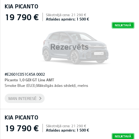
KIA PICANTO
19 790 €
Sākotnējā cena: 21 290 €
Atlaides apmērs: 1 500 €
NOLIKTAVĀ
Rezervēts
#E2601C051C45A 0002
Picanto 1,0 GDI GT Line AMT
Smoke Blue (EU3),Mākslīgās ādas sēdekļi, melns
MAN INTERESĒ
KIA PICANTO
19 790 €
Sākotnējā cena: 21 290 €
Atlaides apmērs: 1 500 €
NOLIKTAVĀ