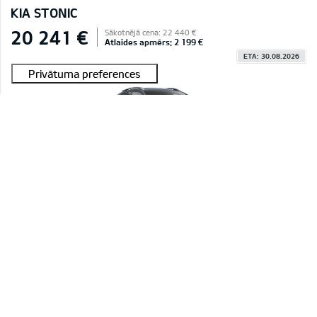
KIA STONIC
20 241 €
Sākotnējā cena: 22 440 €
Atlaides apmērs: 2 199 €
ETA: 30.08.2026
#E2604C029C45A 0004
Stonic 1,0 T-GDI LX Plus
Smoke Blue (EU3),Sēdekļu auduma apdare, melns
MAN INTERESĒ
KIA STONIC
20 241 €
Sākotnējā cena: 22 440 €
Atlaides apmērs: 2 199 €
ETA: 30.08.2026