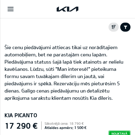
Šie cenu piedāvājumi attiecas tikai uz norādītajiem
automobiļiem, bet ne parastajām cenu lapām.
Piedāvājuma statuss šajā lapā tiek atainots ar nelielu
kavēšanos. Lūdzu, sūti "Man interesē!" pieteikuma
formu savam tuvākajam dīlerim un jautā, vai
piedāvājums ir spēkā. Rezervāciju mēs pieturēsim 5
dienas. Galīgo cenas piedāvājumu un detalizētu
aprīkojuma sarakstu klientam nosūtīs Kia dīleris.
KIA PICANTO
17 290 €
Sākotnējā cena: 18 790 €
Atlaides apmērs: 1 500 €
NOLIKTAVĀ