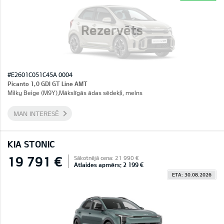
Rezervēts
#E2601C051C45A 0004
Picanto 1,0 GDI GT Line AMT
Milky Beige (M9Y),Mākslīgās ādas sēdekļi, melns
MAN INTERESĒ
KIA STONIC
19 791 €
Sākotnējā cena: 21 990 €
Atlaides apmērs: 2 199 €
ETA: 30.08.2026