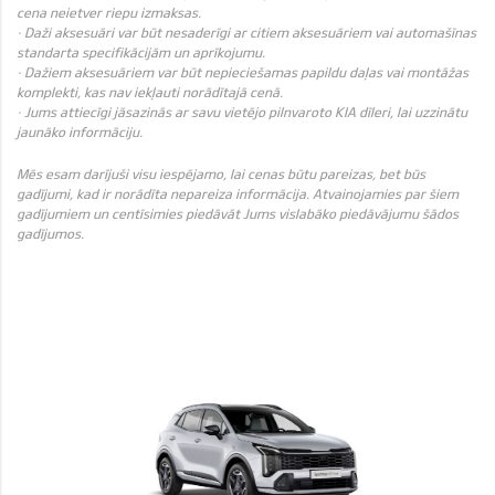
cena neietver riepu izmaksas.
· Daži aksesuāri var būt nesaderīgi ar citiem aksesuāriem vai automašīnas
standarta specifikācijām un aprīkojumu.
· Dažiem aksesuāriem var būt nepieciešamas papildu daļas vai montāžas
komplekti, kas nav iekļauti norādītajā cenā.
· Jums attiecīgi jāsazinās ar savu vietējo pilnvaroto KIA dīleri, lai uzzinātu
jaunāko informāciju.
Mēs esam darījuši visu iespējamo, lai cenas būtu pareizas, bet būs
gadījumi, kad ir norādīta nepareiza informācija. Atvainojamies par šiem
gadījumiem un centīsimies piedāvāt Jums vislabāko piedāvājumu šādos
gadījumos.