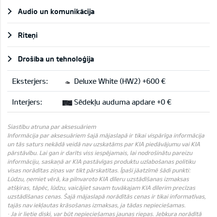
Audio un komunikācija
Riteņi
Drošība un tehnoloģija
Eksterjers:
Deluxe White (HW2) +600 €
Interjers:
Sēdekļu auduma apdare +0 €
Siastību atruna par aksesuāriem
Informācija par aksesuāriem šajā mājaslapā ir tikai vispārīga informācija
un tās saturs nekādā veidā nav uzskatāms par KIA piedāvājumu vai KIA
pārstāvību. Lai gan ir darīts viss iespējamais, lai nodrošinātu pareizu
informāciju, saskaņā ar KIA pastāvīgas produktu uzlabošanas politiku
visas norādītas ziņas var tikt pārskatītas. Īpaši jāatzīmē šādi punkti:
Lūdzu, ņemiet vērā, ka pilnvaroto KIA dīleru uzstādīšanas izmaksas
atšķiras, tāpēc, lūdzu, vaicājiet savam tuvākajam KIA dīlerim precīzas
uzstādīšanas cenas. Šajā mājaslapā norādītās cenas ir tikai informatīvas,
tajās nav iekļautas krāsošanas izmaksas, ja tādas nepieciešamas.
· Ja ir lietie diski, var būt nepieciešamas jaunas riepas. Jebkura norādītā