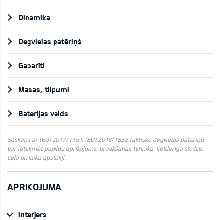
Dinamika
Degvielas patēriņš
Gabarīti
Masas, tilpumi
Baterijas veids
Saskaņā ar (EU) 2017/1151; (EU) 2018/1832 faktisko degvielas patēriņu
var ietekmēt papildu aprīkojums, braukšanas tehnika, lietderīgā slodze,
ceļa un laika apstākļi.
APRĪKOJUMA
Interjers