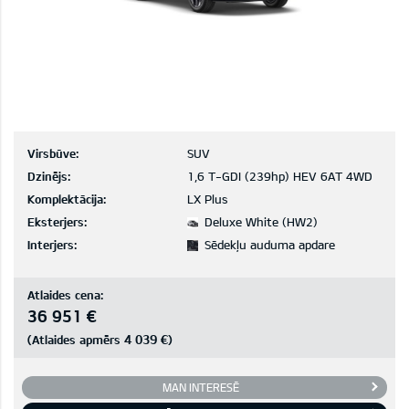
Virsbūve:
SUV
Dzinējs:
1,6 T-GDI (239hp) HEV 6AT 4WD
Komplektācija:
LX Plus
Eksterjers:
Deluxe White (HW2)
Interjers:
Sēdekļu auduma apdare
Atlaides cena:
36 951 €
4 039 €
(Atlaides apmērs
)
MAN INTERESĒ