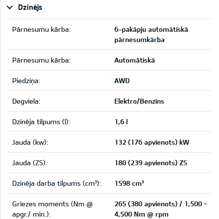
Dzinējs
Pārnesumu kārba:
6-pakāpju automātiskā
pārnesumkārba
Pārnesumu kārba:
Automātiskā
Piedziņa:
AWD
Degviela:
Elektro/Benzīns
Dzinēja tilpums (l):
1,6 l
Jauda (kw):
132 (176 apvienots) kW
Jauda (ZS):
180 (239 apvienots) ZS
Dzinēja darba tilpums (cm³):
1598 cm³
Griezes moments (Nm @
265 (380 apvienots) / 1,500 ~
apgr./ min.):
4,500 Nm @ rpm