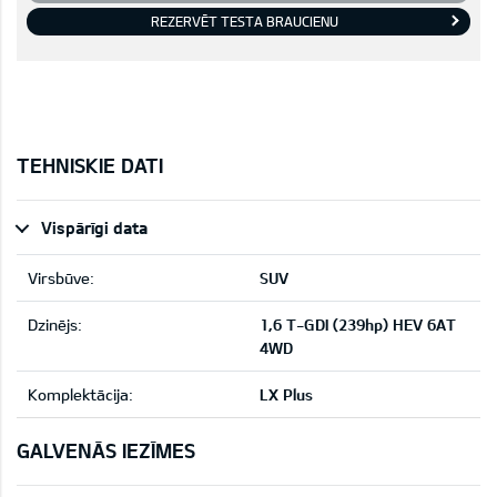
REZERVĒT TESTA BRAUCIENU
TEHNISKIE DATI
Vispārīgi data
Virsbūve:
SUV
Dzinējs:
1,6 T-GDI (239hp) HEV 6AT
4WD
Komplektācija:
LX Plus
GALVENĀS IEZĪMES