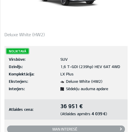
Deluxe White (HW2)
NOLIKTAVĀ
Virsbūve:
SUV
Dzinējs:
1,6 T-GDI (239hp) HEV 6AT 4WD
Komplektācija:
LX Plus
Eksterjers:
Deluxe White (HW2)
Interjers:
Sēdekļu auduma apdare
36 951 €
Atlaides cena:
4 039 €
(Atlaides apmērs
)
MAN INTERESĒ