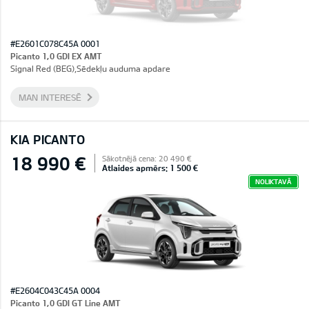
#E2601C078C45A 0001
Picanto 1,0 GDI EX AMT
Signal Red (BEG),Sēdekļu auduma apdare
MAN INTERESĒ
KIA PICANTO
18 990 €
Sākotnējā cena: 20 490 €
Atlaides apmērs: 1 500 €
NOLIKTAVĀ
#E2604C043C45A 0004
Picanto 1,0 GDI GT Line AMT