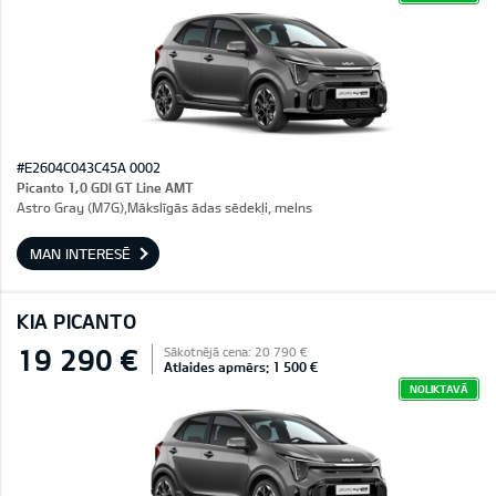
#E2604C043C45A 0002
Picanto 1,0 GDI GT Line AMT
Astro Gray (M7G),Mākslīgās ādas sēdekļi, melns
MAN INTERESĒ
KIA PICANTO
19 290 €
Sākotnējā cena: 20 790 €
Atlaides apmērs: 1 500 €
NOLIKTAVĀ