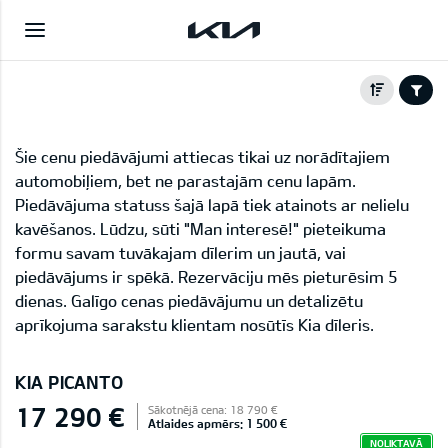
Šie cenu piedāvājumi attiecas tikai uz norādītajiem
automobiļiem, bet ne parastajām cenu lapām.
Piedāvājuma statuss šajā lapā tiek atainots ar nelielu
kavēšanos. Lūdzu, sūti "Man interesē!" pieteikuma
formu savam tuvākajam dīlerim un jautā, vai
piedāvājums ir spēkā. Rezervāciju mēs pieturēsim 5
dienas. Galīgo cenas piedāvājumu un detalizētu
aprīkojuma sarakstu klientam nosūtīs Kia dīleris.
KIA PICANTO
17 290 €
Sākotnējā cena: 18 790 €
Atlaides apmērs: 1 500 €
NOLIKTAVĀ