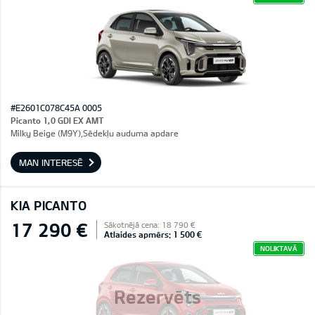
#E2601C078C45A 0005
Picanto 1,0 GDI EX AMT
Milky Beige (M9Y),Sēdekļu auduma apdare
MAN INTERESĒ
KIA PICANTO
17 290 €
Sākotnējā cena: 18 790 €
Atlaides apmērs: 1 500 €
NOLIKTAVĀ
Rezervēts