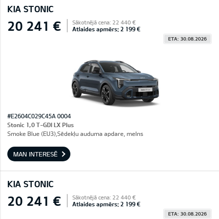
KIA STONIC
20 241 €
Sākotnējā cena: 22 440 €
Atlaides apmērs: 2 199 €
ETA: 30.08.2026
#E2604C029C45A 0004
Stonic 1,0 T-GDI LX Plus
Smoke Blue (EU3),Sēdekļu auduma apdare, melns
MAN INTERESĒ
KIA STONIC
20 241 €
Sākotnējā cena: 22 440 €
Atlaides apmērs: 2 199 €
ETA: 30.08.2026