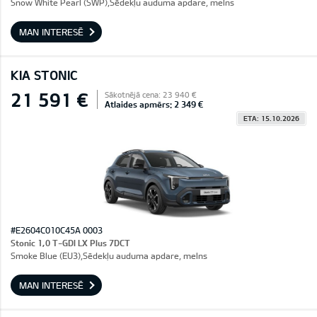
Snow White Pearl (SWP),Sēdekļu auduma apdare, melns
MAN INTERESĒ
KIA STONIC
21 591 €
Sākotnējā cena: 23 940 €
Atlaides apmērs: 2 349 €
ETA: 15.10.2026
#E2604C010C45A 0003
Stonic 1,0 T-GDI LX Plus 7DCT
Smoke Blue (EU3),Sēdekļu auduma apdare, melns
MAN INTERESĒ