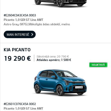
#E2604C043C45A 0003
Picanto 1,0 GDI GT Line AMT
Astro Gray (M7G),Mākslīgās ādas sēdekļi, melns
MAN INTERESĒ
KIA PICANTO
19 290 €
Sākotnējā cena: 20 790 €
Atlaides apmērs: 1 500 €
NOLIKTAVĀ
#E2601C076C45A 0002
Picanto 1,0 GDI GT Line AMT