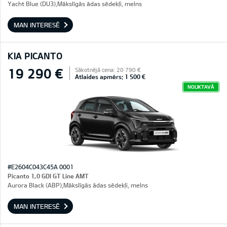
Yacht Blue (DU3),Mākslīgās ādas sēdekļi, melns
MAN INTERESĒ
KIA PICANTO
19 290 €
Sākotnējā cena: 20 790 €
Atlaides apmērs: 1 500 €
NOLIKTAVĀ
#E2604C043C45A 0001
Picanto 1,0 GDI GT Line AMT
Aurora Black (ABP),Mākslīgās ādas sēdekļi, melns
MAN INTERESĒ