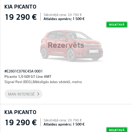
KIA PICANTO
19 290 €
Sākotnējā cena: 20 790 €
Atlaides apmērs: 1 500 €
NOLIKTAVĀ
Rezervēts
#E2601C076C45A 0001
Picanto 1,0 GDI GT Line AMT
Signal Red (BEG),Mākslīgās ādas sēdekļi, melns
MAN INTERESĒ
KIA PICANTO
19 290 €
Sākotnējā cena: 20 790 €
Atlaides apmērs: 1 500 €
NOLIKTAVĀ