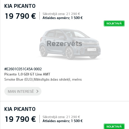
KIA PICANTO
19 790 €
Sākotnējā cena: 21 290 €
Atlaides apmērs: 1 500 €
NOLIKTAVĀ
Rezervēts
#E2601C051C45A 0002
Picanto 1,0 GDI GT Line AMT
Smoke Blue (EU3),Mākslīgās ādas sēdekļi, melns
MAN INTERESĒ
KIA PICANTO
19 790 €
Sākotnējā cena: 21 290 €
Atlaides apmērs: 1 500 €
NOLIKTAVĀ