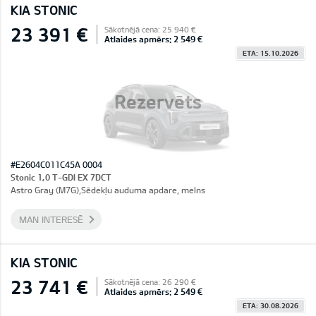
KIA STONIC
23 391 €
Sākotnējā cena: 25 940 €
Atlaides apmērs: 2 549 €
ETA: 15.10.2026
Rezervēts
#E2604C011C45A 0004
Stonic 1,0 T-GDI EX 7DCT
Astro Gray (M7G),Sēdekļu auduma apdare, melns
MAN INTERESĒ
KIA STONIC
23 741 €
Sākotnējā cena: 26 290 €
Atlaides apmērs: 2 549 €
ETA: 30.08.2026