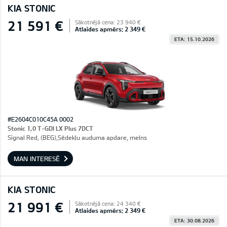
KIA STONIC
21 591 €
Sākotnējā cena: 23 940 €
Atlaides apmērs: 2 349 €
ETA: 15.10.2026
#E2604C010C45A 0002
Stonic 1,0 T-GDI LX Plus 7DCT
Signal Red, (BEG),Sēdekļu auduma apdare, melns
MAN INTERESĒ
KIA STONIC
21 991 €
Sākotnējā cena: 24 340 €
Atlaides apmērs: 2 349 €
ETA: 30.08.2026