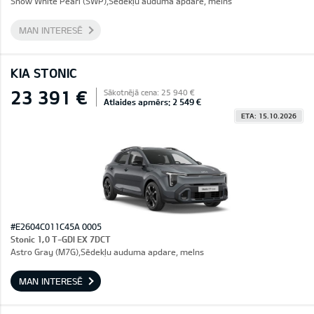
Snow White Pearl (SWP),Sēdekļu auduma apdare, melns
MAN INTERESĒ
KIA STONIC
23 391 €
Sākotnējā cena: 25 940 €
Atlaides apmērs: 2 549 €
ETA: 15.10.2026
#E2604C011C45A 0005
Stonic 1,0 T-GDI EX 7DCT
Astro Gray (M7G),Sēdekļu auduma apdare, melns
MAN INTERESĒ