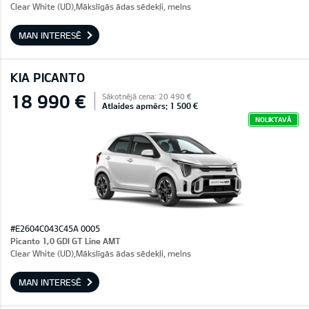
Clear White (UD),Mākslīgās ādas sēdekļi, melns
MAN INTERESĒ
KIA PICANTO
18 990 €
Sākotnējā cena: 20 490 €
Atlaides apmērs: 1 500 €
NOLIKTAVĀ
#E2604C043C45A 0005
Picanto 1,0 GDI GT Line AMT
Clear White (UD),Mākslīgās ādas sēdekļi, melns
MAN INTERESĒ