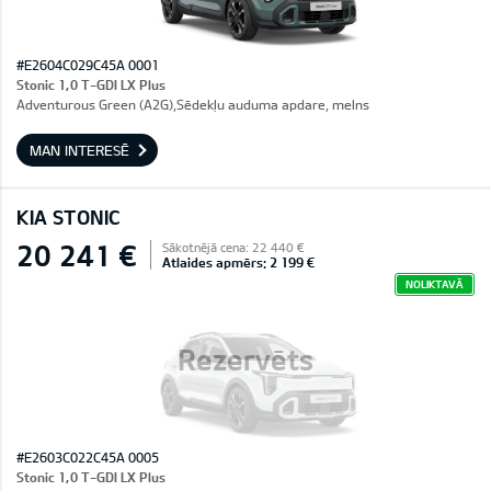
#E2604C029C45A 0001
Stonic 1,0 T-GDI LX Plus
Adventurous Green (A2G),Sēdekļu auduma apdare, melns
MAN INTERESĒ
KIA STONIC
20 241 €
Sākotnējā cena: 22 440 €
Atlaides apmērs: 2 199 €
NOLIKTAVĀ
Rezervēts
#E2603C022C45A 0005
Stonic 1,0 T-GDI LX Plus