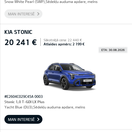
Snow White Pearl (SWP),Sēdekļu auduma apdare, melns
MAN INTERESĒ
KIA STONIC
20 241 €
Sākotnējā cena: 22 440 €
Atlaides apmērs: 2 199 €
ETA: 30.08.2026
#E2604C029C45A 0003
Stonic 1,0 T-GDI LX Plus
Yacht Blue (DU3),Sēdekļu auduma apdare, melns
MAN INTERESĒ