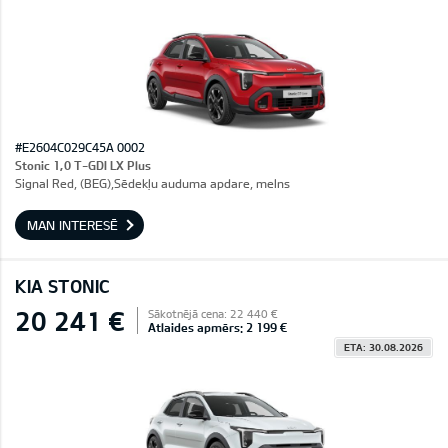
#E2604C029C45A 0002
Stonic 1,0 T-GDI LX Plus
Signal Red, (BEG),Sēdekļu auduma apdare, melns
MAN INTERESĒ
KIA STONIC
20 241 €
Sākotnējā cena: 22 440 €
Atlaides apmērs: 2 199 €
ETA: 30.08.2026