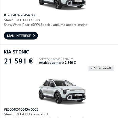
#E2604C029C45A 0005
Stonic 1,0 T-GDI LX Plus
Snow White Pearl (SWP),Sēdekļu auduma apdare, melns
MAN INTERESĒ
KIA STONIC
21 591 €
Sākotnējā cena: 23 940 €
Atlaides apmērs: 2 349 €
ETA: 15.10.2026
#E2604C010C45A 0005
Stonic 1,0 T-GDI LX Plus 7DCT