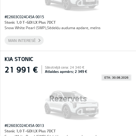
#E2603C024C45A 0015
Stonic 1,0 T-GDI LX Plus 7DCT
Snow White Pearl (SWP),Sēdekļu auduma apdare, melns
MAN INTERESĒ
KIA STONIC
21 991 €
Sākotnējā cena: 24 340 €
Atlaides apmērs: 2 349 €
ETA: 30.08.2026
Rezervēts
#E2603C024C45A 0013
Stonic 1,0 T-GDI LX Plus 7DCT