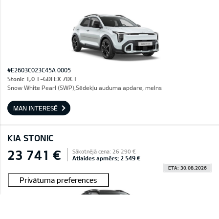
#E2603C023C45A 0005
Stonic 1,0 T-GDI EX 7DCT
Snow White Pearl (SWP),Sēdekļu auduma apdare, melns
MAN INTERESĒ
KIA STONIC
23 741 €
Sākotnējā cena: 26 290 €
Atlaides apmērs: 2 549 €
ETA: 30.08.2026