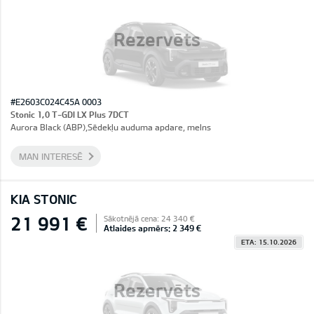
Rezervēts
#E2603C024C45A 0003
Stonic 1,0 T-GDI LX Plus 7DCT
Aurora Black (ABP),Sēdekļu auduma apdare, melns
MAN INTERESĒ
KIA STONIC
21 991 €
Sākotnējā cena: 24 340 €
Atlaides apmērs: 2 349 €
ETA: 15.10.2026
Rezervēts