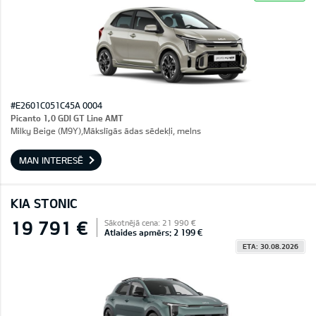
#E2601C051C45A 0004
Picanto 1,0 GDI GT Line AMT
Milky Beige (M9Y),Mākslīgās ādas sēdekļi, melns
MAN INTERESĒ
KIA STONIC
19 791 €
Sākotnējā cena: 21 990 €
Atlaides apmērs: 2 199 €
ETA: 30.08.2026