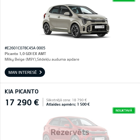
#E2601C078C45A 0005
Picanto 1,0 GDI EX AMT
Milky Beige (M9Y),Sēdekļu auduma apdare
MAN INTERESĒ
KIA PICANTO
17 290 €
Sākotnējā cena: 18 790 €
Atlaides apmērs: 1 500 €
NOLIKTAVĀ
Rezervēts