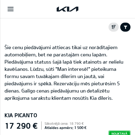
Šie cenu piedāvājumi attiecas tikai uz norādītajiem
automobiļiem, bet ne parastajām cenu lapām.
Piedāvājuma statuss šajā lapā tiek atainots ar nelielu
kavēšanos. Lūdzu, sūti "Man interesē!" pieteikuma
formu savam tuvākajam dīlerim un jautā, vai
piedāvājums ir spēkā. Rezervāciju mēs pieturēsim 5
dienas. Galīgo cenas piedāvājumu un detalizētu
aprīkojuma sarakstu klientam nosūtīs Kia dīleris.
KIA PICANTO
17 290 €
Sākotnējā cena: 18 790 €
Atlaides apmērs: 1 500 €
NOLIKTAVĀ