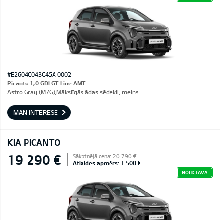
#E2604C043C45A 0002
Picanto 1,0 GDI GT Line AMT
Astro Gray (M7G),Mākslīgās ādas sēdekļi, melns
MAN INTERESĒ
KIA PICANTO
19 290 €
Sākotnējā cena: 20 790 €
Atlaides apmērs: 1 500 €
NOLIKTAVĀ