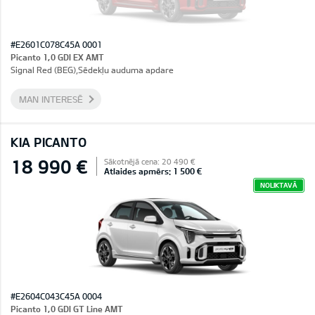
#E2601C078C45A 0001
Picanto 1,0 GDI EX AMT
Signal Red (BEG),Sēdekļu auduma apdare
MAN INTERESĒ
KIA PICANTO
18 990 €
Sākotnējā cena: 20 490 €
Atlaides apmērs: 1 500 €
NOLIKTAVĀ
#E2604C043C45A 0004
Picanto 1,0 GDI GT Line AMT