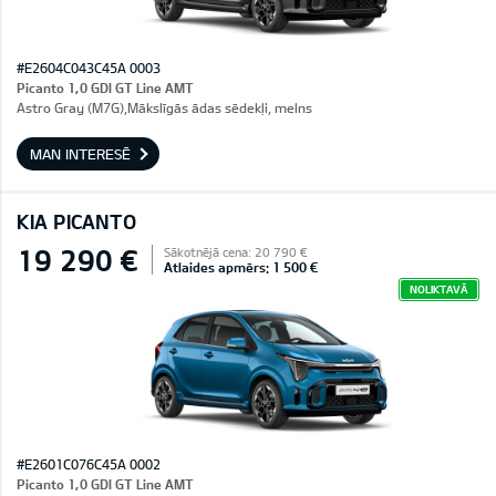
#E2604C043C45A 0003
Picanto 1,0 GDI GT Line AMT
Astro Gray (M7G),Mākslīgās ādas sēdekļi, melns
MAN INTERESĒ
KIA PICANTO
19 290 €
Sākotnējā cena: 20 790 €
Atlaides apmērs: 1 500 €
NOLIKTAVĀ
#E2601C076C45A 0002
Picanto 1,0 GDI GT Line AMT