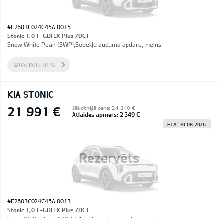
#E2603C024C45A 0015
Stonic 1,0 T-GDI LX Plus 7DCT
Snow White Pearl (SWP),Sēdekļu auduma apdare, melns
MAN INTERESĒ
KIA STONIC
21 991 €
Sākotnējā cena: 24 340 €
Atlaides apmērs: 2 349 €
ETA: 30.08.2026
Rezervēts
#E2603C024C45A 0013
Stonic 1,0 T-GDI LX Plus 7DCT