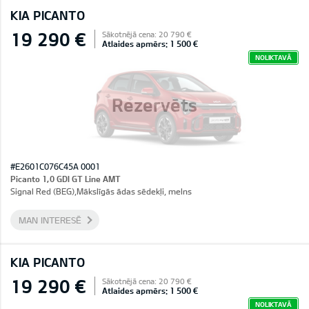
KIA PICANTO
19 290 €
Sākotnējā cena: 20 790 €
Atlaides apmērs: 1 500 €
NOLIKTAVĀ
Rezervēts
#E2601C076C45A 0001
Picanto 1,0 GDI GT Line AMT
Signal Red (BEG),Mākslīgās ādas sēdekļi, melns
MAN INTERESĒ
KIA PICANTO
19 290 €
Sākotnējā cena: 20 790 €
Atlaides apmērs: 1 500 €
NOLIKTAVĀ