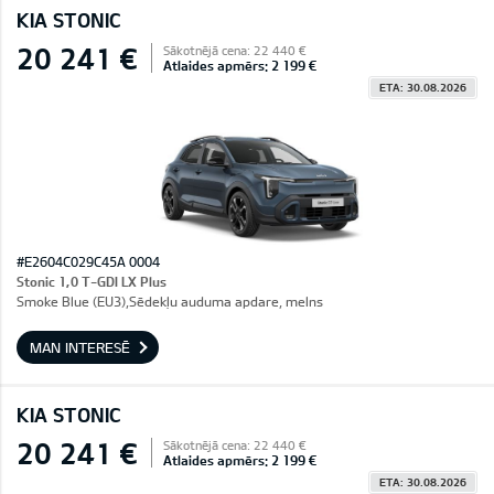
KIA STONIC
20 241 €
Sākotnējā cena: 22 440 €
Atlaides apmērs: 2 199 €
ETA: 30.08.2026
#E2604C029C45A 0004
Stonic 1,0 T-GDI LX Plus
Smoke Blue (EU3),Sēdekļu auduma apdare, melns
MAN INTERESĒ
KIA STONIC
20 241 €
Sākotnējā cena: 22 440 €
Atlaides apmērs: 2 199 €
ETA: 30.08.2026