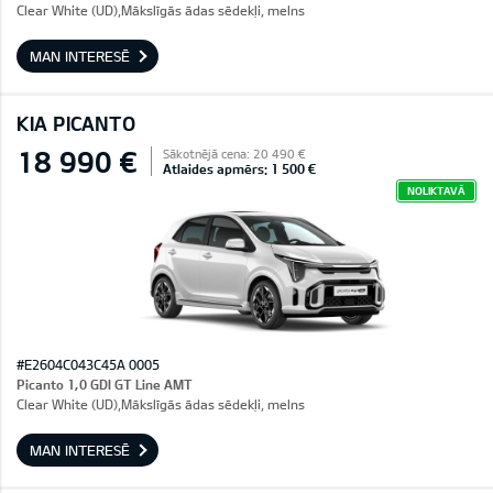
Clear White (UD),Mākslīgās ādas sēdekļi, melns
MAN INTERESĒ
KIA PICANTO
18 990 €
Sākotnējā cena: 20 490 €
Atlaides apmērs: 1 500 €
NOLIKTAVĀ
#E2604C043C45A 0005
Picanto 1,0 GDI GT Line AMT
Clear White (UD),Mākslīgās ādas sēdekļi, melns
MAN INTERESĒ