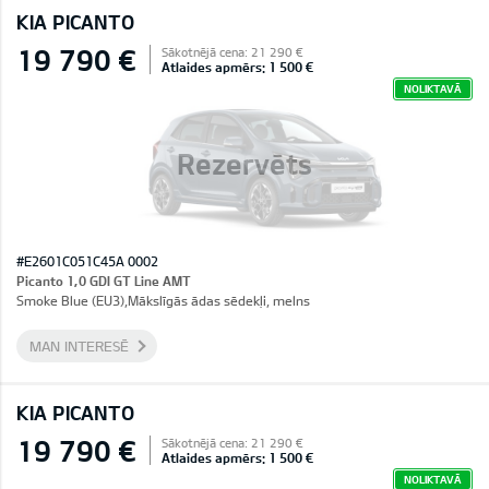
KIA PICANTO
19 790 €
Sākotnējā cena: 21 290 €
Atlaides apmērs: 1 500 €
NOLIKTAVĀ
Rezervēts
#E2601C051C45A 0002
Picanto 1,0 GDI GT Line AMT
Smoke Blue (EU3),Mākslīgās ādas sēdekļi, melns
MAN INTERESĒ
KIA PICANTO
19 790 €
Sākotnējā cena: 21 290 €
Atlaides apmērs: 1 500 €
NOLIKTAVĀ