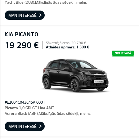
Yacht Blue (DU3),Mākslīgās ādas sēdekļi, melns
MAN INTERESĒ
KIA PICANTO
19 290 €
Sākotnējā cena: 20 790 €
Atlaides apmērs: 1 500 €
NOLIKTAVĀ
#E2604C043C45A 0001
Picanto 1,0 GDI GT Line AMT
Aurora Black (ABP),Mākslīgās ādas sēdekļi, melns
MAN INTERESĒ