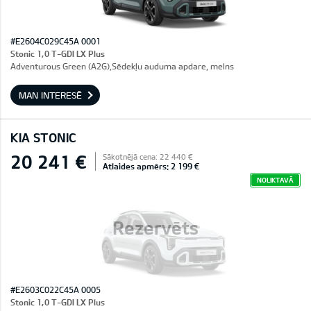
#E2604C029C45A 0001
Stonic 1,0 T-GDI LX Plus
Adventurous Green (A2G),Sēdekļu auduma apdare, melns
MAN INTERESĒ
KIA STONIC
20 241 €
Sākotnējā cena: 22 440 €
Atlaides apmērs: 2 199 €
NOLIKTAVĀ
Rezervēts
#E2603C022C45A 0005
Stonic 1,0 T-GDI LX Plus