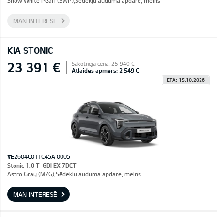
Snow White Pearl (SWP),Sēdekļu auduma apdare, melns
MAN INTERESĒ
KIA STONIC
23 391 €
Sākotnējā cena: 25 940 €
Atlaides apmērs: 2 549 €
ETA: 15.10.2026
#E2604C011C45A 0005
Stonic 1,0 T-GDI EX 7DCT
Astro Gray (M7G),Sēdekļu auduma apdare, melns
MAN INTERESĒ