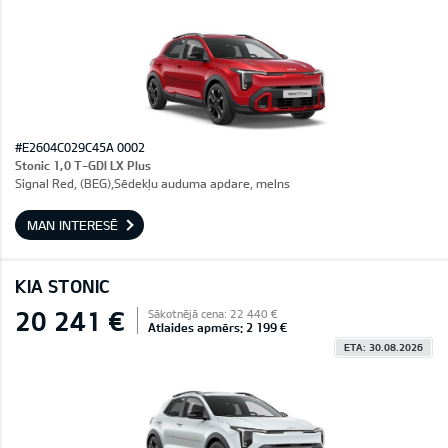
#E2604C029C45A 0002
Stonic 1,0 T-GDI LX Plus
Signal Red, (BEG),Sēdekļu auduma apdare, melns
MAN INTERESĒ
KIA STONIC
20 241 €
Sākotnējā cena: 22 440 €
Atlaides apmērs: 2 199 €
ETA: 30.08.2026