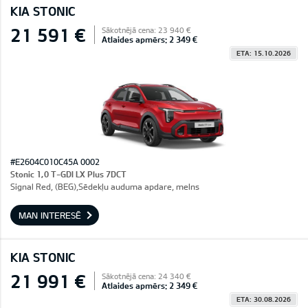
KIA STONIC
21 591 €
Sākotnējā cena: 23 940 €
Atlaides apmērs: 2 349 €
ETA: 15.10.2026
#E2604C010C45A 0002
Stonic 1,0 T-GDI LX Plus 7DCT
Signal Red, (BEG),Sēdekļu auduma apdare, melns
MAN INTERESĒ
KIA STONIC
21 991 €
Sākotnējā cena: 24 340 €
Atlaides apmērs: 2 349 €
ETA: 30.08.2026