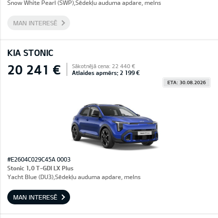
Snow White Pearl (SWP),Sēdekļu auduma apdare, melns
MAN INTERESĒ
KIA STONIC
20 241 €
Sākotnējā cena: 22 440 €
Atlaides apmērs: 2 199 €
ETA: 30.08.2026
#E2604C029C45A 0003
Stonic 1,0 T-GDI LX Plus
Yacht Blue (DU3),Sēdekļu auduma apdare, melns
MAN INTERESĒ