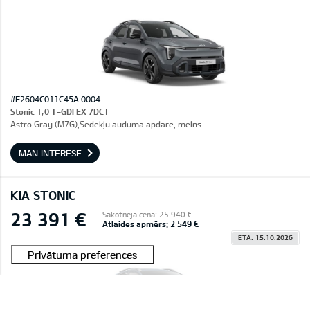
#E2604C011C45A 0004
Stonic 1,0 T-GDI EX 7DCT
Astro Gray (M7G),Sēdekļu auduma apdare, melns
MAN INTERESĒ
KIA STONIC
23 391 €
Sākotnējā cena: 25 940 €
Atlaides apmērs: 2 549 €
ETA: 15.10.2026
Rezervēts