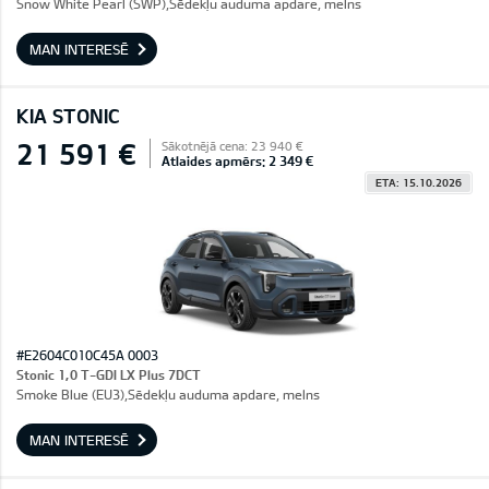
Snow White Pearl (SWP),Sēdekļu auduma apdare, melns
MAN INTERESĒ
KIA STONIC
21 591 €
Sākotnējā cena: 23 940 €
Atlaides apmērs: 2 349 €
ETA: 15.10.2026
#E2604C010C45A 0003
Stonic 1,0 T-GDI LX Plus 7DCT
Smoke Blue (EU3),Sēdekļu auduma apdare, melns
MAN INTERESĒ