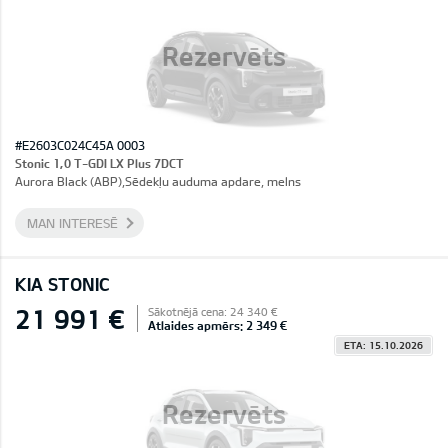
Rezervēts
#E2603C024C45A 0003
Stonic 1,0 T-GDI LX Plus 7DCT
Aurora Black (ABP),Sēdekļu auduma apdare, melns
MAN INTERESĒ
KIA STONIC
21 991 €
Sākotnējā cena: 24 340 €
Atlaides apmērs: 2 349 €
ETA: 15.10.2026
Rezervēts