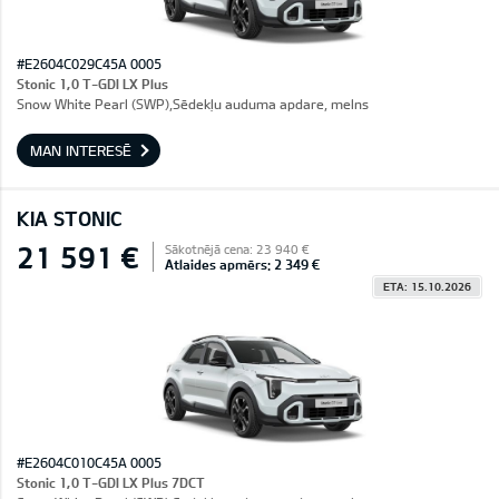
#E2604C029C45A 0005
Stonic 1,0 T-GDI LX Plus
Snow White Pearl (SWP),Sēdekļu auduma apdare, melns
MAN INTERESĒ
KIA STONIC
21 591 €
Sākotnējā cena: 23 940 €
Atlaides apmērs: 2 349 €
ETA: 15.10.2026
#E2604C010C45A 0005
Stonic 1,0 T-GDI LX Plus 7DCT