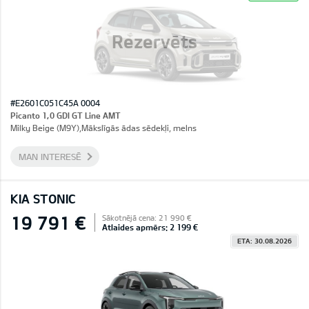
Rezervēts
#E2601C051C45A 0004
Picanto 1,0 GDI GT Line AMT
Milky Beige (M9Y),Mākslīgās ādas sēdekļi, melns
MAN INTERESĒ
KIA STONIC
19 791 €
Sākotnējā cena: 21 990 €
Atlaides apmērs: 2 199 €
ETA: 30.08.2026