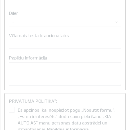
Dīler
-
Vēlamais testa brauciena laiks
Papildu informācija
PRIVĀTUMA POLITIKA*:
Es apzinos, ka, nospiežot pogu „Nosūtīt formu”,
„Esmu ieinteresēts” dodu savu piekrišanu „KIA
AUTO AS“ manu personas datu apstrādei un
izmantošanai.
Papildus informācija