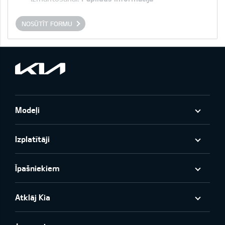
NOSŪTĪT FORMU
Modeļi
Izplatītāji
Īpašniekiem
Atklāj Kia