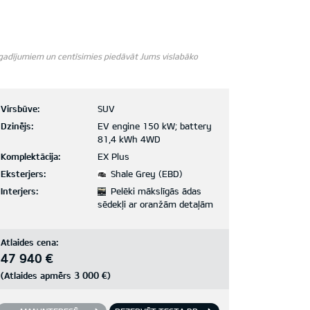
m gadījumiem un centīsimies piedāvāt Jums vislabāko
Virsbūve:
SUV
Dzinējs:
EV engine 150 kW; battery
81,4 kWh 4WD
Komplektācija:
EX Plus
Eksterjers:
Shale Grey (EBD)
Interjers:
Pelēki mākslīgās ādas
sēdekļi ar oranžām detaļām
Atlaides cena:
47 940 €
3 000 €
(Atlaides apmērs
)