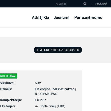
РУССКИЙ
Atklāj Kia
Jaunumi
Par uzņēmumu
ATGRIEZTIES UZ SARAKSTU
NOLIKTAVĀ
Virsbūve:
SUV
Dzinējs:
EV engine 150 kW; battery
81,4 kWh 4WD
Komplektācija:
EX Plus
Eksterjers:
Shale Grey (EBD)