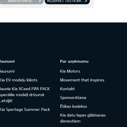
MAN INTERESĒ
REZERVĒT TESTA BRAUCIENU
Jaunumi
Par uzņēmumu
Jaunumi
Kia Motors
Kia EV modeļu klāsts
Movement that inspires
Jaunie Kia XCeed FIFA PACK
Kontakt
speciālie modeļi drīzumā
Sponsorēšana
Latvijā!
Ētikas kodekss
Kia Sportage Summer Pack
Kia datu lapas glābšanas
dienestiem