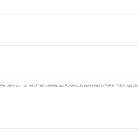
s patēriņu var ietekmēt papildu aprīkojums, braukšanas tehnika, lietderīgā slodz