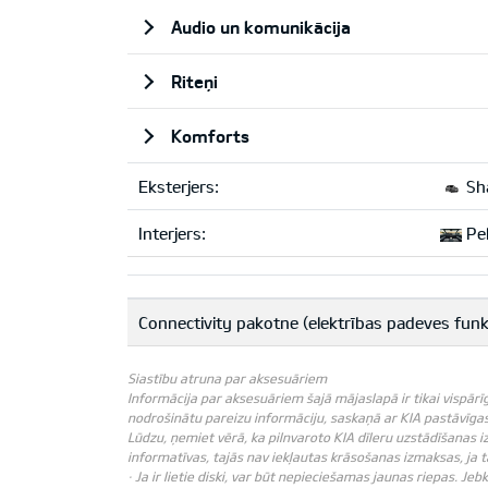
Audio un komunikācija
Riteņi
Komforts
Eksterjers:
Sha
Interjers:
Pel
Connectivity pakotne (elektrības padeves fun
Siastību atruna par aksesuāriem
Informācija par aksesuāriem šajā mājaslapā ir tikai vispārī
nodrošinātu pareizu informāciju, saskaņā ar KIA pastāvīgas 
Lūdzu, ņemiet vērā, ka pilnvaroto KIA dīleru uzstādīšanas i
informatīvas, tajās nav iekļautas krāsošanas izmaksas, ja
· Ja ir lietie diski, var būt nepieciešamas jaunas riepas. J