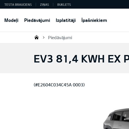
TESTA BRAUCIENS
ZIŅAS
BUKLETS
Modeļi
Piedāvājumi
Izplatītāji
Īpašniekiem
Piedāvājumi
KIA AUTO AS
EV3 81,4 KWH EX 
(#E2604C034C45A 0003)