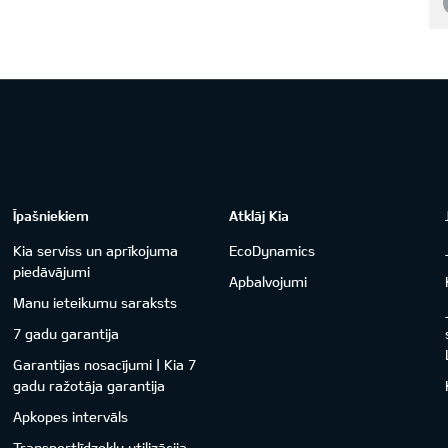
Īpašniekiem
Atklāj Kia
Kia serviss un aprīkojuma
EcoDynamics
piedāvājumi
Apbalvojumi
Manu ieteikumu saraksts
7 gadu garantija
Garantijas nosacījumi | Kia 7
gadu ražotāja garantija
Apkopes intervāls
Transportlīdzekļu utilizācija