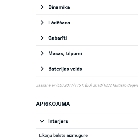
Dinamika
Lādēšana
Gabarīti
Masas, tilpumi
Baterijas veids
Saskaņā ar (EU) 2017/1151; (EU) 2018/1832 faktisko degviela
APRĪKOJUMA
Interjers
Elkoņu balsts aizmugurē