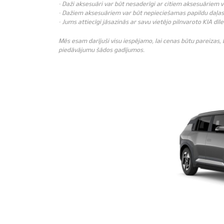
· Daži aksesuāri var būt nesaderīgi ar citiem aksesuāriem 
· Dažiem aksesuāriem var būt nepieciešamas papildu daļas 
· Jums attiecīgi jāsazinās ar savu vietējo pilnvaroto KIA dīle
Mēs esam darījuši visu iespējamo, lai cenas būtu pareizas,
piedāvājumu šādos gadījumos.