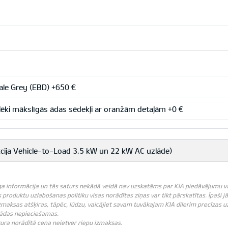
le Grey (EBD) +650 €
ēki mākslīgās ādas sēdekļi ar oranžām detaļām +0 €
kcija Vehicle-to-Load 3,5 kW un 22 kW AC uzlāde)
ga informācija un tās saturs nekādā veidā nav uzskatāms par KIA piedāvājumu vai K
produktu uzlabošanas politiku visas norādītas ziņas var tikt pārskatītas. Īpaši j
zmaksas atšķiras, tāpēc, lūdzu, vaicājiet savam tuvākajam KIA dīlerim precīzas u
 tādas nepieciešamas.
ebkura norādītā cena neietver riepu izmaksas.