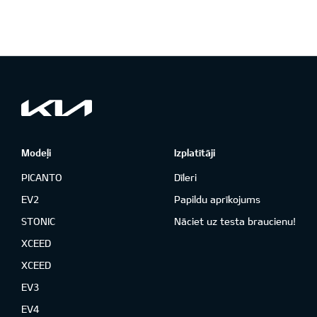
Modeļi
Izplatītāji
PICANTO
Dīleri
EV2
Papildu aprīkojums
STONIC
Nāciet uz testa braucienu!
XCEED
XCEED
EV3
EV4