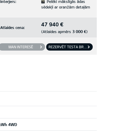
Interjers:
Pelēki mākslīgās ādas
sēdekļi ar oranžām detaļām
47 940 €
Atlaides cena:
3 000 €
(Atlaides apmērs
)
MAN INTERESĒ
REZERVĒT TESTA BRAUCIENU
4 kWh 4WD