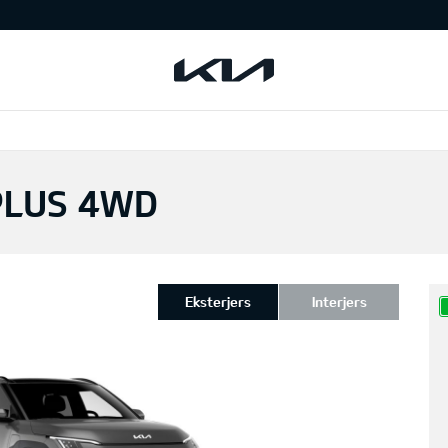
PLUS 4WD
Eksterjers
Interjers