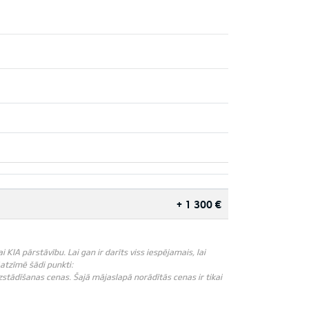
+ 1 300 €
IA pārstāvību. Lai gan ir darīts viss iespējamais, lai
āatzīmē šādi punkti:
zstādīšanas cenas. Šajā mājaslapā norādītās cenas ir tikai