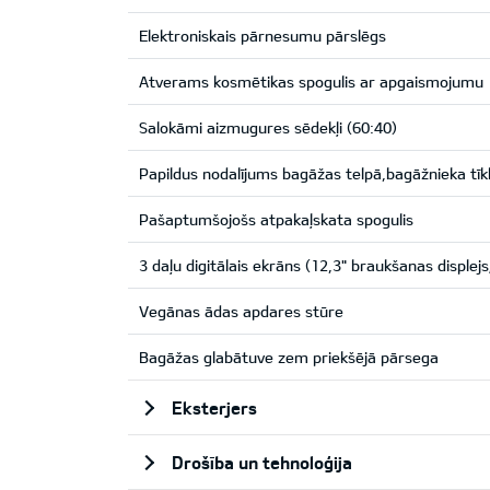
Elektroniskais pārnesumu pārslēgs
Atverams kosmētikas spogulis ar apgaismojumu
Salokāmi aizmugures sēdekļi (60:40)
Papildus nodalījums bagāžas telpā,bagāžnieka tīk
Pašaptumšojošs atpakaļskata spogulis
3 daļu digitālais ekrāns (12,3" braukšanas displejs;
Vegānas ādas apdares stūre
Bagāžas glabātuve zem priekšējā pārsega
Eksterjers
Drošība un tehnoloģija