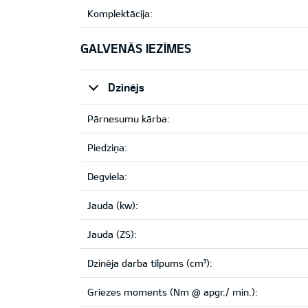
Komplektācija:
GALVENĀS IEZĪMES
Dzinējs
Pārnesumu kārba:
Piedziņa:
Degviela:
Jauda (kw):
Jauda (ZS):
Dzinēja darba tilpums (cm³):
Griezes moments (Nm @ apgr./ min.):