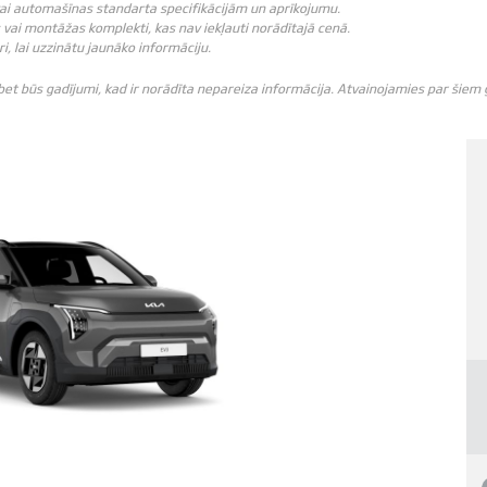
vai automašīnas standarta specifikācijām un aprīkojumu.
vai montāžas komplekti, kas nav iekļauti norādītajā cenā.
ri, lai uzzinātu jaunāko informāciju.
 bet būs gadījumi, kad ir norādīta nepareiza informācija. Atvainojamies par šie