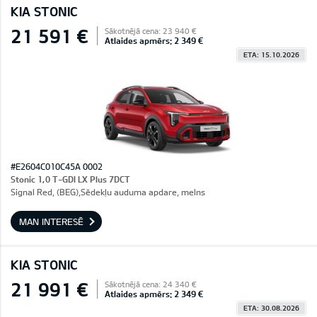
KIA STONIC
21 591 €
Sākotnējā cena: 23 940 €
Atlaides apmērs: 2 349 €
ETA: 15.10.2026
#E2604C010C45A 0002
Stonic 1,0 T-GDI LX Plus 7DCT
Signal Red, (BEG),Sēdekļu auduma apdare, melns
MAN INTERESĒ
KIA STONIC
21 991 €
Sākotnējā cena: 24 340 €
Atlaides apmērs: 2 349 €
ETA: 30.08.2026