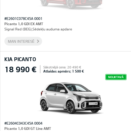
#E2601C078C45A 0001
Picanto 1,0 GDI EX AMT
Signal Red (BEG),Sēdekļu auduma apdare
MAN INTERESĒ
KIA PICANTO
18 990 €
Sākotnējā cena: 20 490 €
Atlaides apmērs: 1 500 €
NOLIKTAVĀ
#E2604C043C45A 0004
Picanto 1,0 GDI GT Line AMT