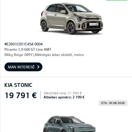
#E2601C051C45A 0004
Picanto 1,0 GDI GT Line AMT
Milky Beige (M9Y),Mākslīgās ādas sēdekļi, melns
MAN INTERESĒ
KIA STONIC
19 791 €
Sākotnējā cena: 21 990 €
Atlaides apmērs: 2 199 €
ETA: 30.08.2026