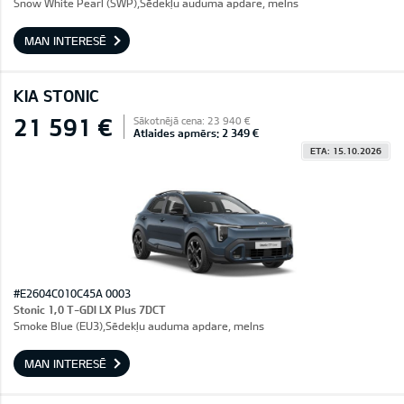
Snow White Pearl (SWP),Sēdekļu auduma apdare, melns
MAN INTERESĒ
KIA STONIC
21 591 €
Sākotnējā cena: 23 940 €
Atlaides apmērs: 2 349 €
ETA: 15.10.2026
#E2604C010C45A 0003
Stonic 1,0 T-GDI LX Plus 7DCT
Smoke Blue (EU3),Sēdekļu auduma apdare, melns
MAN INTERESĒ