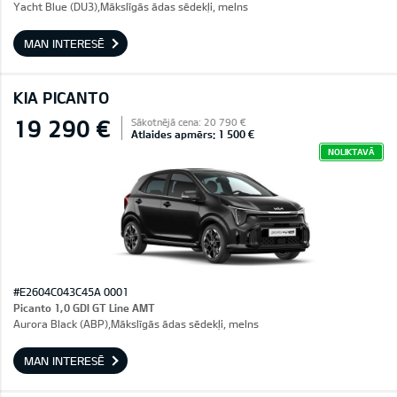
Yacht Blue (DU3),Mākslīgās ādas sēdekļi, melns
MAN INTERESĒ
KIA PICANTO
19 290 €
Sākotnējā cena: 20 790 €
Atlaides apmērs: 1 500 €
NOLIKTAVĀ
#E2604C043C45A 0001
Picanto 1,0 GDI GT Line AMT
Aurora Black (ABP),Mākslīgās ādas sēdekļi, melns
MAN INTERESĒ