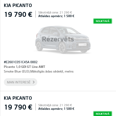
KIA PICANTO
19 790 €
Sākotnējā cena: 21 290 €
Atlaides apmērs: 1 500 €
NOLIKTAVĀ
Rezervēts
#E2601C051C45A 0002
Picanto 1,0 GDI GT Line AMT
Smoke Blue (EU3),Mākslīgās ādas sēdekļi, melns
MAN INTERESĒ
KIA PICANTO
19 790 €
Sākotnējā cena: 21 290 €
Atlaides apmērs: 1 500 €
NOLIKTAVĀ