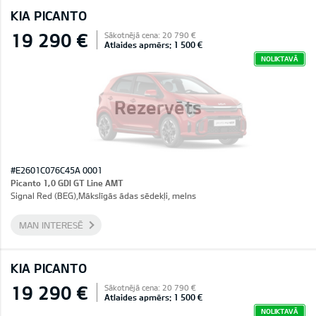
KIA PICANTO
19 290 €
Sākotnējā cena: 20 790 €
Atlaides apmērs: 1 500 €
NOLIKTAVĀ
Rezervēts
#E2601C076C45A 0001
Picanto 1,0 GDI GT Line AMT
Signal Red (BEG),Mākslīgās ādas sēdekļi, melns
MAN INTERESĒ
KIA PICANTO
19 290 €
Sākotnējā cena: 20 790 €
Atlaides apmērs: 1 500 €
NOLIKTAVĀ