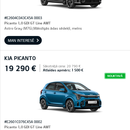
#E2604C043C45A 0003
Picanto 1,0 GDI GT Line AMT
Astro Gray (M7G),Mākslīgās ādas sēdekļi, melns
MAN INTERESĒ
KIA PICANTO
19 290 €
Sākotnējā cena: 20 790 €
Atlaides apmērs: 1 500 €
NOLIKTAVĀ
#E2601C076C45A 0002
Picanto 1,0 GDI GT Line AMT