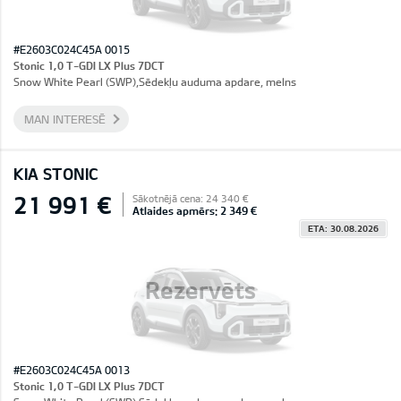
#E2603C024C45A 0015
Stonic 1,0 T-GDI LX Plus 7DCT
Snow White Pearl (SWP),Sēdekļu auduma apdare, melns
MAN INTERESĒ
KIA STONIC
21 991 €
Sākotnējā cena: 24 340 €
Atlaides apmērs: 2 349 €
ETA: 30.08.2026
Rezervēts
#E2603C024C45A 0013
Stonic 1,0 T-GDI LX Plus 7DCT