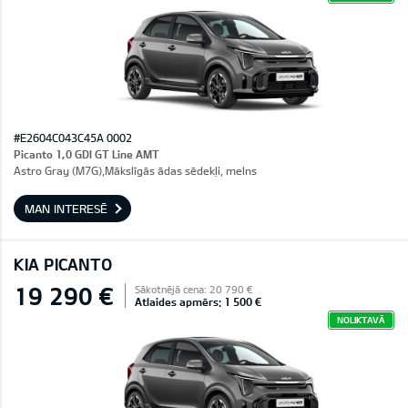
#E2604C043C45A 0002
Picanto 1,0 GDI GT Line AMT
Astro Gray (M7G),Mākslīgās ādas sēdekļi, melns
MAN INTERESĒ
KIA PICANTO
19 290 €
Sākotnējā cena: 20 790 €
Atlaides apmērs: 1 500 €
NOLIKTAVĀ