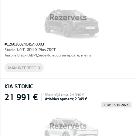
Rezervēts
#E2603C024C45A 0003
Stonic 1,0 T-GDI LX Plus 7DCT
Aurora Black (ABP),Sēdekļu auduma apdare, melns
MAN INTERESĒ
KIA STONIC
21 991 €
Sākotnējā cena: 24 340 €
Atlaides apmērs: 2 349 €
ETA: 15.10.2026
Rezervēts