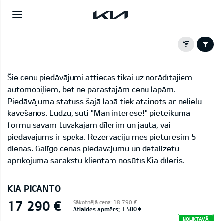
Šie cenu piedāvājumi attiecas tikai uz norādītajiem
automobiļiem, bet ne parastajām cenu lapām.
Piedāvājuma statuss šajā lapā tiek atainots ar nelielu
kavēšanos. Lūdzu, sūti "Man interesē!" pieteikuma
formu savam tuvākajam dīlerim un jautā, vai
piedāvājums ir spēkā. Rezervāciju mēs pieturēsim 5
dienas. Galīgo cenas piedāvājumu un detalizētu
aprīkojuma sarakstu klientam nosūtīs Kia dīleris.
KIA PICANTO
17 290 €
Sākotnējā cena: 18 790 €
Atlaides apmērs: 1 500 €
NOLIKTAVĀ