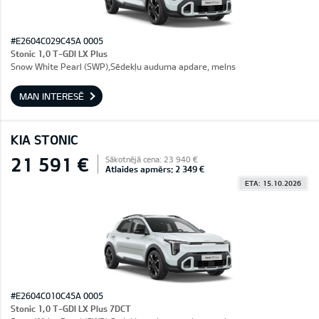
#E2604C029C45A 0005
Stonic 1,0 T-GDI LX Plus
Snow White Pearl (SWP),Sēdekļu auduma apdare, melns
MAN INTERESĒ
KIA STONIC
21 591 €
Sākotnējā cena: 23 940 €
Atlaides apmērs: 2 349 €
ETA: 15.10.2026
#E2604C010C45A 0005
Stonic 1,0 T-GDI LX Plus 7DCT