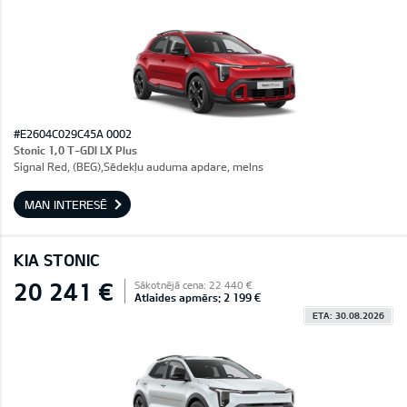
#E2604C029C45A 0002
Stonic 1,0 T-GDI LX Plus
Signal Red, (BEG),Sēdekļu auduma apdare, melns
MAN INTERESĒ
KIA STONIC
20 241 €
Sākotnējā cena: 22 440 €
Atlaides apmērs: 2 199 €
ETA: 30.08.2026