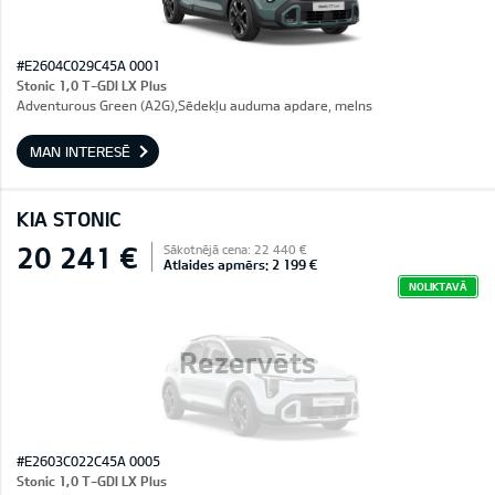
#E2604C029C45A 0001
Stonic 1,0 T-GDI LX Plus
Adventurous Green (A2G),Sēdekļu auduma apdare, melns
MAN INTERESĒ
KIA STONIC
20 241 €
Sākotnējā cena: 22 440 €
Atlaides apmērs: 2 199 €
NOLIKTAVĀ
Rezervēts
#E2603C022C45A 0005
Stonic 1,0 T-GDI LX Plus