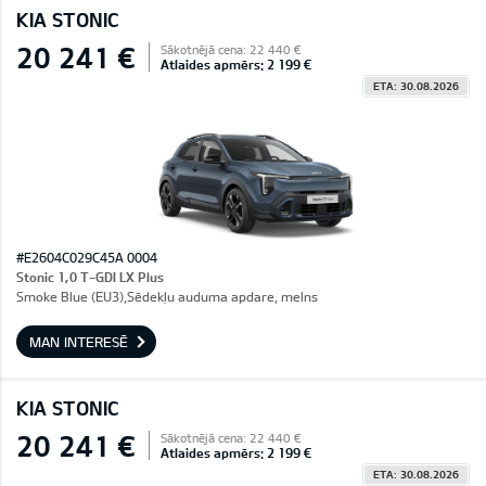
KIA STONIC
20 241 €
Sākotnējā cena: 22 440 €
Atlaides apmērs: 2 199 €
ETA: 30.08.2026
#E2604C029C45A 0004
Stonic 1,0 T-GDI LX Plus
Smoke Blue (EU3),Sēdekļu auduma apdare, melns
MAN INTERESĒ
KIA STONIC
20 241 €
Sākotnējā cena: 22 440 €
Atlaides apmērs: 2 199 €
ETA: 30.08.2026