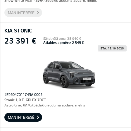
Snow White Pearl (SWP),Sēdekļu auduma apdare, melns
MAN INTERESĒ
KIA STONIC
23 391 €
Sākotnējā cena: 25 940 €
Atlaides apmērs: 2 549 €
ETA: 15.10.2026
#E2604C011C45A 0005
Stonic 1,0 T-GDI EX 7DCT
Astro Gray (M7G),Sēdekļu auduma apdare, melns
MAN INTERESĒ