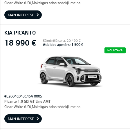
Clear White (UD),Mākslīgās ādas sēdekļi, melns
MAN INTERESĒ
KIA PICANTO
18 990 €
Sākotnējā cena: 20 490 €
Atlaides apmērs: 1 500 €
NOLIKTAVĀ
#E2604C043C45A 0005
Picanto 1,0 GDI GT Line AMT
Clear White (UD),Mākslīgās ādas sēdekļi, melns
MAN INTERESĒ