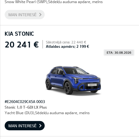
Snow White Pearl (SWP),Sēdekļu auduma apdare, melns
MAN INTERESĒ
KIA STONIC
20 241 €
Sākotnējā cena: 22 440 €
Atlaides apmērs: 2 199 €
ETA: 30.08.2026
#E2604C029C45A 0003
Stonic 1,0 T-GDI LX Plus
Yacht Blue (DU3),Sēdekļu auduma apdare, melns
MAN INTERESĒ