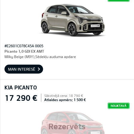
#E2601C078C45A 0005
Picanto 1,0 GDI EX AMT
Milky Beige (M9Y),Sēdekļu auduma apdare
MAN INTERESĒ
KIA PICANTO
17 290 €
Sākotnējā cena: 18 790 €
Atlaides apmērs: 1 500 €
NOLIKTAVĀ
Rezervēts