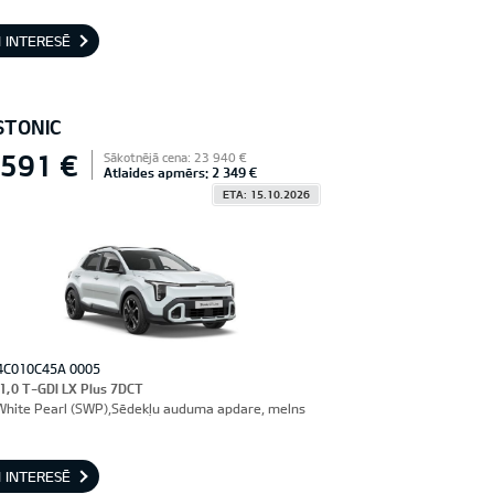
 INTERESĒ
STONIC
 591 €
Sākotnējā cena: 23 940 €
Atlaides apmērs: 2 349 €
ETA: 15.10.2026
4C010C45A 0005
 1,0 T-GDI LX Plus 7DCT
hite Pearl (SWP),Sēdekļu auduma apdare, melns
 INTERESĒ