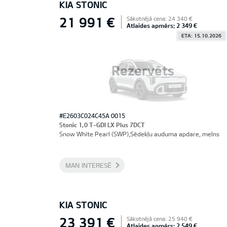
KIA STONIC
21 991 €
Sākotnējā cena: 24 340 €
Atlaides apmērs: 2 349 €
ETA: 15.10.2026
Rezervēts
#E2603C024C45A 0015
Stonic 1,0 T-GDI LX Plus 7DCT
Snow White Pearl (SWP),Sēdekļu auduma apdare, melns
MAN INTERESĒ
KIA STONIC
23 391 €
Sākotnējā cena: 25 940 €
Atlaides apmērs: 2 549 €