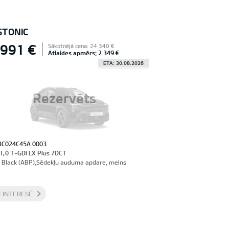
STONIC
 991 €
Sākotnējā cena: 24 340 €
Atlaides apmērs: 2 349 €
ETA: 30.08.2026
Rezervēts
3C024C45A 0003
 1,0 T-GDI LX Plus 7DCT
 Black (ABP),Sēdekļu auduma apdare, melns
 INTERESĒ