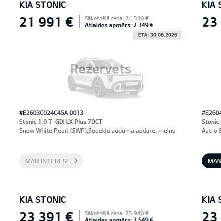
KIA STONIC
KIA 
21 991 €
23
Sākotnējā cena: 24 340 €
Atlaides apmērs: 2 349 €
ETA: 30.08.2026
Rezervēts
#E2603C024C45A 0013
#E260
Stonic 1,0 T-GDI LX Plus 7DCT
Stonic
Snow White Pearl (SWP),Sēdekļu auduma apdare, melns
Astro 
MAN INTERESĒ
MAN
KIA STONIC
KIA 
23 391 €
23
Sākotnējā cena: 25 940 €
Atlaides apmērs: 2 549 €