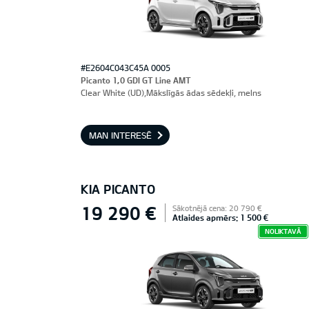
#E2604C043C45A 0005
Picanto 1,0 GDI GT Line AMT
Clear White (UD),Mākslīgās ādas sēdekļi, melns
MAN INTERESĒ
KIA PICANTO
19 290 €
Sākotnējā cena: 20 790 €
Atlaides apmērs: 1 500 €
NOLIKTAVĀ