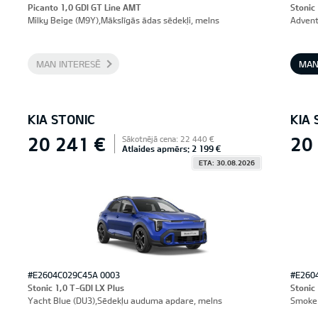
Picanto 1,0 GDI GT Line AMT
Stonic
Milky Beige (M9Y),Mākslīgās ādas sēdekļi, melns
Advent
MAN INTERESĒ
MAN
KIA STONIC
KIA 
20 241 €
20
Sākotnējā cena: 22 440 €
Atlaides apmērs: 2 199 €
ETA: 30.08.2026
#E2604C029C45A 0003
#E260
Stonic 1,0 T-GDI LX Plus
Stonic
Yacht Blue (DU3),Sēdekļu auduma apdare, melns
Smoke 