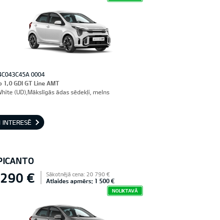
4C043C45A 0004
o 1,0 GDI GT Line AMT
White (UD),Mākslīgās ādas sēdekļi, melns
 INTERESĒ
 PICANTO
 290 €
Sākotnējā cena: 20 790 €
Atlaides apmērs: 1 500 €
NOLIKTAVĀ