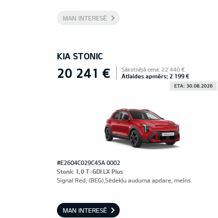
MAN INTERESĒ
KIA STONIC
20 241 €
Sākotnējā cena: 22 440 €
Atlaides apmērs: 2 199 €
ETA: 30.08.2026
#E2604C029C45A 0002
Stonic 1,0 T-GDI LX Plus
Signal Red, (BEG),Sēdekļu auduma apdare, melns
MAN INTERESĒ