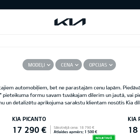
MODEĻI
CENA
OPCIJAS
ītajiem automobiļiem, bet ne parastajām cenu lapām. Piedāvā
ē!" pieteikuma formu savam tuvākajam dīlerim un jautā, vai p
u un detalizētu aprīkojuma sarakstu klientam nosūtīs Kia dīl
KIA PICANTO
KIA
17 290 €
18
Sākotnējā cena: 18 790 €
Atlaides apmērs: 1 500 €
NOLIKTAVĀ