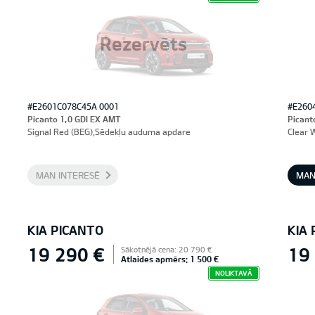
Rezervēts
#E2601C078C45A 0001
#E260
Picanto 1,0 GDI EX AMT
Picant
Signal Red (BEG),Sēdekļu auduma apdare
Clear 
MAN INTERESĒ
MAN
KIA PICANTO
KIA
19 290 €
19
Sākotnējā cena: 20 790 €
Atlaides apmērs: 1 500 €
NOLIKTAVĀ