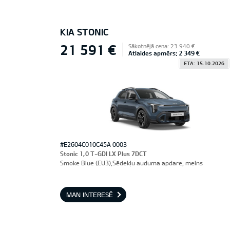
KIA STONIC
21 591 €
Sākotnējā cena: 23 940 €
Atlaides apmērs: 2 349 €
ETA: 15.10.2026
#E2604C010C45A 0003
Stonic 1,0 T-GDI LX Plus 7DCT
Smoke Blue (EU3),Sēdekļu auduma apdare, melns
MAN INTERESĒ