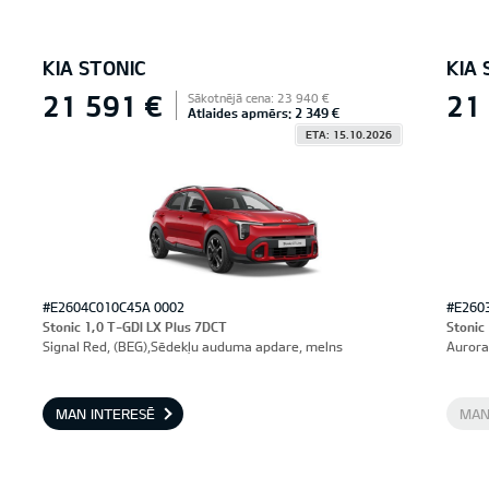
KIA STONIC
KIA 
21 591 €
21
Sākotnējā cena: 23 940 €
Atlaides apmērs: 2 349 €
ETA: 15.10.2026
#E2604C010C45A 0002
#E260
Stonic 1,0 T-GDI LX Plus 7DCT
Stonic
Signal Red, (BEG),Sēdekļu auduma apdare, melns
Aurora
MAN INTERESĒ
MAN