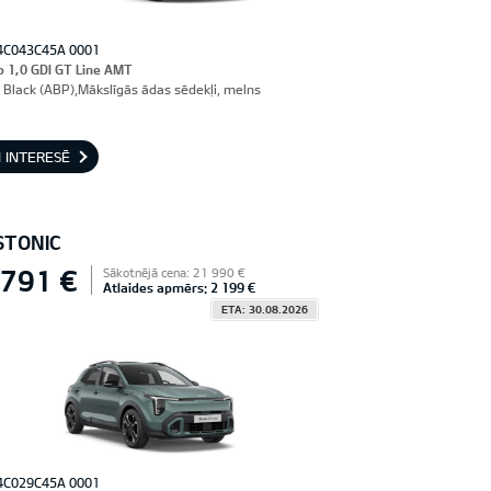
4C043C45A 0001
o 1,0 GDI GT Line AMT
 Black (ABP),Mākslīgās ādas sēdekļi, melns
 INTERESĒ
STONIC
 791 €
Sākotnējā cena: 21 990 €
Atlaides apmērs: 2 199 €
ETA: 30.08.2026
4C029C45A 0001