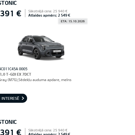
STONIC
 391 €
Sākotnējā cena: 25 940 €
Atlaides apmērs: 2 549 €
ETA: 15.10.2026
4C011C45A 0005
 1,0 T-GDI EX 7DCT
Gray (M7G),Sēdekļu auduma apdare, melns
 INTERESĒ
STONIC
 391 €
Sākotnējā cena: 25 940 €
Atlaides apmērs: 2 549 €