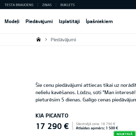
TESTA BRAUCIENS
ZIŅAS
BUKLETS
Modeļi
Piedāvājumi
Izplatītāji
Īpašniekiem
Piedāvājumi
KIA AUTO AS
Šie cenu piedāvājumi attiecas tikai uz norād
nelielu kavēšanos. Lūdzu, sūti "Man interes
pieturēsim 5 dienas. Galīgo cenas piedāvājum
KIA PICANTO
17 290 €
Sākotnējā cena: 18 790 €
Atlaides apmērs: 1 500 €
NOLIKTAVĀ