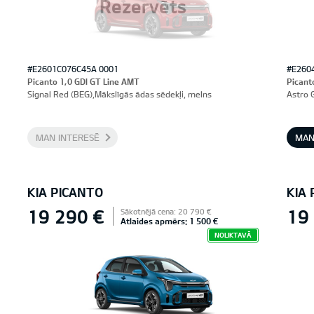
Rezervēts
#E2601C076C45A 0001
#E260
Picanto 1,0 GDI GT Line AMT
Picant
Signal Red (BEG),Mākslīgās ādas sēdekļi, melns
Astro 
MAN INTERESĒ
MAN
KIA PICANTO
KIA
19 290 €
19
Sākotnējā cena: 20 790 €
Atlaides apmērs: 1 500 €
NOLIKTAVĀ