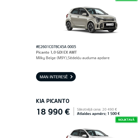
#E2601C078C45A 0005
Picanto 1,0 GDI EX AMT
Milky Beige (M9Y),Sēdekļu auduma apdare
MAN INTERESĒ
KIA PICANTO
18 990 €
Sākotnējā cena: 20 490 €
Atlaides apmērs: 1 500 €
NOLIKTAVĀ