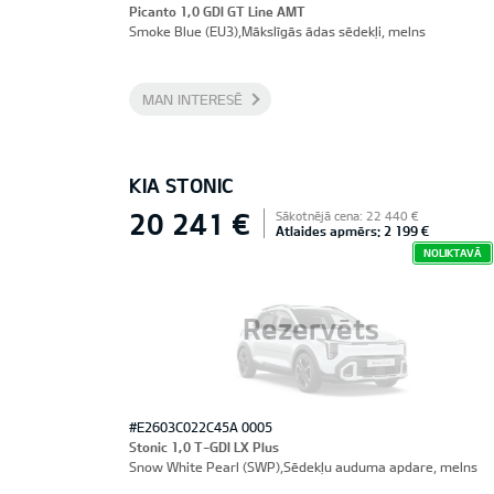
Picanto 1,0 GDI GT Line AMT
Smoke Blue (EU3),Mākslīgās ādas sēdekļi, melns
MAN INTERESĒ
KIA STONIC
20 241 €
Sākotnējā cena: 22 440 €
Atlaides apmērs: 2 199 €
NOLIKTAVĀ
Rezervēts
#E2603C022C45A 0005
Stonic 1,0 T-GDI LX Plus
Snow White Pearl (SWP),Sēdekļu auduma apdare, melns