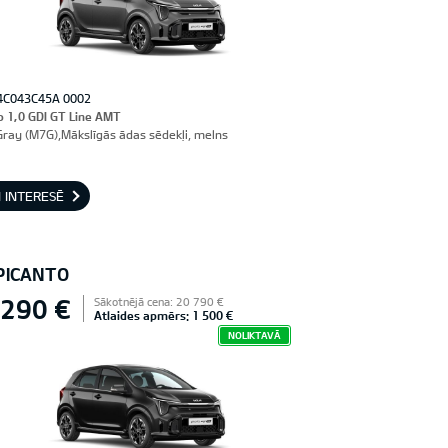
4C043C45A 0002
o 1,0 GDI GT Line AMT
Gray (M7G),Mākslīgās ādas sēdekļi, melns
 INTERESĒ
 PICANTO
 290 €
Sākotnējā cena: 20 790 €
Atlaides apmērs: 1 500 €
NOLIKTAVĀ