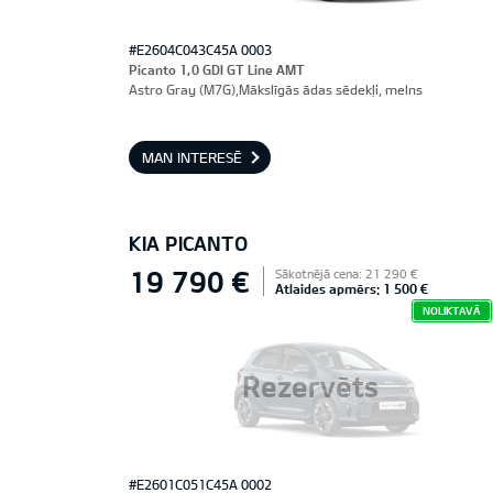
#E2604C043C45A 0003
Picanto 1,0 GDI GT Line AMT
Astro Gray (M7G),Mākslīgās ādas sēdekļi, melns
MAN INTERESĒ
KIA PICANTO
19 790 €
Sākotnējā cena: 21 290 €
Atlaides apmērs: 1 500 €
NOLIKTAVĀ
Rezervēts
#E2601C051C45A 0002