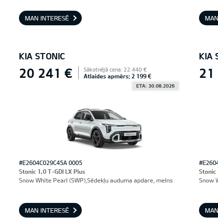
MAN INTERESĒ
MAN
KIA STONIC
KIA 
20 241 €
21
Sākotnējā cena: 22 440 €
Atlaides apmērs: 2 199 €
ETA: 30.08.2026
#E2604C029C45A 0005
#E260
Stonic 1,0 T-GDI LX Plus
Stonic
Snow White Pearl (SWP),Sēdekļu auduma apdare, melns
Snow W
MAN INTERESĒ
MAN