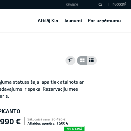
РУССКИЙ
Atklāj Kia
Jaunumi
Par uzņēmumu
juma statuss šajā lapā tiek atainots ar
iedāvājums ir spēkā. Rezervāciju mēs
eris.
 PICANTO
 990 €
Sākotnējā cena: 20 490 €
Atlaides apmērs: 1 500 €
NOLIKTAVĀ