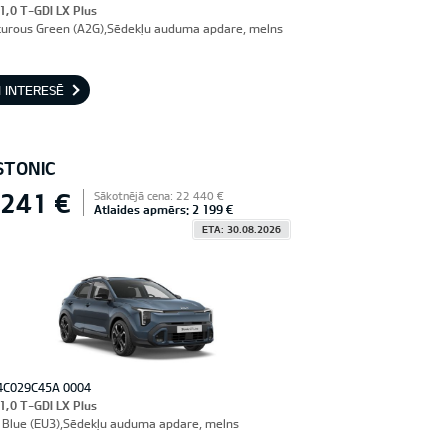
 1,0 T-GDI LX Plus
urous Green (A2G),Sēdekļu auduma apdare, melns
 INTERESĒ
STONIC
 241 €
Sākotnējā cena: 22 440 €
Atlaides apmērs: 2 199 €
ETA: 30.08.2026
4C029C45A 0004
 1,0 T-GDI LX Plus
Blue (EU3),Sēdekļu auduma apdare, melns