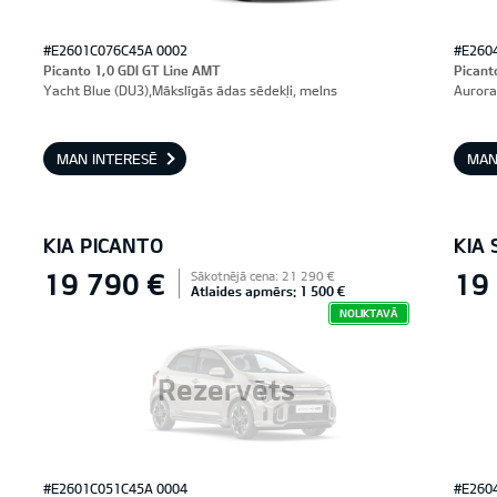
#E2601C076C45A 0002
#E260
Picanto 1,0 GDI GT Line AMT
Picant
Yacht Blue (DU3),Mākslīgās ādas sēdekļi, melns
Aurora
MAN INTERESĒ
MAN
KIA PICANTO
KIA 
19 790 €
19
Sākotnējā cena: 21 290 €
Atlaides apmērs: 1 500 €
NOLIKTAVĀ
Rezervēts
#E2601C051C45A 0004
#E260