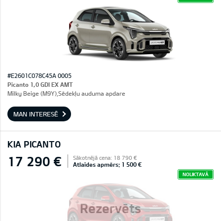
#E2601C078C45A 0005
Picanto 1,0 GDI EX AMT
Milky Beige (M9Y),Sēdekļu auduma apdare
MAN INTERESĒ
KIA PICANTO
17 290 €
Sākotnējā cena: 18 790 €
Atlaides apmērs: 1 500 €
NOLIKTAVĀ
Rezervēts