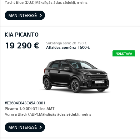
Yacht Blue (DU3),Mākslīgās ādas sēdekļi, melns
MAN INTERESĒ
KIA PICANTO
19 290 €
Sākotnējā cena: 20 790 €
Atlaides apmērs: 1 500 €
NOLIKTAVĀ
#E2604C043C45A 0001
Picanto 1,0 GDI GT Line AMT
Aurora Black (ABP),Mākslīgās ādas sēdekļi, melns
MAN INTERESĒ