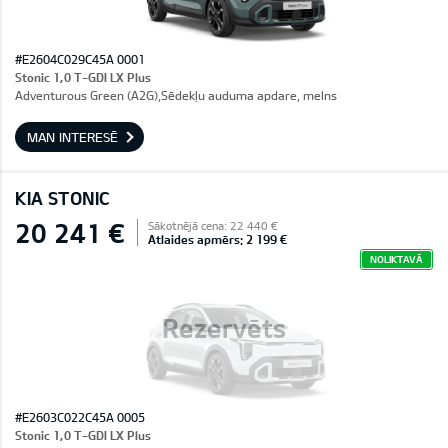
#E2604C029C45A 0001
Stonic 1,0 T-GDI LX Plus
Adventurous Green (A2G),Sēdekļu auduma apdare, melns
MAN INTERESĒ
KIA STONIC
20 241 €
Sākotnējā cena: 22 440 €
Atlaides apmērs: 2 199 €
NOLIKTAVĀ
Rezervēts
#E2603C022C45A 0005
Stonic 1,0 T-GDI LX Plus