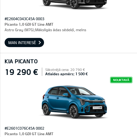
#E2604C043C45A 0003
Picanto 1,0 GDI GT Line AMT
Astro Gray (M7G),Mākslīgās ādas sēdekļi, melns
MAN INTERESĒ
KIA PICANTO
19 290 €
Sākotnējā cena: 20 790 €
Atlaides apmērs: 1 500 €
NOLIKTAVĀ
#E2601C076C45A 0002
Picanto 1,0 GDI GT Line AMT