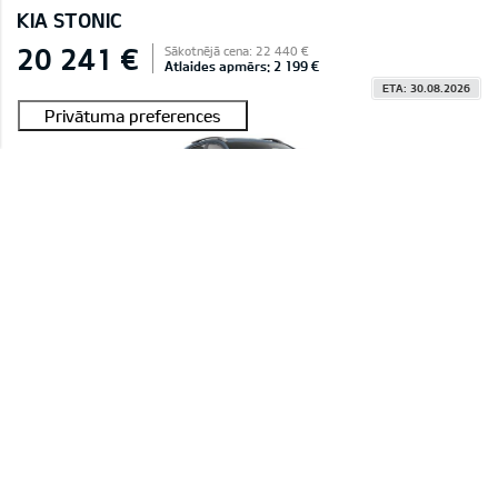
KIA STONIC
20 241 €
Sākotnējā cena: 22 440 €
Atlaides apmērs: 2 199 €
ETA: 30.08.2026
#E2604C029C45A 0004
Stonic 1,0 T-GDI LX Plus
Smoke Blue (EU3),Sēdekļu auduma apdare, melns
MAN INTERESĒ
KIA STONIC
20 241 €
Sākotnējā cena: 22 440 €
Atlaides apmērs: 2 199 €
ETA: 30.08.2026