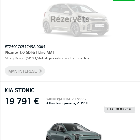
Rezervēts
#E2601C051C45A 0004
Picanto 1,0 GDI GT Line AMT
Milky Beige (M9Y),Mākslīgās ādas sēdekļi, melns
MAN INTERESĒ
KIA STONIC
19 791 €
Sākotnējā cena: 21 990 €
Atlaides apmērs: 2 199 €
ETA: 30.08.2026