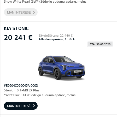
Snow White Pearl (SWP),Sēdekļu auduma apdare, melns
MAN INTERESĒ
KIA STONIC
20 241 €
Sākotnējā cena: 22 440 €
Atlaides apmērs: 2 199 €
ETA: 30.08.2026
#E2604C029C45A 0003
Stonic 1,0 T-GDI LX Plus
Yacht Blue (DU3),Sēdekļu auduma apdare, melns
MAN INTERESĒ