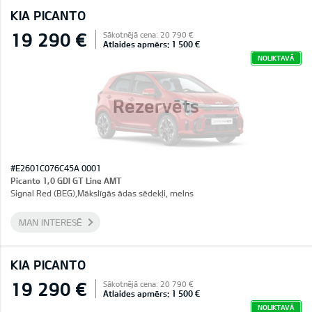
KIA PICANTO
19 290 €
Sākotnējā cena: 20 790 €
Atlaides apmērs: 1 500 €
NOLIKTAVĀ
Rezervēts
#E2601C076C45A 0001
Picanto 1,0 GDI GT Line AMT
Signal Red (BEG),Mākslīgās ādas sēdekļi, melns
MAN INTERESĒ
KIA PICANTO
19 290 €
Sākotnējā cena: 20 790 €
Atlaides apmērs: 1 500 €
NOLIKTAVĀ