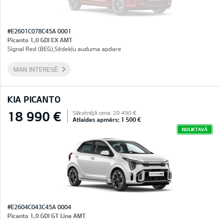
#E2601C078C45A 0001
Picanto 1,0 GDI EX AMT
Signal Red (BEG),Sēdekļu auduma apdare
MAN INTERESĒ
KIA PICANTO
18 990 €
Sākotnējā cena: 20 490 €
Atlaides apmērs: 1 500 €
NOLIKTAVĀ
#E2604C043C45A 0004
Picanto 1,0 GDI GT Line AMT