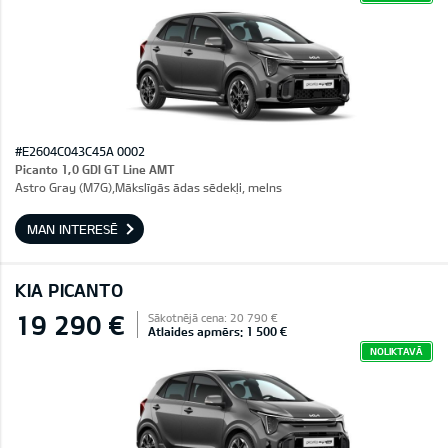
#E2604C043C45A 0002
Picanto 1,0 GDI GT Line AMT
Astro Gray (M7G),Mākslīgās ādas sēdekļi, melns
MAN INTERESĒ
KIA PICANTO
19 290 €
Sākotnējā cena: 20 790 €
Atlaides apmērs: 1 500 €
NOLIKTAVĀ