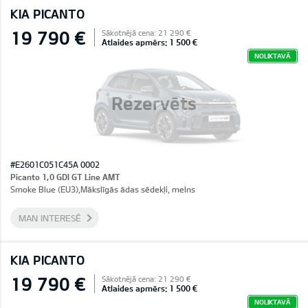
KIA PICANTO
19 790 €
Sākotnējā cena: 21 290 €
Atlaides apmērs: 1 500 €
NOLIKTAVĀ
Rezervēts
#E2601C051C45A 0002
Picanto 1,0 GDI GT Line AMT
Smoke Blue (EU3),Mākslīgās ādas sēdekļi, melns
MAN INTERESĒ
KIA PICANTO
19 790 €
Sākotnējā cena: 21 290 €
Atlaides apmērs: 1 500 €
NOLIKTAVĀ