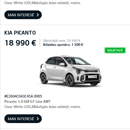
Clear White (UD),Mākslīgās ādas sēdekļi, melns
MAN INTERESĒ
KIA PICANTO
18 990 €
Sākotnējā cena: 20 490 €
Atlaides apmērs: 1 500 €
NOLIKTAVĀ
#E2604C043C45A 0005
Picanto 1,0 GDI GT Line AMT
Clear White (UD),Mākslīgās ādas sēdekļi, melns
MAN INTERESĒ