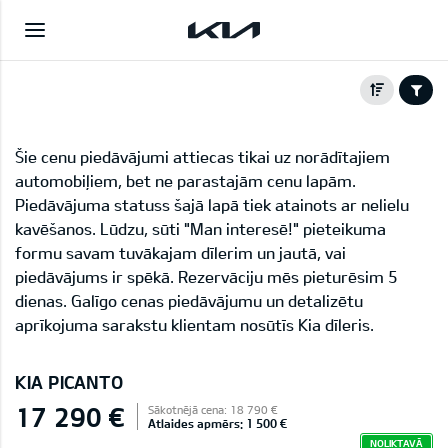
Šie cenu piedāvājumi attiecas tikai uz norādītajiem
automobiļiem, bet ne parastajām cenu lapām.
Piedāvājuma statuss šajā lapā tiek atainots ar nelielu
kavēšanos. Lūdzu, sūti "Man interesē!" pieteikuma
formu savam tuvākajam dīlerim un jautā, vai
piedāvājums ir spēkā. Rezervāciju mēs pieturēsim 5
dienas. Galīgo cenas piedāvājumu un detalizētu
aprīkojuma sarakstu klientam nosūtīs Kia dīleris.
KIA PICANTO
17 290 €
Sākotnējā cena: 18 790 €
Atlaides apmērs: 1 500 €
NOLIKTAVĀ