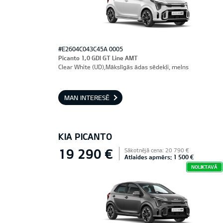
#E2604C043C45A 0005
Picanto 1,0 GDI GT Line AMT
Clear White (UD),Mākslīgās ādas sēdekļi, melns
MAN INTERESĒ
KIA PICANTO
19 290 €
Sākotnējā cena: 20 790 €
Atlaides apmērs: 1 500 €
NOLIKTAVĀ