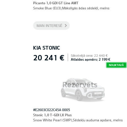
Picanto 1,0 GDI GT Line AMT
Smoke Blue (EU3),Mākslīgās ādas sēdekļi, melns
MAN INTERESĒ
KIA STONIC
20 241 €
Sākotnējā cena: 22 440 €
Atlaides apmērs: 2 199 €
NOLIKTAVĀ
Rezervēts
#E2603C022C45A 0005
Stonic 1,0 T-GDI LX Plus
Snow White Pearl (SWP),Sēdekļu auduma apdare, melns