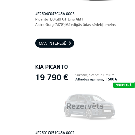
#E2604C043C45A 0003
Picanto 1,0 GDI GT Line AMT
Astro Gray (M7G),Mākslīgās ādas sēdekļi, melns
MAN INTERESĒ
KIA PICANTO
19 790 €
Sākotnējā cena: 21 290 €
Atlaides apmērs: 1 500 €
NOLIKTAVĀ
Rezervēts
#E2601C051C45A 0002