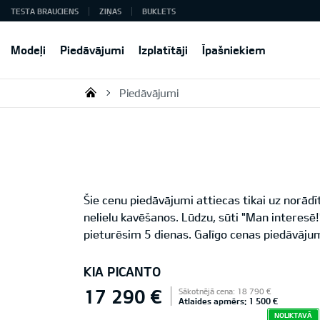
TESTA BRAUCIENS
ZIŅAS
BUKLETS
Modeļi
Piedāvājumi
Izplatītāji
Īpašniekiem
Piedāvājumi
KIA AUTO AS
Šie cenu piedāvājumi attiecas tikai uz norād
nelielu kavēšanos. Lūdzu, sūti "Man interes
pieturēsim 5 dienas. Galīgo cenas piedāvājum
KIA PICANTO
17 290 €
Sākotnējā cena: 18 790 €
Atlaides apmērs: 1 500 €
NOLIKTAVĀ