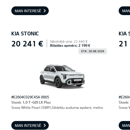
MAN INTERESĒ
MAN
KIA STONIC
KIA 
20 241 €
21
Sākotnējā cena: 22 440 €
Atlaides apmērs: 2 199 €
ETA: 30.08.2026
#E2604C029C45A 0005
#E260
Stonic 1,0 T-GDI LX Plus
Stonic
Snow White Pearl (SWP),Sēdekļu auduma apdare, melns
Snow W
MAN INTERESĒ
MAN