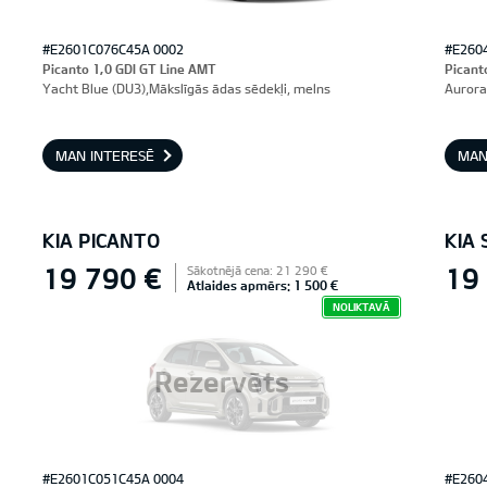
#E2601C076C45A 0002
#E260
Picanto 1,0 GDI GT Line AMT
Picant
Yacht Blue (DU3),Mākslīgās ādas sēdekļi, melns
Aurora
MAN INTERESĒ
MAN
KIA PICANTO
KIA 
19 790 €
19
Sākotnējā cena: 21 290 €
Atlaides apmērs: 1 500 €
NOLIKTAVĀ
Rezervēts
#E2601C051C45A 0004
#E260