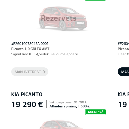
Rezervēts
#E2601C078C45A 0001
#E260
Picanto 1,0 GDI EX AMT
Picant
Signal Red (BEG),Sēdekļu auduma apdare
Clear 
MAN INTERESĒ
MAN
KIA PICANTO
KIA
19 290 €
19
Sākotnējā cena: 20 790 €
Atlaides apmērs: 1 500 €
NOLIKTAVĀ