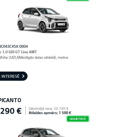
4C043C45A 0004
o 1,0 GDI GT Line AMT
White (UD),Mākslīgās ādas sēdekļi, melns
 INTERESĒ
 PICANTO
 290 €
Sākotnējā cena: 20 790 €
Atlaides apmērs: 1 500 €
NOLIKTAVĀ