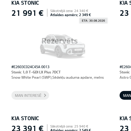
KIA STONIC
KIA 
21 991 €
23
Sākotnējā cena: 24 340 €
Atlaides apmērs: 2 349 €
ETA: 30.08.2026
Rezervēts
#E2603C024C45A 0013
#E260
Stonic 1,0 T-GDI LX Plus 7DCT
Stonic
Snow White Pearl (SWP),Sēdekļu auduma apdare, melns
Astro 
MAN INTERESĒ
MAN
KIA STONIC
KIA 
23 391 €
23
Sākotnējā cena: 25 940 €
Atlaides apmērs: 2 549 €