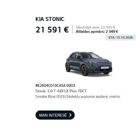
KIA STONIC
21 591 €
Sākotnējā cena: 23 940 €
Atlaides apmērs: 2 349 €
ETA: 15.10.2026
#E2604C010C45A 0003
Stonic 1,0 T-GDI LX Plus 7DCT
Smoke Blue (EU3),Sēdekļu auduma apdare, melns
MAN INTERESĒ