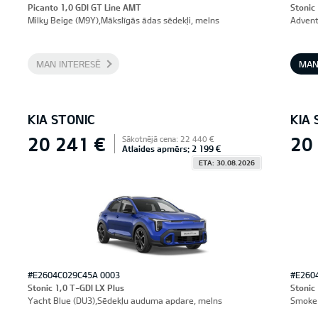
Picanto 1,0 GDI GT Line AMT
Stonic
Milky Beige (M9Y),Mākslīgās ādas sēdekļi, melns
Advent
MAN INTERESĒ
MAN
KIA STONIC
KIA 
20 241 €
20
Sākotnējā cena: 22 440 €
Atlaides apmērs: 2 199 €
ETA: 30.08.2026
#E2604C029C45A 0003
#E260
Stonic 1,0 T-GDI LX Plus
Stonic
Yacht Blue (DU3),Sēdekļu auduma apdare, melns
Smoke 