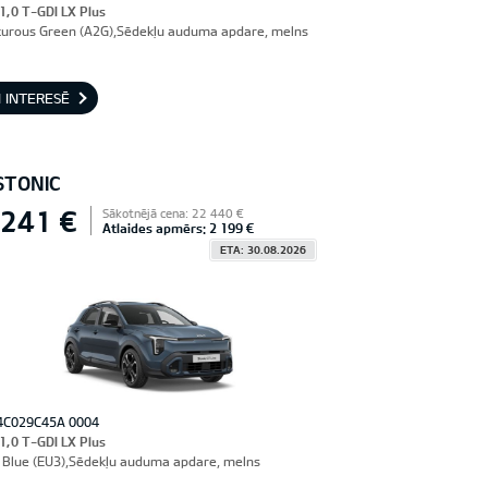
 1,0 T-GDI LX Plus
urous Green (A2G),Sēdekļu auduma apdare, melns
 INTERESĒ
STONIC
 241 €
Sākotnējā cena: 22 440 €
Atlaides apmērs: 2 199 €
ETA: 30.08.2026
4C029C45A 0004
 1,0 T-GDI LX Plus
Blue (EU3),Sēdekļu auduma apdare, melns