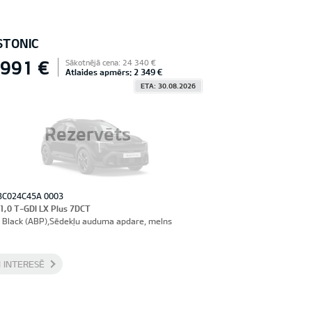
STONIC
 991 €
Sākotnējā cena: 24 340 €
Atlaides apmērs: 2 349 €
ETA: 30.08.2026
Rezervēts
3C024C45A 0003
 1,0 T-GDI LX Plus 7DCT
 Black (ABP),Sēdekļu auduma apdare, melns
 INTERESĒ