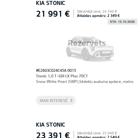
KIA STONIC
21 991 €
Sākotnējā cena: 24 340 €
Atlaides apmērs: 2 349 €
ETA: 15.10.2026
Rezervēts
#E2603C024C45A 0015
Stonic 1,0 T-GDI LX Plus 7DCT
Snow White Pearl (SWP),Sēdekļu auduma apdare, melns
MAN INTERESĒ
KIA STONIC
23 391 €
Sākotnējā cena: 25 940 €
Atlaides apmērs: 2 549 €