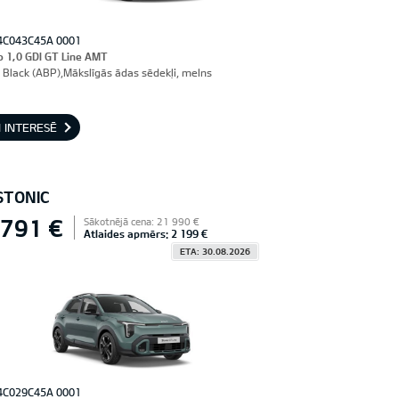
4C043C45A 0001
o 1,0 GDI GT Line AMT
 Black (ABP),Mākslīgās ādas sēdekļi, melns
 INTERESĒ
STONIC
 791 €
Sākotnējā cena: 21 990 €
Atlaides apmērs: 2 199 €
ETA: 30.08.2026
4C029C45A 0001