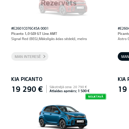
Rezervēts
#E2601C076C45A 0001
#E260
Picanto 1,0 GDI GT Line AMT
Picant
Signal Red (BEG),Mākslīgās ādas sēdekļi, melns
Astro 
MAN INTERESĒ
MAN
KIA PICANTO
KIA
19 290 €
19
Sākotnējā cena: 20 790 €
Atlaides apmērs: 1 500 €
NOLIKTAVĀ