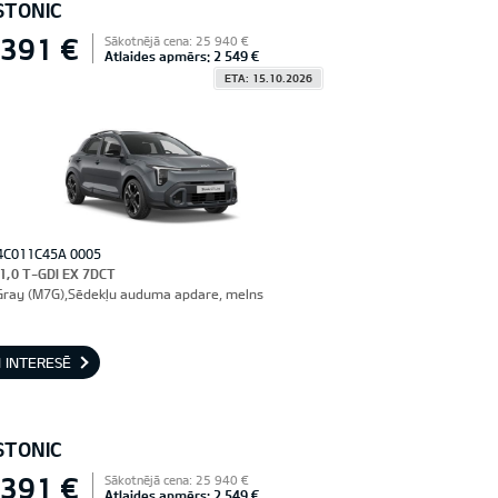
STONIC
 391 €
Sākotnējā cena: 25 940 €
Atlaides apmērs: 2 549 €
ETA: 15.10.2026
4C011C45A 0005
 1,0 T-GDI EX 7DCT
Gray (M7G),Sēdekļu auduma apdare, melns
 INTERESĒ
STONIC
 391 €
Sākotnējā cena: 25 940 €
Atlaides apmērs: 2 549 €