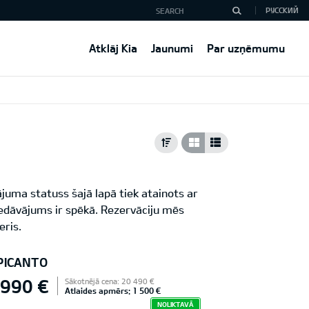
РУССКИЙ
Atklāj Kia
Jaunumi
Par uzņēmumu
juma statuss šajā lapā tiek atainots ar
iedāvājums ir spēkā. Rezervāciju mēs
eris.
 PICANTO
 990 €
Sākotnējā cena: 20 490 €
Atlaides apmērs: 1 500 €
NOLIKTAVĀ