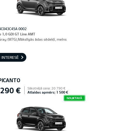
4C043C45A 0002
o 1,0 GDI GT Line AMT
Gray (M7G),Mākslīgās ādas sēdekļi, melns
 INTERESĒ
 PICANTO
 290 €
Sākotnējā cena: 20 790 €
Atlaides apmērs: 1 500 €
NOLIKTAVĀ