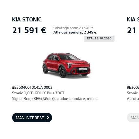
KIA STONIC
KIA 
21 591 €
21
Sākotnējā cena: 23 940 €
Atlaides apmērs: 2 349 €
ETA: 15.10.2026
#E2604C010C45A 0002
#E260
Stonic 1,0 T-GDI LX Plus 7DCT
Stonic
Signal Red, (BEG),Sēdekļu auduma apdare, melns
Aurora
MAN INTERESĒ
MAN