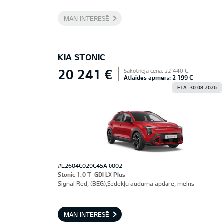
MAN INTERESĒ
KIA STONIC
20 241 €
Sākotnējā cena: 22 440 €
Atlaides apmērs: 2 199 €
ETA: 30.08.2026
#E2604C029C45A 0002
Stonic 1,0 T-GDI LX Plus
Signal Red, (BEG),Sēdekļu auduma apdare, melns
MAN INTERESĒ