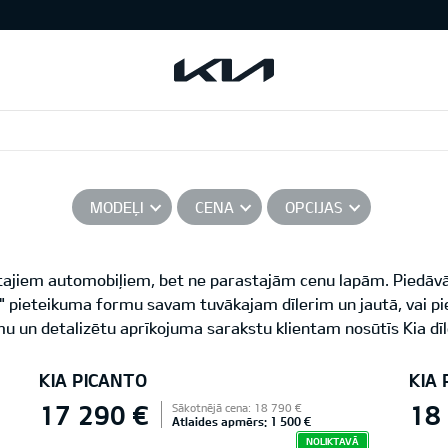
MODEĻI
CENA
OPCIJAS
ītajiem automobiļiem, bet ne parastajām cenu lapām. Piedāvā
ē!" pieteikuma formu savam tuvākajam dīlerim un jautā, vai p
u un detalizētu aprīkojuma sarakstu klientam nosūtīs Kia dīl
KIA PICANTO
KIA
17 290 €
18
Sākotnējā cena: 18 790 €
Atlaides apmērs: 1 500 €
NOLIKTAVĀ