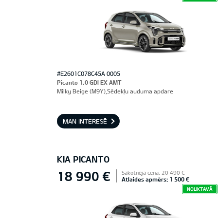
#E2601C078C45A 0005
Picanto 1,0 GDI EX AMT
Milky Beige (M9Y),Sēdekļu auduma apdare
MAN INTERESĒ
KIA PICANTO
18 990 €
Sākotnējā cena: 20 490 €
Atlaides apmērs: 1 500 €
NOLIKTAVĀ