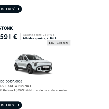
 INTERESĒ
STONIC
 591 €
Sākotnējā cena: 23 940 €
Atlaides apmērs: 2 349 €
ETA: 15.10.2026
4C010C45A 0005
 1,0 T-GDI LX Plus 7DCT
hite Pearl (SWP),Sēdekļu auduma apdare, melns
 INTERESĒ