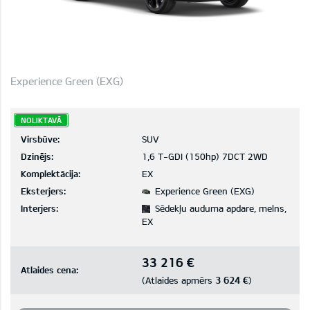
Experience Green (EXG)
NOLIKTAVĀ
Virsbūve:
SUV
Dzinējs:
1,6 T-GDI (150hp) 7DCT 2WD
Komplektācija:
EX
Eksterjers:
Experience Green (EXG)
Interjers:
Sēdekļu auduma apdare, melns,
EX
33 216 €
Atlaides cena:
3 624 €
(Atlaides apmērs
)