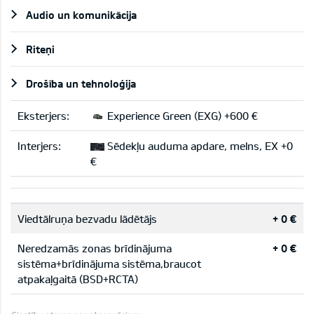
Audio un komunikācija
Riteņi
Drošība un tehnoloģija
Eksterjers:
Experience Green (EXG) +600 €
Interjers:
Sēdekļu auduma apdare, melns, EX +0
€
Viedtālruņa bezvadu lādētājs
+ 0 €
Neredzamās zonas brīdinājuma
+ 0 €
sistēma+brīdinājuma sistēma,braucot
atpakaļgaitā (BSD+RCTA)