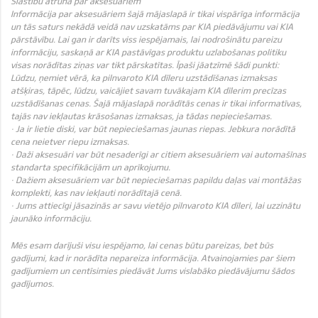
Siastību atruna par aksesuāriem
Informācija par aksesuāriem šajā mājaslapā ir tikai vispārīga informācija
un tās saturs nekādā veidā nav uzskatāms par KIA piedāvājumu vai KIA
pārstāvību. Lai gan ir darīts viss iespējamais, lai nodrošinātu pareizu
informāciju, saskaņā ar KIA pastāvīgas produktu uzlabošanas politiku
visas norādītas ziņas var tikt pārskatītas. Īpaši jāatzīmē šādi punkti:
Lūdzu, ņemiet vērā, ka pilnvaroto KIA dīleru uzstādīšanas izmaksas
atšķiras, tāpēc, lūdzu, vaicājiet savam tuvākajam KIA dīlerim precīzas
uzstādīšanas cenas. Šajā mājaslapā norādītās cenas ir tikai informatīvas,
tajās nav iekļautas krāsošanas izmaksas, ja tādas nepieciešamas.
· Ja ir lietie diski, var būt nepieciešamas jaunas riepas. Jebkura norādītā
cena neietver riepu izmaksas.
· Daži aksesuāri var būt nesaderīgi ar citiem aksesuāriem vai automašīnas
standarta specifikācijām un aprīkojumu.
· Dažiem aksesuāriem var būt nepieciešamas papildu daļas vai montāžas
komplekti, kas nav iekļauti norādītajā cenā.
· Jums attiecīgi jāsazinās ar savu vietējo pilnvaroto KIA dīleri, lai uzzinātu
jaunāko informāciju.
Mēs esam darījuši visu iespējamo, lai cenas būtu pareizas, bet būs
gadījumi, kad ir norādīta nepareiza informācija. Atvainojamies par šiem
gadījumiem un centīsimies piedāvāt Jums vislabāko piedāvājumu šādos
gadījumos.