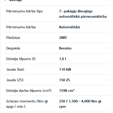
Pārnesumu kārba tips:
7- pakāpju divsajūgu
automātiskā pārnesumkārba
Pārnesumu kārba:
Automātiskā
Piedziņa:
2WD
Degviela:
Benzīns
Dzinēja tilpums (l):
1,6 l
Jauda (kw):
110 kW
Jauda (ZS):
150 ZS
Dzinēja darba tilpums (cm³):
1598 cm³
Griezes moments (Nm @
250 / 1,500 ~ 4,000 Nm @
apgr./ min.):
rpm