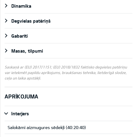
Dinamika
Degvielas patēriņš
Gabarīti
Masas, tilpumi
Saskaņā ar (EU) 2017/1151; (EU) 2018/1832 faktisko degvielas patēriņu
var ietekmēt papildu aprīkojums, braukšanas tehnika, lietderīgā slodze,
ceļa un laika apstākļi.
APRĪKOJUMA
Interjers
Salokāmi aizmugures sēdekļi (40:20:40)