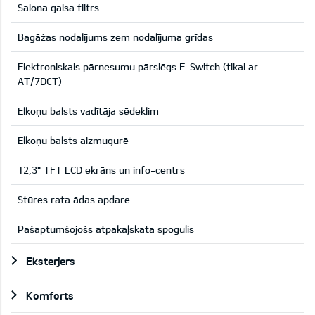
Salona gaisa filtrs
Bagāžas nodalījums zem nodalījuma grīdas
Elektroniskais pārnesumu pārslēgs E-Switch (tikai ar
AT/7DCT)
Elkoņu balsts vadītāja sēdeklim
Elkoņu balsts aizmugurē
12,3" TFT LCD ekrāns un info-centrs
Stūres rata ādas apdare
Pašaptumšojošs atpakaļskata spogulis
Eksterjers
Komforts