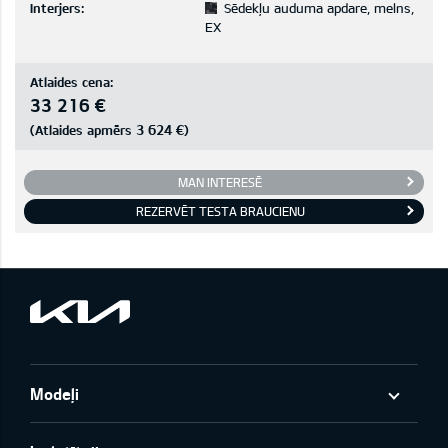
Interjers:
Sēdekļu auduma apdare, melns,
EX
Atlaides cena:
33 216 €
3 624 €
(Atlaides apmērs
)
MAN INTERESĒ
REZERVĒT TESTA BRAUCIENU
Modeļi