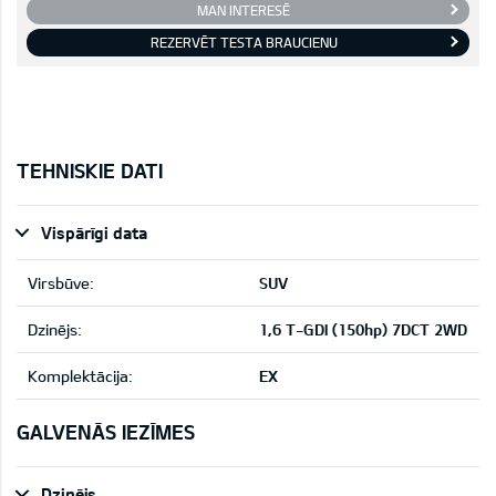
MAN INTERESĒ
REZERVĒT TESTA BRAUCIENU
TEHNISKIE DATI
Vispārīgi data
Virsbūve:
SUV
Dzinējs:
1,6 T-GDI (150hp) 7DCT 2WD
Komplektācija:
EX
GALVENĀS IEZĪMES
Dzinējs