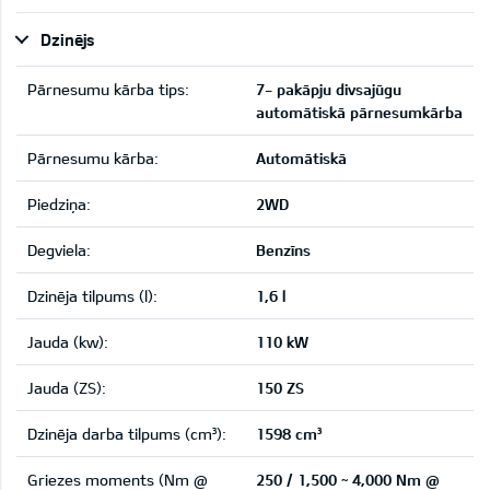
Dzinējs
Pārnesumu kārba tips:
7- pakāpju divsajūgu
automātiskā pārnesumkārba
Pārnesumu kārba:
Automātiskā
Piedziņa:
2WD
Degviela:
Benzīns
Dzinēja tilpums (l):
1,6 l
Jauda (kw):
110 kW
Jauda (ZS):
150 ZS
Dzinēja darba tilpums (cm³):
1598 cm³
Griezes moments (Nm @
250 / 1,500 ~ 4,000 Nm @