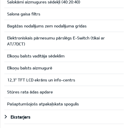
Salokāmi aizmugures sēdekļi (40:20:40)
Salona gaisa filtrs
Bagāžas nodalījums zem nodalījuma grīdas
Elektroniskais pārnesumu pārslēgs E-Switch (tikai ar
AT/7DCT)
Elkoņu balsts vadītāja sēdeklim
Elkoņu balsts aizmugurē
12,3" TFT LCD ekrāns un info-centrs
Stūres rata ādas apdare
Pašaptumšojošs atpakaļskata spogulis
Eksterjers