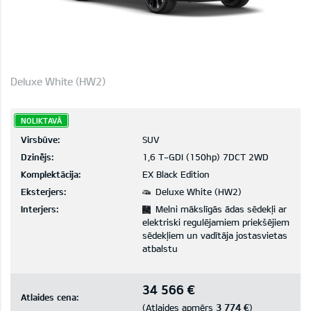
Deluxe White (HW2)
NOLIKTAVĀ
Virsbūve:
SUV
Dzinējs:
1,6 T-GDI (150hp) 7DCT 2WD
Komplektācija:
EX Black Edition
Eksterjers:
Deluxe White (HW2)
Interjers:
Melni mākslīgās ādas sēdekļi ar
elektriski regulējamiem priekšējiem
sēdekļiem un vadītāja jostasvietas
atbalstu
34 566 €
Atlaides cena:
3 774 €
(Atlaides apmērs
)