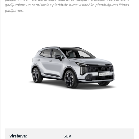
gadījumiem un centīsimies piedāvāt Jums vislabāko piedāvājumu šādos
gadījumos.
Virsbūve:
SUV