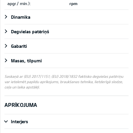
apgr./ min.):
rpm
Dinamika
Degvielas patēriņš
Gabarīti
Masas, tilpumi
Saskaņā ar (EU) 2017/1151; (EU) 2018/1832 faktisko degvielas patēriņu
var ietekmēt papildu aprīkojums, braukšanas tehnika, lietderīgā slodze,
ceļa un laika apstākļi.
APRĪKOJUMA
Interjers