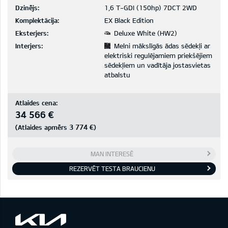
Dzinējs:
1,6 T-GDI (150hp) 7DCT 2WD
Komplektācija:
EX Black Edition
Eksterjers:
Deluxe White (HW2)
Interjers:
Melni mākslīgās ādas sēdekļi ar
elektriski regulējamiem priekšējiem
sēdekļiem un vadītāja jostasvietas
atbalstu
Atlaides cena:
34 566 €
3 774 €
(Atlaides apmērs
)
MAN INTERESĒ
REZERVĒT TESTA BRAUCIENU