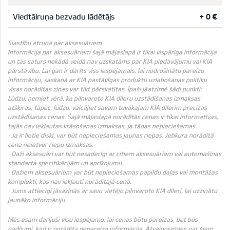
Viedtālruņa bezvadu lādētājs
+ 0 €
Siastību atruna par aksesuāriem
Informācija par aksesuāriem šajā mājaslapā ir tikai vispārīga informācija
un tās saturs nekādā veidā nav uzskatāms par KIA piedāvājumu vai KIA
pārstāvību. Lai gan ir darīts viss iespējamais, lai nodrošinātu pareizu
informāciju, saskaņā ar KIA pastāvīgas produktu uzlabošanas politiku
visas norādītas ziņas var tikt pārskatītas. Īpaši jāatzīmē šādi punkti:
Lūdzu, ņemiet vērā, ka pilnvaroto KIA dīleru uzstādīšanas izmaksas
atšķiras, tāpēc, lūdzu, vaicājiet savam tuvākajam KIA dīlerim precīzas
uzstādīšanas cenas. Šajā mājaslapā norādītās cenas ir tikai informatīvas,
tajās nav iekļautas krāsošanas izmaksas, ja tādas nepieciešamas.
· Ja ir lietie diski, var būt nepieciešamas jaunas riepas. Jebkura norādītā
cena neietver riepu izmaksas.
· Daži aksesuāri var būt nesaderīgi ar citiem aksesuāriem vai automašīnas
standarta specifikācijām un aprīkojumu.
· Dažiem aksesuāriem var būt nepieciešamas papildu daļas vai montāžas
komplekti, kas nav iekļauti norādītajā cenā.
· Jums attiecīgi jāsazinās ar savu vietējo pilnvaroto KIA dīleri, lai uzzinātu
jaunāko informāciju.
Mēs esam darījuši visu iespējamo, lai cenas būtu pareizas, bet būs
gadījumi, kad ir norādīta nepareiza informācija. Atvainojamies par šiem