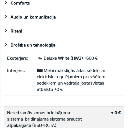
Komforts
Audio un komunikācija
Riteņi
Drošība un tehnoloģija
Eksterjers:
Deluxe White (HW2) +600 €
Interjers:
Melni mākslīgās ādas sēdekļi ar
elektriski regulējamiem priekšējiem
sēdekļiem un vadītāja jostasvietas
atbalstu +0 €
Neredzamās zonas brīdinājuma
+ 0 €
sistēma+brīdinājuma sistēma,braucot
atpakaļgaitā (BSD+RCTA)