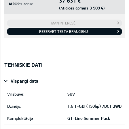
37 631 €
Atlaides cena:
3 909 €
(Atlaides apmērs
)
MAN INTERESĒ
REZERVĒT TESTA BRAUCIENU
TEHNISKIE DATI
Vispārīgi data
Virsbūve:
SUV
Dzinējs:
1,6 T-GDI (150hp) 7DCT 2WD
Komplektācija:
GT-Line Summer Pack