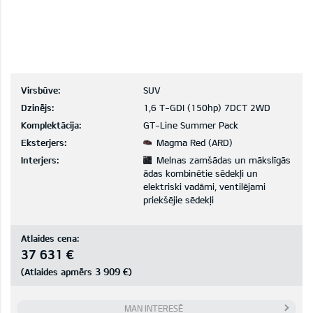
Virsbūve:
SUV
Dzinējs:
1,6 T-GDI (150hp) 7DCT 2WD
Komplektācija:
GT-Line Summer Pack
Eksterjers:
Magma Red (ARD)
Interjers:
Melnas zamšādas un mākslīgās
ādas kombinētie sēdekļi un
elektriski vadāmi, ventilējami
priekšējie sēdekļi
Atlaides cena:
37 631 €
3 909 €
(Atlaides apmērs
)
MAN INTERESĒ