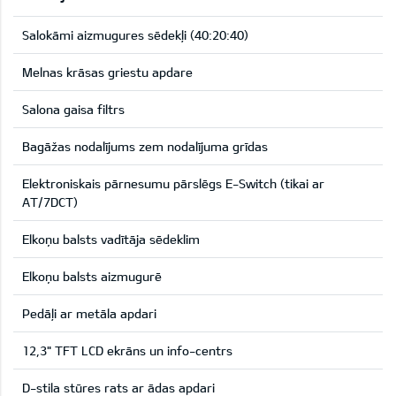
Salokāmi aizmugures sēdekļi (40:20:40)
Melnas krāsas griestu apdare
Salona gaisa filtrs
Bagāžas nodalījums zem nodalījuma grīdas
Elektroniskais pārnesumu pārslēgs E-Switch (tikai ar
AT/7DCT)
Elkoņu balsts vadītāja sēdeklim
Elkoņu balsts aizmugurē
Pedāļi ar metāla apdari
12,3" TFT LCD ekrāns un info-centrs
D-stila stūres rats ar ādas apdari