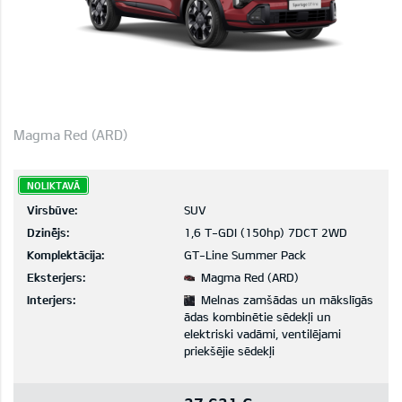
Magma Red (ARD)
NOLIKTAVĀ
Virsbūve:
SUV
Dzinējs:
1,6 T-GDI (150hp) 7DCT 2WD
Komplektācija:
GT-Line Summer Pack
Eksterjers:
Magma Red (ARD)
Interjers:
Melnas zamšādas un mākslīgās
ādas kombinētie sēdekļi un
elektriski vadāmi, ventilējami
priekšējie sēdekļi