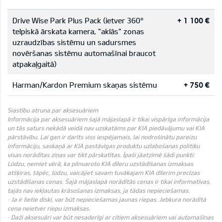
Drive Wise Park Plus Pack (ietver 360°
+ 1 100 €
telpiskā ārskata kamera, "aklās" zonas
uzraudzības sistēmu un sadursmes
novēršanas sistēmu automašīnai braucot
atpakaļgaitā)
Harman/Kardon Premium skaņas sistēmu
+ 750 €
Siastību atruna par aksesuāriem
Informācija par aksesuāriem šajā mājaslapā ir tikai vispārīga informācija
un tās saturs nekādā veidā nav uzskatāms par KIA piedāvājumu vai KIA
pārstāvību. Lai gan ir darīts viss iespējamais, lai nodrošinātu pareizu
informāciju, saskaņā ar KIA pastāvīgas produktu uzlabošanas politiku
visas norādītas ziņas var tikt pārskatītas. Īpaši jāatzīmē šādi punkti:
Lūdzu, ņemiet vērā, ka pilnvaroto KIA dīleru uzstādīšanas izmaksas
atšķiras, tāpēc, lūdzu, vaicājiet savam tuvākajam KIA dīlerim precīzas
uzstādīšanas cenas. Šajā mājaslapā norādītās cenas ir tikai informatīvas,
tajās nav iekļautas krāsošanas izmaksas, ja tādas nepieciešamas.
· Ja ir lietie diski, var būt nepieciešamas jaunas riepas. Jebkura norādītā
cena neietver riepu izmaksas.
· Daži aksesuāri var būt nesaderīgi ar citiem aksesuāriem vai automašīnas