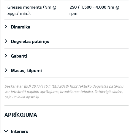
Griezes moments (Nm @
250 / 1,500 ~ 4,000 Nm @
apgr./ min.):
rpm
Dinamika
Degvielas patēriņš
Gabarīti
Masas, tilpumi
Saskaņā ar (EU) 2017/1151; (EU) 2018/1832 faktisko degvielas patēriņu
var ietekmēt papildu aprīkojums, braukšanas tehnika, lietderīgā slodze,
ceļa un laika apstākļi.
APRĪKOJUMA
Interjers