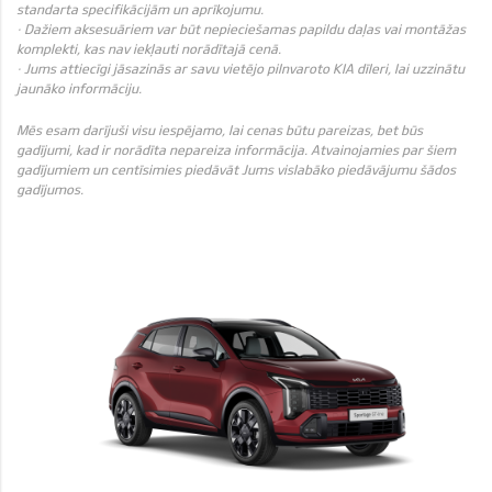
standarta specifikācijām un aprīkojumu.
· Dažiem aksesuāriem var būt nepieciešamas papildu daļas vai montāžas
komplekti, kas nav iekļauti norādītajā cenā.
· Jums attiecīgi jāsazinās ar savu vietējo pilnvaroto KIA dīleri, lai uzzinātu
jaunāko informāciju.
Mēs esam darījuši visu iespējamo, lai cenas būtu pareizas, bet būs
gadījumi, kad ir norādīta nepareiza informācija. Atvainojamies par šiem
gadījumiem un centīsimies piedāvāt Jums vislabāko piedāvājumu šādos
gadījumos.