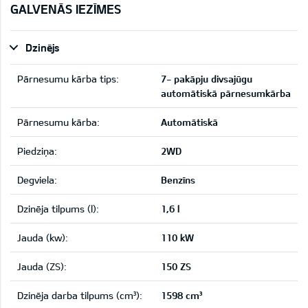
GALVENĀS IEZĪMES
Dzinējs
Pārnesumu kārba tips:
7- pakāpju divsajūgu
automātiskā pārnesumkārba
Pārnesumu kārba:
Automātiskā
Piedziņa:
2WD
Degviela:
Benzīns
Dzinēja tilpums (l):
1,6 l
Jauda (kw):
110 kW
Jauda (ZS):
150 ZS
Dzinēja darba tilpums (cm³):
1598 cm³