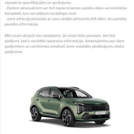
standarta specifikācijām un aprīkojumu.
· Dažiem aksesuāriem var būt nepieciešamas papildu daļas vai montāžas
komplekti, kas nav iekļauti norādītajā cenā.
· Jums attiecīgi jāsazinās ar savu vietējo pilnvaroto KIA dīleri, lai uzzinātu
jaunāko informāciju.
Mēs esam darījuši visu iespējamo, lai cenas būtu pareizas, bet būs
gadījumi, kad ir norādīta nepareiza informācija. Atvainojamies par šiem
gadījumiem un centīsimies piedāvāt Jums vislabāko piedāvājumu šādos
gadījumos.