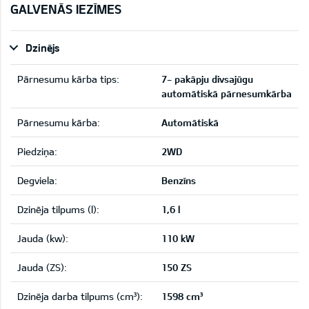
GALVENĀS IEZĪMES
Dzinējs
Pārnesumu kārba tips:
7- pakāpju divsajūgu
automātiskā pārnesumkārba
Pārnesumu kārba:
Automātiskā
Piedziņa:
2WD
Degviela:
Benzīns
Dzinēja tilpums (l):
1,6 l
Jauda (kw):
110 kW
Jauda (ZS):
150 ZS
Dzinēja darba tilpums (cm³):
1598 cm³