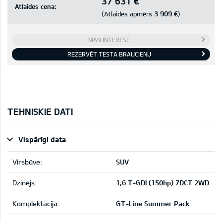
37 631 €
Atlaides cena:
3 909 €
(Atlaides apmērs
)
MAN INTERESĒ
REZERVĒT TESTA BRAUCIENU
TEHNISKIE DATI
Vispārīgi data
Virsbūve:
SUV
Dzinējs:
1,6 T-GDI (150hp) 7DCT 2WD
Komplektācija:
GT-Line Summer Pack