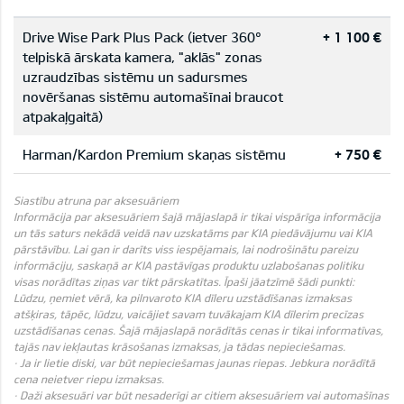
Drive Wise Park Plus Pack (ietver 360°
+ 1 100 €
telpiskā ārskata kamera, "aklās" zonas
uzraudzības sistēmu un sadursmes
novēršanas sistēmu automašīnai braucot
atpakaļgaitā)
Harman/Kardon Premium skaņas sistēmu
+ 750 €
Siastību atruna par aksesuāriem
Informācija par aksesuāriem šajā mājaslapā ir tikai vispārīga informācija
un tās saturs nekādā veidā nav uzskatāms par KIA piedāvājumu vai KIA
pārstāvību. Lai gan ir darīts viss iespējamais, lai nodrošinātu pareizu
informāciju, saskaņā ar KIA pastāvīgas produktu uzlabošanas politiku
visas norādītas ziņas var tikt pārskatītas. Īpaši jāatzīmē šādi punkti:
Lūdzu, ņemiet vērā, ka pilnvaroto KIA dīleru uzstādīšanas izmaksas
atšķiras, tāpēc, lūdzu, vaicājiet savam tuvākajam KIA dīlerim precīzas
uzstādīšanas cenas. Šajā mājaslapā norādītās cenas ir tikai informatīvas,
tajās nav iekļautas krāsošanas izmaksas, ja tādas nepieciešamas.
· Ja ir lietie diski, var būt nepieciešamas jaunas riepas. Jebkura norādītā
cena neietver riepu izmaksas.
· Daži aksesuāri var būt nesaderīgi ar citiem aksesuāriem vai automašīnas