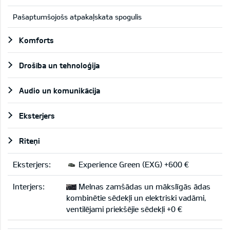
Pašaptumšojošs atpakaļskata spogulis
Komforts
Drošība un tehnoloģija
Audio un komunikācija
Eksterjers
Riteņi
Eksterjers:
Experience Green (EXG) +600 €
Interjers:
Melnas zamšādas un mākslīgās ādas
kombinētie sēdekļi un elektriski vadāmi,
ventilējami priekšējie sēdekļi +0 €