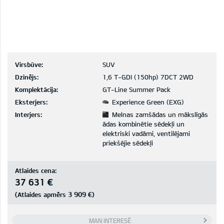
Virsbūve:
SUV
Dzinējs:
1,6 T-GDI (150hp) 7DCT 2WD
Komplektācija:
GT-Line Summer Pack
Eksterjers:
Experience Green (EXG)
Interjers:
Melnas zamšādas un mākslīgās
ādas kombinētie sēdekļi un
elektriski vadāmi, ventilējami
priekšējie sēdekļi
Atlaides cena:
37 631 €
3 909 €
(Atlaides apmērs
)
MAN INTERESĒ