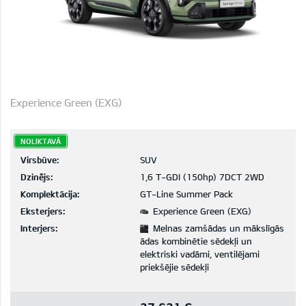
Experience Green (EXG)
NOLIKTAVĀ
Virsbūve:
SUV
Dzinējs:
1,6 T-GDI (150hp) 7DCT 2WD
Komplektācija:
GT-Line Summer Pack
Eksterjers:
Experience Green (EXG)
Interjers:
Melnas zamšādas un mākslīgās
ādas kombinētie sēdekļi un
elektriski vadāmi, ventilējami
priekšējie sēdekļi