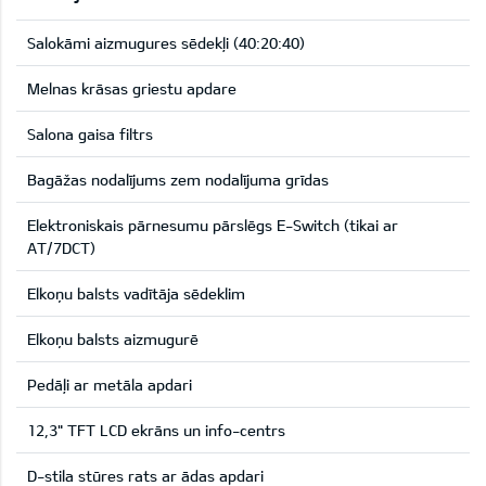
Salokāmi aizmugures sēdekļi (40:20:40)
Melnas krāsas griestu apdare
Salona gaisa filtrs
Bagāžas nodalījums zem nodalījuma grīdas
Elektroniskais pārnesumu pārslēgs E-Switch (tikai ar
AT/7DCT)
Elkoņu balsts vadītāja sēdeklim
Elkoņu balsts aizmugurē
Pedāļi ar metāla apdari
12,3" TFT LCD ekrāns un info-centrs
D-stila stūres rats ar ādas apdari