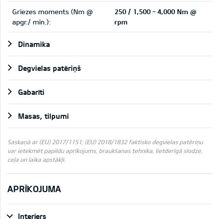
Griezes moments (Nm @
250 / 1,500 ~ 4,000 Nm @
apgr./ min.):
rpm
Dinamika
Degvielas patēriņš
Gabarīti
Masas, tilpumi
Saskaņā ar (EU) 2017/1151; (EU) 2018/1832 faktisko degvielas patēriņu
var ietekmēt papildu aprīkojums, braukšanas tehnika, lietderīgā slodze,
ceļa un laika apstākļi.
APRĪKOJUMA
Interjers