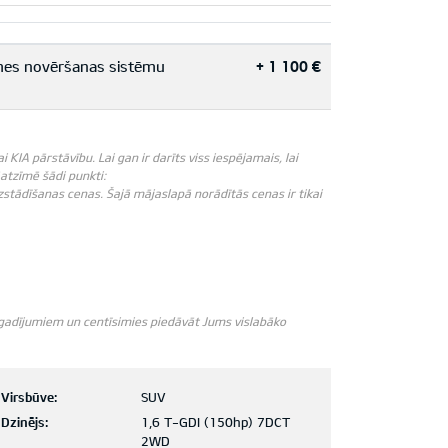
smes novēršanas sistēmu
+ 1 100 €
IA pārstāvību. Lai gan ir darīts viss iespējamais, lai
āatzīmē šādi punkti:
zstādīšanas cenas. Šajā mājaslapā norādītās cenas ir tikai
m gadījumiem un centīsimies piedāvāt Jums vislabāko
Virsbūve:
SUV
Dzinējs:
1,6 T-GDI (150hp) 7DCT
2WD