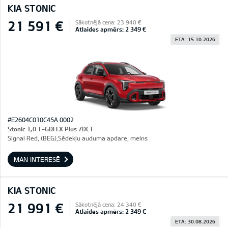
KIA STONIC
21 591 €
Sākotnējā cena: 23 940 €
Atlaides apmērs: 2 349 €
ETA: 15.10.2026
#E2604C010C45A 0002
Stonic 1,0 T-GDI LX Plus 7DCT
Signal Red, (BEG),Sēdekļu auduma apdare, melns
MAN INTERESĒ
KIA STONIC
21 991 €
Sākotnējā cena: 24 340 €
Atlaides apmērs: 2 349 €
ETA: 30.08.2026