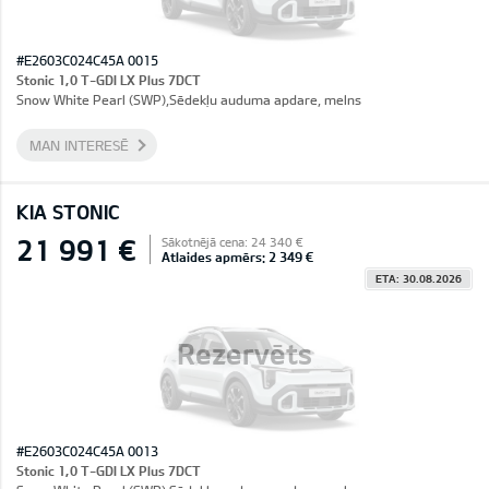
#E2603C024C45A 0015
Stonic 1,0 T-GDI LX Plus 7DCT
Snow White Pearl (SWP),Sēdekļu auduma apdare, melns
MAN INTERESĒ
KIA STONIC
21 991 €
Sākotnējā cena: 24 340 €
Atlaides apmērs: 2 349 €
ETA: 30.08.2026
Rezervēts
#E2603C024C45A 0013
Stonic 1,0 T-GDI LX Plus 7DCT