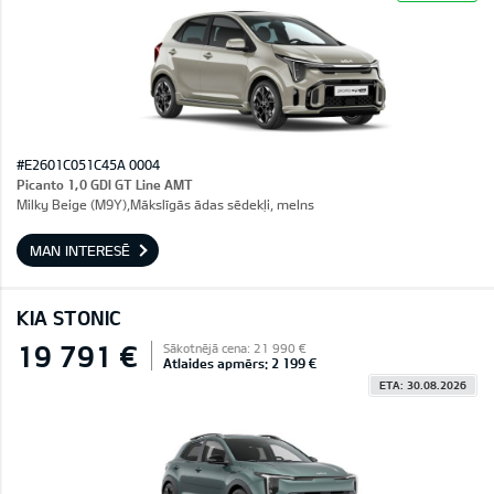
#E2601C051C45A 0004
Picanto 1,0 GDI GT Line AMT
Milky Beige (M9Y),Mākslīgās ādas sēdekļi, melns
MAN INTERESĒ
KIA STONIC
19 791 €
Sākotnējā cena: 21 990 €
Atlaides apmērs: 2 199 €
ETA: 30.08.2026