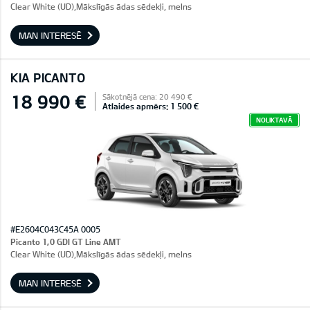
Clear White (UD),Mākslīgās ādas sēdekļi, melns
MAN INTERESĒ
KIA PICANTO
18 990 €
Sākotnējā cena: 20 490 €
Atlaides apmērs: 1 500 €
NOLIKTAVĀ
#E2604C043C45A 0005
Picanto 1,0 GDI GT Line AMT
Clear White (UD),Mākslīgās ādas sēdekļi, melns
MAN INTERESĒ