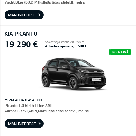
Yacht Blue (DU3),Mākslīgās ādas sēdekļi, melns
MAN INTERESĒ
KIA PICANTO
19 290 €
Sākotnējā cena: 20 790 €
Atlaides apmērs: 1 500 €
NOLIKTAVĀ
#E2604C043C45A 0001
Picanto 1,0 GDI GT Line AMT
Aurora Black (ABP),Mākslīgās ādas sēdekļi, melns
MAN INTERESĒ