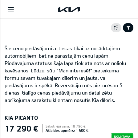
Šie cenu piedāvājumi attiecas tikai uz norādītajiem
automobiļiem, bet ne parastajām cenu lapām.
Piedāvājuma statuss šajā lapā tiek atainots ar nelielu
kavēšanos. Lūdzu, sūti "Man interesē!" pieteikuma
formu savam tuvākajam dīlerim un jautā, vai
piedāvājums ir spēkā. Rezervāciju mēs pieturēsim 5
dienas. Galīgo cenas piedāvājumu un detalizētu
aprīkojuma sarakstu klientam nosūtīs Kia dīleris.
KIA PICANTO
17 290 €
Sākotnējā cena: 18 790 €
Atlaides apmērs: 1 500 €
NOLIKTAVĀ