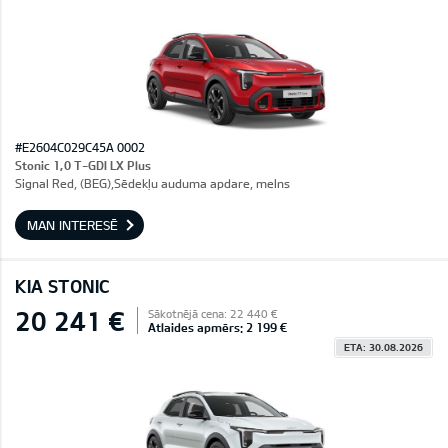
#E2604C029C45A 0002
Stonic 1,0 T-GDI LX Plus
Signal Red, (BEG),Sēdekļu auduma apdare, melns
MAN INTERESĒ
KIA STONIC
20 241 €
Sākotnējā cena: 22 440 €
Atlaides apmērs: 2 199 €
ETA: 30.08.2026