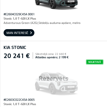
#E2604C029C45A 0001
Stonic 1,0 T-GDI LX Plus
Adventurous Green (A2G),Sēdekļu auduma apdare, melns
MAN INTERESĒ
KIA STONIC
20 241 €
Sākotnējā cena: 22 440 €
Atlaides apmērs: 2 199 €
NOLIKTAVĀ
Rezervēts
#E2603C022C45A 0005
Stonic 1,0 T-GDI LX Plus