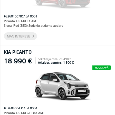
#E2601C078C45A 0001
Picanto 1,0 GDI EX AMT
Signal Red (BEG),Sēdekļu auduma apdare
MAN INTERESĒ
KIA PICANTO
18 990 €
Sākotnējā cena: 20 490 €
Atlaides apmērs: 1 500 €
NOLIKTAVĀ
#E2604C043C45A 0004
Picanto 1,0 GDI GT Line AMT