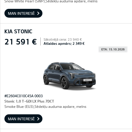
Snow White Pearl (SWP),Sēdekļu auduma apdare, melns
MAN INTERESĒ
KIA STONIC
21 591 €
Sākotnējā cena: 23 940 €
Atlaides apmērs: 2 349 €
ETA: 15.10.2026
#E2604C010C45A 0003
Stonic 1,0 T-GDI LX Plus 7DCT
Smoke Blue (EU3),Sēdekļu auduma apdare, melns
MAN INTERESĒ