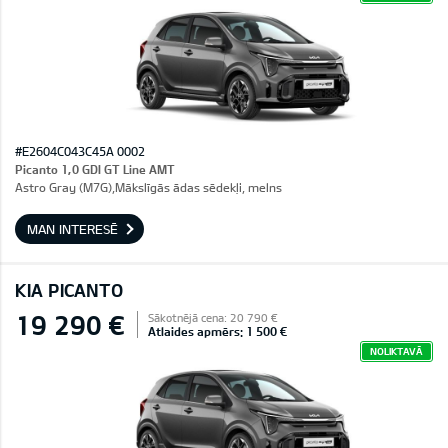
#E2604C043C45A 0002
Picanto 1,0 GDI GT Line AMT
Astro Gray (M7G),Mākslīgās ādas sēdekļi, melns
MAN INTERESĒ
KIA PICANTO
19 290 €
Sākotnējā cena: 20 790 €
Atlaides apmērs: 1 500 €
NOLIKTAVĀ