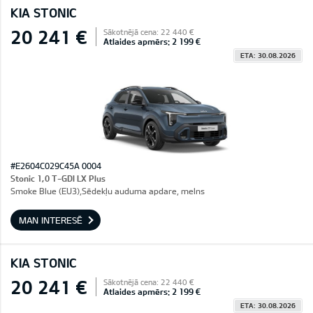
KIA STONIC
20 241 €
Sākotnējā cena: 22 440 €
Atlaides apmērs: 2 199 €
ETA: 30.08.2026
#E2604C029C45A 0004
Stonic 1,0 T-GDI LX Plus
Smoke Blue (EU3),Sēdekļu auduma apdare, melns
MAN INTERESĒ
KIA STONIC
20 241 €
Sākotnējā cena: 22 440 €
Atlaides apmērs: 2 199 €
ETA: 30.08.2026