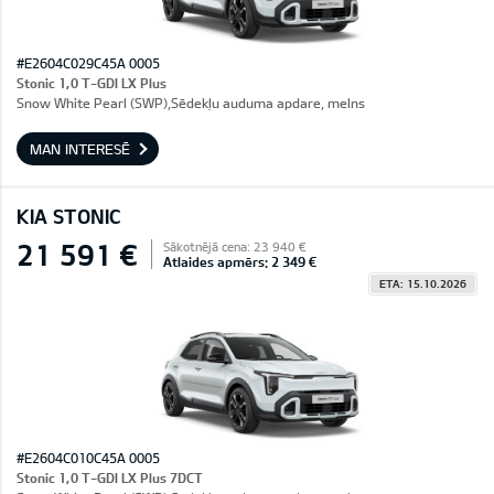
#E2604C029C45A 0005
Stonic 1,0 T-GDI LX Plus
Snow White Pearl (SWP),Sēdekļu auduma apdare, melns
MAN INTERESĒ
KIA STONIC
21 591 €
Sākotnējā cena: 23 940 €
Atlaides apmērs: 2 349 €
ETA: 15.10.2026
#E2604C010C45A 0005
Stonic 1,0 T-GDI LX Plus 7DCT