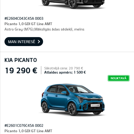
#E2604C043C45A 0003
Picanto 1,0 GDI GT Line AMT
Astro Gray (M7G),Mākslīgās ādas sēdekļi, melns
MAN INTERESĒ
KIA PICANTO
19 290 €
Sākotnējā cena: 20 790 €
Atlaides apmērs: 1 500 €
NOLIKTAVĀ
#E2601C076C45A 0002
Picanto 1,0 GDI GT Line AMT