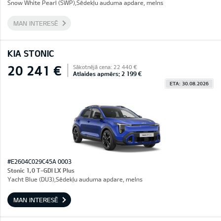
Snow White Pearl (SWP),Sēdekļu auduma apdare, melns
MAN INTERESĒ
KIA STONIC
20 241 €
Sākotnējā cena: 22 440 €
Atlaides apmērs: 2 199 €
ETA: 30.08.2026
#E2604C029C45A 0003
Stonic 1,0 T-GDI LX Plus
Yacht Blue (DU3),Sēdekļu auduma apdare, melns
MAN INTERESĒ