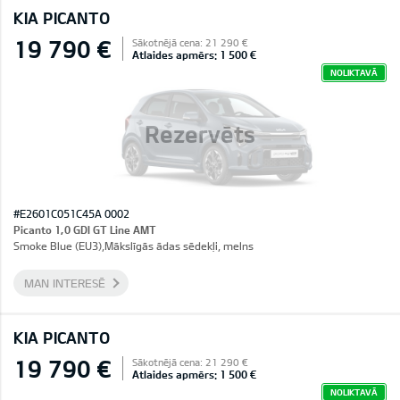
KIA PICANTO
19 790 €
Sākotnējā cena: 21 290 €
Atlaides apmērs: 1 500 €
NOLIKTAVĀ
Rezervēts
#E2601C051C45A 0002
Picanto 1,0 GDI GT Line AMT
Smoke Blue (EU3),Mākslīgās ādas sēdekļi, melns
MAN INTERESĒ
KIA PICANTO
19 790 €
Sākotnējā cena: 21 290 €
Atlaides apmērs: 1 500 €
NOLIKTAVĀ