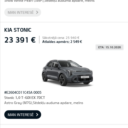
Snow White Pearl (SWP),Sēdekļu auduma apdare, melns
MAN INTERESĒ
KIA STONIC
23 391 €
Sākotnējā cena: 25 940 €
Atlaides apmērs: 2 549 €
ETA: 15.10.2026
#E2604C011C45A 0005
Stonic 1,0 T-GDI EX 7DCT
Astro Gray (M7G),Sēdekļu auduma apdare, melns
MAN INTERESĒ