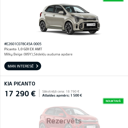
#E2601C078C45A 0005
Picanto 1,0 GDI EX AMT
Milky Beige (M9Y),Sēdekļu auduma apdare
MAN INTERESĒ
KIA PICANTO
17 290 €
Sākotnējā cena: 18 790 €
Atlaides apmērs: 1 500 €
NOLIKTAVĀ
Rezervēts