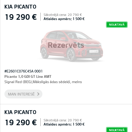
KIA PICANTO
19 290 €
Sākotnējā cena: 20 790 €
Atlaides apmērs: 1 500 €
NOLIKTAVĀ
Rezervēts
#E2601C076C45A 0001
Picanto 1,0 GDI GT Line AMT
Signal Red (BEG),Mākslīgās ādas sēdekļi, melns
MAN INTERESĒ
KIA PICANTO
19 290 €
Sākotnējā cena: 20 790 €
Atlaides apmērs: 1 500 €
NOLIKTAVĀ