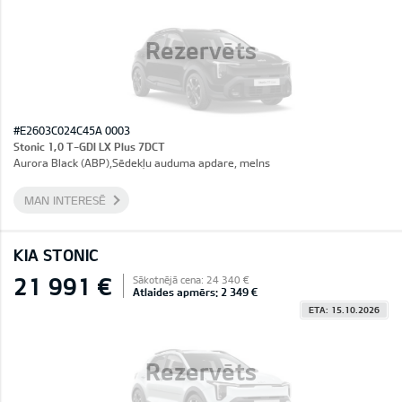
Rezervēts
#E2603C024C45A 0003
Stonic 1,0 T-GDI LX Plus 7DCT
Aurora Black (ABP),Sēdekļu auduma apdare, melns
MAN INTERESĒ
KIA STONIC
21 991 €
Sākotnējā cena: 24 340 €
Atlaides apmērs: 2 349 €
ETA: 15.10.2026
Rezervēts