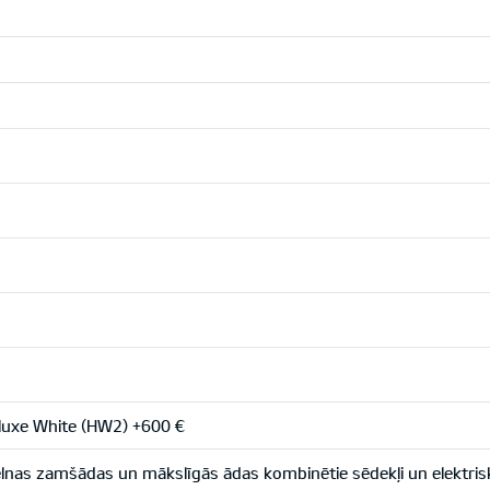
uxe White (HW2) +600 €
nas zamšādas un mākslīgās ādas kombinētie sēdekļi un elektriski 