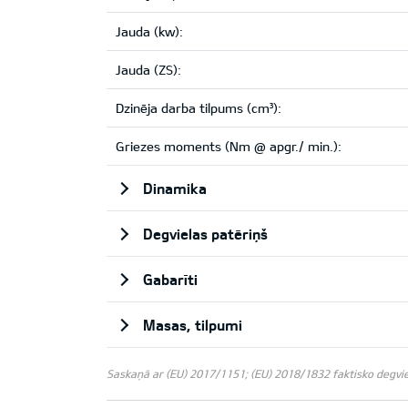
Jauda (kw):
Jauda (ZS):
Dzinēja darba tilpums (cm³):
Griezes moments (Nm @ apgr./ min.):
Dinamika
Degvielas patēriņš
Gabarīti
Masas, tilpumi
Saskaņā ar (EU) 2017/1151; (EU) 2018/1832 faktisko degviela