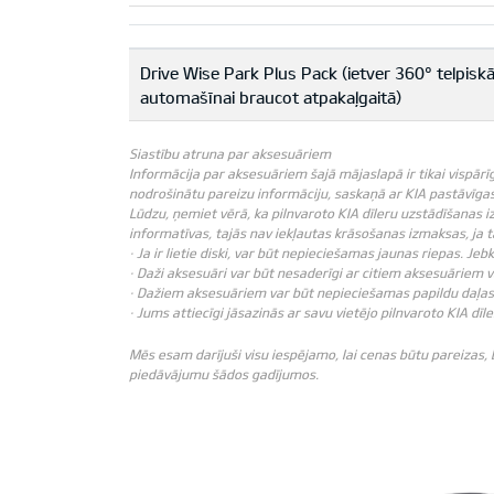
Drive Wise Park Plus Pack (ietver 360° telpi
automašīnai braucot atpakaļgaitā)
Siastību atruna par aksesuāriem
Informācija par aksesuāriem šajā mājaslapā ir tikai vispārī
nodrošinātu pareizu informāciju, saskaņā ar KIA pastāvīgas 
Lūdzu, ņemiet vērā, ka pilnvaroto KIA dīleru uzstādīšanas i
informatīvas, tajās nav iekļautas krāsošanas izmaksas, ja
· Ja ir lietie diski, var būt nepieciešamas jaunas riepas. J
· Daži aksesuāri var būt nesaderīgi ar citiem aksesuāriem 
· Dažiem aksesuāriem var būt nepieciešamas papildu daļas 
· Jums attiecīgi jāsazinās ar savu vietējo pilnvaroto KIA dīle
Mēs esam darījuši visu iespējamo, lai cenas būtu pareizas,
piedāvājumu šādos gadījumos.