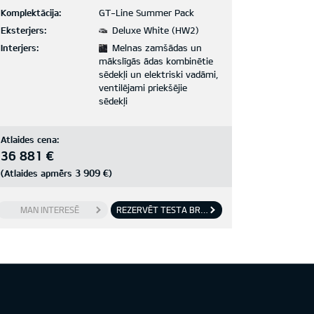
Komplektācija:
GT-Line Summer Pack
Eksterjers:
Deluxe White (HW2)
Interjers:
Melnas zamšādas un
mākslīgās ādas kombinētie
sēdekļi un elektriski vadāmi,
ventilējami priekšējie
sēdekļi
Atlaides cena:
36 881 €
3 909 €
(Atlaides apmērs
)
MAN INTERESĒ
REZERVĒT TESTA BRAUCIENU