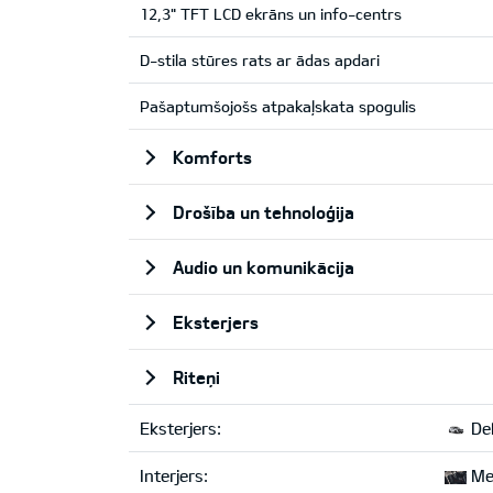
12,3" TFT LCD ekrāns un info-centrs
D-stila stūres rats ar ādas apdari
Pašaptumšojošs atpakaļskata spogulis
Komforts
Drošība un tehnoloģija
Audio un komunikācija
Eksterjers
Riteņi
Eksterjers:
Del
Interjers:
Mel