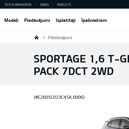
TESTA BRAUCIENS
ZIŅAS
BUKLETS
Modeļi
Piedāvājumi
Izplatītāji
Īpašniekiem
Piedāvājumi
KIA AUTO AS
SPORTAGE 1,6 T-G
PACK 7DCT 2WD
(#E2605C023C45A 0006)