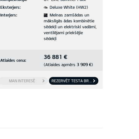
Eksterjers:
Deluxe White (HW2)
Interjers:
Melnas zamšādas un
mākslīgās ādas kombinētie
sēdekļi un elektriski vadāmi,
ventilējami priekšējie
sēdekļi
36 881 €
Atlaides cena:
3 909 €
(Atlaides apmērs
)
MAN INTERESĒ
REZERVĒT TESTA BRAUCIENU