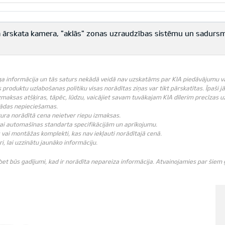
skā ārskata kamera, "aklās" zonas uzraudzības sistēmu un sadur
ga informācija un tās saturs nekādā veidā nav uzskatāms par KIA piedāvājumu vai K
produktu uzlabošanas politiku visas norādītas ziņas var tikt pārskatītas. Īpaši j
zmaksas atšķiras, tāpēc, lūdzu, vaicājiet savam tuvākajam KIA dīlerim precīzas u
 tādas nepieciešamas.
ebkura norādītā cena neietver riepu izmaksas.
vai automašīnas standarta specifikācijām un aprīkojumu.
vai montāžas komplekti, kas nav iekļauti norādītajā cenā.
ri, lai uzzinātu jaunāko informāciju.
 bet būs gadījumi, kad ir norādīta nepareiza informācija. Atvainojamies par šie