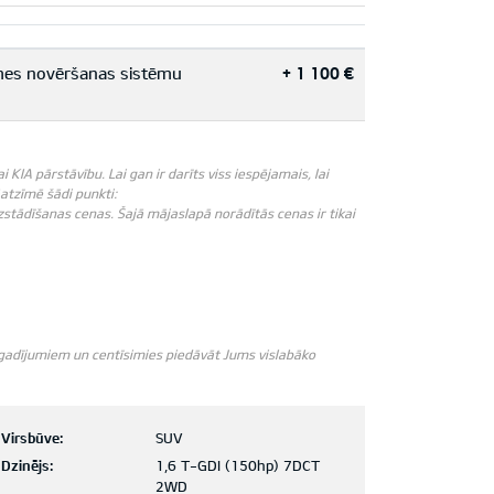
smes novēršanas sistēmu
+ 1 100 €
IA pārstāvību. Lai gan ir darīts viss iespējamais, lai
āatzīmē šādi punkti:
zstādīšanas cenas. Šajā mājaslapā norādītās cenas ir tikai
m gadījumiem un centīsimies piedāvāt Jums vislabāko
Virsbūve:
SUV
Dzinējs:
1,6 T-GDI (150hp) 7DCT
2WD