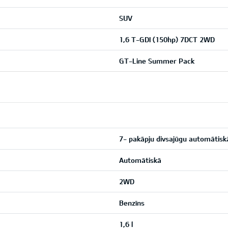
SUV
1,6 T-GDI (150hp) 7DCT 2WD
GT-Line Summer Pack
7- pakāpju divsajūgu automātis
Automātiskā
2WD
Benzīns
1,6 l