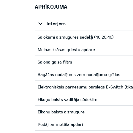
APRĪKOJUMA
Interjers
Salokāmi aizmugures sēdekļi (40:20:40)
Melnas krāsas griestu apdare
Salona gaisa filtrs
Bagāžas nodalījums zem nodalījuma grīdas
Elektroniskais pārnesumu pārslēgs E-Switch (tik
Elkoņu balsts vadītāja sēdeklim
Elkoņu balsts aizmugurē
Pedāļi ar metāla apdari