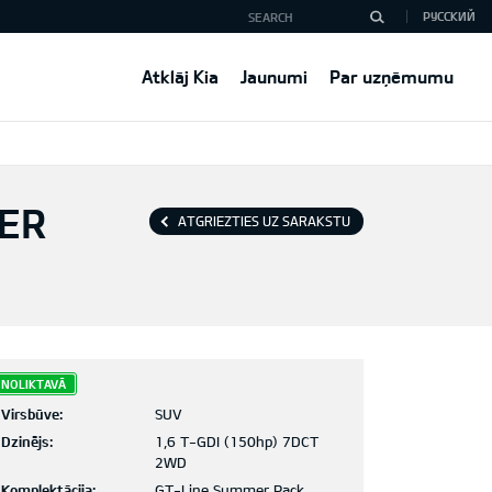
РУССКИЙ
Atklāj Kia
Jaunumi
Par uzņēmumu
MER
ATGRIEZTIES UZ SARAKSTU
NOLIKTAVĀ
Virsbūve:
SUV
Dzinējs:
1,6 T-GDI (150hp) 7DCT
2WD
Komplektācija:
GT-Line Summer Pack