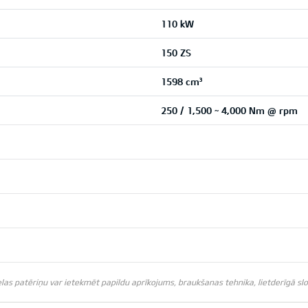
110 kW
150 ZS
1598 cm³
250 / 1,500 ~ 4,000 Nm @ rpm
s patēriņu var ietekmēt papildu aprīkojums, braukšanas tehnika, lietderīgā slodz