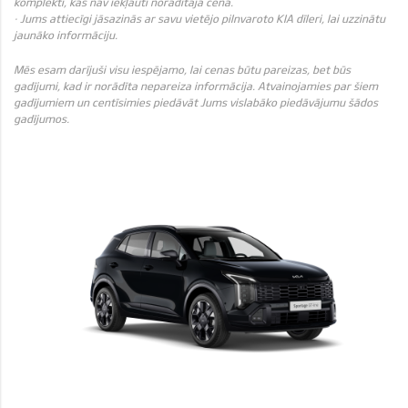
komplekti, kas nav iekļauti norādītajā cenā.
· Jums attiecīgi jāsazinās ar savu vietējo pilnvaroto KIA dīleri, lai uzzinātu
jaunāko informāciju.
Mēs esam darījuši visu iespējamo, lai cenas būtu pareizas, bet būs
gadījumi, kad ir norādīta nepareiza informācija. Atvainojamies par šiem
gadījumiem un centīsimies piedāvāt Jums vislabāko piedāvājumu šādos
gadījumos.