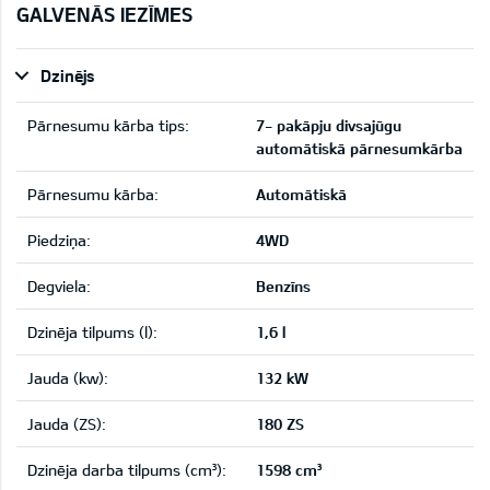
GALVENĀS IEZĪMES
Dzinējs
Pārnesumu kārba tips:
7- pakāpju divsajūgu
automātiskā pārnesumkārba
Pārnesumu kārba:
Automātiskā
Piedziņa:
4WD
Degviela:
Benzīns
Dzinēja tilpums (l):
1,6 l
Jauda (kw):
132 kW
Jauda (ZS):
180 ZS
Dzinēja darba tilpums (cm³):
1598 cm³