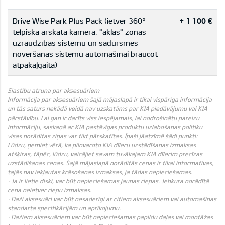
Drive Wise Park Plus Pack (ietver 360°
+ 1 100 €
telpiskā ārskata kamera, "aklās" zonas
uzraudzības sistēmu un sadursmes
novēršanas sistēmu automašīnai braucot
atpakaļgaitā)
Siastību atruna par aksesuāriem
Informācija par aksesuāriem šajā mājaslapā ir tikai vispārīga informācija
un tās saturs nekādā veidā nav uzskatāms par KIA piedāvājumu vai KIA
pārstāvību. Lai gan ir darīts viss iespējamais, lai nodrošinātu pareizu
informāciju, saskaņā ar KIA pastāvīgas produktu uzlabošanas politiku
visas norādītas ziņas var tikt pārskatītas. Īpaši jāatzīmē šādi punkti:
Lūdzu, ņemiet vērā, ka pilnvaroto KIA dīleru uzstādīšanas izmaksas
atšķiras, tāpēc, lūdzu, vaicājiet savam tuvākajam KIA dīlerim precīzas
uzstādīšanas cenas. Šajā mājaslapā norādītās cenas ir tikai informatīvas,
tajās nav iekļautas krāsošanas izmaksas, ja tādas nepieciešamas.
· Ja ir lietie diski, var būt nepieciešamas jaunas riepas. Jebkura norādītā
cena neietver riepu izmaksas.
· Daži aksesuāri var būt nesaderīgi ar citiem aksesuāriem vai automašīnas
standarta specifikācijām un aprīkojumu.
· Dažiem aksesuāriem var būt nepieciešamas papildu daļas vai montāžas