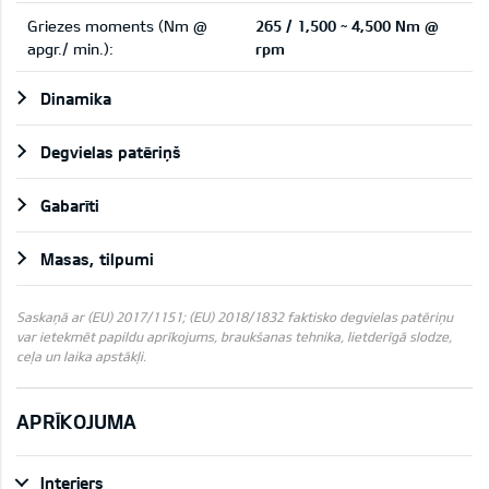
Griezes moments (Nm @
265 / 1,500 ~ 4,500 Nm @
apgr./ min.):
rpm
Dinamika
Degvielas patēriņš
Gabarīti
Masas, tilpumi
Saskaņā ar (EU) 2017/1151; (EU) 2018/1832 faktisko degvielas patēriņu
var ietekmēt papildu aprīkojums, braukšanas tehnika, lietderīgā slodze,
ceļa un laika apstākļi.
APRĪKOJUMA
Interjers