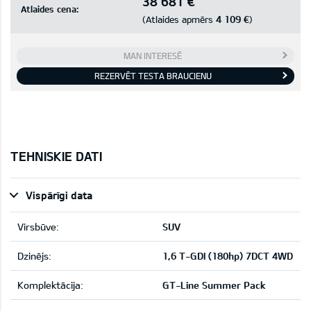
38 681 €
Atlaides cena:
4 109 €
(Atlaides apmērs
)
MAN INTERESĒ
REZERVĒT TESTA BRAUCIENU
TEHNISKIE DATI
Vispārīgi data
Virsbūve:
SUV
Dzinējs:
1,6 T-GDI (180hp) 7DCT 4WD
Komplektācija:
GT-Line Summer Pack