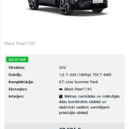
Black Pearl (1K)
NOLIKTAVĀ
Virsbūve:
SUV
Dzinējs:
1,6 T-GDI (180hp) 7DCT 4WD
Komplektācija:
GT-Line Summer Pack
Eksterjers:
Black Pearl (1K)
Interjers:
Melnas zamšādas un mākslīgās
ādas kombinētie sēdekļi un
elektriski vadāmi, ventilējami
priekšējie sēdekļi