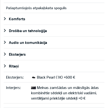
Pašaptumšojošs atpakaļskata spogulis
Komforts
Drošība un tehnoloģija
Audio un komunikācija
Eksterjers
Riteņi
Eksterjers:
Black Pearl (1K) +600 €
Interjers:
Melnas zamšādas un mākslīgās ādas
kombinētie sēdekļi un elektriski vadāmi,
ventilējami priekšējie sēdekļi +0 €