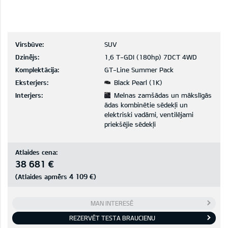
Virsbūve:
SUV
Dzinējs:
1,6 T-GDI (180hp) 7DCT 4WD
Komplektācija:
GT-Line Summer Pack
Eksterjers:
Black Pearl (1K)
Interjers:
Melnas zamšādas un mākslīgās
ādas kombinētie sēdekļi un
elektriski vadāmi, ventilējami
priekšējie sēdekļi
Atlaides cena:
38 681 €
4 109 €
(Atlaides apmērs
)
MAN INTERESĒ
REZERVĒT TESTA BRAUCIENU