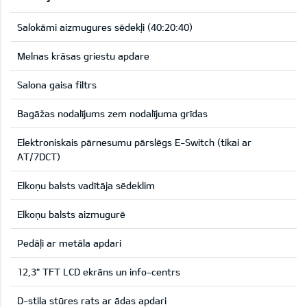
Salokāmi aizmugures sēdekļi (40:20:40)
Melnas krāsas griestu apdare
Salona gaisa filtrs
Bagāžas nodalījums zem nodalījuma grīdas
Elektroniskais pārnesumu pārslēgs E-Switch (tikai ar
AT/7DCT)
Elkoņu balsts vadītāja sēdeklim
Elkoņu balsts aizmugurē
Pedāļi ar metāla apdari
12,3" TFT LCD ekrāns un info-centrs
D-stila stūres rats ar ādas apdari