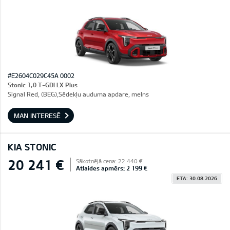
#E2604C029C45A 0002
Stonic 1,0 T-GDI LX Plus
Signal Red, (BEG),Sēdekļu auduma apdare, melns
MAN INTERESĒ
KIA STONIC
20 241 €
Sākotnējā cena: 22 440 €
Atlaides apmērs: 2 199 €
ETA: 30.08.2026