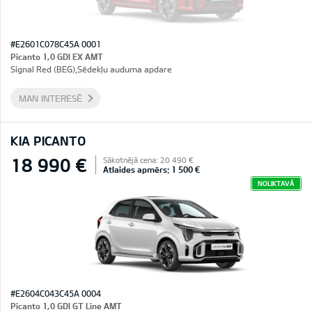
#E2601C078C45A 0001
Picanto 1,0 GDI EX AMT
Signal Red (BEG),Sēdekļu auduma apdare
MAN INTERESĒ
KIA PICANTO
18 990 €
Sākotnējā cena: 20 490 €
Atlaides apmērs: 1 500 €
NOLIKTAVĀ
#E2604C043C45A 0004
Picanto 1,0 GDI GT Line AMT