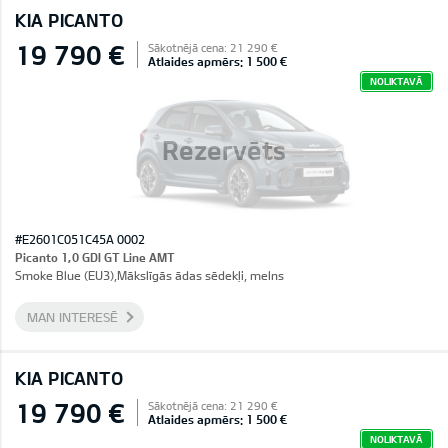
KIA PICANTO
19 790 €
Sākotnējā cena: 21 290 €
Atlaides apmērs: 1 500 €
NOLIKTAVĀ
Rezervēts
#E2601C051C45A 0002
Picanto 1,0 GDI GT Line AMT
Smoke Blue (EU3),Mākslīgās ādas sēdekļi, melns
MAN INTERESĒ
KIA PICANTO
19 790 €
Sākotnējā cena: 21 290 €
Atlaides apmērs: 1 500 €
NOLIKTAVĀ