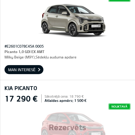
#E2601C078C45A 0005
Picanto 1,0 GDI EX AMT
Milky Beige (M9Y),Sēdekļu auduma apdare
MAN INTERESĒ
KIA PICANTO
17 290 €
Sākotnējā cena: 18 790 €
Atlaides apmērs: 1 500 €
NOLIKTAVĀ
Rezervēts