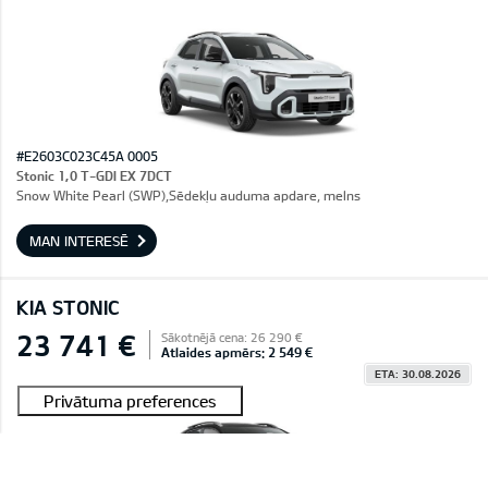
#E2603C023C45A 0005
Stonic 1,0 T-GDI EX 7DCT
Snow White Pearl (SWP),Sēdekļu auduma apdare, melns
MAN INTERESĒ
KIA STONIC
23 741 €
Sākotnējā cena: 26 290 €
Atlaides apmērs: 2 549 €
ETA: 30.08.2026