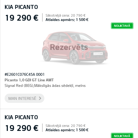
KIA PICANTO
19 290 €
Sākotnējā cena: 20 790 €
Atlaides apmērs: 1 500 €
NOLIKTAVĀ
Rezervēts
#E2601C076C45A 0001
Picanto 1,0 GDI GT Line AMT
Signal Red (BEG),Mākslīgās ādas sēdekļi, melns
MAN INTERESĒ
KIA PICANTO
19 290 €
Sākotnējā cena: 20 790 €
Atlaides apmērs: 1 500 €
NOLIKTAVĀ