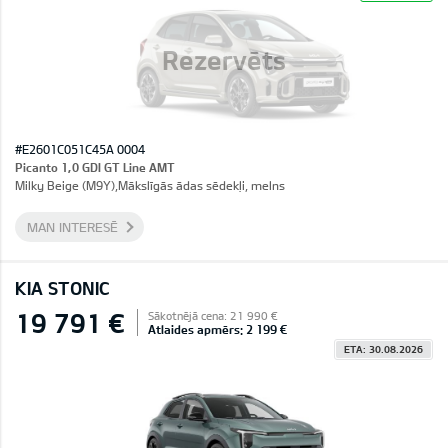
Rezervēts
#E2601C051C45A 0004
Picanto 1,0 GDI GT Line AMT
Milky Beige (M9Y),Mākslīgās ādas sēdekļi, melns
MAN INTERESĒ
KIA STONIC
19 791 €
Sākotnējā cena: 21 990 €
Atlaides apmērs: 2 199 €
ETA: 30.08.2026