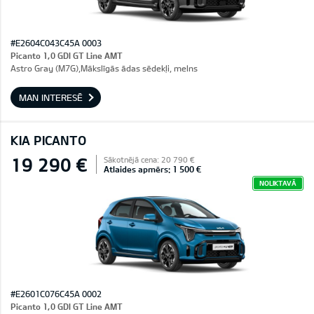
#E2604C043C45A 0003
Picanto 1,0 GDI GT Line AMT
Astro Gray (M7G),Mākslīgās ādas sēdekļi, melns
MAN INTERESĒ
KIA PICANTO
19 290 €
Sākotnējā cena: 20 790 €
Atlaides apmērs: 1 500 €
NOLIKTAVĀ
#E2601C076C45A 0002
Picanto 1,0 GDI GT Line AMT