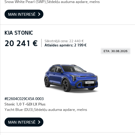
Snow White Pearl (SWP),Sēdekļu auduma apdare, melns
MAN INTERESĒ
KIA STONIC
20 241 €
Sākotnējā cena: 22 440 €
Atlaides apmērs: 2 199 €
ETA: 30.08.2026
#E2604C029C45A 0003
Stonic 1,0 T-GDI LX Plus
Yacht Blue (DU3),Sēdekļu auduma apdare, melns
MAN INTERESĒ