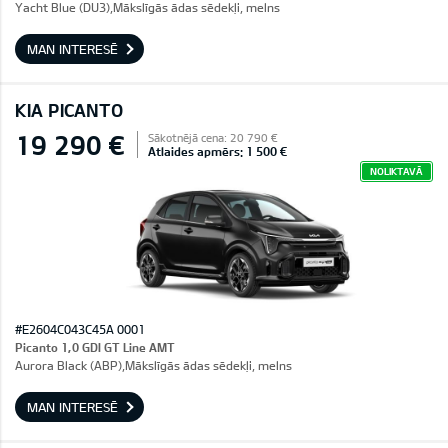
Yacht Blue (DU3),Mākslīgās ādas sēdekļi, melns
MAN INTERESĒ
KIA PICANTO
19 290 €
Sākotnējā cena: 20 790 €
Atlaides apmērs: 1 500 €
NOLIKTAVĀ
#E2604C043C45A 0001
Picanto 1,0 GDI GT Line AMT
Aurora Black (ABP),Mākslīgās ādas sēdekļi, melns
MAN INTERESĒ