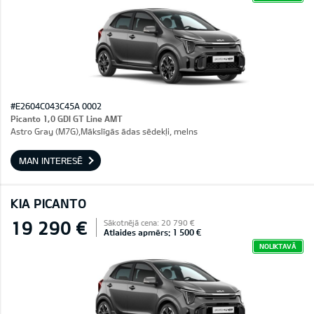
#E2604C043C45A 0002
Picanto 1,0 GDI GT Line AMT
Astro Gray (M7G),Mākslīgās ādas sēdekļi, melns
MAN INTERESĒ
KIA PICANTO
19 290 €
Sākotnējā cena: 20 790 €
Atlaides apmērs: 1 500 €
NOLIKTAVĀ