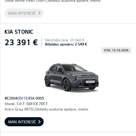
Snow White Pearl (SWP),Sēdekļu auduma apdare, melns
MAN INTERESĒ
KIA STONIC
23 391 €
Sākotnējā cena: 25 940 €
Atlaides apmērs: 2 549 €
ETA: 15.10.2026
#E2604C011C45A 0005
Stonic 1,0 T-GDI EX 7DCT
Astro Gray (M7G),Sēdekļu auduma apdare, melns
MAN INTERESĒ