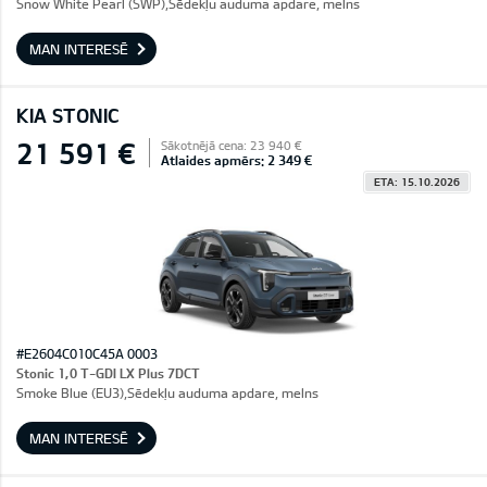
Snow White Pearl (SWP),Sēdekļu auduma apdare, melns
MAN INTERESĒ
KIA STONIC
21 591 €
Sākotnējā cena: 23 940 €
Atlaides apmērs: 2 349 €
ETA: 15.10.2026
#E2604C010C45A 0003
Stonic 1,0 T-GDI LX Plus 7DCT
Smoke Blue (EU3),Sēdekļu auduma apdare, melns
MAN INTERESĒ