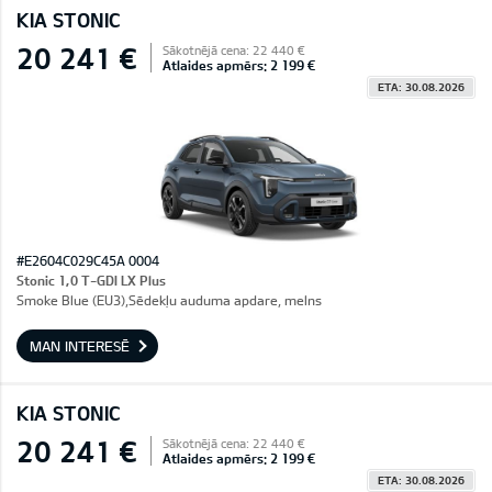
KIA STONIC
20 241 €
Sākotnējā cena: 22 440 €
Atlaides apmērs: 2 199 €
ETA: 30.08.2026
#E2604C029C45A 0004
Stonic 1,0 T-GDI LX Plus
Smoke Blue (EU3),Sēdekļu auduma apdare, melns
MAN INTERESĒ
KIA STONIC
20 241 €
Sākotnējā cena: 22 440 €
Atlaides apmērs: 2 199 €
ETA: 30.08.2026