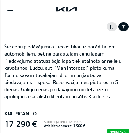
Šie cenu piedāvājumi attiecas tikai uz norādītajiem
automobiļiem, bet ne parastajām cenu lapām.
Piedāvājuma statuss šajā lapā tiek atainots ar nelielu
kavēšanos. Lūdzu, sūti "Man interesē!" pieteikuma
formu savam tuvākajam dīlerim un jautā, vai
piedāvājums ir spēkā. Rezervāciju mēs pieturēsim 5
dienas. Galīgo cenas piedāvājumu un detalizētu
aprīkojuma sarakstu klientam nosūtīs Kia dīleris.
KIA PICANTO
17 290 €
Sākotnējā cena: 18 790 €
Atlaides apmērs: 1 500 €
NOLIKTAVĀ