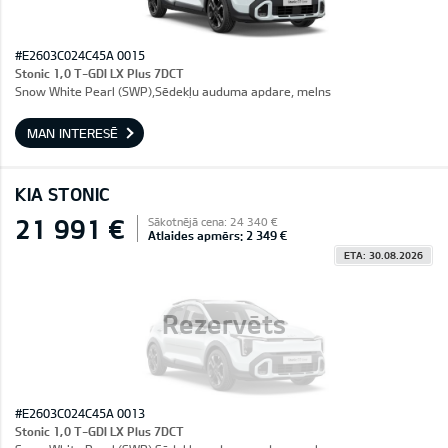
#E2603C024C45A 0015
Stonic 1,0 T-GDI LX Plus 7DCT
Snow White Pearl (SWP),Sēdekļu auduma apdare, melns
MAN INTERESĒ
KIA STONIC
21 991 €
Sākotnējā cena: 24 340 €
Atlaides apmērs: 2 349 €
ETA: 30.08.2026
Rezervēts
#E2603C024C45A 0013
Stonic 1,0 T-GDI LX Plus 7DCT