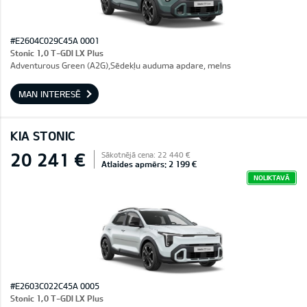
#E2604C029C45A 0001
Stonic 1,0 T-GDI LX Plus
Adventurous Green (A2G),Sēdekļu auduma apdare, melns
MAN INTERESĒ
KIA STONIC
20 241 €
Sākotnējā cena: 22 440 €
Atlaides apmērs: 2 199 €
NOLIKTAVĀ
#E2603C022C45A 0005
Stonic 1,0 T-GDI LX Plus