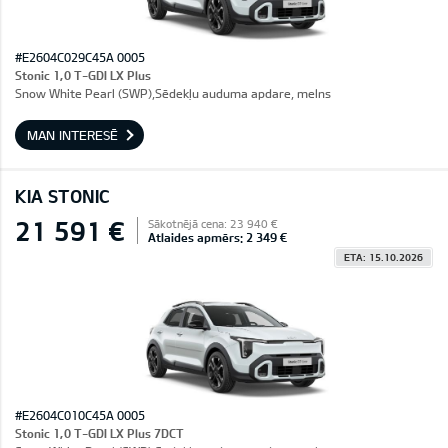
#E2604C029C45A 0005
Stonic 1,0 T-GDI LX Plus
Snow White Pearl (SWP),Sēdekļu auduma apdare, melns
MAN INTERESĒ
KIA STONIC
21 591 €
Sākotnējā cena: 23 940 €
Atlaides apmērs: 2 349 €
ETA: 15.10.2026
#E2604C010C45A 0005
Stonic 1,0 T-GDI LX Plus 7DCT