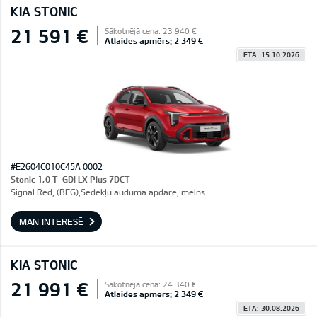
KIA STONIC
21 591 €
Sākotnējā cena: 23 940 €
Atlaides apmērs: 2 349 €
ETA: 15.10.2026
#E2604C010C45A 0002
Stonic 1,0 T-GDI LX Plus 7DCT
Signal Red, (BEG),Sēdekļu auduma apdare, melns
MAN INTERESĒ
KIA STONIC
21 991 €
Sākotnējā cena: 24 340 €
Atlaides apmērs: 2 349 €
ETA: 30.08.2026