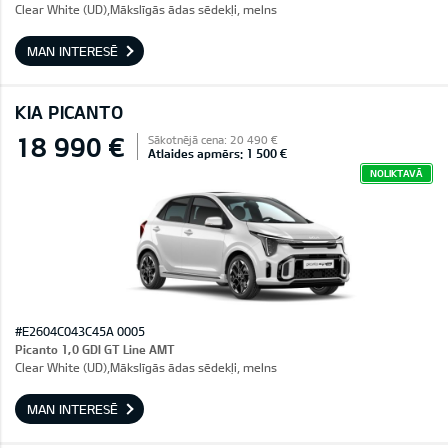
Clear White (UD),Mākslīgās ādas sēdekļi, melns
MAN INTERESĒ
KIA PICANTO
18 990 €
Sākotnējā cena: 20 490 €
Atlaides apmērs: 1 500 €
NOLIKTAVĀ
#E2604C043C45A 0005
Picanto 1,0 GDI GT Line AMT
Clear White (UD),Mākslīgās ādas sēdekļi, melns
MAN INTERESĒ