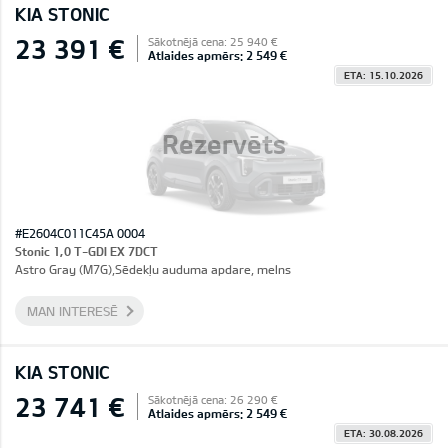
KIA STONIC
23 391 €
Sākotnējā cena: 25 940 €
Atlaides apmērs: 2 549 €
ETA: 15.10.2026
Rezervēts
#E2604C011C45A 0004
Stonic 1,0 T-GDI EX 7DCT
Astro Gray (M7G),Sēdekļu auduma apdare, melns
MAN INTERESĒ
KIA STONIC
23 741 €
Sākotnējā cena: 26 290 €
Atlaides apmērs: 2 549 €
ETA: 30.08.2026