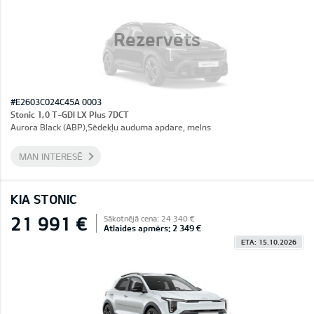
Rezervēts
#E2603C024C45A 0003
Stonic 1,0 T-GDI LX Plus 7DCT
Aurora Black (ABP),Sēdekļu auduma apdare, melns
MAN INTERESĒ
KIA STONIC
21 991 €
Sākotnējā cena: 24 340 €
Atlaides apmērs: 2 349 €
ETA: 15.10.2026