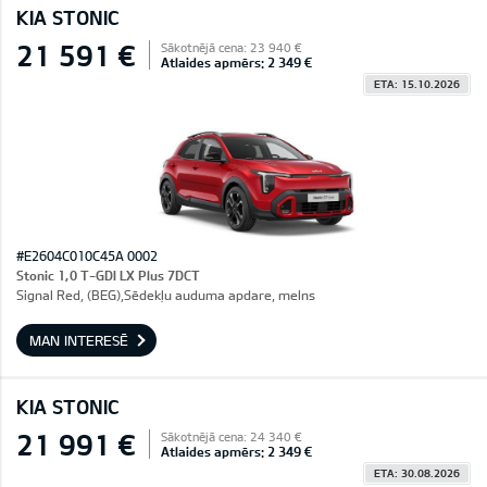
KIA STONIC
21 591 €
Sākotnējā cena: 23 940 €
Atlaides apmērs: 2 349 €
ETA: 15.10.2026
#E2604C010C45A 0002
Stonic 1,0 T-GDI LX Plus 7DCT
Signal Red, (BEG),Sēdekļu auduma apdare, melns
MAN INTERESĒ
KIA STONIC
21 991 €
Sākotnējā cena: 24 340 €
Atlaides apmērs: 2 349 €
ETA: 30.08.2026