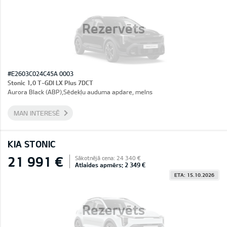
Rezervēts
#E2603C024C45A 0003
Stonic 1,0 T-GDI LX Plus 7DCT
Aurora Black (ABP),Sēdekļu auduma apdare, melns
MAN INTERESĒ
KIA STONIC
21 991 €
Sākotnējā cena: 24 340 €
Atlaides apmērs: 2 349 €
ETA: 15.10.2026
Rezervēts