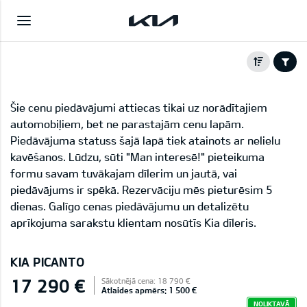
Šie cenu piedāvājumi attiecas tikai uz norādītajiem
automobiļiem, bet ne parastajām cenu lapām.
Piedāvājuma statuss šajā lapā tiek atainots ar nelielu
kavēšanos. Lūdzu, sūti "Man interesē!" pieteikuma
formu savam tuvākajam dīlerim un jautā, vai
piedāvājums ir spēkā. Rezervāciju mēs pieturēsim 5
dienas. Galīgo cenas piedāvājumu un detalizētu
aprīkojuma sarakstu klientam nosūtīs Kia dīleris.
KIA PICANTO
17 290 €
Sākotnējā cena: 18 790 €
Atlaides apmērs: 1 500 €
NOLIKTAVĀ