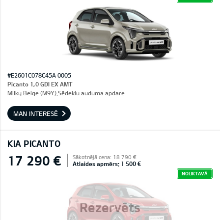
#E2601C078C45A 0005
Picanto 1,0 GDI EX AMT
Milky Beige (M9Y),Sēdekļu auduma apdare
MAN INTERESĒ
KIA PICANTO
17 290 €
Sākotnējā cena: 18 790 €
Atlaides apmērs: 1 500 €
NOLIKTAVĀ
Rezervēts