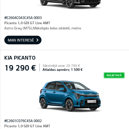
#E2604C043C45A 0003
Picanto 1,0 GDI GT Line AMT
Astro Gray (M7G),Mākslīgās ādas sēdekļi, melns
MAN INTERESĒ
KIA PICANTO
19 290 €
Sākotnējā cena: 20 790 €
Atlaides apmērs: 1 500 €
NOLIKTAVĀ
#E2601C076C45A 0002
Picanto 1,0 GDI GT Line AMT