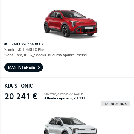
#E2604C029C45A 0002
Stonic 1,0 T-GDI LX Plus
Signal Red, (BEG),Sēdekļu auduma apdare, melns
MAN INTERESĒ
KIA STONIC
20 241 €
Sākotnējā cena: 22 440 €
Atlaides apmērs: 2 199 €
ETA: 30.08.2026