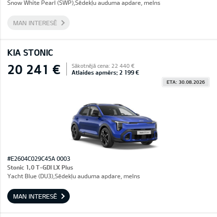
Snow White Pearl (SWP),Sēdekļu auduma apdare, melns
MAN INTERESĒ
KIA STONIC
20 241 €
Sākotnējā cena: 22 440 €
Atlaides apmērs: 2 199 €
ETA: 30.08.2026
#E2604C029C45A 0003
Stonic 1,0 T-GDI LX Plus
Yacht Blue (DU3),Sēdekļu auduma apdare, melns
MAN INTERESĒ