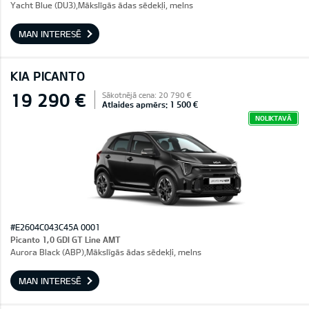
Yacht Blue (DU3),Mākslīgās ādas sēdekļi, melns
MAN INTERESĒ
KIA PICANTO
19 290 €
Sākotnējā cena: 20 790 €
Atlaides apmērs: 1 500 €
NOLIKTAVĀ
#E2604C043C45A 0001
Picanto 1,0 GDI GT Line AMT
Aurora Black (ABP),Mākslīgās ādas sēdekļi, melns
MAN INTERESĒ