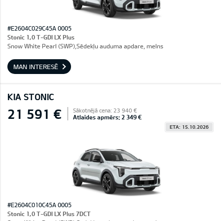
#E2604C029C45A 0005
Stonic 1,0 T-GDI LX Plus
Snow White Pearl (SWP),Sēdekļu auduma apdare, melns
MAN INTERESĒ
KIA STONIC
21 591 €
Sākotnējā cena: 23 940 €
Atlaides apmērs: 2 349 €
ETA: 15.10.2026
#E2604C010C45A 0005
Stonic 1,0 T-GDI LX Plus 7DCT