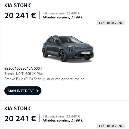
KIA STONIC
20 241 €
Sākotnējā cena: 22 440 €
Atlaides apmērs: 2 199 €
ETA: 30.08.2026
#E2604C029C45A 0004
Stonic 1,0 T-GDI LX Plus
Smoke Blue (EU3),Sēdekļu auduma apdare, melns
MAN INTERESĒ
KIA STONIC
20 241 €
Sākotnējā cena: 22 440 €
Atlaides apmērs: 2 199 €
ETA: 30.08.2026