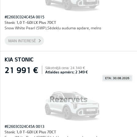
#E2603C024C45A 0015
Stonic 1,0 T-GDI LX Plus 7DCT
Snow White Pearl (SWP),Sēdekļu auduma apdare, melns
MAN INTERESĒ
KIA STONIC
21 991 €
Sākotnējā cena: 24 340 €
Atlaides apmērs: 2 349 €
ETA: 30.08.2026
Rezervēts
#E2603C024C45A 0013
Stonic 1,0 T-GDI LX Plus 7DCT