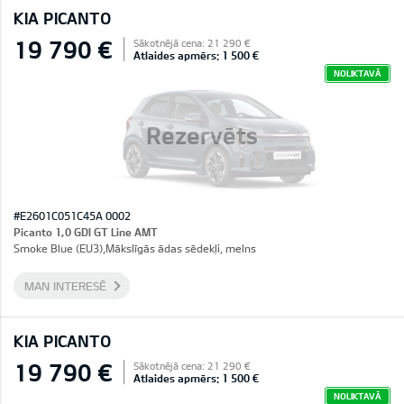
KIA PICANTO
19 790 €
Sākotnējā cena: 21 290 €
Atlaides apmērs: 1 500 €
NOLIKTAVĀ
Rezervēts
#E2601C051C45A 0002
Picanto 1,0 GDI GT Line AMT
Smoke Blue (EU3),Mākslīgās ādas sēdekļi, melns
MAN INTERESĒ
KIA PICANTO
19 790 €
Sākotnējā cena: 21 290 €
Atlaides apmērs: 1 500 €
NOLIKTAVĀ