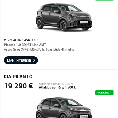
#E2604C043C45A 0002
Picanto 1,0 GDI GT Line AMT
Astro Gray (M7G),Mākslīgās ādas sēdekļi, melns
MAN INTERESĒ
KIA PICANTO
19 290 €
Sākotnējā cena: 20 790 €
Atlaides apmērs: 1 500 €
NOLIKTAVĀ