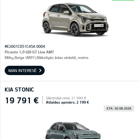
#E2601C051C45A 0004
Picanto 1,0 GDI GT Line AMT
Milky Beige (M9Y),Mākslīgās ādas sēdekļi, melns
MAN INTERESĒ
KIA STONIC
19 791 €
Sākotnējā cena: 21 990 €
Atlaides apmērs: 2 199 €
ETA: 30.08.2026