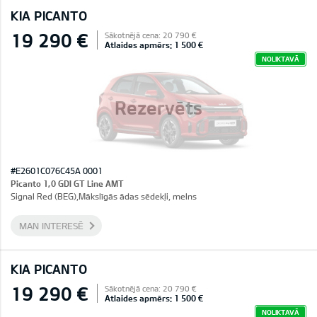
KIA PICANTO
19 290 €
Sākotnējā cena: 20 790 €
Atlaides apmērs: 1 500 €
NOLIKTAVĀ
Rezervēts
#E2601C076C45A 0001
Picanto 1,0 GDI GT Line AMT
Signal Red (BEG),Mākslīgās ādas sēdekļi, melns
MAN INTERESĒ
KIA PICANTO
19 290 €
Sākotnējā cena: 20 790 €
Atlaides apmērs: 1 500 €
NOLIKTAVĀ