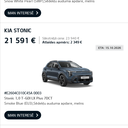
Snow White Pearl (SWP),Sēdekļu auduma apdare, melns
MAN INTERESĒ
KIA STONIC
21 591 €
Sākotnējā cena: 23 940 €
Atlaides apmērs: 2 349 €
ETA: 15.10.2026
#E2604C010C45A 0003
Stonic 1,0 T-GDI LX Plus 7DCT
Smoke Blue (EU3),Sēdekļu auduma apdare, melns
MAN INTERESĒ