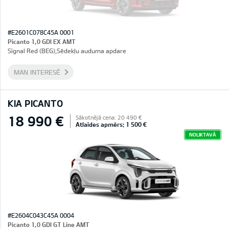
#E2601C078C45A 0001
Picanto 1,0 GDI EX AMT
Signal Red (BEG),Sēdekļu auduma apdare
MAN INTERESĒ
KIA PICANTO
18 990 €
Sākotnējā cena: 20 490 €
Atlaides apmērs: 1 500 €
NOLIKTAVĀ
#E2604C043C45A 0004
Picanto 1,0 GDI GT Line AMT