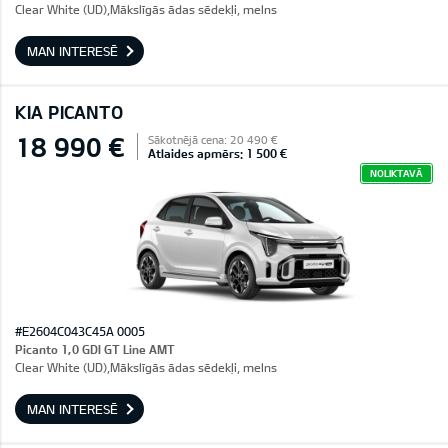
Clear White (UD),Mākslīgās ādas sēdekļi, melns
MAN INTERESĒ
KIA PICANTO
18 990 €
Sākotnējā cena: 20 490 €
Atlaides apmērs: 1 500 €
NOLIKTAVĀ
#E2604C043C45A 0005
Picanto 1,0 GDI GT Line AMT
Clear White (UD),Mākslīgās ādas sēdekļi, melns
MAN INTERESĒ