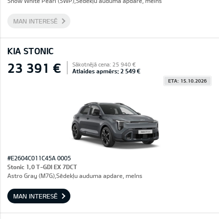
Snow White Pearl (SWP),Sēdekļu auduma apdare, melns
MAN INTERESĒ
KIA STONIC
23 391 €
Sākotnējā cena: 25 940 €
Atlaides apmērs: 2 549 €
ETA: 15.10.2026
#E2604C011C45A 0005
Stonic 1,0 T-GDI EX 7DCT
Astro Gray (M7G),Sēdekļu auduma apdare, melns
MAN INTERESĒ