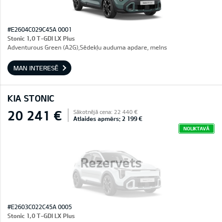
#E2604C029C45A 0001
Stonic 1,0 T-GDI LX Plus
Adventurous Green (A2G),Sēdekļu auduma apdare, melns
MAN INTERESĒ
KIA STONIC
20 241 €
Sākotnējā cena: 22 440 €
Atlaides apmērs: 2 199 €
NOLIKTAVĀ
Rezervēts
#E2603C022C45A 0005
Stonic 1,0 T-GDI LX Plus