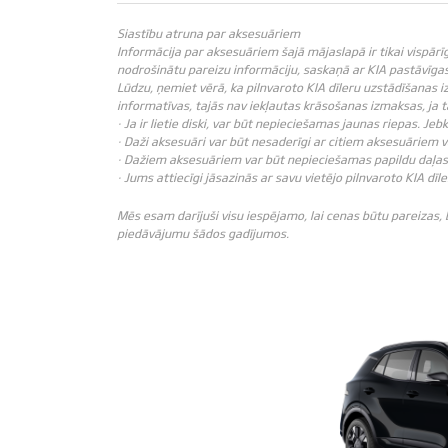
Siastību atruna par aksesuāriem
Informācija par aksesuāriem šajā mājaslapā ir tikai vispārī
nodrošinātu pareizu informāciju, saskaņā ar KIA pastāvīgas 
Lūdzu, ņemiet vērā, ka pilnvaroto KIA dīleru uzstādīšanas i
informatīvas, tajās nav iekļautas krāsošanas izmaksas, ja
· Ja ir lietie diski, var būt nepieciešamas jaunas riepas. J
· Daži aksesuāri var būt nesaderīgi ar citiem aksesuāriem 
· Dažiem aksesuāriem var būt nepieciešamas papildu daļas 
· Jums attiecīgi jāsazinās ar savu vietējo pilnvaroto KIA dīle
Mēs esam darījuši visu iespējamo, lai cenas būtu pareizas,
piedāvājumu šādos gadījumos.