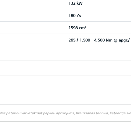
132 kW
180 Zs
1598 cm³
265 / 1,500 ~ 4,500 Nm @ apgr./
s patēriņu var ietekmēt papildu aprīkojums, braukšanas tehnika, lietderīgā slodz