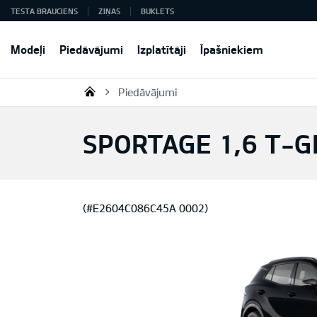
TESTA BRAUCIENS
ZIŅAS
BUKLETS
Modeļi
Piedāvājumi
Izplatītāji
Īpašniekiem
Piedāvājumi
KIA AUTO AS
SPORTAGE 1,6 T-G
(#E2604C086C45A 0002)