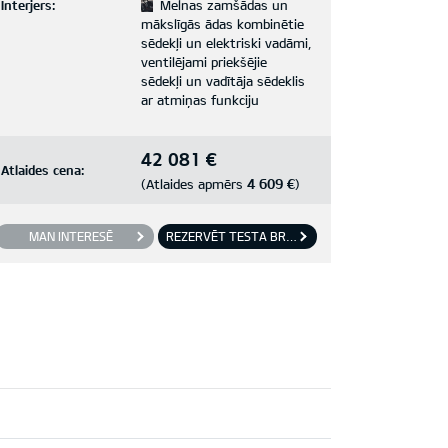
Interjers:
Melnas zamšādas un
mākslīgās ādas kombinētie
sēdekļi un elektriski vadāmi,
ventilējami priekšējie
sēdekļi un vadītāja sēdeklis
ar atmiņas funkciju
42 081 €
Atlaides cena:
4 609 €
(Atlaides apmērs
)
MAN INTERESĒ
REZERVĒT TESTA BRAUCIENU