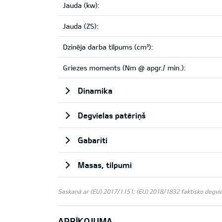
Jauda (kw):
Jauda (ZS):
Dzinēja darba tilpums (cm³):
Griezes moments (Nm @ apgr./ min.):
Dinamika
Degvielas patēriņš
Gabarīti
Masas, tilpumi
Saskaņā ar (EU) 2017/1151; (EU) 2018/1832 faktisko degviela
APRĪKOJUMA