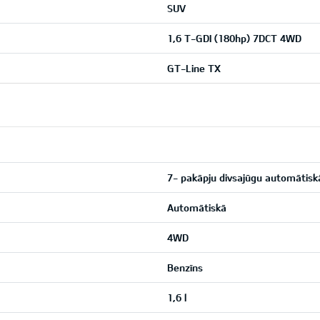
SUV
1,6 T-GDI (180hp) 7DCT 4WD
GT-Line TX
7- pakāpju divsajūgu automātis
Automātiskā
4WD
Benzīns
1,6 l