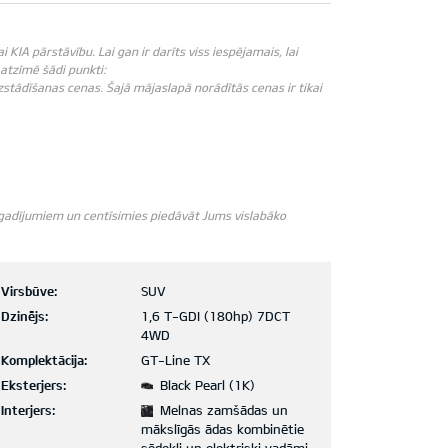
IA pārstāvību. Lai gan ir darīts viss iespējamais, lai
āatzīmē šādi punkti:
zstādīšanas cenas. Šajā mājaslapā norādītās cenas ir tikai
m gadījumiem un centīsimies piedāvāt Jums vislabāko
Virsbūve:
SUV
Dzinējs:
1,6 T-GDI (180hp) 7DCT
4WD
Komplektācija:
GT-Line TX
Eksterjers:
Black Pearl (1K)
Interjers:
Melnas zamšādas un
mākslīgās ādas kombinētie