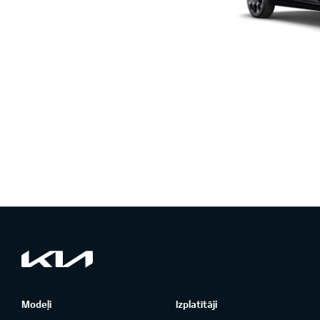
Modeļi
Izplatītāji