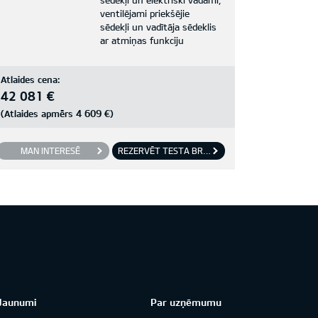
sēdekļi un elektriski vadāmi,
ventilējami priekšējie
sēdekļi un vadītāja sēdeklis
ar atmiņas funkciju
Atlaides cena:
42 081 €
4 609 €
(Atlaides apmērs
)
MAN INTERESĒ
REZERVĒT TESTA BRAUCIENU
Jaunumi
Par uzņēmumu