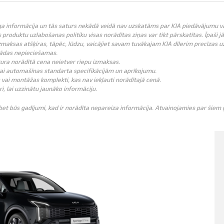
ga informācija un tās saturs nekādā veidā nav uzskatāms par KIA piedāvājumu vai K
produktu uzlabošanas politiku visas norādītas ziņas var tikt pārskatītas. Īpaši j
zmaksas atšķiras, tāpēc, lūdzu, vaicājiet savam tuvākajam KIA dīlerim precīzas u
 tādas nepieciešamas.
ebkura norādītā cena neietver riepu izmaksas.
vai automašīnas standarta specifikācijām un aprīkojumu.
vai montāžas komplekti, kas nav iekļauti norādītajā cenā.
ri, lai uzzinātu jaunāko informāciju.
 bet būs gadījumi, kad ir norādīta nepareiza informācija. Atvainojamies par šie