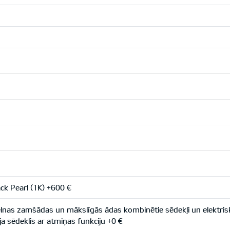
ck Pearl (1K) +600 €
nas zamšādas un mākslīgās ādas kombinētie sēdekļi un elektriski 
ja sēdeklis ar atmiņas funkciju +0 €