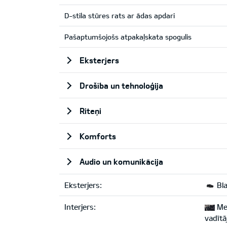
D-stila stūres rats ar ādas apdari
Pašaptumšojošs atpakaļskata spogulis
Eksterjers
Drošība un tehnoloģija
Riteņi
Komforts
Audio un komunikācija
Eksterjers:
Bla
Interjers:
Mel
vadītā