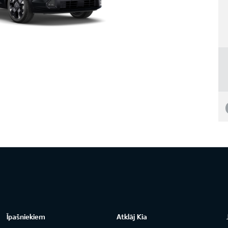
Īpašniekiem
Atklāj Kia