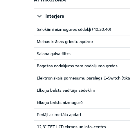
Interjers
Salokāmi aizmugures sēdekļi (40:20:40)
Melnas krāsas griestu apdare
Salona gaisa filtrs
Bagāžas nodalījums zem nodalījuma grīdas
Elektroniskais pārnesumu pārslēgs E-Switch (tik
Elkoņu balsts vadītāja sēdeklim
Elkoņu balsts aizmugurē
Pedāļi ar metāla apdari
12,3" TFT LCD ekrāns un info-centrs