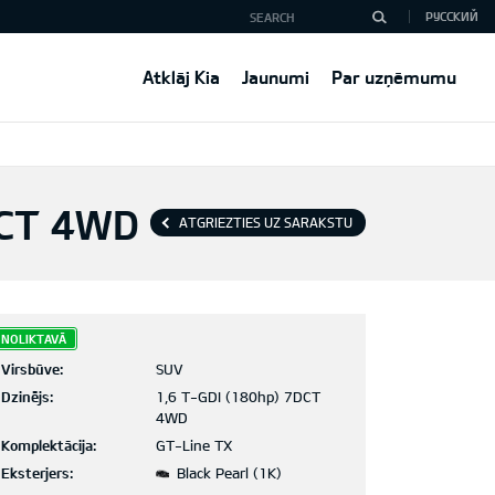
РУССКИЙ
Atklāj Kia
Jaunumi
Par uzņēmumu
DCT 4WD
ATGRIEZTIES UZ SARAKSTU
NOLIKTAVĀ
Virsbūve:
SUV
Dzinējs:
1,6 T-GDI (180hp) 7DCT
4WD
Komplektācija:
GT-Line TX
Eksterjers:
Black Pearl (1K)