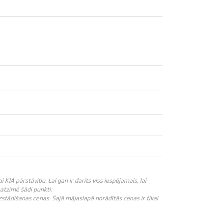
IA pārstāvību. Lai gan ir darīts viss iespējamais, lai
āatzīmē šādi punkti:
zstādīšanas cenas. Šajā mājaslapā norādītās cenas ir tikai