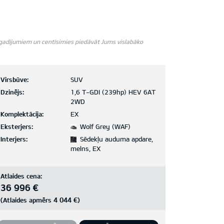
m gadījumiem un centīsimies piedāvāt Jums vislabāko
Virsbūve:
SUV
Dzinējs:
1,6 T-GDI (239hp) HEV 6AT
2WD
Komplektācija:
EX
Eksterjers:
Wolf Grey (WAF)
Interjers:
Sēdekļu auduma apdare,
melns, EX
Atlaides cena:
36 996 €
4 044 €
(Atlaides apmērs
)