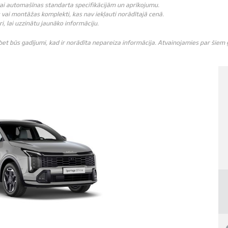
vai automašīnas standarta specifikācijām un aprīkojumu.
vai montāžas komplekti, kas nav iekļauti norādītajā cenā.
ri, lai uzzinātu jaunāko informāciju.
 bet būs gadījumi, kad ir norādīta nepareiza informācija. Atvainojamies par šie