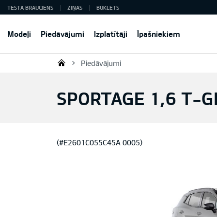
TESTA BRAUCIENS
ZIŅAS
BUKLETS
Modeļi
Piedāvājumi
Izplatītāji
Īpašniekiem
Piedāvājumi
KIA AUTO AS
SPORTAGE 1,6 T-G
(#E2601C055C45A 0005)