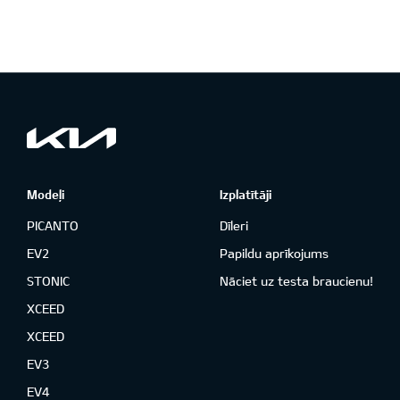
Modeļi
Izplatītāji
PICANTO
Dīleri
EV2
Papildu aprīkojums
STONIC
Nāciet uz testa braucienu!
XCEED
XCEED
EV3
EV4