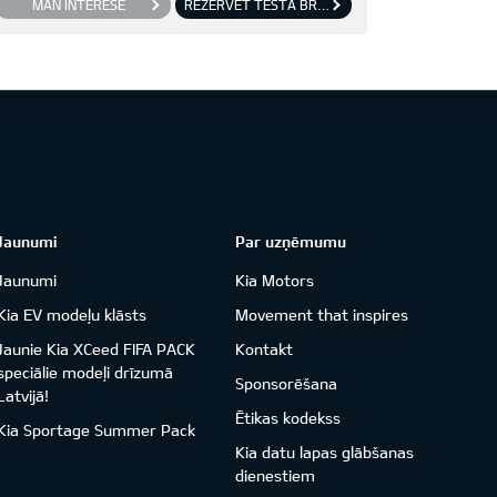
MAN INTERESĒ
REZERVĒT TESTA BRAUCIENU
Jaunumi
Par uzņēmumu
Jaunumi
Kia Motors
Kia EV modeļu klāsts
Movement that inspires
Jaunie Kia XCeed FIFA PACK
Kontakt
speciālie modeļi drīzumā
Sponsorēšana
Latvijā!
Ētikas kodekss
Kia Sportage Summer Pack
Kia datu lapas glābšanas
dienestiem