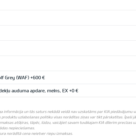
f Grey (WAF) +600 €
ekļu auduma apdare, melns, EX +0 €
ga informācija un tās saturs nekādā veidā nav uzskatāms par KIA piedāvājumu vai K
produktu uzlabošanas politiku visas norādītas ziņas var tikt pārskatītas. Īpaši j
zmaksas atšķiras, tāpēc, lūdzu, vaicājiet savam tuvākajam KIA dīlerim precīzas u
 tādas nepieciešamas.
ebkura norādītā cena neietver riepu izmaksas.