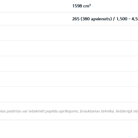
1598 cm³
265 (380 apvienots) / 1,500 ~ 
s patēriņu var ietekmēt papildu aprīkojums, braukšanas tehnika, lietderīgā slodz