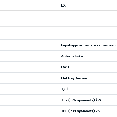
EX
6-pakāpju automātiskā pārnesu
Automātiskā
FWD
Elektro/Benzīns
1,6 l
132 (176 apvienots) kW
180 (239 apvienots) ZS