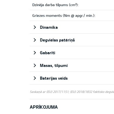
Dzinēja darba tilpums (cm³):
Griezes moments (Nm @ apgr./ min.):
Dinamika
Degvielas patēriņš
Gabarīti
Masas, tilpumi
Baterijas veids
Saskaņā ar (EU) 2017/1151; (EU) 2018/1832 faktisko degviela
APRĪKOJUMA