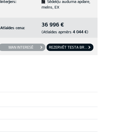
Interjers:
Sēdekļu auduma apdare,
melns, EX
36 996 €
Atlaides cena:
4 044 €
(Atlaides apmērs
)
MAN INTERESĒ
REZERVĒT TESTA BRAUCIENU