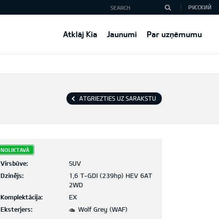
РУССКИЙ
Atklāj Kia
Jaunumi
Par uzņēmumu
ATGRIEZTIES UZ SARAKSTU
NOLIKTAVĀ
Virsbūve:
SUV
Dzinējs:
1,6 T-GDI (239hp) HEV 6AT
2WD
Komplektācija:
EX
Eksterjers:
Wolf Grey (WAF)