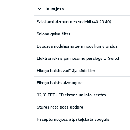
Interjers
Salokāmi aizmugures sēdekļi (40:20:40)
Salona gaisa filtrs
Bagāžas nodalījums zem nodalījuma grīdas
Elektroniskais pārnesumu pārslēgs E-Switch
Elkoņu balsts vadītāja sēdeklim
Elkoņu balsts aizmugurē
12,3" TFT LCD ekrāns un info-centrs
Stūres rata ādas apdare
Pašaptumšojošs atpakaļskata spogulis