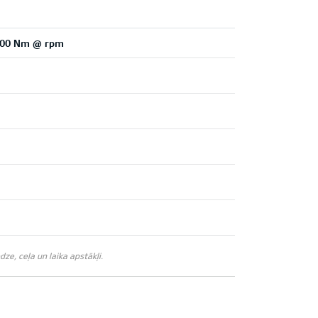
4,500 Nm @ rpm
e, ceļa un laika apstākļi.