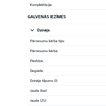
Komplektācija:
GALVENĀS IEZĪMES
Dzinējs
Pārnesumu kārba tips:
Pārnesumu kārba:
Piedziņa:
Degviela:
Dzinēja tilpums (l):
Jauda (kw):
Jauda (ZS):