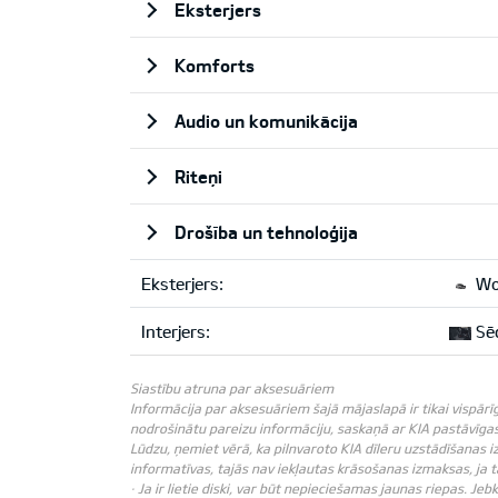
Eksterjers
Komforts
Audio un komunikācija
Riteņi
Drošība un tehnoloģija
Eksterjers:
Wol
Interjers:
Sēd
Siastību atruna par aksesuāriem
Informācija par aksesuāriem šajā mājaslapā ir tikai vispārī
nodrošinātu pareizu informāciju, saskaņā ar KIA pastāvīgas 
Lūdzu, ņemiet vērā, ka pilnvaroto KIA dīleru uzstādīšanas i
informatīvas, tajās nav iekļautas krāsošanas izmaksas, ja
· Ja ir lietie diski, var būt nepieciešamas jaunas riepas. J