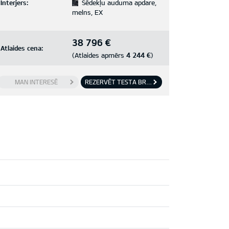
Interjers:
Sēdekļu auduma apdare,
melns, EX
38 796 €
Atlaides cena:
4 244 €
(Atlaides apmērs
)
MAN INTERESĒ
REZERVĒT TESTA BRAUCIENU