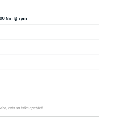
4,500 Nm @ rpm
e, ceļa un laika apstākļi.