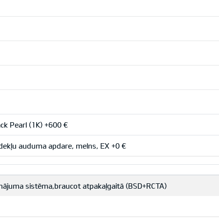
ck Pearl (1K) +600 €
ekļu auduma apdare, melns, EX +0 €
nājuma sistēma,braucot atpakaļgaitā (BSD+RCTA)