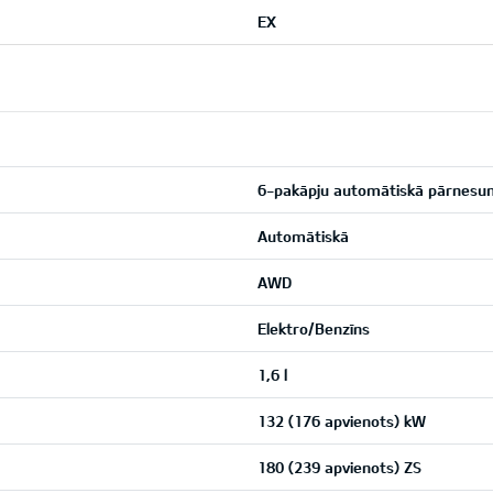
EX
6-pakāpju automātiskā pārnesu
Automātiskā
AWD
Elektro/Benzīns
1,6 l
132 (176 apvienots) kW
180 (239 apvienots) ZS