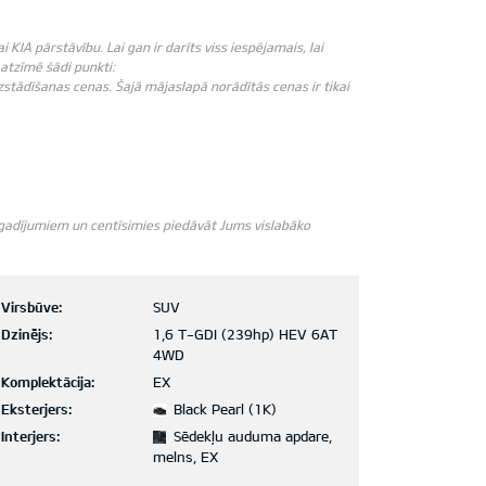
IA pārstāvību. Lai gan ir darīts viss iespējamais, lai
āatzīmē šādi punkti:
zstādīšanas cenas. Šajā mājaslapā norādītās cenas ir tikai
m gadījumiem un centīsimies piedāvāt Jums vislabāko
Virsbūve:
SUV
Dzinējs:
1,6 T-GDI (239hp) HEV 6AT
4WD
Komplektācija:
EX
Eksterjers:
Black Pearl (1K)
Interjers:
Sēdekļu auduma apdare,
melns, EX