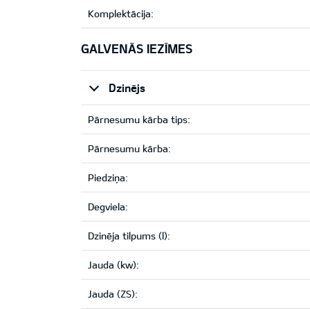
Komplektācija:
GALVENĀS IEZĪMES
Dzinējs
Pārnesumu kārba tips:
Pārnesumu kārba:
Piedziņa:
Degviela:
Dzinēja tilpums (l):
Jauda (kw):
Jauda (ZS):