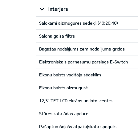
Interjers
Salokāmi aizmugures sēdekļi (40:20:40)
Salona gaisa filtrs
Bagāžas nodalījums zem nodalījuma grīdas
Elektroniskais pārnesumu pārslēgs E-Switch
Elkoņu balsts vadītāja sēdeklim
Elkoņu balsts aizmugurē
12,3" TFT LCD ekrāns un info-centrs
Stūres rata ādas apdare
Pašaptumšojošs atpakaļskata spogulis