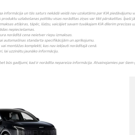
ga informācija un tās saturs nekādā veidā nav uzskatāms par KIA piedāvājumu vai K
produktu uzlabošanas politiku visas norādītas ziņas var tikt pārskatītas. Īpaši j
zmaksas atšķiras, tāpēc, lūdzu, vaicājiet savam tuvākajam KIA dīlerim precīzas u
 tādas nepieciešamas.
ebkura norādītā cena neietver riepu izmaksas.
vai automašīnas standarta specifikācijām un aprīkojumu.
vai montāžas komplekti, kas nav iekļauti norādītajā cenā.
ri, lai uzzinātu jaunāko informāciju.
 bet būs gadījumi, kad ir norādīta nepareiza informācija. Atvainojamies par šie