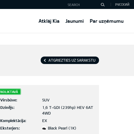
РУССКИЙ
Atklāj Kia
Jaunumi
Par uzņēmumu
ATGRIEZTIES UZ SARAKSTU
NOLIKTAVĀ
Virsbūve:
SUV
Dzinējs:
1,6 T-GDI (239hp) HEV 6AT
4WD
Komplektācija:
EX
Eksterjers:
Black Pearl (1K)