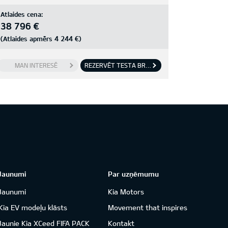
Atlaides cena:
38 796 €
4 244 €
(Atlaides apmērs
)
MAN INTERESĒ
REZERVĒT TESTA BRAUCIENU
Jaunumi
Par uzņēmumu
Jaunumi
Kia Motors
Kia EV modeļu klāsts
Movement that inspires
Jaunie Kia XCeed FIFA PACK
Kontakt