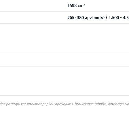
1598 cm³
265 (380 apvienots) / 1,500 ~ 
s patēriņu var ietekmēt papildu aprīkojums, braukšanas tehnika, lietderīgā slodz