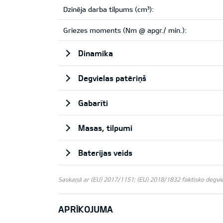
Dzinēja darba tilpums (cm³):
Griezes moments (Nm @ apgr./ min.):
Dinamika
Degvielas patēriņš
Gabarīti
Masas, tilpumi
Baterijas veids
Saskaņā ar (EU) 2017/1151; (EU) 2018/1832 faktisko degviela
APRĪKOJUMA