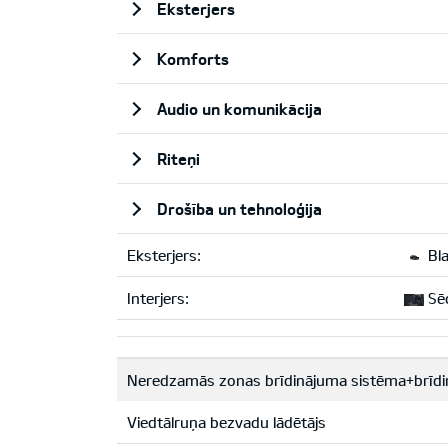
Eksterjers
Komforts
Audio un komunikācija
Riteņi
Drošība un tehnoloģija
Eksterjers:
Bla
Interjers:
Sēd
Neredzamās zonas brīdinājuma sistēma+brīdi
Viedtālruņa bezvadu lādētājs