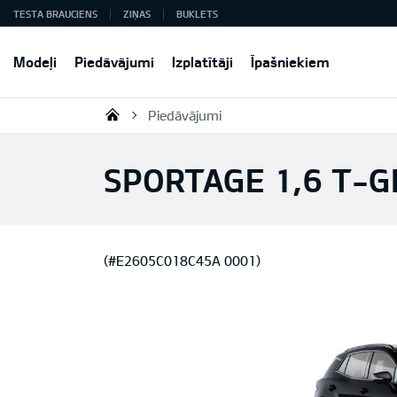
TESTA BRAUCIENS
ZIŅAS
BUKLETS
Modeļi
Piedāvājumi
Izplatītāji
Īpašniekiem
Piedāvājumi
KIA AUTO AS
SPORTAGE 1,6 T-G
(#E2605C018C45A 0001)