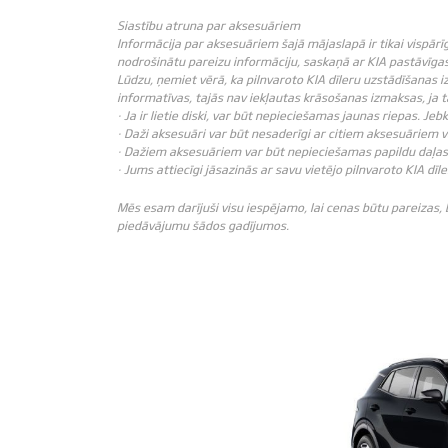
Siastību atruna par aksesuāriem
Informācija par aksesuāriem šajā mājaslapā ir tikai vispārī
nodrošinātu pareizu informāciju, saskaņā ar KIA pastāvīgas 
Lūdzu, ņemiet vērā, ka pilnvaroto KIA dīleru uzstādīšanas i
informatīvas, tajās nav iekļautas krāsošanas izmaksas, ja
· Ja ir lietie diski, var būt nepieciešamas jaunas riepas. J
· Daži aksesuāri var būt nesaderīgi ar citiem aksesuāriem 
· Dažiem aksesuāriem var būt nepieciešamas papildu daļas 
· Jums attiecīgi jāsazinās ar savu vietējo pilnvaroto KIA dīle
Mēs esam darījuši visu iespējamo, lai cenas būtu pareizas,
piedāvājumu šādos gadījumos.