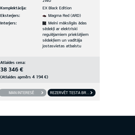
2WD
Komplektācija:
EX Black Edition
Eksterjers:
Magma Red (ARD)
Interjers:
Melni mākslīgās ādas
sēdekļi ar elektriski
regulējamiem priekšējiem
sēdekļiem un vadītāja
jostasvietas atbalstu
Atlaides cena:
38 346 €
4 194 €
(Atlaides apmērs
)
MAN INTERESĒ
REZERVĒT TESTA BRAUCIENU