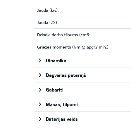
Jauda (kw):
Jauda (ZS):
Dzinēja darba tilpums (cm³):
Griezes moments (Nm @ apgr./ min.):
Dinamika
Degvielas patēriņš
Gabarīti
Masas, tilpumi
Baterijas veids