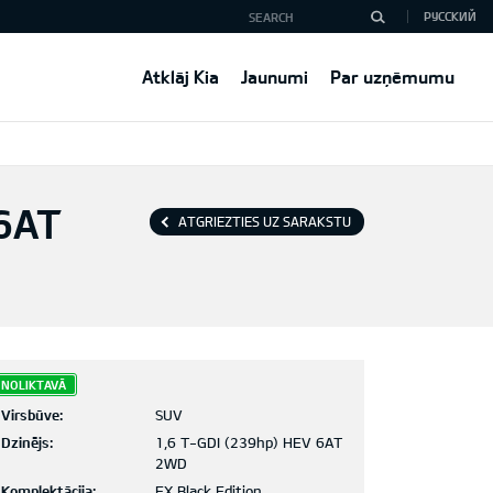
РУССКИЙ
Atklāj Kia
Jaunumi
Par uzņēmumu
6AT
ATGRIEZTIES UZ SARAKSTU
NOLIKTAVĀ
Virsbūve:
SUV
Dzinējs:
1,6 T-GDI (239hp) HEV 6AT
2WD
Komplektācija:
EX Black Edition