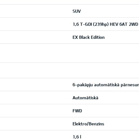
SUV
1,6 T-GDI (239hp) HEV 6AT 2WD
EX Black Edition
6-pakāpju automātiskā pārnesu
Automātiskā
FWD
Elektro/Benzīns
1,6 l