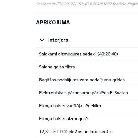
Saskaņā ar (EU) 2017/1151; (EU) 2018/1832 faktisko degviela
APRĪKOJUMA
Interjers
Salokāmi aizmugures sēdekļi (40:20:40)
Salona gaisa filtrs
Bagāžas nodalījums zem nodalījuma grīdas
Elektroniskais pārnesumu pārslēgs E-Switch
Elkoņu balsts vadītāja sēdeklim
Elkoņu balsts aizmugurē
12,3" TFT LCD ekrāns un info-centrs