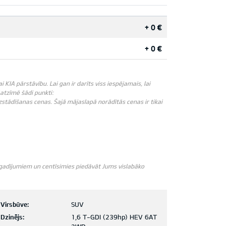
+ 0 €
+ 0 €
IA pārstāvību. Lai gan ir darīts viss iespējamais, lai
āatzīmē šādi punkti:
zstādīšanas cenas. Šajā mājaslapā norādītās cenas ir tikai
m gadījumiem un centīsimies piedāvāt Jums vislabāko
Virsbūve:
SUV
Dzinējs:
1,6 T-GDI (239hp) HEV 6AT