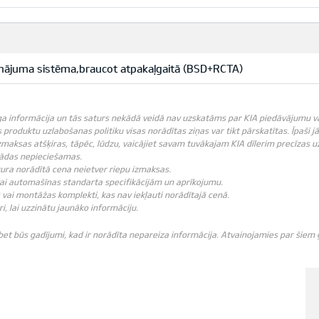
nājuma sistēma,braucot atpakaļgaitā (BSD+RCTA)
ga informācija un tās saturs nekādā veidā nav uzskatāms par KIA piedāvājumu vai K
produktu uzlabošanas politiku visas norādītas ziņas var tikt pārskatītas. Īpaši j
zmaksas atšķiras, tāpēc, lūdzu, vaicājiet savam tuvākajam KIA dīlerim precīzas u
 tādas nepieciešamas.
ebkura norādītā cena neietver riepu izmaksas.
vai automašīnas standarta specifikācijām un aprīkojumu.
vai montāžas komplekti, kas nav iekļauti norādītajā cenā.
ri, lai uzzinātu jaunāko informāciju.
 bet būs gadījumi, kad ir norādīta nepareiza informācija. Atvainojamies par šie