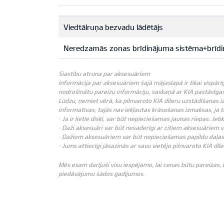
Viedtālruņa bezvadu lādētājs
Neredzamās zonas brīdinājuma sistēma+brīdi
Siastību atruna par aksesuāriem
Informācija par aksesuāriem šajā mājaslapā ir tikai vispārī
nodrošinātu pareizu informāciju, saskaņā ar KIA pastāvīgas 
Lūdzu, ņemiet vērā, ka pilnvaroto KIA dīleru uzstādīšanas i
informatīvas, tajās nav iekļautas krāsošanas izmaksas, ja
· Ja ir lietie diski, var būt nepieciešamas jaunas riepas. J
· Daži aksesuāri var būt nesaderīgi ar citiem aksesuāriem 
· Dažiem aksesuāriem var būt nepieciešamas papildu daļas 
· Jums attiecīgi jāsazinās ar savu vietējo pilnvaroto KIA dīle
Mēs esam darījuši visu iespējamo, lai cenas būtu pareizas,
piedāvājumu šādos gadījumos.