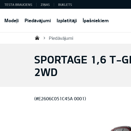
TESTA BRAUCIENS
ZIŅAS
BUKLETS
Modeļi
Piedāvājumi
Izplatītāji
Īpašniekiem
Piedāvājumi
KIA AUTO AS
SPORTAGE 1,6 T-GD
2WD
(#E2606C051C45A 0001)