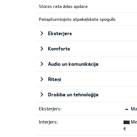
Stūres rata ādas apdare
Pašaptumšojošs atpakaļskata spogulis
Eksterjers
Komforts
Audio un komunikācija
Riteņi
Drošība un tehnoloģija
Eksterjers:
Ma
Interjers:
Mel
€