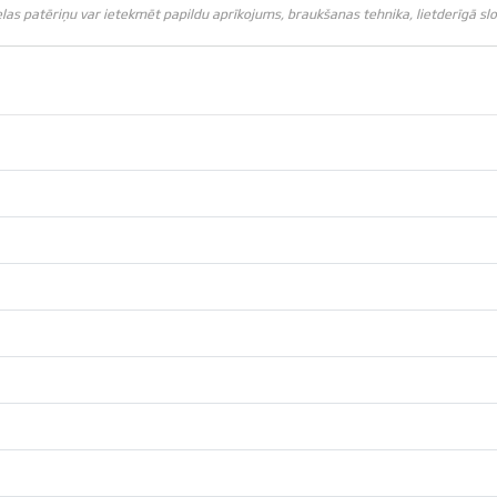
s patēriņu var ietekmēt papildu aprīkojums, braukšanas tehnika, lietderīgā slodz