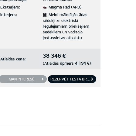
Eksterjers:
Magma Red (ARD)
Interjers:
Melni mākslīgās ādas
sēdekļi ar elektriski
regulējamiem priekšējiem
sēdekļiem un vadītāja
jostasvietas atbalstu
38 346 €
Atlaides cena:
4 194 €
(Atlaides apmērs
)
MAN INTERESĒ
REZERVĒT TESTA BRAUCIENU