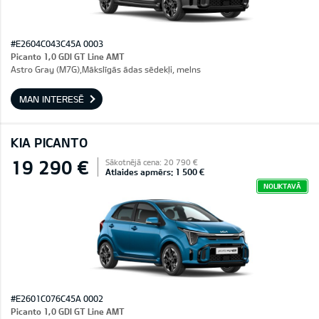
#E2604C043C45A 0003
Picanto 1,0 GDI GT Line AMT
Astro Gray (M7G),Mākslīgās ādas sēdekļi, melns
MAN INTERESĒ
KIA PICANTO
19 290 €
Sākotnējā cena: 20 790 €
Atlaides apmērs: 1 500 €
NOLIKTAVĀ
#E2601C076C45A 0002
Picanto 1,0 GDI GT Line AMT