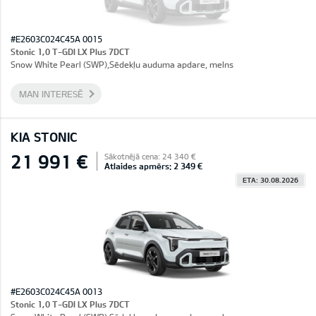
#E2603C024C45A 0015
Stonic 1,0 T-GDI LX Plus 7DCT
Snow White Pearl (SWP),Sēdekļu auduma apdare, melns
MAN INTERESĒ
KIA STONIC
21 991 €
Sākotnējā cena: 24 340 €
Atlaides apmērs: 2 349 €
ETA: 30.08.2026
#E2603C024C45A 0013
Stonic 1,0 T-GDI LX Plus 7DCT