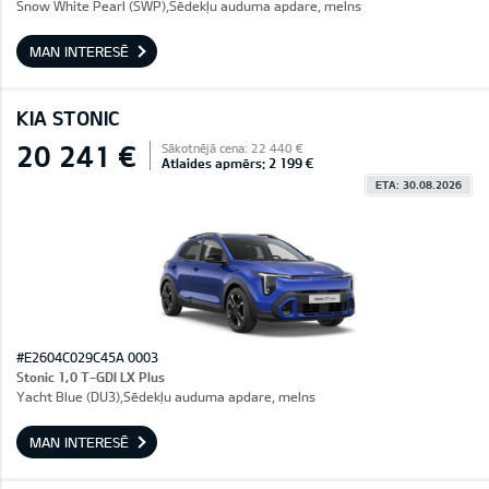
Snow White Pearl (SWP),Sēdekļu auduma apdare, melns
MAN INTERESĒ
KIA STONIC
20 241 €
Sākotnējā cena: 22 440 €
Atlaides apmērs: 2 199 €
ETA: 30.08.2026
#E2604C029C45A 0003
Stonic 1,0 T-GDI LX Plus
Yacht Blue (DU3),Sēdekļu auduma apdare, melns
MAN INTERESĒ