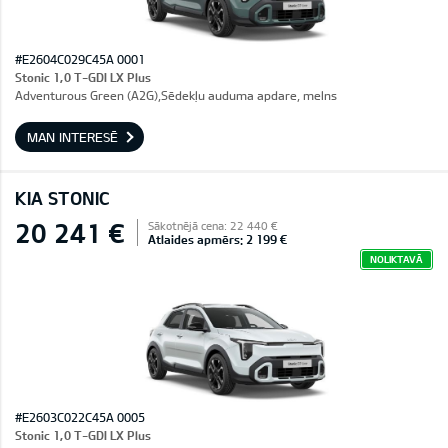
#E2604C029C45A 0001
Stonic 1,0 T-GDI LX Plus
Adventurous Green (A2G),Sēdekļu auduma apdare, melns
MAN INTERESĒ
KIA STONIC
20 241 €
Sākotnējā cena: 22 440 €
Atlaides apmērs: 2 199 €
NOLIKTAVĀ
#E2603C022C45A 0005
Stonic 1,0 T-GDI LX Plus