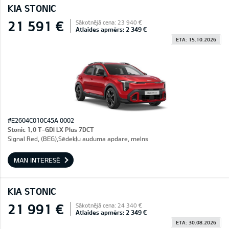
KIA STONIC
21 591 €
Sākotnējā cena: 23 940 €
Atlaides apmērs: 2 349 €
ETA: 15.10.2026
#E2604C010C45A 0002
Stonic 1,0 T-GDI LX Plus 7DCT
Signal Red, (BEG),Sēdekļu auduma apdare, melns
MAN INTERESĒ
KIA STONIC
21 991 €
Sākotnējā cena: 24 340 €
Atlaides apmērs: 2 349 €
ETA: 30.08.2026