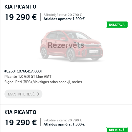
KIA PICANTO
19 290 €
Sākotnējā cena: 20 790 €
Atlaides apmērs: 1 500 €
NOLIKTAVĀ
Rezervēts
#E2601C076C45A 0001
Picanto 1,0 GDI GT Line AMT
Signal Red (BEG),Mākslīgās ādas sēdekļi, melns
MAN INTERESĒ
KIA PICANTO
19 290 €
Sākotnējā cena: 20 790 €
Atlaides apmērs: 1 500 €
NOLIKTAVĀ