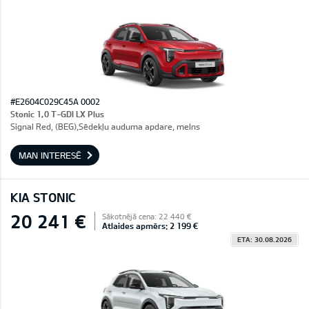
#E2604C029C45A 0002
Stonic 1,0 T-GDI LX Plus
Signal Red, (BEG),Sēdekļu auduma apdare, melns
MAN INTERESĒ
KIA STONIC
20 241 €
Sākotnējā cena: 22 440 €
Atlaides apmērs: 2 199 €
ETA: 30.08.2026