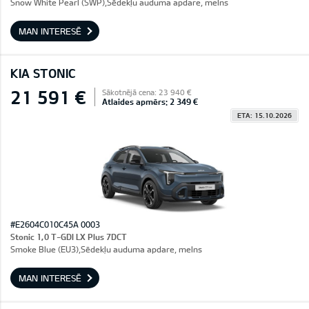
Snow White Pearl (SWP),Sēdekļu auduma apdare, melns
MAN INTERESĒ
KIA STONIC
21 591 €
Sākotnējā cena: 23 940 €
Atlaides apmērs: 2 349 €
ETA: 15.10.2026
#E2604C010C45A 0003
Stonic 1,0 T-GDI LX Plus 7DCT
Smoke Blue (EU3),Sēdekļu auduma apdare, melns
MAN INTERESĒ