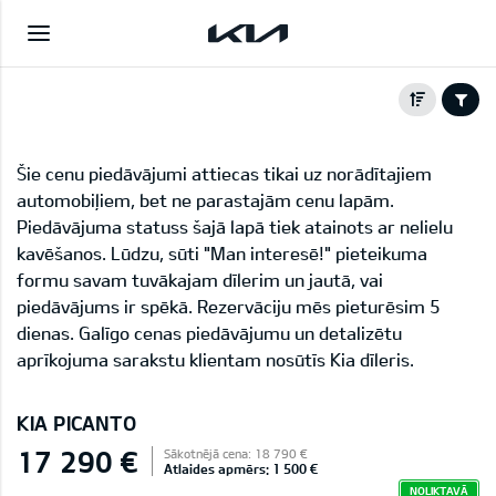
Šie cenu piedāvājumi attiecas tikai uz norādītajiem
automobiļiem, bet ne parastajām cenu lapām.
Piedāvājuma statuss šajā lapā tiek atainots ar nelielu
kavēšanos. Lūdzu, sūti "Man interesē!" pieteikuma
formu savam tuvākajam dīlerim un jautā, vai
piedāvājums ir spēkā. Rezervāciju mēs pieturēsim 5
dienas. Galīgo cenas piedāvājumu un detalizētu
aprīkojuma sarakstu klientam nosūtīs Kia dīleris.
KIA PICANTO
17 290 €
Sākotnējā cena: 18 790 €
Atlaides apmērs: 1 500 €
NOLIKTAVĀ