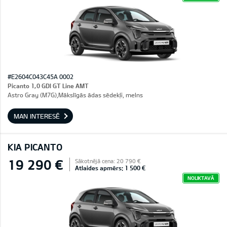
#E2604C043C45A 0002
Picanto 1,0 GDI GT Line AMT
Astro Gray (M7G),Mākslīgās ādas sēdekļi, melns
MAN INTERESĒ
KIA PICANTO
19 290 €
Sākotnējā cena: 20 790 €
Atlaides apmērs: 1 500 €
NOLIKTAVĀ