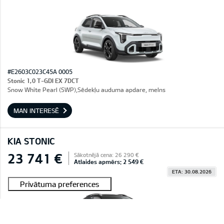
#E2603C023C45A 0005
Stonic 1,0 T-GDI EX 7DCT
Snow White Pearl (SWP),Sēdekļu auduma apdare, melns
MAN INTERESĒ
KIA STONIC
23 741 €
Sākotnējā cena: 26 290 €
Atlaides apmērs: 2 549 €
ETA: 30.08.2026