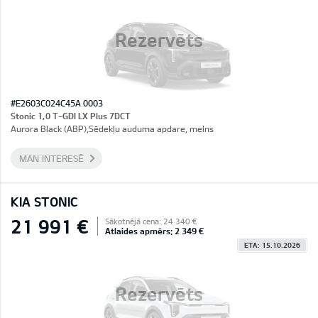
Rezervēts
#E2603C024C45A 0003
Stonic 1,0 T-GDI LX Plus 7DCT
Aurora Black (ABP),Sēdekļu auduma apdare, melns
MAN INTERESĒ
KIA STONIC
21 991 €
Sākotnējā cena: 24 340 €
Atlaides apmērs: 2 349 €
ETA: 15.10.2026
Rezervēts