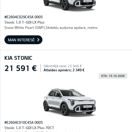
#E2604C029C45A 0005
Stonic 1,0 T-GDI LX Plus
Snow White Pearl (SWP),Sēdekļu auduma apdare, melns
MAN INTERESĒ
KIA STONIC
21 591 €
Sākotnējā cena: 23 940 €
Atlaides apmērs: 2 349 €
ETA: 15.10.2026
#E2604C010C45A 0005
Stonic 1,0 T-GDI LX Plus 7DCT