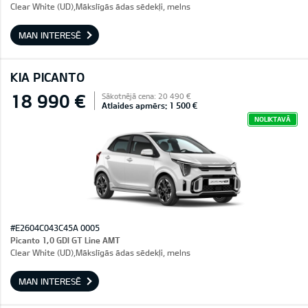
Clear White (UD),Mākslīgās ādas sēdekļi, melns
MAN INTERESĒ
KIA PICANTO
18 990 €
Sākotnējā cena: 20 490 €
Atlaides apmērs: 1 500 €
NOLIKTAVĀ
#E2604C043C45A 0005
Picanto 1,0 GDI GT Line AMT
Clear White (UD),Mākslīgās ādas sēdekļi, melns
MAN INTERESĒ