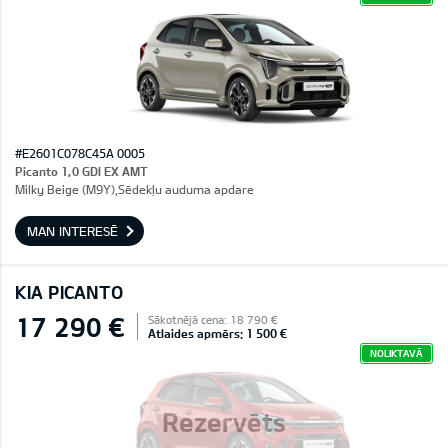
#E2601C078C45A 0005
Picanto 1,0 GDI EX AMT
Milky Beige (M9Y),Sēdekļu auduma apdare
MAN INTERESĒ
KIA PICANTO
17 290 €
Sākotnējā cena: 18 790 €
Atlaides apmērs: 1 500 €
NOLIKTAVĀ
Rezervēts