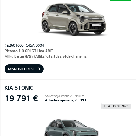
#E2601C051C45A 0004
Picanto 1,0 GDI GT Line AMT
Milky Beige (M9Y),Mākslīgās ādas sēdekļi, melns
MAN INTERESĒ
KIA STONIC
19 791 €
Sākotnējā cena: 21 990 €
Atlaides apmērs: 2 199 €
ETA: 30.08.2026