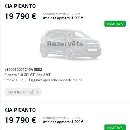
KIA PICANTO
19 790 €
Sākotnējā cena: 21 290 €
Atlaides apmērs: 1 500 €
NOLIKTAVĀ
Rezervēts
#E2601C051C45A 0002
Picanto 1,0 GDI GT Line AMT
Smoke Blue (EU3),Mākslīgās ādas sēdekļi, melns
MAN INTERESĒ
KIA PICANTO
19 790 €
Sākotnējā cena: 21 290 €
Atlaides apmērs: 1 500 €
NOLIKTAVĀ