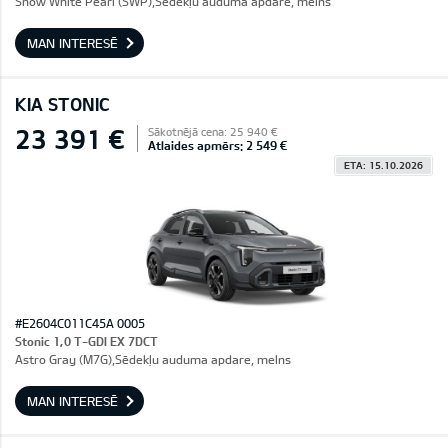
Snow White Pearl (SWP),Sēdekļu auduma apdare, melns
MAN INTERESĒ
KIA STONIC
23 391 €
Sākotnējā cena: 25 940 €
Atlaides apmērs: 2 549 €
ETA: 15.10.2026
#E2604C011C45A 0005
Stonic 1,0 T-GDI EX 7DCT
Astro Gray (M7G),Sēdekļu auduma apdare, melns
MAN INTERESĒ