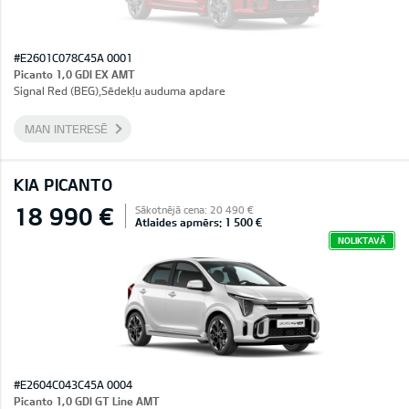
#E2601C078C45A 0001
Picanto 1,0 GDI EX AMT
Signal Red (BEG),Sēdekļu auduma apdare
MAN INTERESĒ
KIA PICANTO
18 990 €
Sākotnējā cena: 20 490 €
Atlaides apmērs: 1 500 €
NOLIKTAVĀ
#E2604C043C45A 0004
Picanto 1,0 GDI GT Line AMT