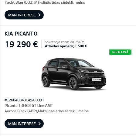
Yacht Blue (DU3),Mākslīgās ādas sēdekļi, melns
MAN INTERESĒ
KIA PICANTO
19 290 €
Sākotnējā cena: 20 790 €
Atlaides apmērs: 1 500 €
NOLIKTAVĀ
#E2604C043C45A 0001
Picanto 1,0 GDI GT Line AMT
Aurora Black (ABP),Mākslīgās ādas sēdekļi, melns
MAN INTERESĒ