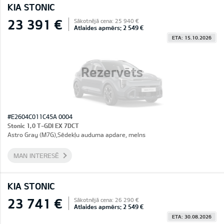
KIA STONIC
23 391 €
Sākotnējā cena: 25 940 €
Atlaides apmērs: 2 549 €
ETA: 15.10.2026
Rezervēts
#E2604C011C45A 0004
Stonic 1,0 T-GDI EX 7DCT
Astro Gray (M7G),Sēdekļu auduma apdare, melns
MAN INTERESĒ
KIA STONIC
23 741 €
Sākotnējā cena: 26 290 €
Atlaides apmērs: 2 549 €
ETA: 30.08.2026