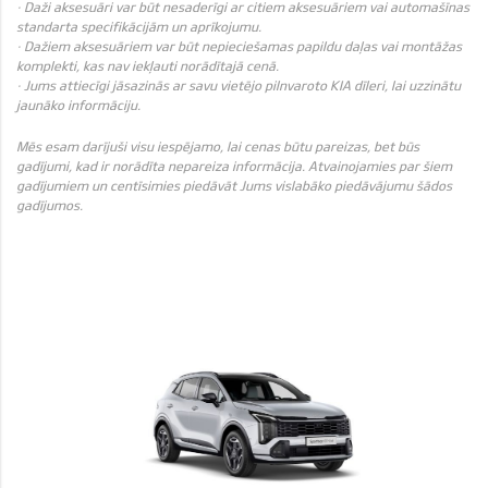
· Daži aksesuāri var būt nesaderīgi ar citiem aksesuāriem vai automašīnas
standarta specifikācijām un aprīkojumu.
· Dažiem aksesuāriem var būt nepieciešamas papildu daļas vai montāžas
komplekti, kas nav iekļauti norādītajā cenā.
· Jums attiecīgi jāsazinās ar savu vietējo pilnvaroto KIA dīleri, lai uzzinātu
jaunāko informāciju.
Mēs esam darījuši visu iespējamo, lai cenas būtu pareizas, bet būs
gadījumi, kad ir norādīta nepareiza informācija. Atvainojamies par šiem
gadījumiem un centīsimies piedāvāt Jums vislabāko piedāvājumu šādos
gadījumos.