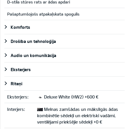
D-stila stūres rats ar ādas apdari
Pašaptumšojošs atpakaļskata spogulis
Komforts
Drošība un tehnoloģija
Audio un komunikācija
Eksterjers
Riteņi
Eksterjers:
Deluxe White (HW2) +600 €
Interjers:
Melnas zamšādas un mākslīgās ādas
kombinētie sēdekļi un elektriski vadāmi,
ventilējami priekšējie sēdekļi +0 €