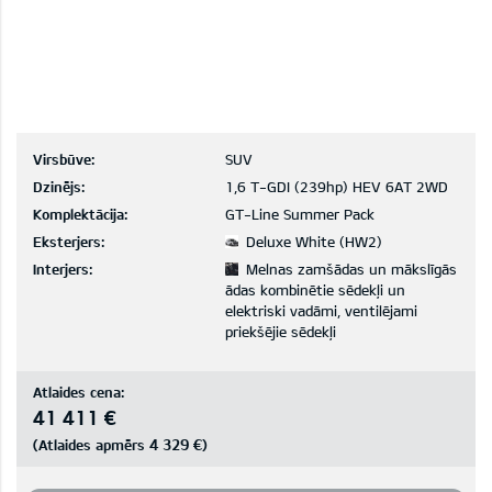
Virsbūve:
SUV
Dzinējs:
1,6 T-GDI (239hp) HEV 6AT 2WD
Komplektācija:
GT-Line Summer Pack
Eksterjers:
Deluxe White (HW2)
Interjers:
Melnas zamšādas un mākslīgās
ādas kombinētie sēdekļi un
elektriski vadāmi, ventilējami
priekšējie sēdekļi
Atlaides cena:
41 411 €
4 329 €
(Atlaides apmērs
)