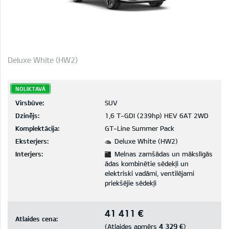
Deluxe White (HW2)
NOLIKTAVĀ
Virsbūve:
SUV
Dzinējs:
1,6 T-GDI (239hp) HEV 6AT 2WD
Komplektācija:
GT-Line Summer Pack
Eksterjers:
Deluxe White (HW2)
Interjers:
Melnas zamšādas un mākslīgās
ādas kombinētie sēdekļi un
elektriski vadāmi, ventilējami
priekšējie sēdekļi
41 411 €
Atlaides cena:
4 329 €
(Atlaides apmērs
)