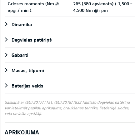
Griezes moments (Nm @
265 (380 apvienots) / 1,500 ~
apgr./ min.):
4,500 Nm @ rpm
Dinamika
Degvielas patēriņš
Gabarīti
Masas, tilpumi
Baterijas veids
Saskaņā ar (EU) 2017/1151; (EU) 2018/1832 faktisko degvielas patēriņu
var ietekmēt papildu aprīkojums, braukšanas tehnika, lietderīgā slodze,
ceļa un laika apstākļi.
APRĪKOJUMA