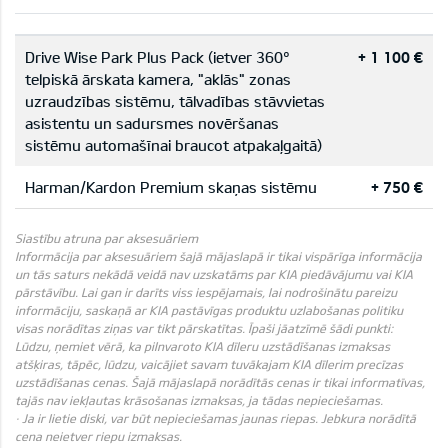
Drive Wise Park Plus Pack (ietver 360°
+ 1 100 €
telpiskā ārskata kamera, "aklās" zonas
uzraudzības sistēmu, tālvadības stāvvietas
asistentu un sadursmes novēršanas
sistēmu automašīnai braucot atpakaļgaitā)
Harman/Kardon Premium skaņas sistēmu
+ 750 €
Siastību atruna par aksesuāriem
Informācija par aksesuāriem šajā mājaslapā ir tikai vispārīga informācija
un tās saturs nekādā veidā nav uzskatāms par KIA piedāvājumu vai KIA
pārstāvību. Lai gan ir darīts viss iespējamais, lai nodrošinātu pareizu
informāciju, saskaņā ar KIA pastāvīgas produktu uzlabošanas politiku
visas norādītas ziņas var tikt pārskatītas. Īpaši jāatzīmē šādi punkti:
Lūdzu, ņemiet vērā, ka pilnvaroto KIA dīleru uzstādīšanas izmaksas
atšķiras, tāpēc, lūdzu, vaicājiet savam tuvākajam KIA dīlerim precīzas
uzstādīšanas cenas. Šajā mājaslapā norādītās cenas ir tikai informatīvas,
tajās nav iekļautas krāsošanas izmaksas, ja tādas nepieciešamas.
· Ja ir lietie diski, var būt nepieciešamas jaunas riepas. Jebkura norādītā
cena neietver riepu izmaksas.