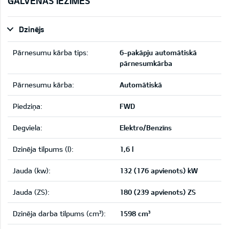
GALVENĀS IEZĪMES
Dzinējs
Pārnesumu kārba tips:
6-pakāpju automātiskā
pārnesumkārba
Pārnesumu kārba:
Automātiskā
Piedziņa:
FWD
Degviela:
Elektro/Benzīns
Dzinēja tilpums (l):
1,6 l
Jauda (kw):
132 (176 apvienots) kW
Jauda (ZS):
180 (239 apvienots) ZS
Dzinēja darba tilpums (cm³):
1598 cm³