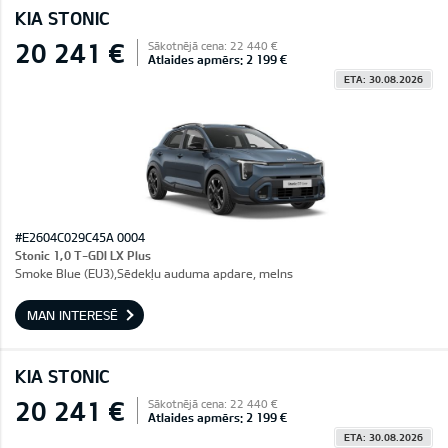
KIA STONIC
20 241 €
Sākotnējā cena: 22 440 €
Atlaides apmērs: 2 199 €
ETA: 30.08.2026
#E2604C029C45A 0004
Stonic 1,0 T-GDI LX Plus
Smoke Blue (EU3),Sēdekļu auduma apdare, melns
MAN INTERESĒ
KIA STONIC
20 241 €
Sākotnējā cena: 22 440 €
Atlaides apmērs: 2 199 €
ETA: 30.08.2026