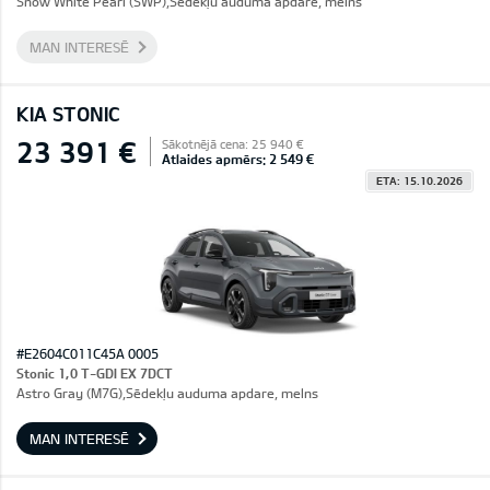
Snow White Pearl (SWP),Sēdekļu auduma apdare, melns
MAN INTERESĒ
KIA STONIC
23 391 €
Sākotnējā cena: 25 940 €
Atlaides apmērs: 2 549 €
ETA: 15.10.2026
#E2604C011C45A 0005
Stonic 1,0 T-GDI EX 7DCT
Astro Gray (M7G),Sēdekļu auduma apdare, melns
MAN INTERESĒ