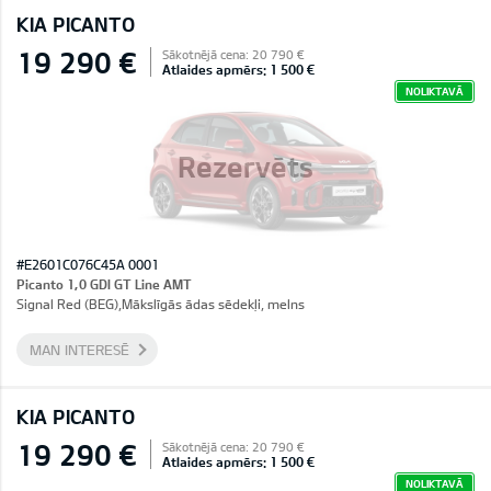
KIA PICANTO
19 290 €
Sākotnējā cena: 20 790 €
Atlaides apmērs: 1 500 €
NOLIKTAVĀ
Rezervēts
#E2601C076C45A 0001
Picanto 1,0 GDI GT Line AMT
Signal Red (BEG),Mākslīgās ādas sēdekļi, melns
MAN INTERESĒ
KIA PICANTO
19 290 €
Sākotnējā cena: 20 790 €
Atlaides apmērs: 1 500 €
NOLIKTAVĀ