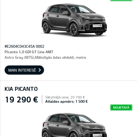
#E2604C043C45A 0002
Picanto 1,0 GDI GT Line AMT
Astro Gray (M7G),Mākslīgās ādas sēdekļi, melns
MAN INTERESĒ
KIA PICANTO
19 290 €
Sākotnējā cena: 20 790 €
Atlaides apmērs: 1 500 €
NOLIKTAVĀ