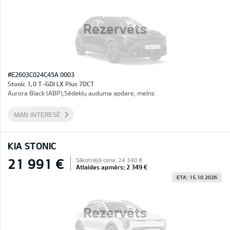
Rezervēts
#E2603C024C45A 0003
Stonic 1,0 T-GDI LX Plus 7DCT
Aurora Black (ABP),Sēdekļu auduma apdare, melns
MAN INTERESĒ
KIA STONIC
21 991 €
Sākotnējā cena: 24 340 €
Atlaides apmērs: 2 349 €
ETA: 15.10.2026
Rezervēts