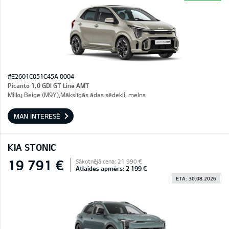
#E2601C051C45A 0004
Picanto 1,0 GDI GT Line AMT
Milky Beige (M9Y),Mākslīgās ādas sēdekļi, melns
MAN INTERESĒ
KIA STONIC
19 791 €
Sākotnējā cena: 21 990 €
Atlaides apmērs: 2 199 €
ETA: 30.08.2026