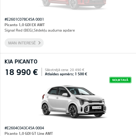
#E2601C078C45A 0001
Picanto 1,0 GDI EX AMT
Signal Red (BEG),Sēdekļu auduma apdare
MAN INTERESĒ
KIA PICANTO
18 990 €
Sākotnējā cena: 20 490 €
Atlaides apmērs: 1 500 €
NOLIKTAVĀ
#E2604C043C45A 0004
Picanto 1,0 GDI GT Line AMT