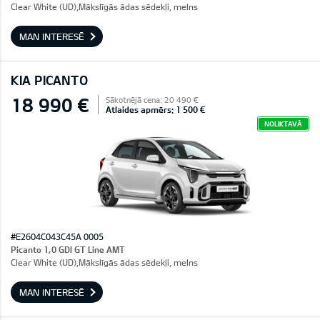
Clear White (UD),Mākslīgās ādas sēdekļi, melns
MAN INTERESĒ
KIA PICANTO
18 990 €
Sākotnējā cena: 20 490 €
Atlaides apmērs: 1 500 €
NOLIKTAVĀ
#E2604C043C45A 0005
Picanto 1,0 GDI GT Line AMT
Clear White (UD),Mākslīgās ādas sēdekļi, melns
MAN INTERESĒ