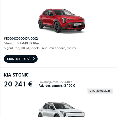
#E2604C029C45A 0002
Stonic 1,0 T-GDI LX Plus
Signal Red, (BEG),Sēdekļu auduma apdare, melns
MAN INTERESĒ
KIA STONIC
20 241 €
Sākotnējā cena: 22 440 €
Atlaides apmērs: 2 199 €
ETA: 30.08.2026