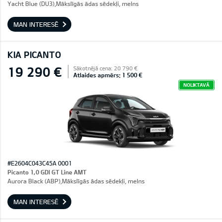
Yacht Blue (DU3),Mākslīgās ādas sēdekļi, melns
MAN INTERESĒ
KIA PICANTO
19 290 €
Sākotnējā cena: 20 790 €
Atlaides apmērs: 1 500 €
NOLIKTAVĀ
#E2604C043C45A 0001
Picanto 1,0 GDI GT Line AMT
Aurora Black (ABP),Mākslīgās ādas sēdekļi, melns
MAN INTERESĒ