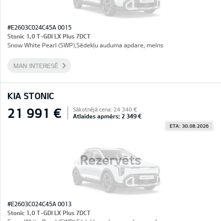
#E2603C024C45A 0015
Stonic 1,0 T-GDI LX Plus 7DCT
Snow White Pearl (SWP),Sēdekļu auduma apdare, melns
MAN INTERESĒ
KIA STONIC
21 991 €
Sākotnējā cena: 24 340 €
Atlaides apmērs: 2 349 €
ETA: 30.08.2026
Rezervēts
#E2603C024C45A 0013
Stonic 1,0 T-GDI LX Plus 7DCT