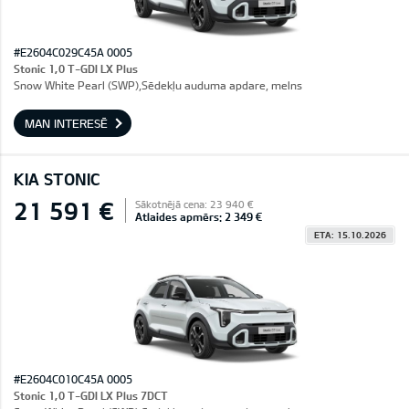
#E2604C029C45A 0005
Stonic 1,0 T-GDI LX Plus
Snow White Pearl (SWP),Sēdekļu auduma apdare, melns
MAN INTERESĒ
KIA STONIC
21 591 €
Sākotnējā cena: 23 940 €
Atlaides apmērs: 2 349 €
ETA: 15.10.2026
#E2604C010C45A 0005
Stonic 1,0 T-GDI LX Plus 7DCT