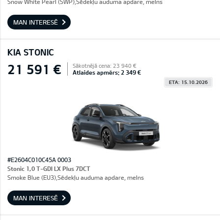
Snow White Pearl (SWP),Sēdekļu auduma apdare, melns
MAN INTERESĒ
KIA STONIC
21 591 €
Sākotnējā cena: 23 940 €
Atlaides apmērs: 2 349 €
ETA: 15.10.2026
#E2604C010C45A 0003
Stonic 1,0 T-GDI LX Plus 7DCT
Smoke Blue (EU3),Sēdekļu auduma apdare, melns
MAN INTERESĒ