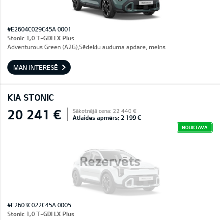
#E2604C029C45A 0001
Stonic 1,0 T-GDI LX Plus
Adventurous Green (A2G),Sēdekļu auduma apdare, melns
MAN INTERESĒ
KIA STONIC
20 241 €
Sākotnējā cena: 22 440 €
Atlaides apmērs: 2 199 €
NOLIKTAVĀ
Rezervēts
#E2603C022C45A 0005
Stonic 1,0 T-GDI LX Plus