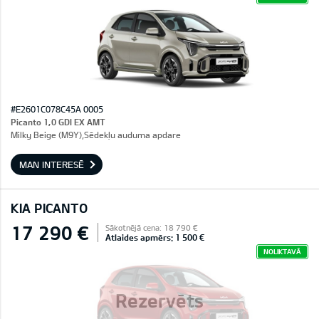
#E2601C078C45A 0005
Picanto 1,0 GDI EX AMT
Milky Beige (M9Y),Sēdekļu auduma apdare
MAN INTERESĒ
KIA PICANTO
17 290 €
Sākotnējā cena: 18 790 €
Atlaides apmērs: 1 500 €
NOLIKTAVĀ
Rezervēts