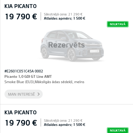
KIA PICANTO
19 790 €
Sākotnējā cena: 21 290 €
Atlaides apmērs: 1 500 €
NOLIKTAVĀ
Rezervēts
#E2601C051C45A 0002
Picanto 1,0 GDI GT Line AMT
Smoke Blue (EU3),Mākslīgās ādas sēdekļi, melns
MAN INTERESĒ
KIA PICANTO
19 790 €
Sākotnējā cena: 21 290 €
Atlaides apmērs: 1 500 €
NOLIKTAVĀ