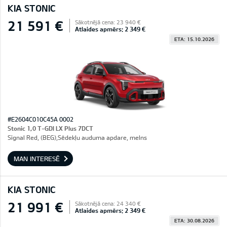
KIA STONIC
21 591 €
Sākotnējā cena: 23 940 €
Atlaides apmērs: 2 349 €
ETA: 15.10.2026
#E2604C010C45A 0002
Stonic 1,0 T-GDI LX Plus 7DCT
Signal Red, (BEG),Sēdekļu auduma apdare, melns
MAN INTERESĒ
KIA STONIC
21 991 €
Sākotnējā cena: 24 340 €
Atlaides apmērs: 2 349 €
ETA: 30.08.2026