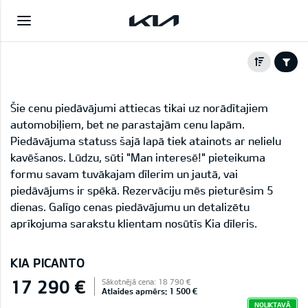
Šie cenu piedāvājumi attiecas tikai uz norādītajiem
automobiļiem, bet ne parastajām cenu lapām.
Piedāvājuma statuss šajā lapā tiek atainots ar nelielu
kavēšanos. Lūdzu, sūti "Man interesē!" pieteikuma
formu savam tuvākajam dīlerim un jautā, vai
piedāvājums ir spēkā. Rezervāciju mēs pieturēsim 5
dienas. Galīgo cenas piedāvājumu un detalizētu
aprīkojuma sarakstu klientam nosūtīs Kia dīleris.
KIA PICANTO
17 290 €
Sākotnējā cena: 18 790 €
Atlaides apmērs: 1 500 €
NOLIKTAVĀ