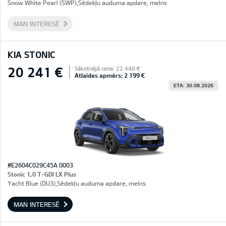
Snow White Pearl (SWP),Sēdekļu auduma apdare, melns
MAN INTERESĒ
KIA STONIC
20 241 €
Sākotnējā cena: 22 440 €
Atlaides apmērs: 2 199 €
ETA: 30.08.2026
#E2604C029C45A 0003
Stonic 1,0 T-GDI LX Plus
Yacht Blue (DU3),Sēdekļu auduma apdare, melns
MAN INTERESĒ