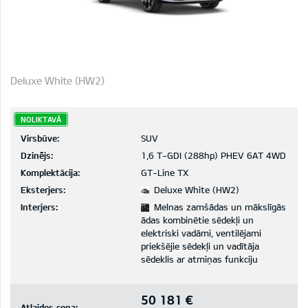
Deluxe White (HW2)
NOLIKTAVĀ
Virsbūve:
SUV
Dzinējs:
1,6 T-GDI (288hp) PHEV 6AT 4WD
Komplektācija:
GT-Line TX
Eksterjers:
Deluxe White (HW2)
Interjers:
Melnas zamšādas un mākslīgās
ādas kombinētie sēdekļi un
elektriski vadāmi, ventilējami
priekšējie sēdekļi un vadītāja
sēdeklis ar atmiņas funkciju
50 181 €
Atlaides cena: