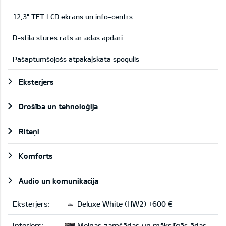
12,3" TFT LCD ekrāns un info-centrs
D-stila stūres rats ar ādas apdari
Pašaptumšojošs atpakaļskata spogulis
Eksterjers
Drošība un tehnoloģija
Riteņi
Komforts
Audio un komunikācija
Eksterjers:
Deluxe White (HW2) +600 €
Interjers:
Melnas zamšādas un mākslīgās ādas