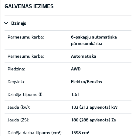
GALVENĀS IEZĪMES
Dzinējs
Pārnesumu kārba:
6-pakāpju automātiskā
pārnesumkārba
Pārnesumu kārba:
Automātiskā
Piedziņa:
AWD
Degviela:
Elektro/Benzīns
Dzinēja tilpums (l):
1,6 l
Jauda (kw):
132 (212 apvienots) kW
Jauda (ZS):
180 (288 apvienots) Zs
Dzinēja darba tilpums (cm³):
1598 cm³