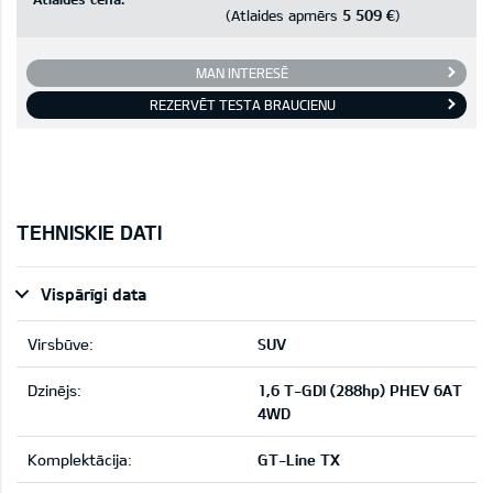
5 509 €
(Atlaides apmērs
)
MAN INTERESĒ
REZERVĒT TESTA BRAUCIENU
TEHNISKIE DATI
Vispārīgi data
Virsbūve:
SUV
Dzinējs:
1,6 T-GDI (288hp) PHEV 6AT
4WD
Komplektācija:
GT-Line TX