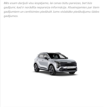
Mēs esam darījuši visu iespējamo, lai cenas būtu pareizas, bet būs
gadījumi, kad ir norādīta nepareiza informācija. Atvainojamies par šiem
gadījumiem un centīsimies piedāvāt Jums vislabāko piedāvājumu šādos
gadījumos.