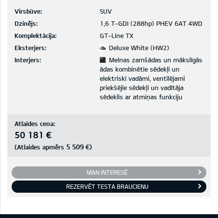
Virsbūve:
SUV
Dzinējs:
1,6 T-GDI (288hp) PHEV 6AT 4WD
Komplektācija:
GT-Line TX
Eksterjers:
Deluxe White (HW2)
Interjers:
Melnas zamšādas un mākslīgās
ādas kombinētie sēdekļi un
elektriski vadāmi, ventilējami
priekšējie sēdekļi un vadītāja
sēdeklis ar atmiņas funkciju
Atlaides cena:
50 181 €
5 509 €
(Atlaides apmērs
)
MAN INTERESĒ
REZERVĒT TESTA BRAUCIENU