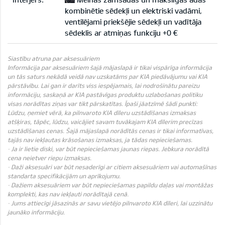
kombinētie sēdekļi un elektriski vadāmi,
ventilējami priekšējie sēdekļi un vadītāja
sēdeklis ar atmiņas funkciju +0 €
Siastību atruna par aksesuāriem
Informācija par aksesuāriem šajā mājaslapā ir tikai vispārīga informācija
un tās saturs nekādā veidā nav uzskatāms par KIA piedāvājumu vai KIA
pārstāvību. Lai gan ir darīts viss iespējamais, lai nodrošinātu pareizu
informāciju, saskaņā ar KIA pastāvīgas produktu uzlabošanas politiku
visas norādītas ziņas var tikt pārskatītas. Īpaši jāatzīmē šādi punkti:
Lūdzu, ņemiet vērā, ka pilnvaroto KIA dīleru uzstādīšanas izmaksas
atšķiras, tāpēc, lūdzu, vaicājiet savam tuvākajam KIA dīlerim precīzas
uzstādīšanas cenas. Šajā mājaslapā norādītās cenas ir tikai informatīvas,
tajās nav iekļautas krāsošanas izmaksas, ja tādas nepieciešamas.
· Ja ir lietie diski, var būt nepieciešamas jaunas riepas. Jebkura norādītā
cena neietver riepu izmaksas.
· Daži aksesuāri var būt nesaderīgi ar citiem aksesuāriem vai automašīnas
standarta specifikācijām un aprīkojumu.
· Dažiem aksesuāriem var būt nepieciešamas papildu daļas vai montāžas
komplekti, kas nav iekļauti norādītajā cenā.
· Jums attiecīgi jāsazinās ar savu vietējo pilnvaroto KIA dīleri, lai uzzinātu
jaunāko informāciju.