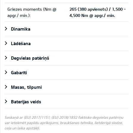
Griezes moments (Nm @
265 (380 apvienots) / 1,500 ~
apgr./ min.):
4,500 Nm @ apgr./ min.
Dinamika
Lādēšana
Degvielas patēriņš
Gabarīti
Masas, tilpumi
Baterijas veids
Saskaņā ar (EU) 2017/1151; (EU) 2018/1832 faktisko degvielas patēriņu
var ietekmēt papildu aprīkojums, braukšanas tehnika, lietderīgā slodze,
ceļa un laika apstākļi.