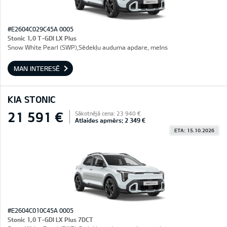
#E2604C029C45A 0005
Stonic 1,0 T-GDI LX Plus
Snow White Pearl (SWP),Sēdekļu auduma apdare, melns
MAN INTERESĒ
KIA STONIC
21 591 €
Sākotnējā cena: 23 940 €
Atlaides apmērs: 2 349 €
ETA: 15.10.2026
#E2604C010C45A 0005
Stonic 1,0 T-GDI LX Plus 7DCT