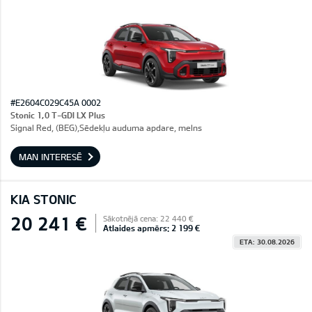
#E2604C029C45A 0002
Stonic 1,0 T-GDI LX Plus
Signal Red, (BEG),Sēdekļu auduma apdare, melns
MAN INTERESĒ
KIA STONIC
20 241 €
Sākotnējā cena: 22 440 €
Atlaides apmērs: 2 199 €
ETA: 30.08.2026