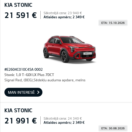
KIA STONIC
21 591 €
Sākotnējā cena: 23 940 €
Atlaides apmērs: 2 349 €
ETA: 15.10.2026
#E2604C010C45A 0002
Stonic 1,0 T-GDI LX Plus 7DCT
Signal Red, (BEG),Sēdekļu auduma apdare, melns
MAN INTERESĒ
KIA STONIC
21 991 €
Sākotnējā cena: 24 340 €
Atlaides apmērs: 2 349 €
ETA: 30.08.2026