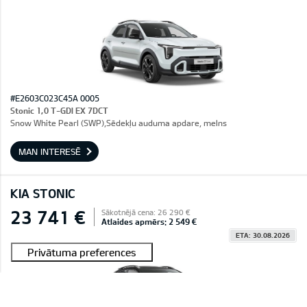
#E2603C023C45A 0005
Stonic 1,0 T-GDI EX 7DCT
Snow White Pearl (SWP),Sēdekļu auduma apdare, melns
MAN INTERESĒ
KIA STONIC
23 741 €
Sākotnējā cena: 26 290 €
Atlaides apmērs: 2 549 €
ETA: 30.08.2026