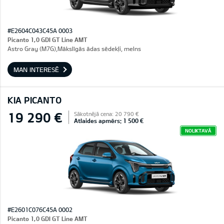
#E2604C043C45A 0003
Picanto 1,0 GDI GT Line AMT
Astro Gray (M7G),Mākslīgās ādas sēdekļi, melns
MAN INTERESĒ
KIA PICANTO
19 290 €
Sākotnējā cena: 20 790 €
Atlaides apmērs: 1 500 €
NOLIKTAVĀ
#E2601C076C45A 0002
Picanto 1,0 GDI GT Line AMT