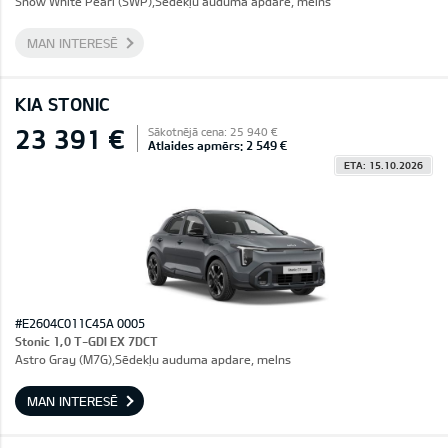
Snow White Pearl (SWP),Sēdekļu auduma apdare, melns
MAN INTERESĒ
KIA STONIC
23 391 €
Sākotnējā cena: 25 940 €
Atlaides apmērs: 2 549 €
ETA: 15.10.2026
#E2604C011C45A 0005
Stonic 1,0 T-GDI EX 7DCT
Astro Gray (M7G),Sēdekļu auduma apdare, melns
MAN INTERESĒ