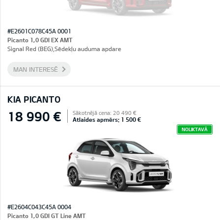
#E2601C078C45A 0001
Picanto 1,0 GDI EX AMT
Signal Red (BEG),Sēdekļu auduma apdare
MAN INTERESĒ
KIA PICANTO
18 990 €
Sākotnējā cena: 20 490 €
Atlaides apmērs: 1 500 €
NOLIKTAVĀ
#E2604C043C45A 0004
Picanto 1,0 GDI GT Line AMT