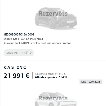
Rezervēts
#E2603C024C45A 0003
Stonic 1,0 T-GDI LX Plus 7DCT
Aurora Black (ABP),Sēdekļu auduma apdare, melns
MAN INTERESĒ
KIA STONIC
21 991 €
Sākotnējā cena: 24 340 €
Atlaides apmērs: 2 349 €
ETA: 15.10.2026
Rezervēts