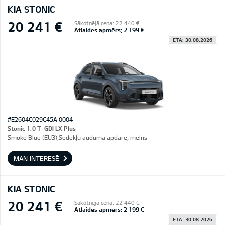
KIA STONIC
20 241 €
Sākotnējā cena: 22 440 €
Atlaides apmērs: 2 199 €
ETA: 30.08.2026
#E2604C029C45A 0004
Stonic 1,0 T-GDI LX Plus
Smoke Blue (EU3),Sēdekļu auduma apdare, melns
MAN INTERESĒ
KIA STONIC
20 241 €
Sākotnējā cena: 22 440 €
Atlaides apmērs: 2 199 €
ETA: 30.08.2026