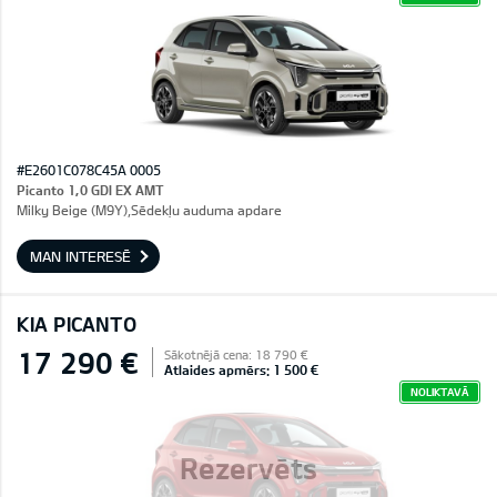
#E2601C078C45A 0005
Picanto 1,0 GDI EX AMT
Milky Beige (M9Y),Sēdekļu auduma apdare
MAN INTERESĒ
KIA PICANTO
17 290 €
Sākotnējā cena: 18 790 €
Atlaides apmērs: 1 500 €
NOLIKTAVĀ
Rezervēts