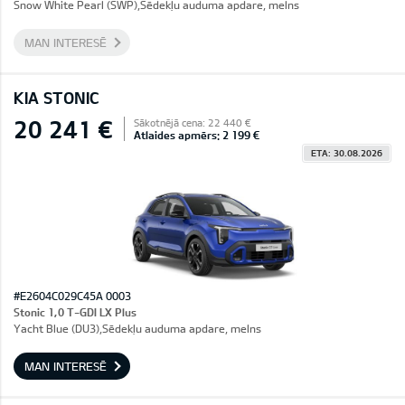
Snow White Pearl (SWP),Sēdekļu auduma apdare, melns
MAN INTERESĒ
KIA STONIC
20 241 €
Sākotnējā cena: 22 440 €
Atlaides apmērs: 2 199 €
ETA: 30.08.2026
#E2604C029C45A 0003
Stonic 1,0 T-GDI LX Plus
Yacht Blue (DU3),Sēdekļu auduma apdare, melns
MAN INTERESĒ