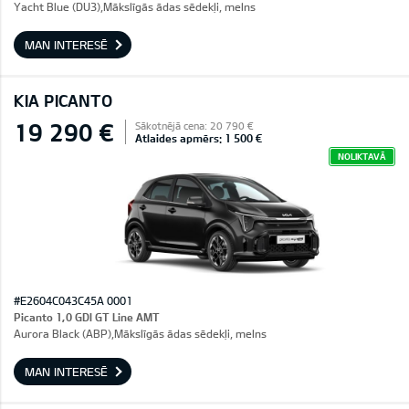
Yacht Blue (DU3),Mākslīgās ādas sēdekļi, melns
MAN INTERESĒ
KIA PICANTO
19 290 €
Sākotnējā cena: 20 790 €
Atlaides apmērs: 1 500 €
NOLIKTAVĀ
#E2604C043C45A 0001
Picanto 1,0 GDI GT Line AMT
Aurora Black (ABP),Mākslīgās ādas sēdekļi, melns
MAN INTERESĒ