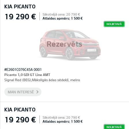
KIA PICANTO
19 290 €
Sākotnējā cena: 20 790 €
Atlaides apmērs: 1 500 €
NOLIKTAVĀ
Rezervēts
#E2601C076C45A 0001
Picanto 1,0 GDI GT Line AMT
Signal Red (BEG),Mākslīgās ādas sēdekļi, melns
MAN INTERESĒ
KIA PICANTO
19 290 €
Sākotnējā cena: 20 790 €
Atlaides apmērs: 1 500 €
NOLIKTAVĀ