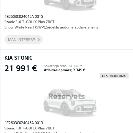
#E2603C024C45A 0015
Stonic 1,0 T-GDI LX Plus 7DCT
Snow White Pearl (SWP),Sēdekļu auduma apdare, melns
MAN INTERESĒ
KIA STONIC
21 991 €
Sākotnējā cena: 24 340 €
Atlaides apmērs: 2 349 €
ETA: 30.08.2026
Rezervēts
#E2603C024C45A 0013
Stonic 1,0 T-GDI LX Plus 7DCT