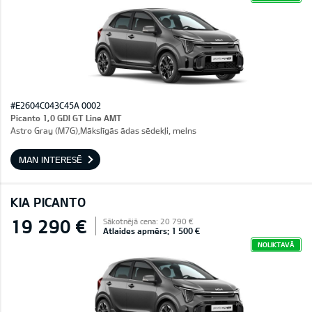
#E2604C043C45A 0002
Picanto 1,0 GDI GT Line AMT
Astro Gray (M7G),Mākslīgās ādas sēdekļi, melns
MAN INTERESĒ
KIA PICANTO
19 290 €
Sākotnējā cena: 20 790 €
Atlaides apmērs: 1 500 €
NOLIKTAVĀ