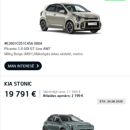
#E2601C051C45A 0004
Picanto 1,0 GDI GT Line AMT
Milky Beige (M9Y),Mākslīgās ādas sēdekļi, melns
MAN INTERESĒ
KIA STONIC
19 791 €
Sākotnējā cena: 21 990 €
Atlaides apmērs: 2 199 €
ETA: 30.08.2026