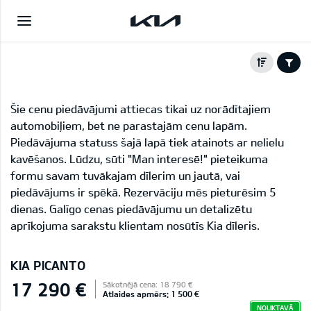
Šie cenu piedāvājumi attiecas tikai uz norādītajiem
automobiļiem, bet ne parastajām cenu lapām.
Piedāvājuma statuss šajā lapā tiek atainots ar nelielu
kavēšanos. Lūdzu, sūti "Man interesē!" pieteikuma
formu savam tuvākajam dīlerim un jautā, vai
piedāvājums ir spēkā. Rezervāciju mēs pieturēsim 5
dienas. Galīgo cenas piedāvājumu un detalizētu
aprīkojuma sarakstu klientam nosūtīs Kia dīleris.
KIA PICANTO
17 290 €
Sākotnējā cena: 18 790 €
Atlaides apmērs: 1 500 €
NOLIKTAVĀ