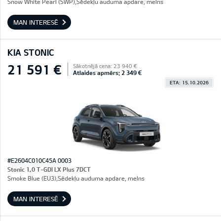
Snow White Pearl (SWP),Sēdekļu auduma apdare, melns
MAN INTERESĒ
KIA STONIC
21 591 €
Sākotnējā cena: 23 940 €
Atlaides apmērs: 2 349 €
ETA: 15.10.2026
#E2604C010C45A 0003
Stonic 1,0 T-GDI LX Plus 7DCT
Smoke Blue (EU3),Sēdekļu auduma apdare, melns
MAN INTERESĒ