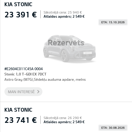
KIA STONIC
23 391 €
Sākotnējā cena: 25 940 €
Atlaides apmērs: 2 549 €
ETA: 15.10.2026
Rezervēts
#E2604C011C45A 0004
Stonic 1,0 T-GDI EX 7DCT
Astro Gray (M7G),Sēdekļu auduma apdare, melns
MAN INTERESĒ
KIA STONIC
23 741 €
Sākotnējā cena: 26 290 €
Atlaides apmērs: 2 549 €
ETA: 30.08.2026