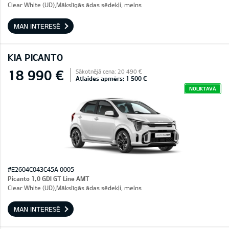
Clear White (UD),Mākslīgās ādas sēdekļi, melns
MAN INTERESĒ
KIA PICANTO
18 990 €
Sākotnējā cena: 20 490 €
Atlaides apmērs: 1 500 €
NOLIKTAVĀ
#E2604C043C45A 0005
Picanto 1,0 GDI GT Line AMT
Clear White (UD),Mākslīgās ādas sēdekļi, melns
MAN INTERESĒ