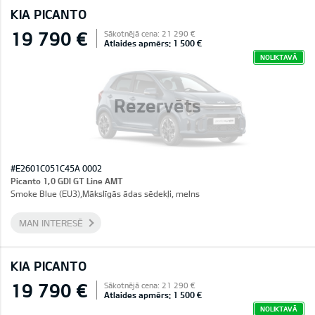
KIA PICANTO
19 790 €
Sākotnējā cena: 21 290 €
Atlaides apmērs: 1 500 €
NOLIKTAVĀ
Rezervēts
#E2601C051C45A 0002
Picanto 1,0 GDI GT Line AMT
Smoke Blue (EU3),Mākslīgās ādas sēdekļi, melns
MAN INTERESĒ
KIA PICANTO
19 790 €
Sākotnējā cena: 21 290 €
Atlaides apmērs: 1 500 €
NOLIKTAVĀ