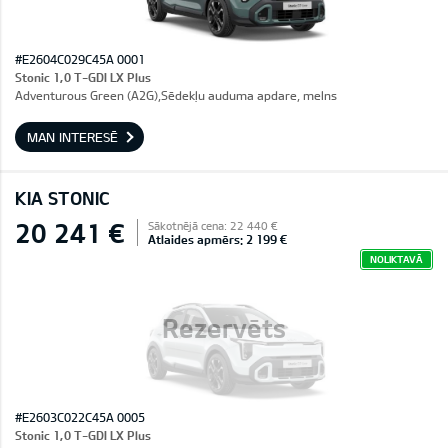
#E2604C029C45A 0001
Stonic 1,0 T-GDI LX Plus
Adventurous Green (A2G),Sēdekļu auduma apdare, melns
MAN INTERESĒ
KIA STONIC
20 241 €
Sākotnējā cena: 22 440 €
Atlaides apmērs: 2 199 €
NOLIKTAVĀ
Rezervēts
#E2603C022C45A 0005
Stonic 1,0 T-GDI LX Plus