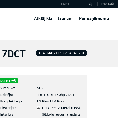
РУССКИЙ
Atklāj Kia
Jaunumi
Par uzņēmumu
K 7DCT
ATGRIEZTIES UZ SARAKSTU
NOLIKTAVĀ
Virsbūve:
SUV
Dzinējs:
1,6 T-GDI, 150hp 7DCT
Komplektācija:
LX Plus FIFA Pack
Eksterjers:
Dark Penta Metal (H8S)
Interjers:
Sēdekļu auduma apdare