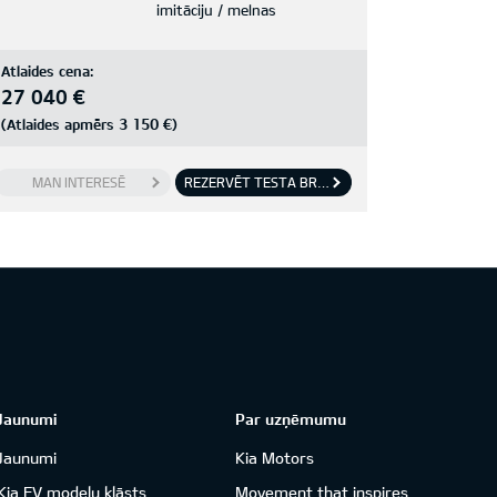
imitāciju / melnas
Atlaides cena:
27 040 €
3 150 €
(Atlaides apmērs
)
MAN INTERESĒ
REZERVĒT TESTA BRAUCIENU
Jaunumi
Par uzņēmumu
Jaunumi
Kia Motors
Kia EV modeļu klāsts
Movement that inspires