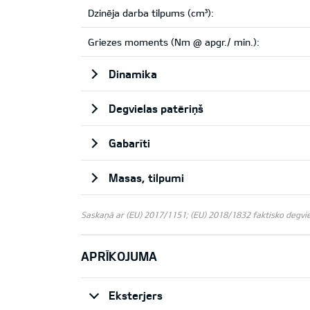
Dzinēja darba tilpums (cm³):
Griezes moments (Nm @ apgr./ min.):
Dinamika
Degvielas patēriņš
Gabarīti
Masas, tilpumi
Saskaņā ar (EU) 2017/1151; (EU) 2018/1832 faktisko degviela
APRĪKOJUMA
Eksterjers