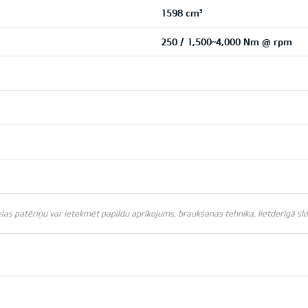
1598 cm³
250 / 1,500~4,000 Nm @ rpm
s patēriņu var ietekmēt papildu aprīkojums, braukšanas tehnika, lietderīgā slodz