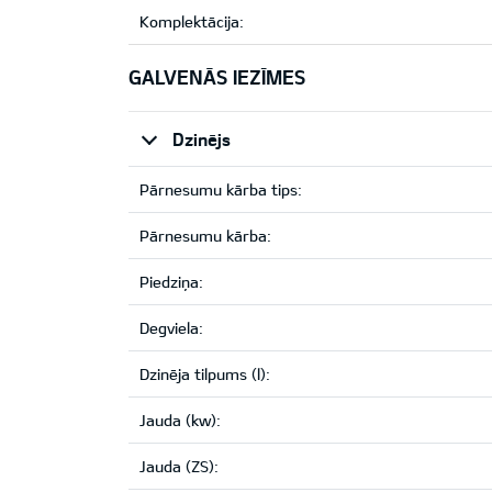
Komplektācija:
GALVENĀS IEZĪMES
Dzinējs
Pārnesumu kārba tips:
Pārnesumu kārba:
Piedziņa:
Degviela:
Dzinēja tilpums (l):
Jauda (kw):
Jauda (ZS):