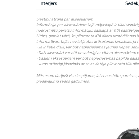
Interjers:
Sēdekļ
Siastību atruna par aksesuāriem
Informācija par aksesuāriem šajā mājaslapā ir tikai vispārī
nodrošinātu pareizu informāciju, saskaņā ar KIA pastāvīgas 
Lūdzu, ņemiet vērā, ka pilnvaroto KIA dīleru uzstādīšanas i
informatīvas, tajās nav iekļautas krāsošanas izmaksas, ja
· Ja ir lietie diski, var būt nepieciešamas jaunas riepas. J
· Daži aksesuāri var būt nesaderīgi ar citiem aksesuāriem 
· Dažiem aksesuāriem var būt nepieciešamas papildu daļas 
· Jums attiecīgi jāsazinās ar savu vietējo pilnvaroto KIA dīle
Mēs esam darījuši visu iespējamo, lai cenas būtu pareizas,
piedāvājumu šādos gadījumos.