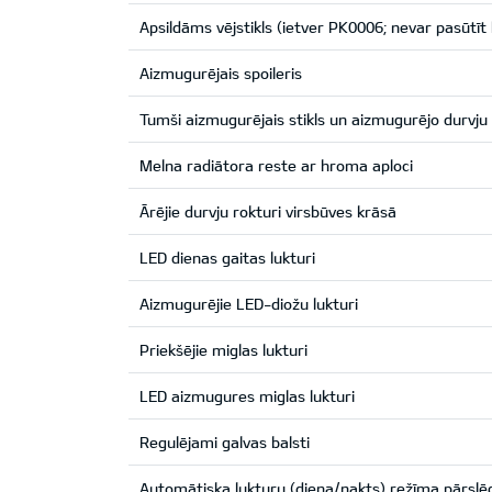
Apsildāms vējstikls (ietver PK0006; nevar pasūt
Aizmugurējais spoileris
Tumši aizmugurējais stikls un aizmugurējo durvju 
Melna radiātora reste ar hroma aploci
Ārējie durvju rokturi virsbūves krāsā
LED dienas gaitas lukturi
Aizmugurējie LED-diožu lukturi
Priekšējie miglas lukturi
LED aizmugures miglas lukturi
Regulējami galvas balsti
Automātiska lukturu (diena/nakts) režīma pārsl