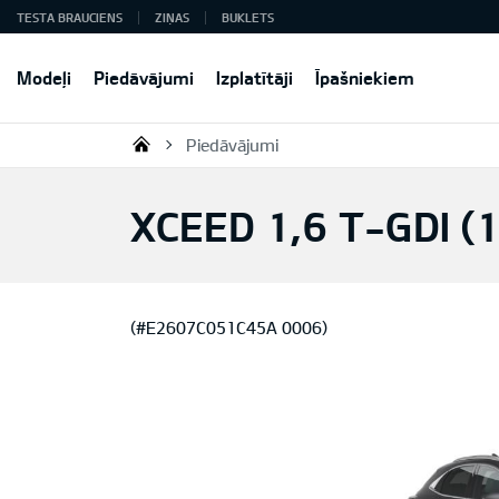
TESTA BRAUCIENS
ZIŅAS
BUKLETS
Modeļi
Piedāvājumi
Izplatītāji
Īpašniekiem
Piedāvājumi
KIA AUTO AS
XCEED 1,6 T-GDI (
(#E2607C051C45A 0006)