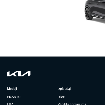
Modeļi
Izplatītāji
PICANTO
Dīleri
EV2
Papildu aprīkojums