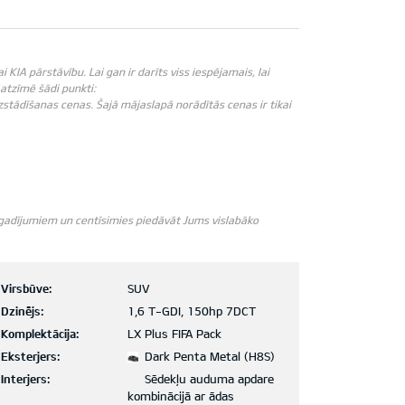
IA pārstāvību. Lai gan ir darīts viss iespējamais, lai
āatzīmē šādi punkti:
zstādīšanas cenas. Šajā mājaslapā norādītās cenas ir tikai
m gadījumiem un centīsimies piedāvāt Jums vislabāko
Virsbūve:
SUV
Dzinējs:
1,6 T-GDI, 150hp 7DCT
Komplektācija:
LX Plus FIFA Pack
Eksterjers:
Dark Penta Metal (H8S)
Interjers:
Sēdekļu auduma apdare
kombinācijā ar ādas