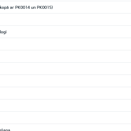
īt kopā ar PK0014 un PK0015)
logi
ēgšana