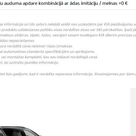
u auduma apdare kombinācijā ar ādas imitāciju / melnas +0 €
ga informācija un tās saturs nekādā veidā nav uzskatāms par KIA piedāvājumu vai K
produktu uzlabošanas politiku visas norādītas ziņas var tikt pārskatītas. Īpaši j
zmaksas atšķiras, tāpēc, lūdzu, vaicājiet savam tuvākajam KIA dīlerim precīzas u
 tādas nepieciešamas.
ebkura norādītā cena neietver riepu izmaksas.
vai automašīnas standarta specifikācijām un aprīkojumu.
vai montāžas komplekti, kas nav iekļauti norādītajā cenā.
ri, lai uzzinātu jaunāko informāciju.
 bet būs gadījumi, kad ir norādīta nepareiza informācija. Atvainojamies par šie