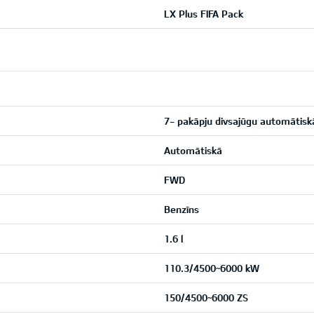
LX Plus FIFA Pack
7- pakāpju divsajūgu automātis
Automātiskā
FWD
Benzīns
1.6 l
110.3/4500~6000 kW
150/4500~6000 ZS