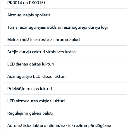
PK0014 un PK0015)
Aizmugurējais spoileris
Tumši aizmugurējais stikls un aizmugurējo durvju logi
Melna radiātora reste ar hroma aploci
Ārējie durvju rokturi virsbūves krāsā
LED dienas gaitas lukturi
Aizmugurējie LED-diožu lukturi
Priekšējie miglas lukturi
LED aizmugures miglas lukturi
Regulējami galvas balsti
Automātiska lukturu (diena/nakts) režīma pārslēgšana