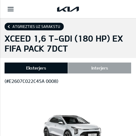
ATGRIEZTIES UZ SARAKSTU
XCEED 1,6 T-GDI (180 HP) EX
FIFA PACK 7DCT
Eksterjers
Interjers
(#E2607C022C45A 0008)