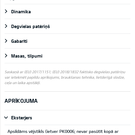
Dinamika
Degvielas patēriņš
Gabarīti
Masas, tilpumi
Saskaņā ar (EU) 2017/1151; (EU) 2018/1832 faktisko degvielas patēriņu
var ietekmēt papildu aprīkojums, braukšanas tehnika, lietderīgā slodze,
ceļa un laika apstākļi.
APRĪKOJUMA
Eksterjers
Apsildāms vējstikls (ietver PK0006; nevar pasūtīt kopā ar