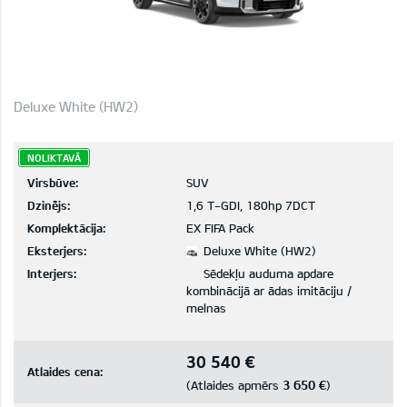
Deluxe White (HW2)
NOLIKTAVĀ
Virsbūve:
SUV
Dzinējs:
1,6 T-GDI, 180hp 7DCT
Komplektācija:
EX FIFA Pack
Eksterjers:
Deluxe White (HW2)
Interjers:
Sēdekļu auduma apdare
kombinācijā ar ādas imitāciju /
melnas
30 540 €
Atlaides cena:
3 650 €
(Atlaides apmērs
)