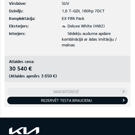
Virsbūve:
SUV
Dzinējs:
1,6 T-GDI, 180hp 7DCT
Komplektācija:
EX FIFA Pack
Eksterjers:
Deluxe White (HW2)
Interjers:
Sēdekļu auduma apdare
kombinācijā ar ādas imitāciju /
melnas
Atlaides cena:
30 540 €
3 650 €
(Atlaides apmērs
)
MAN INTERESĒ
REZERVĒT TESTA BRAUCIENU