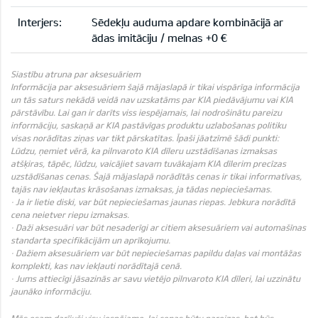
Interjers:
Sēdekļu auduma apdare kombinācijā ar
ādas imitāciju / melnas +0 €
Siastību atruna par aksesuāriem
Informācija par aksesuāriem šajā mājaslapā ir tikai vispārīga informācija
un tās saturs nekādā veidā nav uzskatāms par KIA piedāvājumu vai KIA
pārstāvību. Lai gan ir darīts viss iespējamais, lai nodrošinātu pareizu
informāciju, saskaņā ar KIA pastāvīgas produktu uzlabošanas politiku
visas norādītas ziņas var tikt pārskatītas. Īpaši jāatzīmē šādi punkti:
Lūdzu, ņemiet vērā, ka pilnvaroto KIA dīleru uzstādīšanas izmaksas
atšķiras, tāpēc, lūdzu, vaicājiet savam tuvākajam KIA dīlerim precīzas
uzstādīšanas cenas. Šajā mājaslapā norādītās cenas ir tikai informatīvas,
tajās nav iekļautas krāsošanas izmaksas, ja tādas nepieciešamas.
· Ja ir lietie diski, var būt nepieciešamas jaunas riepas. Jebkura norādītā
cena neietver riepu izmaksas.
· Daži aksesuāri var būt nesaderīgi ar citiem aksesuāriem vai automašīnas
standarta specifikācijām un aprīkojumu.
· Dažiem aksesuāriem var būt nepieciešamas papildu daļas vai montāžas
komplekti, kas nav iekļauti norādītajā cenā.
· Jums attiecīgi jāsazinās ar savu vietējo pilnvaroto KIA dīleri, lai uzzinātu
jaunāko informāciju.
Mēs esam darījuši visu iespējamo, lai cenas būtu pareizas, bet būs