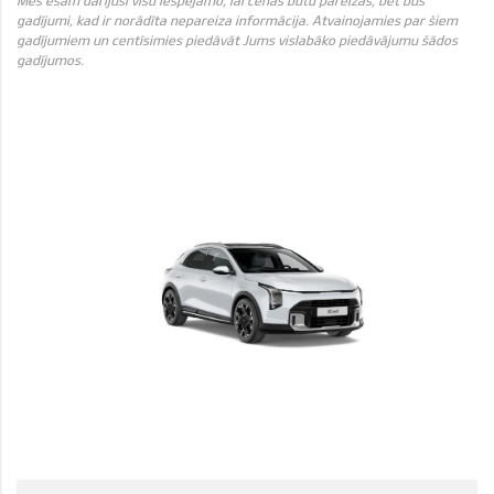
gadījumi, kad ir norādīta nepareiza informācija. Atvainojamies par šiem
gadījumiem un centīsimies piedāvāt Jums vislabāko piedāvājumu šādos
gadījumos.