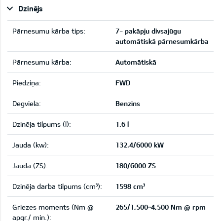
Dzinējs
Pārnesumu kārba tips:
7- pakāpju divsajūgu
automātiskā pārnesumkārba
Pārnesumu kārba:
Automātiskā
Piedziņa:
FWD
Degviela:
Benzīns
Dzinēja tilpums (l):
1.6 l
Jauda (kw):
132.4/6000 kW
Jauda (ZS):
180/6000 ZS
Dzinēja darba tilpums (cm³):
1598 cm³
Griezes moments (Nm @
265/1,500~4,500 Nm @ rpm
apgr./ min.):