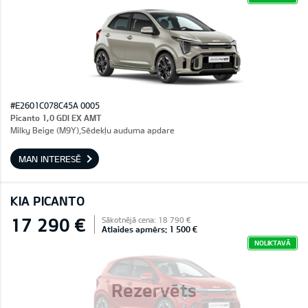
#E2601C078C45A 0005
Picanto 1,0 GDI EX AMT
Milky Beige (M9Y),Sēdekļu auduma apdare
MAN INTERESĒ
KIA PICANTO
17 290 €
Sākotnējā cena: 18 790 €
Atlaides apmērs: 1 500 €
NOLIKTAVĀ
Rezervēts