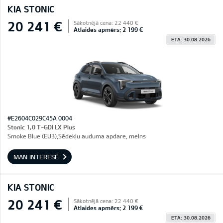
KIA STONIC
20 241 €
Sākotnējā cena: 22 440 €
Atlaides apmērs: 2 199 €
ETA: 30.08.2026
#E2604C029C45A 0004
Stonic 1,0 T-GDI LX Plus
Smoke Blue (EU3),Sēdekļu auduma apdare, melns
MAN INTERESĒ
KIA STONIC
20 241 €
Sākotnējā cena: 22 440 €
Atlaides apmērs: 2 199 €
ETA: 30.08.2026