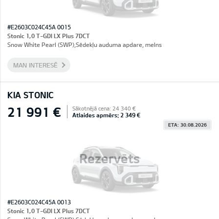
#E2603C024C45A 0015
Stonic 1,0 T-GDI LX Plus 7DCT
Snow White Pearl (SWP),Sēdekļu auduma apdare, melns
MAN INTERESĒ
KIA STONIC
21 991 €
Sākotnējā cena: 24 340 €
Atlaides apmērs: 2 349 €
ETA: 30.08.2026
Rezervēts
#E2603C024C45A 0013
Stonic 1,0 T-GDI LX Plus 7DCT