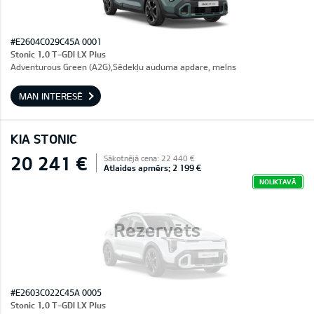
#E2604C029C45A 0001
Stonic 1,0 T-GDI LX Plus
Adventurous Green (A2G),Sēdekļu auduma apdare, melns
MAN INTERESĒ
KIA STONIC
20 241 €
Sākotnējā cena: 22 440 €
Atlaides apmērs: 2 199 €
NOLIKTAVĀ
Rezervēts
#E2603C022C45A 0005
Stonic 1,0 T-GDI LX Plus