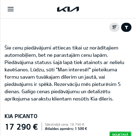
Šie cenu piedāvājumi attiecas tikai uz norādītajiem
automobiļiem, bet ne parastajām cenu lapām.
Piedāvājuma statuss šajā lapā tiek atainots ar nelielu
kavēšanos. Lūdzu, sūti "Man interesē!" pieteikuma
formu savam tuvākajam dīlerim un jautā, vai
piedāvājums ir spēkā. Rezervāciju mēs pieturēsim 5
dienas. Galīgo cenas piedāvājumu un detalizētu
aprīkojuma sarakstu klientam nosūtīs Kia dīleris.
KIA PICANTO
17 290 €
Sākotnējā cena: 18 790 €
Atlaides apmērs: 1 500 €
NOLIKTAVĀ