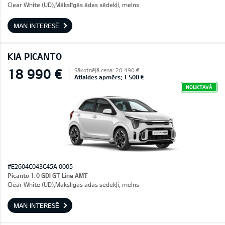
Clear White (UD),Mākslīgās ādas sēdekļi, melns
MAN INTERESĒ
KIA PICANTO
18 990 €
Sākotnējā cena: 20 490 €
Atlaides apmērs: 1 500 €
NOLIKTAVĀ
#E2604C043C45A 0005
Picanto 1,0 GDI GT Line AMT
Clear White (UD),Mākslīgās ādas sēdekļi, melns
MAN INTERESĒ