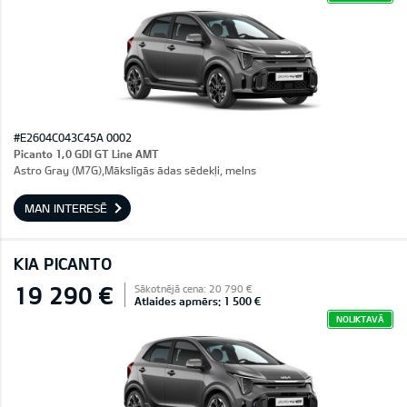
#E2604C043C45A 0002
Picanto 1,0 GDI GT Line AMT
Astro Gray (M7G),Mākslīgās ādas sēdekļi, melns
MAN INTERESĒ
KIA PICANTO
19 290 €
Sākotnējā cena: 20 790 €
Atlaides apmērs: 1 500 €
NOLIKTAVĀ