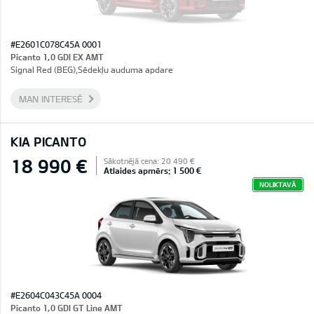
#E2601C078C45A 0001
Picanto 1,0 GDI EX AMT
Signal Red (BEG),Sēdekļu auduma apdare
MAN INTERESĒ
KIA PICANTO
18 990 €
Sākotnējā cena: 20 490 €
Atlaides apmērs: 1 500 €
NOLIKTAVĀ
#E2604C043C45A 0004
Picanto 1,0 GDI GT Line AMT