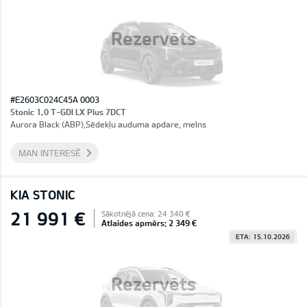
Rezervēts
#E2603C024C45A 0003
Stonic 1,0 T-GDI LX Plus 7DCT
Aurora Black (ABP),Sēdekļu auduma apdare, melns
MAN INTERESĒ
KIA STONIC
21 991 €
Sākotnējā cena: 24 340 €
Atlaides apmērs: 2 349 €
ETA: 15.10.2026
Rezervēts