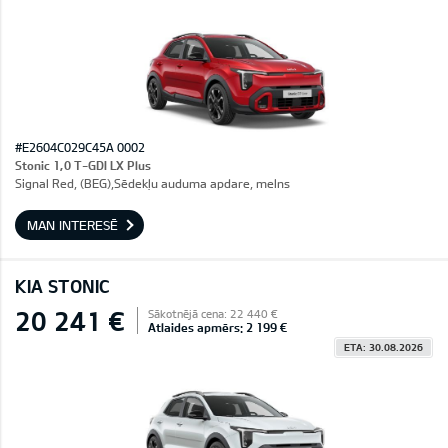
#E2604C029C45A 0002
Stonic 1,0 T-GDI LX Plus
Signal Red, (BEG),Sēdekļu auduma apdare, melns
MAN INTERESĒ
KIA STONIC
20 241 €
Sākotnējā cena: 22 440 €
Atlaides apmērs: 2 199 €
ETA: 30.08.2026