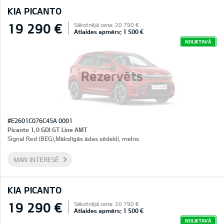
KIA PICANTO
19 290 €
Sākotnējā cena: 20 790 €
Atlaides apmērs: 1 500 €
NOLIKTAVĀ
Rezervēts
#E2601C076C45A 0001
Picanto 1,0 GDI GT Line AMT
Signal Red (BEG),Mākslīgās ādas sēdekļi, melns
MAN INTERESĒ
KIA PICANTO
19 290 €
Sākotnējā cena: 20 790 €
Atlaides apmērs: 1 500 €
NOLIKTAVĀ