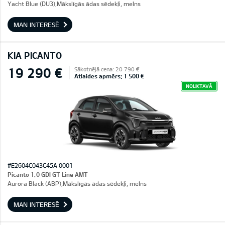
Yacht Blue (DU3),Mākslīgās ādas sēdekļi, melns
MAN INTERESĒ
KIA PICANTO
19 290 €
Sākotnējā cena: 20 790 €
Atlaides apmērs: 1 500 €
NOLIKTAVĀ
#E2604C043C45A 0001
Picanto 1,0 GDI GT Line AMT
Aurora Black (ABP),Mākslīgās ādas sēdekļi, melns
MAN INTERESĒ