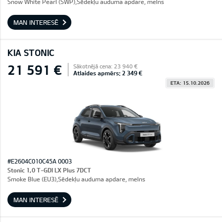
Snow White Pearl (SWP),Sēdekļu auduma apdare, melns
MAN INTERESĒ
KIA STONIC
21 591 €
Sākotnējā cena: 23 940 €
Atlaides apmērs: 2 349 €
ETA: 15.10.2026
#E2604C010C45A 0003
Stonic 1,0 T-GDI LX Plus 7DCT
Smoke Blue (EU3),Sēdekļu auduma apdare, melns
MAN INTERESĒ