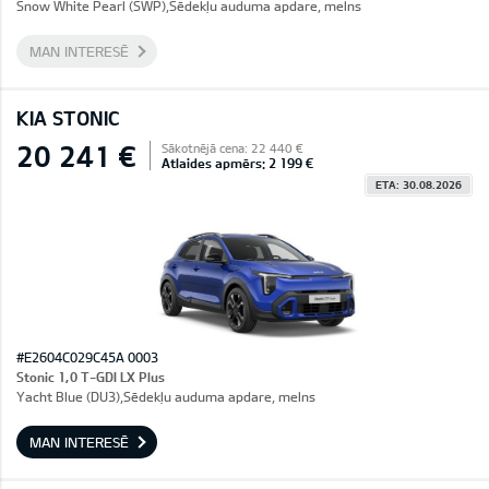
Snow White Pearl (SWP),Sēdekļu auduma apdare, melns
MAN INTERESĒ
KIA STONIC
20 241 €
Sākotnējā cena: 22 440 €
Atlaides apmērs: 2 199 €
ETA: 30.08.2026
#E2604C029C45A 0003
Stonic 1,0 T-GDI LX Plus
Yacht Blue (DU3),Sēdekļu auduma apdare, melns
MAN INTERESĒ