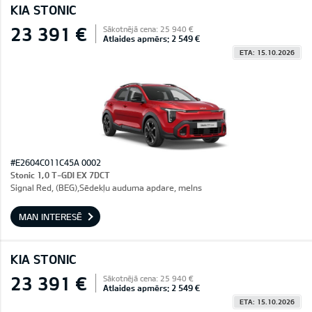
KIA STONIC
23 391 €
Sākotnējā cena: 25 940 €
Atlaides apmērs: 2 549 €
ETA: 15.10.2026
#E2604C011C45A 0002
Stonic 1,0 T-GDI EX 7DCT
Signal Red, (BEG),Sēdekļu auduma apdare, melns
MAN INTERESĒ
KIA STONIC
23 391 €
Sākotnējā cena: 25 940 €
Atlaides apmērs: 2 549 €
ETA: 15.10.2026