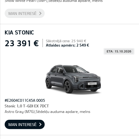
Snow White Pearl (SWP),Sēdekļu auduma apdare, melns
MAN INTERESĒ
KIA STONIC
23 391 €
Sākotnējā cena: 25 940 €
Atlaides apmērs: 2 549 €
ETA: 15.10.2026
#E2604C011C45A 0005
Stonic 1,0 T-GDI EX 7DCT
Astro Gray (M7G),Sēdekļu auduma apdare, melns
MAN INTERESĒ