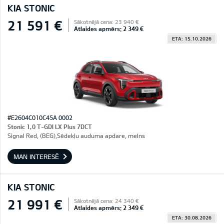
KIA STONIC
21 591 €
Sākotnējā cena: 23 940 €
Atlaides apmērs: 2 349 €
ETA: 15.10.2026
#E2604C010C45A 0002
Stonic 1,0 T-GDI LX Plus 7DCT
Signal Red, (BEG),Sēdekļu auduma apdare, melns
MAN INTERESĒ
KIA STONIC
21 991 €
Sākotnējā cena: 24 340 €
Atlaides apmērs: 2 349 €
ETA: 30.08.2026