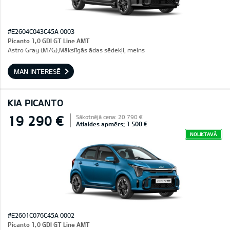
#E2604C043C45A 0003
Picanto 1,0 GDI GT Line AMT
Astro Gray (M7G),Mākslīgās ādas sēdekļi, melns
MAN INTERESĒ
KIA PICANTO
19 290 €
Sākotnējā cena: 20 790 €
Atlaides apmērs: 1 500 €
NOLIKTAVĀ
#E2601C076C45A 0002
Picanto 1,0 GDI GT Line AMT