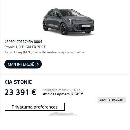
#E2604C011C45A 0004
Stonic 1,0 T-GDI EX 7DCT
Astro Gray (M7G),Sēdekļu auduma apdare, melns
MAN INTERESĒ
KIA STONIC
23 391 €
Sākotnējā cena: 25 940 €
Atlaides apmērs: 2 549 €
ETA: 15.10.2026
Rezervēts