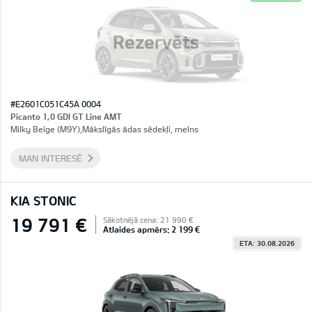
Rezervēts
#E2601C051C45A 0004
Picanto 1,0 GDI GT Line AMT
Milky Beige (M9Y),Mākslīgās ādas sēdekļi, melns
MAN INTERESĒ
KIA STONIC
19 791 €
Sākotnējā cena: 21 990 €
Atlaides apmērs: 2 199 €
ETA: 30.08.2026