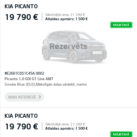
KIA PICANTO
19 790 €
Sākotnējā cena: 21 290 €
Atlaides apmērs: 1 500 €
NOLIKTAVĀ
Rezervēts
#E2601C051C45A 0002
Picanto 1,0 GDI GT Line AMT
Smoke Blue (EU3),Mākslīgās ādas sēdekļi, melns
MAN INTERESĒ
KIA PICANTO
19 790 €
Sākotnējā cena: 21 290 €
Atlaides apmērs: 1 500 €
NOLIKTAVĀ