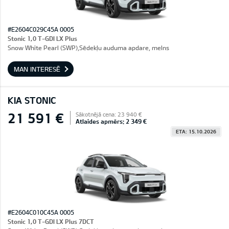
#E2604C029C45A 0005
Stonic 1,0 T-GDI LX Plus
Snow White Pearl (SWP),Sēdekļu auduma apdare, melns
MAN INTERESĒ
KIA STONIC
21 591 €
Sākotnējā cena: 23 940 €
Atlaides apmērs: 2 349 €
ETA: 15.10.2026
#E2604C010C45A 0005
Stonic 1,0 T-GDI LX Plus 7DCT