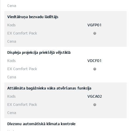
Viedtālruņa bezvadu lādētājs
VGFP01
Displeja projekcija priekšējā vējstiklā
VDCF01
Attālināta bagāžnieka vāka atvēršanas funkcija
VGCA02
Divzonu automātiskā klimata kontrole