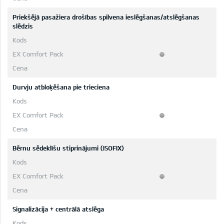
Priekšējā pasažiera drošības spilvena ieslēgšanas/atslēgšanas
slēdzis
Durvju atbloķēšana pie trieciena
Bērnu sēdeklīšu stiprinājumi (ISOFIX)
Signalizācija + centrālā atslēga