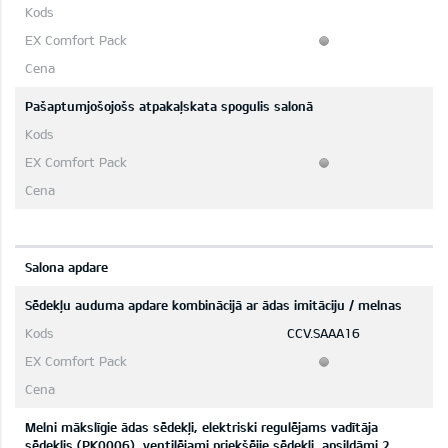
Pašaptumjošojošs atpakaļskata spogulis salonā
Salona apdare
Sēdekļu auduma apdare kombinācijā ar ādas imitāciju / melnas
CCV.SAAA16
Melni mākslīgie ādas sēdekļi, elektriski regulējams vadītāja
sēdeklis (PK0006), ventilējami priekšējie sēdekļi, apsildāmi 2.