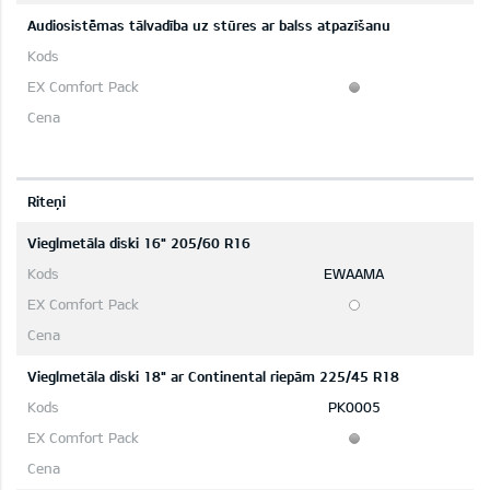
Audiosistēmas tālvadība uz stūres ar balss atpazīšanu
Riteņi
Vieglmetāla diski 16" 205/60 R16
EWAAMA
Vieglmetāla diski 18" ar Continental riepām 225/45 R18
PK0005