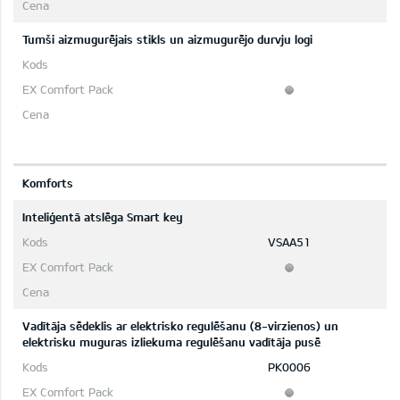
Tumši aizmugurējais stikls un aizmugurējo durvju logi
Komforts
Inteliģentā atslēga Smart key
VSAA51
Vadītāja sēdeklis ar elektrisko regulēšanu (8-virzienos) un
elektrisku muguras izliekuma regulēšanu vadītāja pusē
PK0006