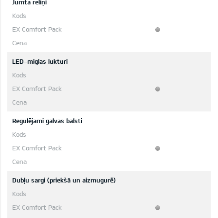
Jumta reliņi
LED-miglas lukturi
Regulējami galvas balsti
Dubļu sargi (priekšā un aizmugurē)