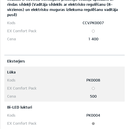
rindas sēdekļi (Vadītāja sēdeklis ar elektrisko regulēšanu (8-
virzienos) un elektrisku muguras izliekuma regulēšanu vadītāja
pusē)
CCV.PK0007
1 400
Eksterjers
Lūka
PK0008
500
Bi-LED lukturi
PK0004