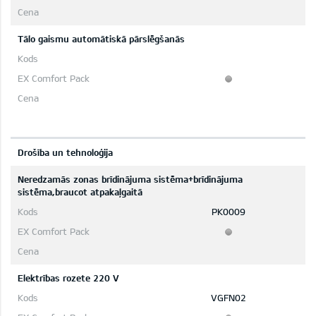
Tālo gaismu automātiskā pārslēgšanās
Drošība un tehnoloģija
Neredzamās zonas brīdinājuma sistēma+brīdinājuma
sistēma,braucot atpakaļgaitā
PK0009
Elektrības rozete 220 V
VGFN02