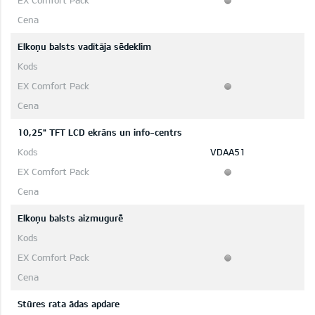
Elkoņu balsts vadītāja sēdeklim
10,25" TFT LCD ekrāns un info-centrs
VDAA51
Elkoņu balsts aizmugurē
Stūres rata ādas apdare