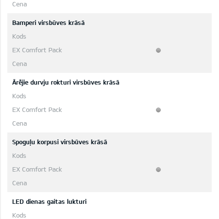
Bamperi virsbūves krāsā
Ārējie durvju rokturi virsbūves krāsā
Spoguļu korpusi virsbūves krāsā
LED dienas gaitas lukturi