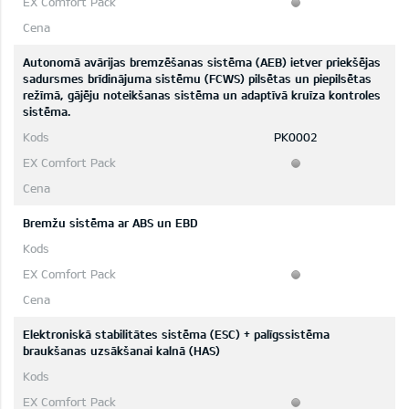
Autonomā avārijas bremzēšanas sistēma (AEB) ietver priekšējas
sadursmes brīdinājuma sistēmu (FCWS) pilsētas un piepilsētas
režīmā, gājēju noteikšanas sistēma un adaptīvā kruīza kontroles
sistēma.
PK0002
Bremžu sistēma ar ABS un EBD
Elektroniskā stabilitātes sistēma (ESC) + palīgssistēma
braukšanas uzsākšanai kalnā (HAS)