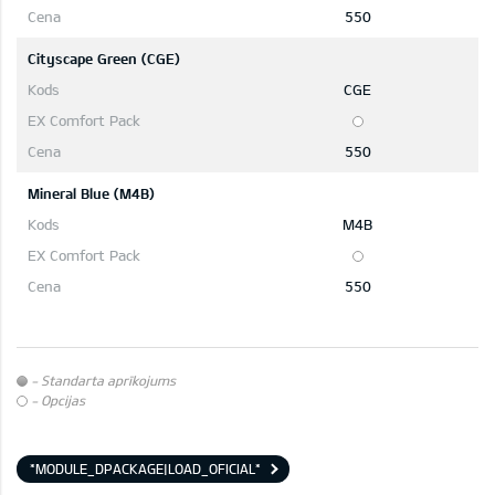
550
Cityscape Green (CGE)
CGE
550
Mineral Blue (M4B)
M4B
550
- Standarta aprīkojums
- Opcijas
*MODULE_DPACKAGE|LOAD_OFICIAL*