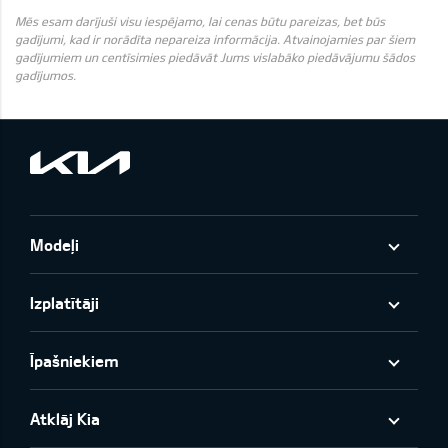
Mēs esam darījuši visu iespējamo, lai cenas būtu pareizas, bet būs
gadījumi, kad ir norādīta nepareiza informācija. Atvainojamies par šiem
gadījumiem un centīsimies piedāvāt Jums vislabāko piedāvājumu šādos
gadījumos.
Modeļi
Izplatītāji
Īpašniekiem
Atklāj Kia