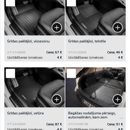
Grīdas paklājiņi, vissezonu
Grīdas paklājiņi, telstila
Cena:
67 €
Cena:
46 €
AT131ADE00
AT141ADE00
Uzstādīšanas izmaksas:
4 €
Uzstādīšanas izmaksas:
4 €
Grīdas paklājiņi, velūra
Bagāžas nodalījuma pārsegs,
automašīnām, kam zem
bagāžas nodalījuma pamatnes
Cena:
87 €
Cena:
91 €
AT143ADE00
AT122ADE10E
ir glabāšanas nodalījums
Uzstādīšanas izmaksas:
4 €
Uzstādīšanas izmaksas:
4 €