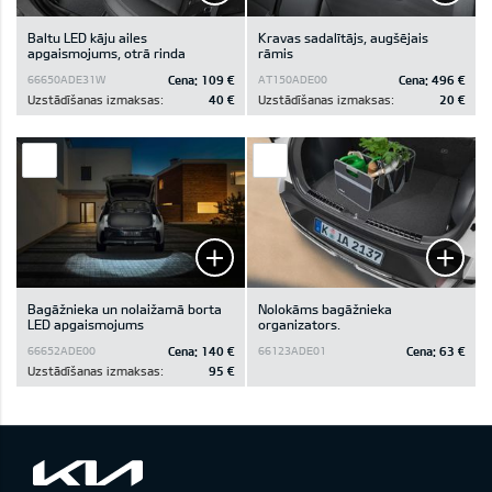
Baltu LED kāju ailes
Kravas sadalītājs, augšējais
apgaismojums, otrā rinda
rāmis
Cena:
109 €
Cena:
496 €
66650ADE31W
AT150ADE00
Uzstādīšanas izmaksas:
40 €
Uzstādīšanas izmaksas:
20 €
Bagāžnieka un nolaižamā borta
Nolokāms bagāžnieka
LED apgaismojums
organizators.
Cena:
140 €
Cena:
63 €
66652ADE00
66123ADE01
Uzstādīšanas izmaksas:
95 €