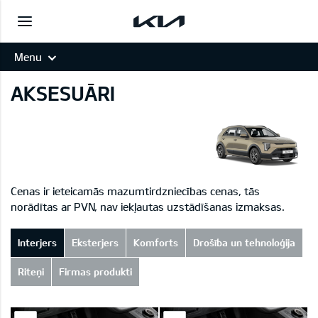
Menu
AKSESUĀRI
Cenas ir ieteicamās mazumtirdzniecības cenas, tās
norādītas ar PVN, nav iekļautas uzstādīšanas izmaksas.
Interjers
Eksterjers
Komforts
Drošība un tehnoloģija
Riteņi
Firmas produkti