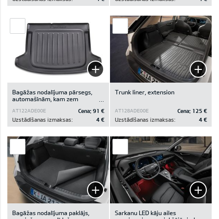
Bagāžas nodalījuma pārsegs,
Trunk liner, extension
automašīnām, kam zem
bagāžas nodalījuma pamatnes
Cena:
91 €
Cena:
125 €
AT122ADE00E
AT128ADE00E
nav glabāšanas nodalījuma
Uzstādīšanas izmaksas:
4 €
Uzstādīšanas izmaksas:
4 €
Bagāžas nodalījuma paklājs,
Sarkanu LED kāju ailes