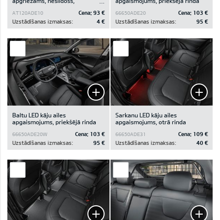
apgriežams, neslīdošs,
apgaismojums, priekšējā rinda
automašīnām, kam zem
Cena:
93 €
Cena:
103 €
AT120ADE10
66650ADE20
bagāžas nodalījuma pamatnes
ir glabāšanas nodalījums
Uzstādīšanas izmaksas:
4 €
Uzstādīšanas izmaksas:
95 €
Baltu LED kāju ailes
Sarkanu LED kāju ailes
apgaismojums, priekšējā rinda
apgaismojums, otrā rinda
Cena:
103 €
Cena:
109 €
66650ADE20W
66650ADE31
Uzstādīšanas izmaksas:
95 €
Uzstādīšanas izmaksas:
40 €