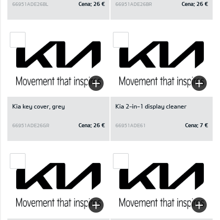
Cena:
26 €
Cena:
26 €
66951ADE26BL
66951ADE26BR
Kia key cover, grey
Kia 2-in-1 display cleaner
Cena:
26 €
Cena:
7 €
66951ADE26GR
66951ADE61