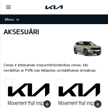
Menu
AKSESUĀRI
Cenas ir ieteicamās mazumtirdzniecības cenas, tās
norādītas ar PVN, nav iekļautas uzstādīšanas izmaksas.