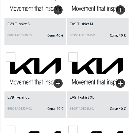
EV9 T-shirt S
EV9 T-shirt M
Cena:
40 €
Cena:
40 €
66951ADE53M0S
66951ADE53M0M
EV9 T-shirt L
EV9 T-shirt XL
Cena:
40 €
Cena:
40 €
66951ADE53M0L
66951ADE53MXL