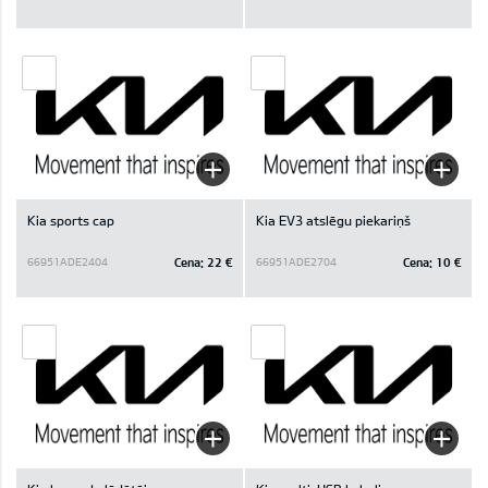
Kia sports cap
Kia EV3 atslēgu piekariņš
Cena:
22 €
Cena:
10 €
66951ADE2404
66951ADE2704