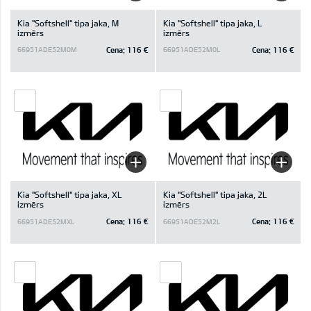
Kia "Softshell" tipa jaka, M
Kia "Softshell" tipa jaka, L
izmērs
izmērs
Cena:
116 €
Cena:
116 €
66951ADE52M0M
66951ADE52M0L
Kia "Softshell" tipa jaka, XL
Kia "Softshell" tipa jaka, 2L
izmērs
izmērs
Cena:
116 €
Cena:
116 €
66951ADE52MXL
66951ADE52M2L