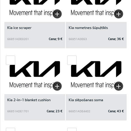
Kia ice scraper
Kia nometnes šūpuļtīkls
Cena:
9 €
Cena:
36 €
66951ADE0201
66951ADE63
Kia 2-in-1 blanket cushion
Kia slēpošanas soma
Cena:
23 €
Cena:
43 €
66951ADE1701
66951ADE4402