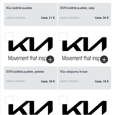
Kia izolētā pudele
EV9 izolētā pudele, zaļa
Cena:
21 €
Cena:
30 €
66951ADE4803
66951ADE4802
EV9 izolētā pudele, peleke
Kia ceļojumu krūze
Cena:
30 €
Cena:
18 €
66951ADE4801
66951ADE4601