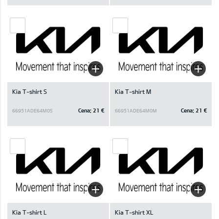
Kia T-shirt S
Kia T-shirt M
Cena:
21 €
Cena:
21 €
66951ADE64M0S
66951ADE64M0M
Kia T-shirt L
Kia T-shirt XL