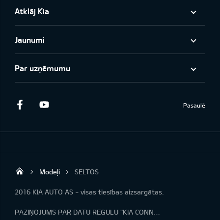
Atklāj Kia
Jaunumi
Par uzņēmumu
Facebook
Youtube
Pasaulē
Modeļi
SELTOS
KIA AUTO AS
2016 KIA AUTO AS - visas tiesības aizsargātas.
PAZIŅOJUMS PAR DATU REGULU "KIA CONNECT"