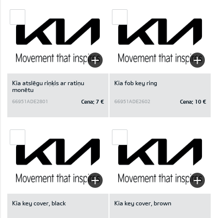
Kia atslēgu riņķis ar ratiņu
Kia fob key ring
monētu
Cena:
7 €
Cena:
10 €
66951ADE2801
66951ADE2602
Kia key cover, black
Kia key cover, brown