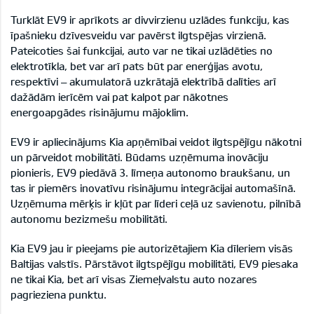
Turklāt EV9 ir aprīkots ar divvirzienu uzlādes funkciju, kas
īpašnieku dzīvesveidu var pavērst ilgtspējas virzienā.
Pateicoties šai funkcijai, auto var ne tikai uzlādēties no
elektrotīkla, bet var arī pats būt par enerģijas avotu,
respektīvi – akumulatorā uzkrātajā elektrībā dalīties arī
dažādām ierīcēm vai pat kalpot par nākotnes
energoapgādes risinājumu mājoklim.
EV9 ir apliecinājums Kia apņēmībai veidot ilgtspējīgu nākotni
un pārveidot mobilitāti. Būdams uzņēmuma inovāciju
pionieris, EV9 piedāvā 3. līmeņa autonomo braukšanu, un
tas ir piemērs inovatīvu risinājumu integrācijai automašīnā.
Uzņēmuma mērķis ir kļūt par līderi ceļā uz savienotu, pilnībā
autonomu bezizmešu mobilitāti.
Kia EV9 jau ir pieejams pie autorizētajiem Kia dīleriem visās
Baltijas valstīs. Pārstāvot ilgtspējīgu mobilitāti, EV9 piesaka
ne tikai Kia, bet arī visas Ziemeļvalstu auto nozares
pagrieziena punktu.