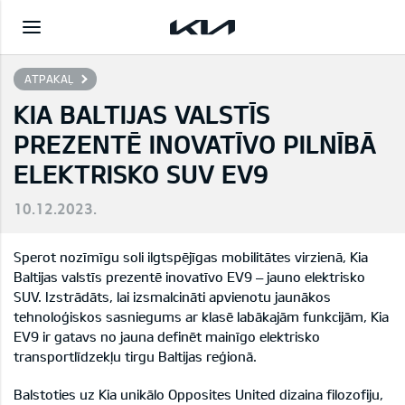
ATPAKAĻ
KIA BALTIJAS VALSTĪS
PREZENTĒ INOVATĪVO PILNĪBĀ
ELEKTRISKO SUV EV9
10.12.2023.
Sperot nozīmīgu soli ilgtspējīgas mobilitātes virzienā, Kia
Baltijas valstīs prezentē inovatīvo EV9 – jauno elektrisko
SUV. Izstrādāts, lai izsmalcināti apvienotu jaunākos
tehnoloģiskos sasniegums ar klasē labākajām funkcijām, Kia
EV9 ir gatavs no jauna definēt mainīgo elektrisko
transportlīdzekļu tirgu Baltijas reģionā.
Balstoties uz Kia unikālo Opposites United dizaina filozofiju,