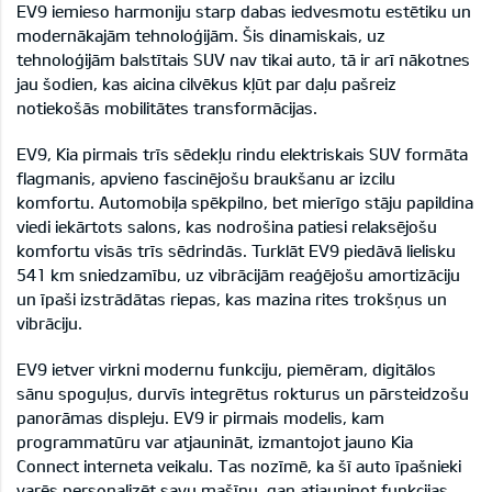
EV9 iemieso harmoniju starp dabas iedvesmotu estētiku un
modernākajām tehnoloģijām. Šis dinamiskais, uz
tehnoloģijām balstītais SUV nav tikai auto, tā ir arī nākotnes
jau šodien, kas aicina cilvēkus kļūt par daļu pašreiz
notiekošās mobilitātes transformācijas.
EV9, Kia pirmais trīs sēdekļu rindu elektriskais SUV formāta
flagmanis, apvieno fascinējošu braukšanu ar izcilu
komfortu. Automobiļa spēkpilno, bet mierīgo stāju papildina
viedi iekārtots salons, kas nodrošina patiesi relaksējošu
komfortu visās trīs sēdrindās. Turklāt EV9 piedāvā lielisku
541 km sniedzamību, uz vibrācijām reaģējošu amortizāciju
un īpaši izstrādātas riepas, kas mazina rites trokšņus un
vibrāciju.
EV9 ietver virkni modernu funkciju, piemēram, digitālos
sānu spoguļus, durvīs integrētus rokturus un pārsteidzošu
panorāmas displeju. EV9 ir pirmais modelis, kam
programmatūru var atjaunināt, izmantojot jauno Kia
Connect interneta veikalu. Tas nozīmē, ka šī auto īpašnieki
varēs personalizēt savu mašīnu, gan atjauninot funkcijas,