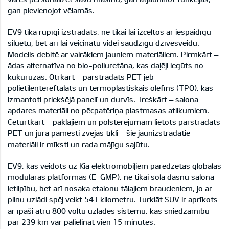
gan pievienojot vēlamās.
EV9 tika rūpīgi izstrādāts, ne tikai lai izceltos ar iespaidīgu
siluetu, bet arī lai veicinātu videi saudzīgu dzīvesveidu.
Modelis debitē ar vairākiem jauniem materiāliem. Pirmkārt –
ādas alternatīva no bio-poliuretāna, kas daļēji iegūts no
kukurūzas. Otrkārt – pārstrādāts PET jeb
polietilēntereftalāts un termoplastiskais olefīns (TPO), kas
izmantoti priekšējā panelī un durvīs. Treškārt – salona
apdares materiāli no pēcpatēriņa plastmasas atlikumiem.
Ceturtkārt – paklājiem un polsterējumam lietots pārstrādāts
PET un jūrā pamesti zvejas tīkli – šie jaunizstrādātie
materiāli ir mīksti un rada mājīgu sajūtu.
EV9, kas veidots uz Kia elektromobiļiem paredzētās globālās
modulārās platformas (E-GMP), ne tikai sola dāsnu salona
ietilpību, bet arī nosaka etalonu tālajiem braucieniem, jo ar
pilnu uzlādi spēj veikt 541 kilometru. Turklāt SUV ir aprīkots
ar īpaši ātru 800 voltu uzlādes sistēmu, kas sniedzamību
par 239 km var palielināt vien 15 minūtēs.