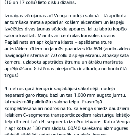
(16 un 17 collu) lieto disku dizains.
Izmaiņas vērojamas arī Venga modeļa salonā - tā aprīkota
ar tumšāka metāla apdari ar košiem akcentiem un iespēju
izvēlēties divas jaunas sēdekļu apdares, lai uzlabotu kopējo
salona kvalitāti. Mianīts arī centrālās konsoles dizains.
Paplašināts arī aprīkojuma klāsts – apsildāma stūre
aukstākiem rītiem un jaunās paaudzes Kia AVN (audio-video
navigācija) sistēma ar 7,0 collu displeja ekrānu, atpakaļskata
kameru, uzlabotu apstrādes ātrumu un ātrāku maršruta
aprēķināšanu (sistēmas pieejamība ir atkarīga no konkrētā
tirgus).
4 metrus garā Venga ir saglabājusi sākotnējā modeļa
neparasti garo riteņu bāzi un tās 1,600 mm augsto jumtu,
lai maksimāli palielinātu salona telpu. Prasmīgā
komplektēšana arī nodrošina to, ka Venga sniedz daudziem
lielākiem C-segmenta transportlīdzekļiem raksturīgu iekšējo
telpu līmeni, taču B-segmenta izmēru ietvaros. Katra Venga
ir aprīkota ar 130 mm slīdošu 60/40 saliekamu aizmugures
sēdekli, tādējādi radot universālu un plašu kravas