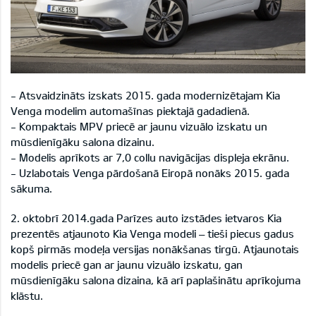
- Atsvaidzināts izskats 2015. gada modernizētajam Kia
Venga modelim automašīnas piektajā gadadienā.
- Kompaktais MPV priecē ar jaunu vizuālo izskatu un
mūsdienīgāku salona dizainu.
- Modelis aprīkots ar 7,0 collu navigācijas displeja ekrānu.
- Uzlabotais Venga pārdošanā Eiropā nonāks 2015. gada
sākuma.
2. oktobrī 2014.gada Parīzes auto izstādes ietvaros Kia
prezentēs atjaunoto Kia Venga modeli – tieši piecus gadus
kopš pirmās modeļa versijas nonākšanas tirgū. Atjaunotais
modelis priecē gan ar jaunu vizuālo izskatu, gan
mūsdienīgāku salona dizaina, kā arī paplašinātu aprīkojuma
klāstu.