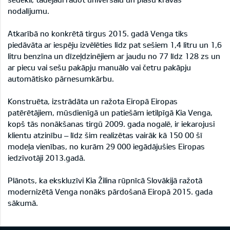
nodalījumu.
Atkarībā no konkrētā tirgus 2015. gadā Venga tiks
piedāvāta ar iespēju izvēlēties līdz pat sešiem 1,4 litru un 1,6
litru benzīna un dīzeļdzinējiem ar jaudu no 77 līdz 128 zs un
ar piecu vai sešu pakāpju manuālo vai četru pakāpju
automātisko pārnesumkārbu.
Konstruēta, izstrādāta un ražota Eiropā Eiropas
patērētājiem, mūsdienīgā un patiešām ietilpīgā Kia Venga,
kopš tās nonākšanas tirgū 2009. gada nogalē, ir iekarojusi
klientu atzinību – līdz šim realizētas vairāk kā 150 00 šī
modeļa vienības, no kurām 29 000 iegādājušies Eiropas
iedzīvotāji 2013.gadā.
Plānots, ka ekskluzīvi Kia Žilina rūpnīcā Slovākijā ražotā
modernizētā Venga nonāks pārdošanā Eiropā 2015. gada
sākumā.