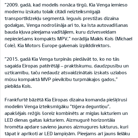
“2009. gadā, kad modelis nonāca tirgū, Kia Venga iemieso
modernu izskatu tolaik citādi neizteiksmīgajā
transportlīdzekļu segmentā. Ieguvis prestižas dizaina
godalgas, Venga nodrošināja arī to, ka īsta autovadīšanas
bauda kļuva pieejama vadītājiem, kuru dzīvesveidam
nepieciešams kompakts MPV,” norādīja Maikls Kols (Michael
Cole), Kia Motors Europe galvenais izpilddirektors.
“2015. gadā Kia Venga turpinās piedāvāt to, ko no tās
sagaida Eiropas patērētāji – praktiskumu, daudzpusību un
uzticamību, taču nedaudz atsvaidzinātais izskats uzlabos
mūsu kompaktā MVP pievilcību turpmākajos gados,”
piebilda Kols.
Frankfurtē bāzētā Kia Eiropas dizaina komanda piešķīrusi
modelim Venga izteiksmīgāku “tīģera deguntiņu”,
apakšējais režģis šoreiz kombinēts ar miglas lukturiem un
LED dienas gaitas lukturiem. Aizmugurē horizontāla
hromēta apdare savieno jaunos aizmugures lukturus, kuri
tāpat ir aprīkoti ar LED lampiņām. Pieejams arī jauns lielāku