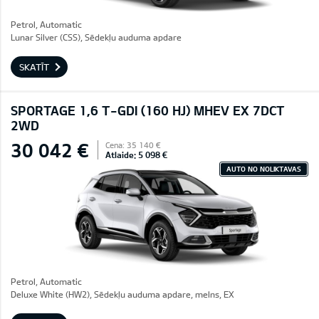
Petrol, Automatic
Lunar Silver (CSS), Sēdekļu auduma apdare
SKATĪT
SPORTAGE 1,6 T-GDI (160 HJ) MHEV EX 7DCT
2WD
30 042 €
Cena: 35 140 €
Atlaide: 5 098 €
AUTO NO NOLIKTAVAS
Petrol, Automatic
Deluxe White (HW2), Sēdekļu auduma apdare, melns, EX