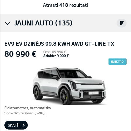
Atrasti
418
rezultāti
JAUNI AUTO (135)
EV9 EV DZINĒJS 99,8 KWH AWD GT-LINE TX
80 990 €
Cena: 89 990 €
Atlaide: 9 000 €
ELEKTRO
Elektromotors, Automātiskā
Snow White Pearl (SWP),
SKATĪT