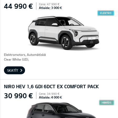
44 990 €
Cena: 47 990 €
Atlaide: 3 000 €
ELEKTRO
Elektromotors, Automātiskā
Clear White (UD),
SKATĪT
NIRO HEV 1,6 GDI 6DCT EX COMFORT PACK
30 990 €
Cena: 34 990 €
Atlaide: 4 000 €
HIBRĪDS