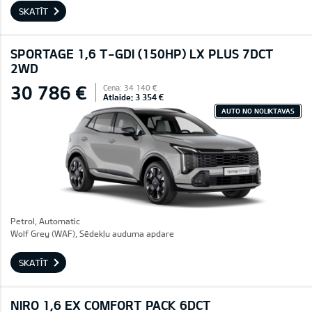
SKATĪT
SPORTAGE 1,6 T-GDI (150HP) LX PLUS 7DCT
2WD
30 786 €
Cena: 34 140 €
Atlaide: 3 354 €
AUTO NO NOLIKTAVAS
Petrol, Automatic
Wolf Grey (WAF), Sēdekļu auduma apdare
SKATĪT
NIRO 1,6 EX COMFORT PACK 6DCT