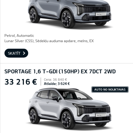
Petrol, Automatic
Lunar Silver (CSS), Sēdekļu auduma apdare, melns, EX
SKATĪT
SPORTAGE 1,6 T-GDI (150HP) EX 7DCT 2WD
33 216 €
Cena: 36 840 €
Atlaide: 3 624 €
AUTO NO NOLIKTAVAS