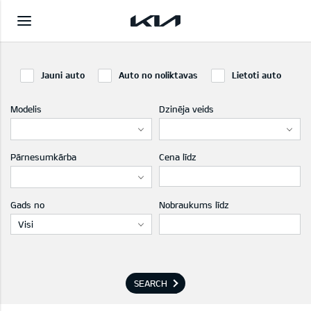
Jauni auto
Auto no noliktavas
Lietoti auto
Modelis
Dzinēja veids
Pārnesumkārba
Cena līdz
Gads no
Nobraukums līdz
Visi
SEARCH