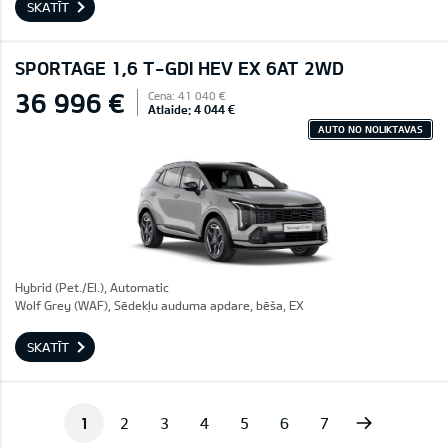
SKATĪT
SPORTAGE 1,6 T-GDI HEV EX 6AT 2WD
36 996 €
Cena: 41 040 €
Atlaide: 4 044 €
AUTO NO NOLIKTAVAS
Hybrid (Pet./El.), Automatic
Wolf Grey (WAF), Sēdekļu auduma apdare, bēša, EX
SKATĪT
Next
1
2
3
4
5
6
7