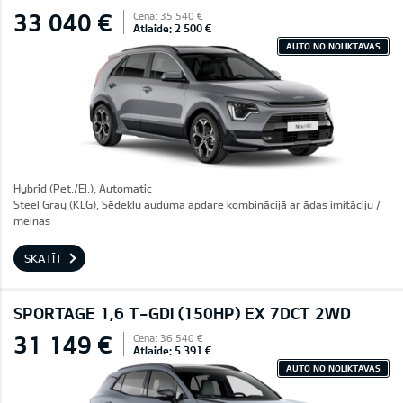
33 040 €
Cena: 35 540 €
Atlaide: 2 500 €
AUTO NO NOLIKTAVAS
Hybrid (Pet./El.), Automatic
Steel Gray (KLG), Sēdekļu auduma apdare kombinācijā ar ādas imitāciju /
melnas
SKATĪT
SPORTAGE 1,6 T-GDI (150HP) EX 7DCT 2WD
31 149 €
Cena: 36 540 €
Atlaide: 5 391 €
AUTO NO NOLIKTAVAS