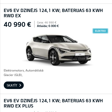
EV6 EV DZINĒJS 124,1 KW; BATERIJAS 63 KWH
RWD EX
40 990 €
Cena: 46 990 €
Atlaide: 6 000 €
ELEKTRO
Elektromotors, Automātiskā
Glacier (GLB),
SKATĪT
EV6 EV DZINĒJS 124,1 KW; BATERIJAS 63 KWH
RWD EX PLUS