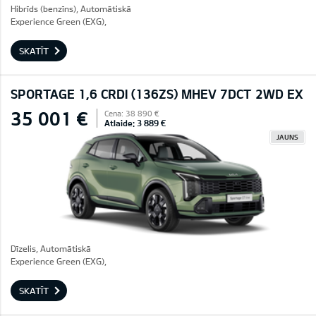
Hibrīds (benzīns), Automātiskā
Experience Green (EXG),
SKATĪT
SPORTAGE 1,6 CRDI (136ZS) MHEV 7DCT 2WD EX
35 001 €
Cena: 38 890 €
Atlaide: 3 889 €
JAUNS
Dīzelis, Automātiskā
Experience Green (EXG),
SKATĪT