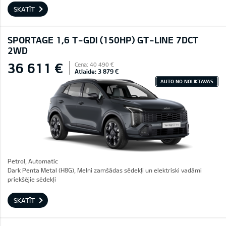
SKATĪT
SPORTAGE 1,6 T-GDI (150HP) GT-LINE 7DCT
2WD
36 611 €
Cena: 40 490 €
Atlaide: 3 879 €
AUTO NO NOLIKTAVAS
Petrol, Automatic
Dark Penta Metal (H8G), Melni zamšādas sēdekļi un elektriski vadāmi
priekšējie sēdekļi
SKATĪT