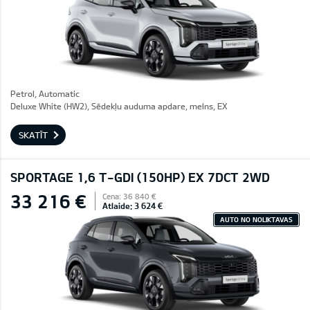
Petrol, Automatic
Deluxe White (HW2), Sēdekļu auduma apdare, melns, EX
SKATĪT
SPORTAGE 1,6 T-GDI (150HP) EX 7DCT 2WD
33 216 €
Cena: 36 840 €
Atlaide: 3 624 €
AUTO NO NOLIKTAVAS