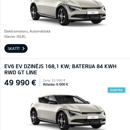
Elektromotors, Automātiskā
Glacier (GLB),
SKATĪT
EV6 EV DZINĒJS 168,1 KW; BATERIJA 84 KWH
RWD GT LINE
49 990 €
Cena: 55 990 €
Atlaide: 6 000 €
ELEKTRO