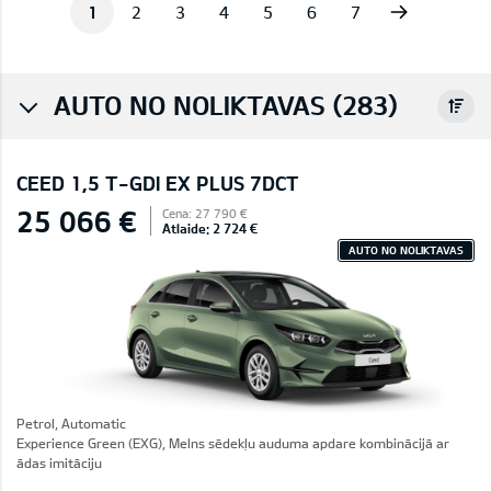
Next
1
2
3
4
5
6
7
AUTO NO NOLIKTAVAS (283)
CEED 1,5 T-GDI EX PLUS 7DCT
25 066 €
Cena: 27 790 €
Atlaide: 2 724 €
AUTO NO NOLIKTAVAS
Petrol, Automatic
Experience Green (EXG), Melns sēdekļu auduma apdare kombinācijā ar
ādas imitāciju