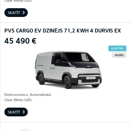
Clear White (UD),
SKATĪT
PV5 CARGO EV DZINĒJS 71,2 KWH 4 DURVIS EX
45 490 €
ELEKTRO
JAUNS
Elektromotors, Automātiskā
Clear White (UD),
SKATĪT