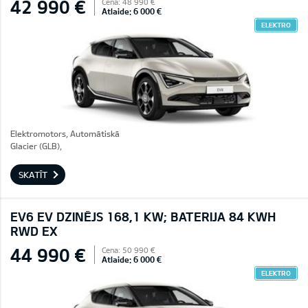
42 990 €
Cena: 48 990 €
Atlaide: 6 000 €
ELEKTRO
Elektromotors, Automātiskā
Glacier (GLB),
SKATĪT
EV6 EV DZINĒJS 168,1 KW; BATERIJA 84 KWH
RWD EX
44 990 €
Cena: 50 990 €
Atlaide: 6 000 €
ELEKTRO