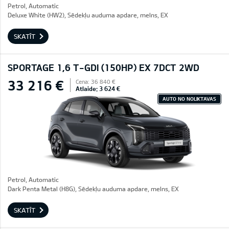
Petrol, Automatic
Deluxe White (HW2), Sēdekļu auduma apdare, melns, EX
SKATĪT
SPORTAGE 1,6 T-GDI (150HP) EX 7DCT 2WD
33 216 €
Cena: 36 840 €
Atlaide: 3 624 €
AUTO NO NOLIKTAVAS
Petrol, Automatic
Dark Penta Metal (H8G), Sēdekļu auduma apdare, melns, EX
SKATĪT