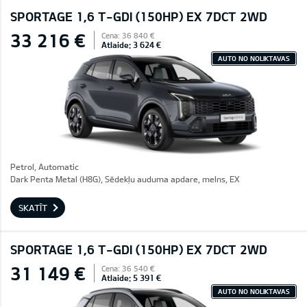
SPORTAGE 1,6 T-GDI (150HP) EX 7DCT 2WD
33 216 €
Cena: 36 840 €
Atlaide: 3 624 €
AUTO NO NOLIKTAVAS
Petrol, Automatic
Dark Penta Metal (H8G), Sēdekļu auduma apdare, melns, EX
SKATĪT
SPORTAGE 1,6 T-GDI (150HP) EX 7DCT 2WD
31 149 €
Cena: 36 540 €
Atlaide: 5 391 €
AUTO NO NOLIKTAVAS