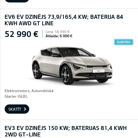
EV6 EV DZINĒJS 73,9/165,4 KW; BATERIJA 84
KWH AWD GT LINE
52 990 €
Cena: 58 990 €
Atlaide: 6 000 €
ELEKTRO
Elektromotors, Automātiskā
Glacier (GLB),
SKATĪT
EV3 EV DZINĒJS 150 KW; BATERIJAS 81,4 KWH
2WD GT-LINE