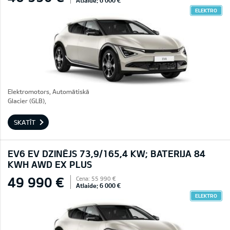
Atlaide: 6 000 €
ELEKTRO
Elektromotors, Automātiskā
Glacier (GLB),
SKATĪT
EV6 EV DZINĒJS 73,9/165,4 KW; BATERIJA 84
KWH AWD EX PLUS
49 990 €
Cena: 55 990 €
Atlaide: 6 000 €
ELEKTRO