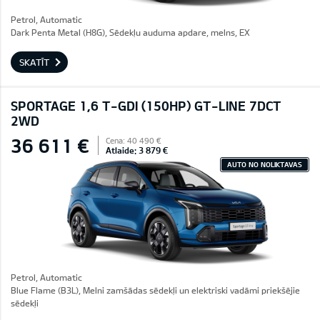
Petrol, Automatic
Dark Penta Metal (H8G), Sēdekļu auduma apdare, melns, EX
SKATĪT
SPORTAGE 1,6 T-GDI (150HP) GT-LINE 7DCT
2WD
36 611 €
Cena: 40 490 €
Atlaide: 3 879 €
AUTO NO NOLIKTAVAS
Petrol, Automatic
Blue Flame (B3L), Melni zamšādas sēdekļi un elektriski vadāmi priekšējie
sēdekļi