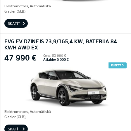
Elektromotors, Automātiskā
Glacier (GLB),
SKATĪT
EV6 EV DZINĒJS 73,9/165,4 KW; BATERIJA 84
KWH AWD EX
47 990 €
Cena: 53 990 €
Atlaide: 6 000 €
ELEKTRO
Elektromotors, Automātiskā
Glacier (GLB),
SKATĪT