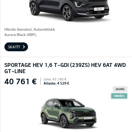
Hibrīds (benzīns), Automātiskā
Aurora Black (ABP),
SKATĪT
SPORTAGE HEV 1,6 T-GDI (239ZS) HEV 6AT 4WD
GT-LINE
40 761 €
Cena: 45 290 €
Atlaide: 4 529 €
JAUNS
HIBRĪDS