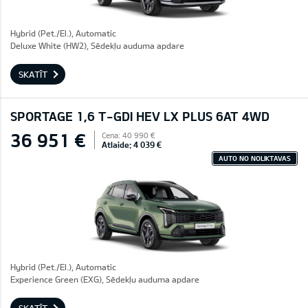
Hybrid (Pet./El.), Automatic
Deluxe White (HW2), Sēdekļu auduma apdare
SKATĪT
SPORTAGE 1,6 T-GDI HEV LX PLUS 6AT 4WD
36 951 €
Cena: 40 990 €
Atlaide: 4 039 €
AUTO NO NOLIKTAVAS
Hybrid (Pet./El.), Automatic
Experience Green (EXG), Sēdekļu auduma apdare