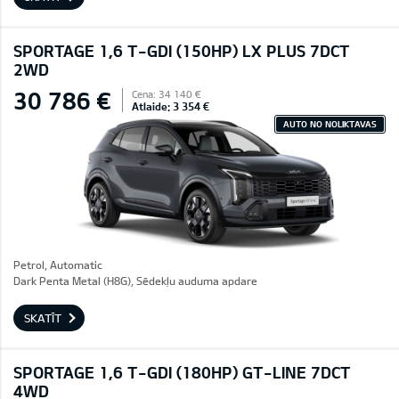
SPORTAGE 1,6 T-GDI (150HP) LX PLUS 7DCT
2WD
30 786 €
Cena: 34 140 €
Atlaide: 3 354 €
AUTO NO NOLIKTAVAS
Petrol, Automatic
Dark Penta Metal (H8G), Sēdekļu auduma apdare
SKATĪT
SPORTAGE 1,6 T-GDI (180HP) GT-LINE 7DCT
4WD