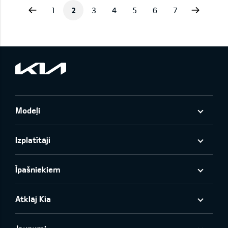
vious
Next
1
2
3
4
5
6
7
Modeļi
Izplatītāji
Īpašniekiem
Atklāj Kia