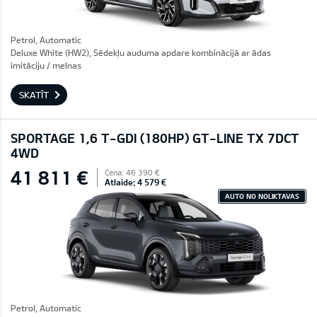
Petrol, Automatic
Deluxe White (HW2), Sēdekļu auduma apdare kombinācijā ar ādas
imitāciju / melnas
SKATĪT
SPORTAGE 1,6 T-GDI (180HP) GT-LINE TX 7DCT
4WD
41 811 €
Cena: 46 390 €
Atlaide: 4 579 €
AUTO NO NOLIKTAVAS
Petrol, Automatic