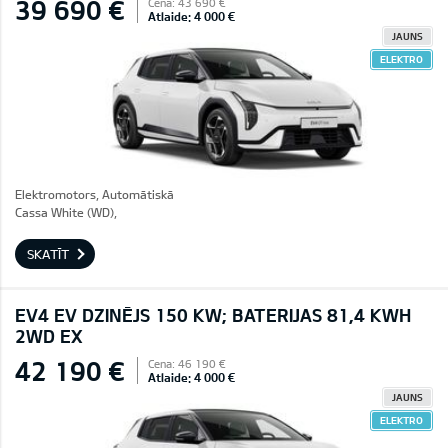
39 690 €
Cena: 43 690 €
Atlaide: 4 000 €
JAUNS
ELEKTRO
Elektromotors, Automātiskā
Cassa White (WD),
SKATĪT
EV4 EV DZINĒJS 150 KW; BATERIJAS 81,4 KWH
2WD EX
42 190 €
Cena: 46 190 €
Atlaide: 4 000 €
JAUNS
ELEKTRO