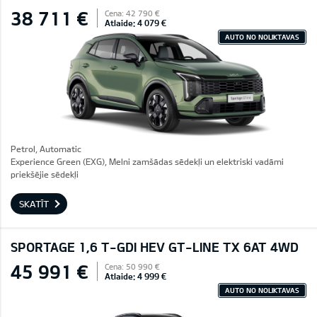
38 711 €
Cena: 42 790 €
Atlaide: 4 079 €
AUTO NO NOLIKTAVAS
Petrol, Automatic
Experience Green (EXG), Melni zamšādas sēdekļi un elektriski vadāmi
priekšējie sēdekļi
SKATĪT
SPORTAGE 1,6 T-GDI HEV GT-LINE TX 6AT 4WD
45 991 €
Cena: 50 990 €
Atlaide: 4 999 €
AUTO NO NOLIKTAVAS