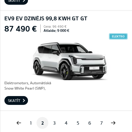
SKATĪT
EV9 EV DZINĒJS 99,8 KWH GT GT
87 490 €
Cena: 96 490 €
Atlaide: 9 000 €
ELEKTRO
Elektromotors, Automātiskā
Snow White Pearl (SWP),
SKATĪT
vious
Next
1
2
3
4
5
6
7