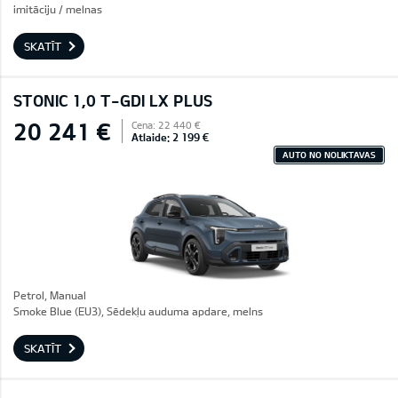
imitāciju / melnas
SKATĪT
STONIC 1,0 T-GDI LX PLUS
20 241 €
Cena: 22 440 €
Atlaide: 2 199 €
AUTO NO NOLIKTAVAS
Petrol, Manual
Smoke Blue (EU3), Sēdekļu auduma apdare, melns
SKATĪT