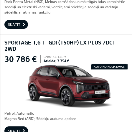
Dark Penta Metal (H8G), Melnas zamšādas un mākslīgās ādas kombinētie
sēdekļi un elektriski vadāmi, ventilējami priekšējie sēdekļi un vadītāja
sēdeklis ar atmiņas funkciju
SKATĪT
SPORTAGE 1,6 T-GDI (150HP) LX PLUS 7DCT
2WD
30 786 €
Cena: 34 140 €
Atlaide: 3 354 €
AUTO NO NOLIKTAVAS
Petrol, Automatic
Magma Red (ARD), Sēdekļu auduma apdare
SKATĪT