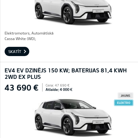
Elektromotors, Automātiskā
Cassa White (WD),
SKATĪT
EV4 EV DZINĒJS 150 KW; BATERIJAS 81,4 KWH
2WD EX PLUS
43 690 €
Cena: 47 690 €
Atlaide: 4 000 €
JAUNS
ELEKTRO