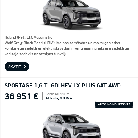
Hybrid (Pet./El.), Automatic
Wolf Grey+Black Pearl (HBM), Melnas zamšādas un mākslīgās ādas
kombinētie sēdekļi un elektriski vadāmi, ventilējami priekšējie sēdekļi un
vadītāja sēdeklis ar atmiņas funkciju
SKATĪT
SPORTAGE 1,6 T-GDI HEV LX PLUS 6AT 4WD
36 951 €
Cena: 40 990 €
Atlaide: 4 039 €
AUTO NO NOLIKTAVAS