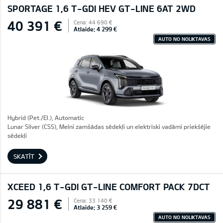
SPORTAGE 1,6 T-GDI HEV GT-LINE 6AT 2WD
40 391 €
Cena: 44 690 €
Atlaide: 4 299 €
AUTO NO NOLIKTAVAS
Hybrid (Pet./El.), Automatic
Lunar Silver (CSS), Melni zamšādas sēdekļi un elektriski vadāmi priekšējie
sēdekļi
SKATĪT
XCEED 1,6 T-GDI GT-LINE COMFORT PACK 7DCT
29 881 €
Cena: 33 140 €
Atlaide: 3 259 €
AUTO NO NOLIKTAVAS