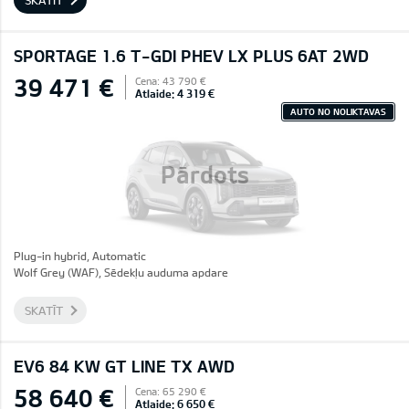
SKATĪT
SPORTAGE 1.6 T-GDI PHEV LX PLUS 6AT 2WD
39 471 €
Cena: 43 790 €
Atlaide: 4 319 €
AUTO NO NOLIKTAVAS
Pārdots
Plug-in hybrid, Automatic
Wolf Grey (WAF), Sēdekļu auduma apdare
SKATĪT
EV6 84 KW GT LINE TX AWD
58 640 €
Cena: 65 290 €
Atlaide: 6 650 €