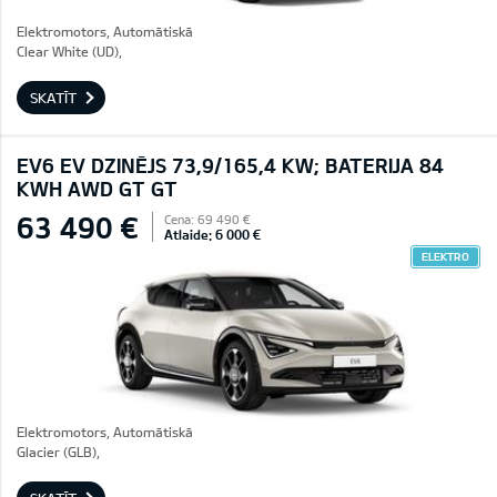
Elektromotors, Automātiskā
Clear White (UD),
SKATĪT
EV6 EV DZINĒJS 73,9/165,4 KW; BATERIJA 84
KWH AWD GT GT
63 490 €
Cena: 69 490 €
Atlaide: 6 000 €
ELEKTRO
Elektromotors, Automātiskā
Glacier (GLB),