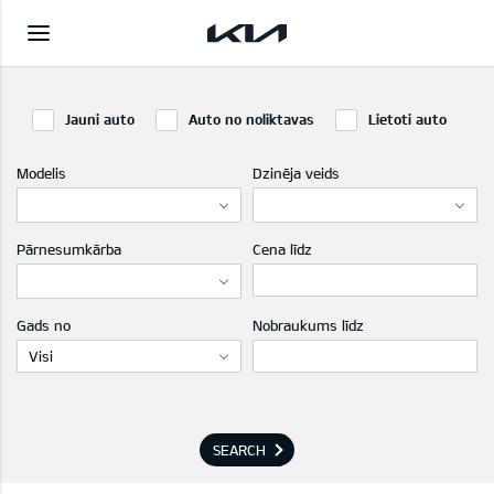
Jauni auto
Auto no noliktavas
Lietoti auto
Modelis
Dzinēja veids
Pārnesumkārba
Cena līdz
Gads no
Nobraukums līdz
Visi
SEARCH