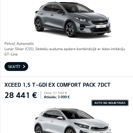
Petrol, Automatic
Lunar Silver (CSS), Sēdekļu auduma apdare kombinācijā ar ādas imitāciju
GT-Line
SKATĪT
XCEED 1,5 T-GDI EX COMFORT PACK 7DCT
28 441 €
Cena: 31 540 €
Atlaide: 3 099 €
AUTO NO NOLIKTAVAS