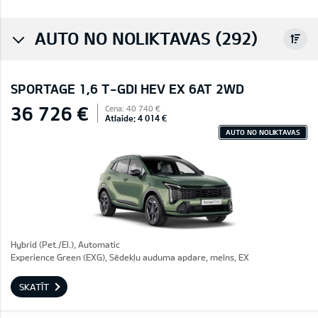
AUTO NO NOLIKTAVAS (292)
SPORTAGE 1,6 T-GDI HEV EX 6AT 2WD
36 726 €
Cena: 40 740 €
Atlaide: 4 014 €
AUTO NO NOLIKTAVAS
Hybrid (Pet./El.), Automatic
Experience Green (EXG), Sēdekļu auduma apdare, melns, EX
SKATĪT