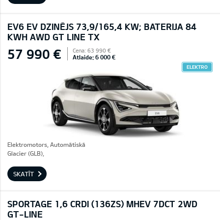
EV6 EV DZINĒJS 73,9/165,4 KW; BATERIJA 84
KWH AWD GT LINE TX
57 990 €
Cena: 63 990 €
Atlaide: 6 000 €
ELEKTRO
Elektromotors, Automātiskā
Glacier (GLB),
SKATĪT
SPORTAGE 1,6 CRDI (136ZS) MHEV 7DCT 2WD
GT-LINE