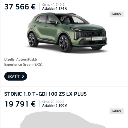
37 566 €
Cena: 41 740 €
Atlaide: 4 174 €
JAUNS
Dīzelis, Automātiskā
Experience Green (EXG),
SKATĪT
STONIC 1,0 T-GDI 100 ZS LX PLUS
19 791 €
Cena: 21 990 €
Atlaide: 2 199 €
JAUNS