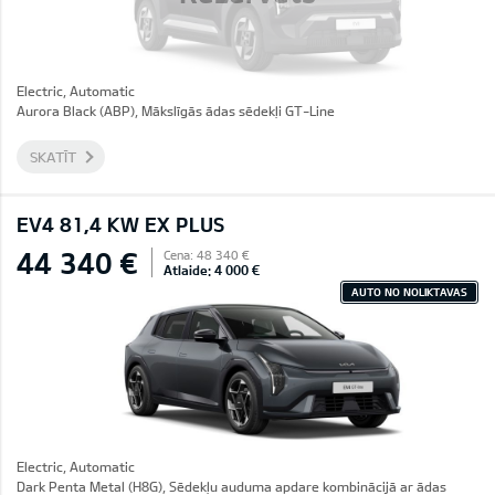
Electric, Automatic
Aurora Black (ABP), Mākslīgās ādas sēdekļi GT-Line
SKATĪT
EV4 81,4 KW EX PLUS
44 340 €
Cena: 48 340 €
Atlaide: 4 000 €
AUTO NO NOLIKTAVAS
Electric, Automatic
Dark Penta Metal (H8G), Sēdekļu auduma apdare kombinācijā ar ādas