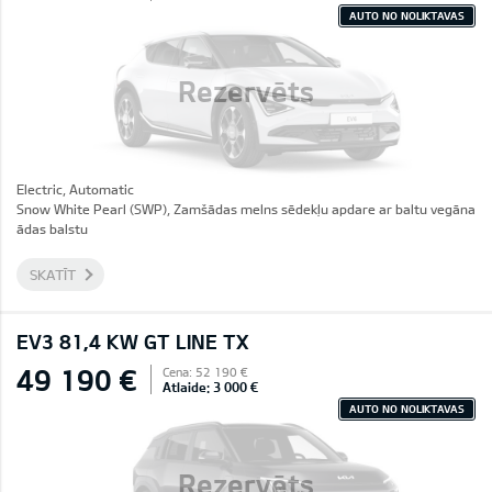
AUTO NO NOLIKTAVAS
Rezervēts
Electric, Automatic
Snow White Pearl (SWP), Zamšādas melns sēdekļu apdare ar baltu vegāna
ādas balstu
SKATĪT
EV3 81,4 KW GT LINE TX
49 190 €
Cena: 52 190 €
Atlaide: 3 000 €
AUTO NO NOLIKTAVAS
Rezervēts