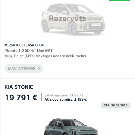
Rezervēts
#E2601C051C45A 0004
Picanto 1,0 GDI GT Line AMT
Milky Beige (M9Y),Mākslīgās ādas sēdekļi, melns
MAN INTERESĒ
KIA STONIC
19 791 €
Sākotnējā cena: 21 990 €
Atlaides apmērs: 2 199 €
ETA: 30.08.2026