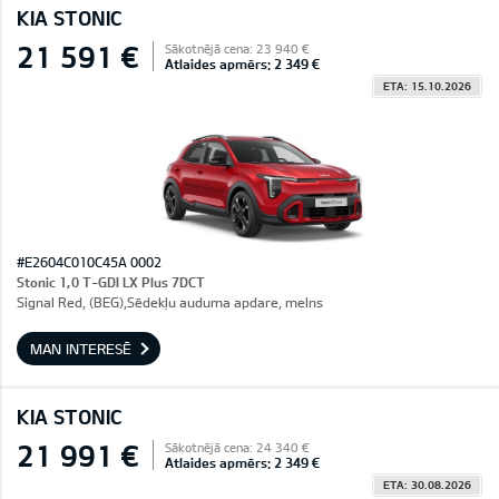
KIA STONIC
21 591 €
Sākotnējā cena: 23 940 €
Atlaides apmērs: 2 349 €
ETA: 15.10.2026
#E2604C010C45A 0002
Stonic 1,0 T-GDI LX Plus 7DCT
Signal Red, (BEG),Sēdekļu auduma apdare, melns
MAN INTERESĒ
KIA STONIC
21 991 €
Sākotnējā cena: 24 340 €
Atlaides apmērs: 2 349 €
ETA: 30.08.2026