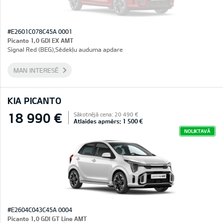
#E2601C078C45A 0001
Picanto 1,0 GDI EX AMT
Signal Red (BEG),Sēdekļu auduma apdare
MAN INTERESĒ
KIA PICANTO
18 990 €
Sākotnējā cena: 20 490 €
Atlaides apmērs: 1 500 €
NOLIKTAVĀ
#E2604C043C45A 0004
Picanto 1,0 GDI GT Line AMT