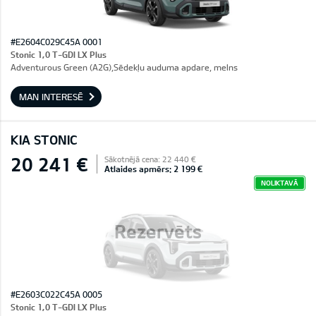
#E2604C029C45A 0001
Stonic 1,0 T-GDI LX Plus
Adventurous Green (A2G),Sēdekļu auduma apdare, melns
MAN INTERESĒ
KIA STONIC
20 241 €
Sākotnējā cena: 22 440 €
Atlaides apmērs: 2 199 €
NOLIKTAVĀ
Rezervēts
#E2603C022C45A 0005
Stonic 1,0 T-GDI LX Plus