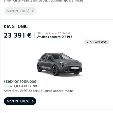
Snow White Pearl (SWP),Sēdekļu auduma apdare, melns
MAN INTERESĒ
KIA STONIC
23 391 €
Sākotnējā cena: 25 940 €
Atlaides apmērs: 2 549 €
ETA: 15.10.2026
#E2604C011C45A 0005
Stonic 1,0 T-GDI EX 7DCT
Astro Gray (M7G),Sēdekļu auduma apdare, melns
MAN INTERESĒ