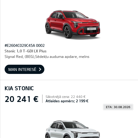
#E2604C029C45A 0002
Stonic 1,0 T-GDI LX Plus
Signal Red, (BEG),Sēdekļu auduma apdare, melns
MAN INTERESĒ
KIA STONIC
20 241 €
Sākotnējā cena: 22 440 €
Atlaides apmērs: 2 199 €
ETA: 30.08.2026