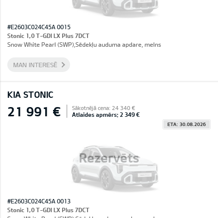
#E2603C024C45A 0015
Stonic 1,0 T-GDI LX Plus 7DCT
Snow White Pearl (SWP),Sēdekļu auduma apdare, melns
MAN INTERESĒ
KIA STONIC
21 991 €
Sākotnējā cena: 24 340 €
Atlaides apmērs: 2 349 €
ETA: 30.08.2026
Rezervēts
#E2603C024C45A 0013
Stonic 1,0 T-GDI LX Plus 7DCT