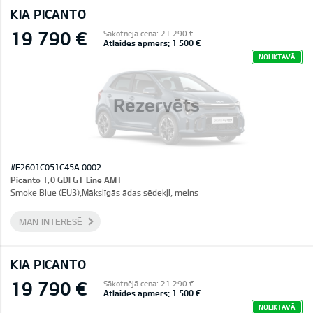
KIA PICANTO
19 790 €
Sākotnējā cena: 21 290 €
Atlaides apmērs: 1 500 €
NOLIKTAVĀ
Rezervēts
#E2601C051C45A 0002
Picanto 1,0 GDI GT Line AMT
Smoke Blue (EU3),Mākslīgās ādas sēdekļi, melns
MAN INTERESĒ
KIA PICANTO
19 790 €
Sākotnējā cena: 21 290 €
Atlaides apmērs: 1 500 €
NOLIKTAVĀ