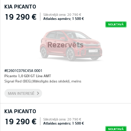
KIA PICANTO
19 290 €
Sākotnējā cena: 20 790 €
Atlaides apmērs: 1 500 €
NOLIKTAVĀ
Rezervēts
#E2601C076C45A 0001
Picanto 1,0 GDI GT Line AMT
Signal Red (BEG),Mākslīgās ādas sēdekļi, melns
MAN INTERESĒ
KIA PICANTO
19 290 €
Sākotnējā cena: 20 790 €
Atlaides apmērs: 1 500 €
NOLIKTAVĀ