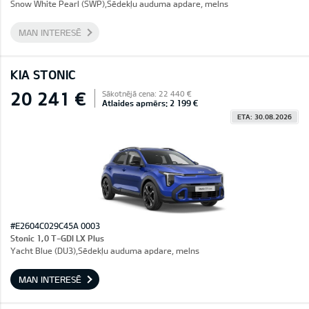
Snow White Pearl (SWP),Sēdekļu auduma apdare, melns
MAN INTERESĒ
KIA STONIC
20 241 €
Sākotnējā cena: 22 440 €
Atlaides apmērs: 2 199 €
ETA: 30.08.2026
#E2604C029C45A 0003
Stonic 1,0 T-GDI LX Plus
Yacht Blue (DU3),Sēdekļu auduma apdare, melns
MAN INTERESĒ