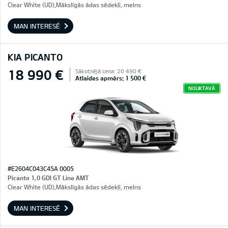
Clear White (UD),Mākslīgās ādas sēdekļi, melns
MAN INTERESĒ
KIA PICANTO
18 990 €
Sākotnējā cena: 20 490 €
Atlaides apmērs: 1 500 €
NOLIKTAVĀ
#E2604C043C45A 0005
Picanto 1,0 GDI GT Line AMT
Clear White (UD),Mākslīgās ādas sēdekļi, melns
MAN INTERESĒ