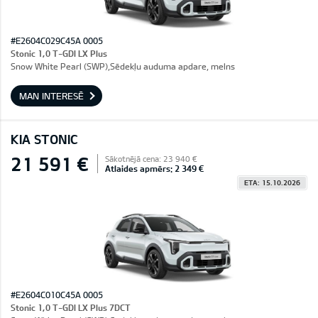
#E2604C029C45A 0005
Stonic 1,0 T-GDI LX Plus
Snow White Pearl (SWP),Sēdekļu auduma apdare, melns
MAN INTERESĒ
KIA STONIC
21 591 €
Sākotnējā cena: 23 940 €
Atlaides apmērs: 2 349 €
ETA: 15.10.2026
#E2604C010C45A 0005
Stonic 1,0 T-GDI LX Plus 7DCT