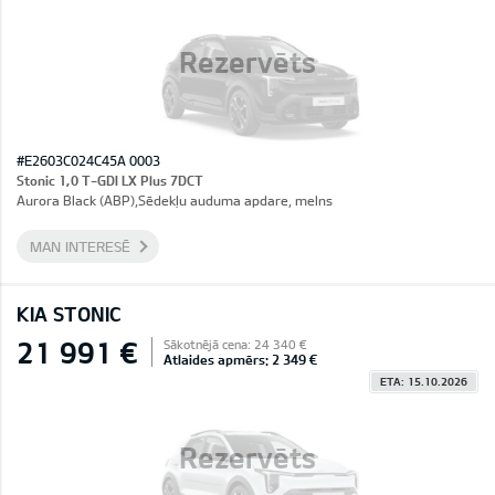
Rezervēts
#E2603C024C45A 0003
Stonic 1,0 T-GDI LX Plus 7DCT
Aurora Black (ABP),Sēdekļu auduma apdare, melns
MAN INTERESĒ
KIA STONIC
21 991 €
Sākotnējā cena: 24 340 €
Atlaides apmērs: 2 349 €
ETA: 15.10.2026
Rezervēts