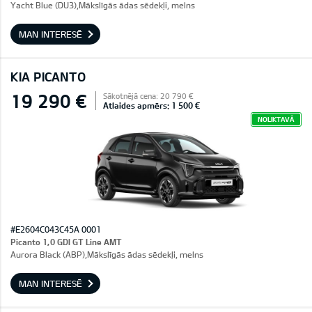
Yacht Blue (DU3),Mākslīgās ādas sēdekļi, melns
MAN INTERESĒ
KIA PICANTO
19 290 €
Sākotnējā cena: 20 790 €
Atlaides apmērs: 1 500 €
NOLIKTAVĀ
#E2604C043C45A 0001
Picanto 1,0 GDI GT Line AMT
Aurora Black (ABP),Mākslīgās ādas sēdekļi, melns
MAN INTERESĒ