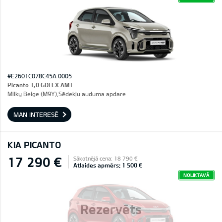
#E2601C078C45A 0005
Picanto 1,0 GDI EX AMT
Milky Beige (M9Y),Sēdekļu auduma apdare
MAN INTERESĒ
KIA PICANTO
17 290 €
Sākotnējā cena: 18 790 €
Atlaides apmērs: 1 500 €
NOLIKTAVĀ
Rezervēts