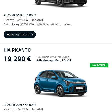
#E2604C043C45A 0003
Picanto 1,0 GDI GT Line AMT
Astro Gray (M7G),Mākslīgās ādas sēdekļi, melns
MAN INTERESĒ
KIA PICANTO
19 290 €
Sākotnējā cena: 20 790 €
Atlaides apmērs: 1 500 €
NOLIKTAVĀ
#E2601C076C45A 0002
Picanto 1,0 GDI GT Line AMT