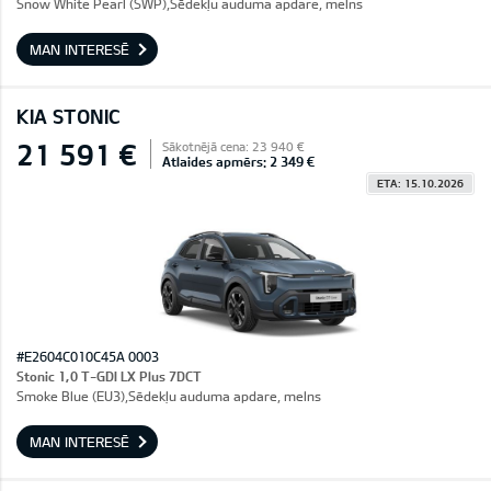
Snow White Pearl (SWP),Sēdekļu auduma apdare, melns
MAN INTERESĒ
KIA STONIC
21 591 €
Sākotnējā cena: 23 940 €
Atlaides apmērs: 2 349 €
ETA: 15.10.2026
#E2604C010C45A 0003
Stonic 1,0 T-GDI LX Plus 7DCT
Smoke Blue (EU3),Sēdekļu auduma apdare, melns
MAN INTERESĒ