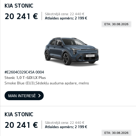
KIA STONIC
20 241 €
Sākotnējā cena: 22 440 €
Atlaides apmērs: 2 199 €
ETA: 30.08.2026
#E2604C029C45A 0004
Stonic 1,0 T-GDI LX Plus
Smoke Blue (EU3),Sēdekļu auduma apdare, melns
MAN INTERESĒ
KIA STONIC
20 241 €
Sākotnējā cena: 22 440 €
Atlaides apmērs: 2 199 €
ETA: 30.08.2026