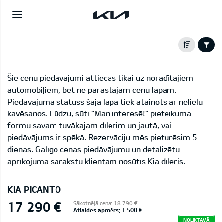
Šie cenu piedāvājumi attiecas tikai uz norādītajiem
automobiļiem, bet ne parastajām cenu lapām.
Piedāvājuma statuss šajā lapā tiek atainots ar nelielu
kavēšanos. Lūdzu, sūti "Man interesē!" pieteikuma
formu savam tuvākajam dīlerim un jautā, vai
piedāvājums ir spēkā. Rezervāciju mēs pieturēsim 5
dienas. Galīgo cenas piedāvājumu un detalizētu
aprīkojuma sarakstu klientam nosūtīs Kia dīleris.
KIA PICANTO
17 290 €
Sākotnējā cena: 18 790 €
Atlaides apmērs: 1 500 €
NOLIKTAVĀ