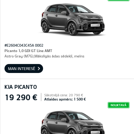
#E2604C043C45A 0002
Picanto 1,0 GDI GT Line AMT
Astro Gray (M7G),Mākslīgās ādas sēdekļi, melns
MAN INTERESĒ
KIA PICANTO
19 290 €
Sākotnējā cena: 20 790 €
Atlaides apmērs: 1 500 €
NOLIKTAVĀ