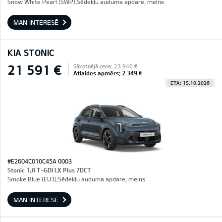
Snow White Pearl (SWP),Sēdekļu auduma apdare, melns
MAN INTERESĒ
KIA STONIC
21 591 €
Sākotnējā cena: 23 940 €
Atlaides apmērs: 2 349 €
ETA: 15.10.2026
#E2604C010C45A 0003
Stonic 1,0 T-GDI LX Plus 7DCT
Smoke Blue (EU3),Sēdekļu auduma apdare, melns
MAN INTERESĒ