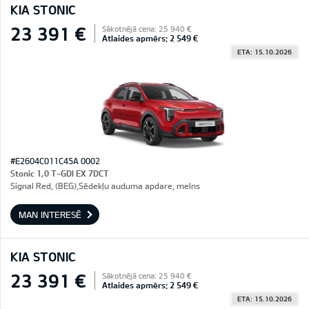
KIA STONIC
23 391 €
Sākotnējā cena: 25 940 €
Atlaides apmērs: 2 549 €
ETA: 15.10.2026
#E2604C011C45A 0002
Stonic 1,0 T-GDI EX 7DCT
Signal Red, (BEG),Sēdekļu auduma apdare, melns
MAN INTERESĒ
KIA STONIC
23 391 €
Sākotnējā cena: 25 940 €
Atlaides apmērs: 2 549 €
ETA: 15.10.2026