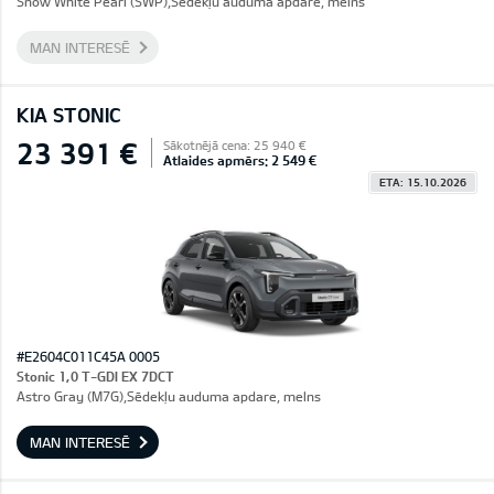
Snow White Pearl (SWP),Sēdekļu auduma apdare, melns
MAN INTERESĒ
KIA STONIC
23 391 €
Sākotnējā cena: 25 940 €
Atlaides apmērs: 2 549 €
ETA: 15.10.2026
#E2604C011C45A 0005
Stonic 1,0 T-GDI EX 7DCT
Astro Gray (M7G),Sēdekļu auduma apdare, melns
MAN INTERESĒ