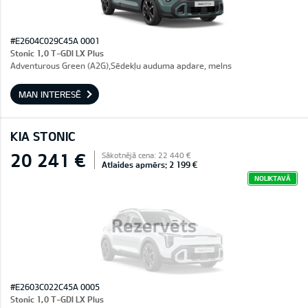
#E2604C029C45A 0001
Stonic 1,0 T-GDI LX Plus
Adventurous Green (A2G),Sēdekļu auduma apdare, melns
MAN INTERESĒ
KIA STONIC
20 241 €
Sākotnējā cena: 22 440 €
Atlaides apmērs: 2 199 €
NOLIKTAVĀ
Rezervēts
#E2603C022C45A 0005
Stonic 1,0 T-GDI LX Plus