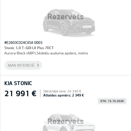
Rezervēts
#E2603C024C45A 0003
Stonic 1,0 T-GDI LX Plus 7DCT
Aurora Black (ABP),Sēdekļu auduma apdare, melns
MAN INTERESĒ
KIA STONIC
21 991 €
Sākotnējā cena: 24 340 €
Atlaides apmērs: 2 349 €
ETA: 15.10.2026
Rezervēts