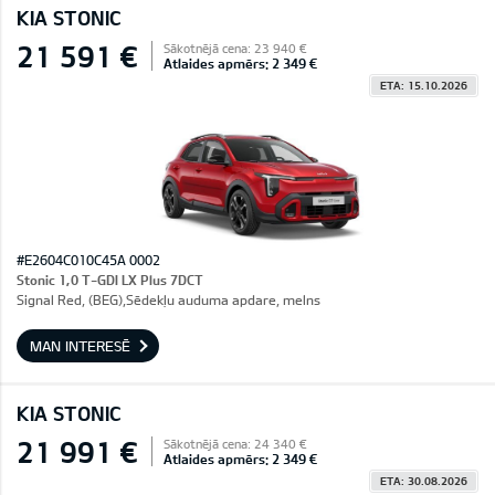
KIA STONIC
21 591 €
Sākotnējā cena: 23 940 €
Atlaides apmērs: 2 349 €
ETA: 15.10.2026
#E2604C010C45A 0002
Stonic 1,0 T-GDI LX Plus 7DCT
Signal Red, (BEG),Sēdekļu auduma apdare, melns
MAN INTERESĒ
KIA STONIC
21 991 €
Sākotnējā cena: 24 340 €
Atlaides apmērs: 2 349 €
ETA: 30.08.2026