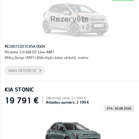
Rezervēts
#E2601C051C45A 0004
Picanto 1,0 GDI GT Line AMT
Milky Beige (M9Y),Mākslīgās ādas sēdekļi, melns
MAN INTERESĒ
KIA STONIC
19 791 €
Sākotnējā cena: 21 990 €
Atlaides apmērs: 2 199 €
ETA: 30.08.2026