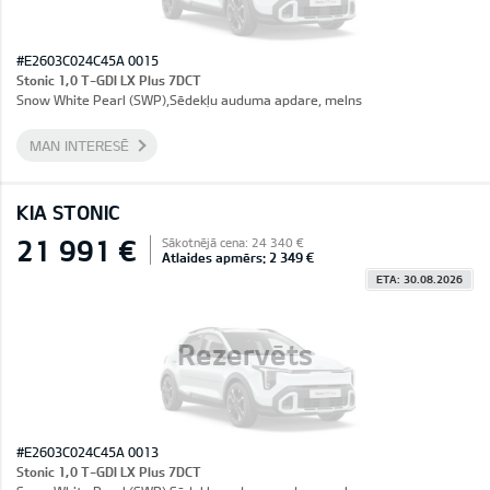
#E2603C024C45A 0015
Stonic 1,0 T-GDI LX Plus 7DCT
Snow White Pearl (SWP),Sēdekļu auduma apdare, melns
MAN INTERESĒ
KIA STONIC
21 991 €
Sākotnējā cena: 24 340 €
Atlaides apmērs: 2 349 €
ETA: 30.08.2026
Rezervēts
#E2603C024C45A 0013
Stonic 1,0 T-GDI LX Plus 7DCT