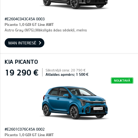
#E2604C043C45A 0003
Picanto 1,0 GDI GT Line AMT
Astro Gray (M7G),Mākslīgās ādas sēdekļi, melns
MAN INTERESĒ
KIA PICANTO
19 290 €
Sākotnējā cena: 20 790 €
Atlaides apmērs: 1 500 €
NOLIKTAVĀ
#E2601C076C45A 0002
Picanto 1,0 GDI GT Line AMT