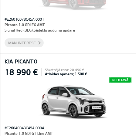
#E2601C078C45A 0001
Picanto 1,0 GDI EX AMT
Signal Red (BEG),Sēdekļu auduma apdare
MAN INTERESĒ
KIA PICANTO
18 990 €
Sākotnējā cena: 20 490 €
Atlaides apmērs: 1 500 €
NOLIKTAVĀ
#E2604C043C45A 0004
Picanto 1,0 GDI GT Line AMT