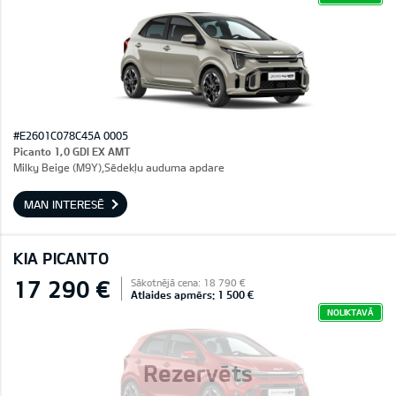
#E2601C078C45A 0005
Picanto 1,0 GDI EX AMT
Milky Beige (M9Y),Sēdekļu auduma apdare
MAN INTERESĒ
KIA PICANTO
17 290 €
Sākotnējā cena: 18 790 €
Atlaides apmērs: 1 500 €
NOLIKTAVĀ
Rezervēts