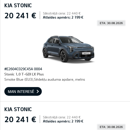
KIA STONIC
20 241 €
Sākotnējā cena: 22 440 €
Atlaides apmērs: 2 199 €
ETA: 30.08.2026
#E2604C029C45A 0004
Stonic 1,0 T-GDI LX Plus
Smoke Blue (EU3),Sēdekļu auduma apdare, melns
MAN INTERESĒ
KIA STONIC
20 241 €
Sākotnējā cena: 22 440 €
Atlaides apmērs: 2 199 €
ETA: 30.08.2026