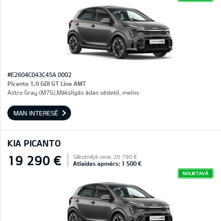
#E2604C043C45A 0002
Picanto 1,0 GDI GT Line AMT
Astro Gray (M7G),Mākslīgās ādas sēdekļi, melns
MAN INTERESĒ
KIA PICANTO
19 290 €
Sākotnējā cena: 20 790 €
Atlaides apmērs: 1 500 €
NOLIKTAVĀ