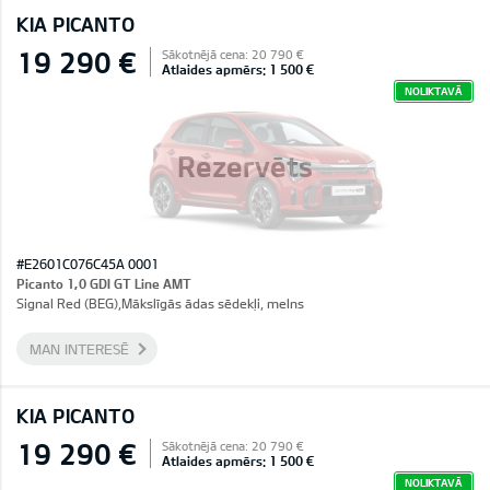
KIA PICANTO
19 290 €
Sākotnējā cena: 20 790 €
Atlaides apmērs: 1 500 €
NOLIKTAVĀ
Rezervēts
#E2601C076C45A 0001
Picanto 1,0 GDI GT Line AMT
Signal Red (BEG),Mākslīgās ādas sēdekļi, melns
MAN INTERESĒ
KIA PICANTO
19 290 €
Sākotnējā cena: 20 790 €
Atlaides apmērs: 1 500 €
NOLIKTAVĀ