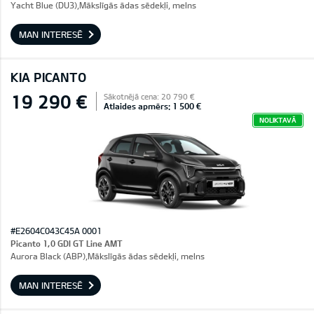
Yacht Blue (DU3),Mākslīgās ādas sēdekļi, melns
MAN INTERESĒ
KIA PICANTO
19 290 €
Sākotnējā cena: 20 790 €
Atlaides apmērs: 1 500 €
NOLIKTAVĀ
#E2604C043C45A 0001
Picanto 1,0 GDI GT Line AMT
Aurora Black (ABP),Mākslīgās ādas sēdekļi, melns
MAN INTERESĒ