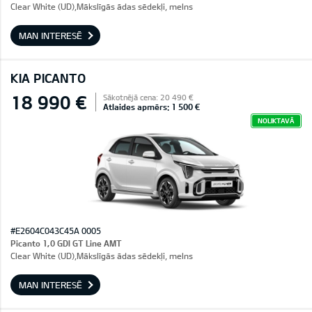
Clear White (UD),Mākslīgās ādas sēdekļi, melns
MAN INTERESĒ
KIA PICANTO
18 990 €
Sākotnējā cena: 20 490 €
Atlaides apmērs: 1 500 €
NOLIKTAVĀ
#E2604C043C45A 0005
Picanto 1,0 GDI GT Line AMT
Clear White (UD),Mākslīgās ādas sēdekļi, melns
MAN INTERESĒ