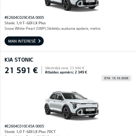
#E2604C029C45A 0005
Stonic 1,0 T-GDI LX Plus
Snow White Pearl (SWP),Sēdekļu auduma apdare, melns
MAN INTERESĒ
KIA STONIC
21 591 €
Sākotnējā cena: 23 940 €
Atlaides apmērs: 2 349 €
ETA: 15.10.2026
#E2604C010C45A 0005
Stonic 1,0 T-GDI LX Plus 7DCT