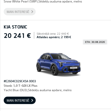
Snow White Pearl (SWP),Sēdekļu auduma apdare, melns
MAN INTERESĒ
KIA STONIC
20 241 €
Sākotnējā cena: 22 440 €
Atlaides apmērs: 2 199 €
ETA: 30.08.2026
#E2604C029C45A 0003
Stonic 1,0 T-GDI LX Plus
Yacht Blue (DU3),Sēdekļu auduma apdare, melns
MAN INTERESĒ