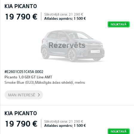
KIA PICANTO
19 790 €
Sākotnējā cena: 21 290 €
Atlaides apmērs: 1 500 €
NOLIKTAVĀ
Rezervēts
#E2601C051C45A 0002
Picanto 1,0 GDI GT Line AMT
Smoke Blue (EU3),Mākslīgās ādas sēdekļi, melns
MAN INTERESĒ
KIA PICANTO
19 790 €
Sākotnējā cena: 21 290 €
Atlaides apmērs: 1 500 €
NOLIKTAVĀ