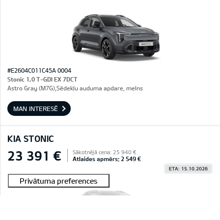
#E2604C011C45A 0004
Stonic 1,0 T-GDI EX 7DCT
Astro Gray (M7G),Sēdekļu auduma apdare, melns
MAN INTERESĒ
KIA STONIC
23 391 €
Sākotnējā cena: 25 940 €
Atlaides apmērs: 2 549 €
ETA: 15.10.2026
Rezervēts