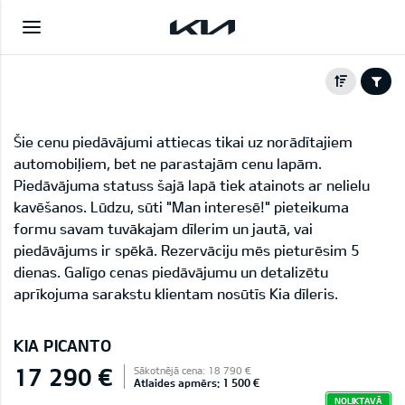
Šie cenu piedāvājumi attiecas tikai uz norādītajiem
automobiļiem, bet ne parastajām cenu lapām.
Piedāvājuma statuss šajā lapā tiek atainots ar nelielu
kavēšanos. Lūdzu, sūti "Man interesē!" pieteikuma
formu savam tuvākajam dīlerim un jautā, vai
piedāvājums ir spēkā. Rezervāciju mēs pieturēsim 5
dienas. Galīgo cenas piedāvājumu un detalizētu
aprīkojuma sarakstu klientam nosūtīs Kia dīleris.
KIA PICANTO
17 290 €
Sākotnējā cena: 18 790 €
Atlaides apmērs: 1 500 €
NOLIKTAVĀ