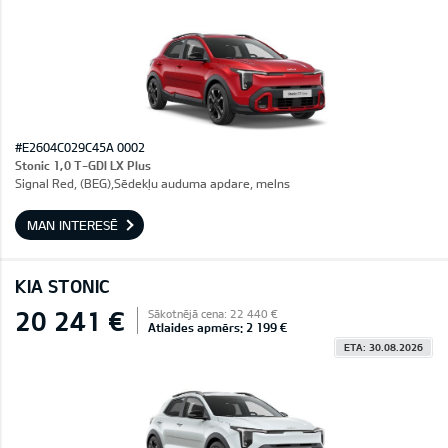
#E2604C029C45A 0002
Stonic 1,0 T-GDI LX Plus
Signal Red, (BEG),Sēdekļu auduma apdare, melns
MAN INTERESĒ
KIA STONIC
20 241 €
Sākotnējā cena: 22 440 €
Atlaides apmērs: 2 199 €
ETA: 30.08.2026