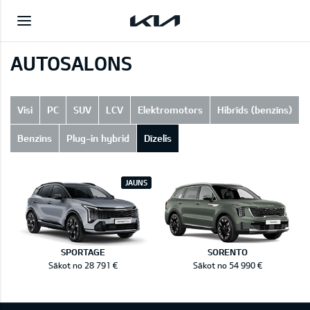
AUTOSALONS
Visi
PC
SUV
LCV
Elektromotors
Hibrīds (benzīns)
Benzīns
Plug-in hybrid
Dīzelis
JAUNS
SPORTAGE
SORENTO
Sākot no 28 791 €
Sākot no 54 990 €