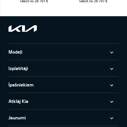
Sākot no 28 791 €
Sākot no 28 791 €
Modeļi
Izplatītāji
Īpašniekiem
Atklāj Kia
Jaunumi