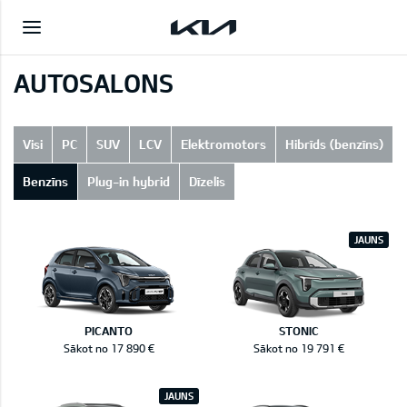
AUTOSALONS
Visi
PC
SUV
LCV
Elektromotors
Hibrīds (benzīns)
Benzīns
Plug-in hybrid
Dīzelis
JAUNS
PICANTO
STONIC
Sākot no 17 890 €
Sākot no 19 791 €
JAUNS