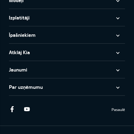
Modeļi
Izplatītāji
Īpašniekiem
Atklāj Kia
Jaunumi
Par uzņēmumu
Facebook
Youtube
Pasaulē