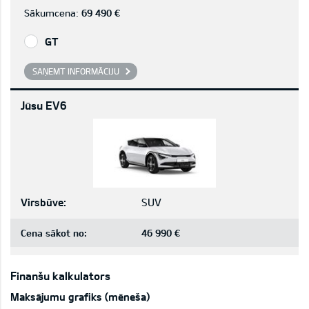
Sākumcena:
69 490 €
GT
SAŅEMT INFORMĀCIJU
Jūsu EV6
Virsbūve:
SUV
Cena sākot no:
46 990 €
Finanšu kalkulators
Maksājumu grafiks (mēneša)