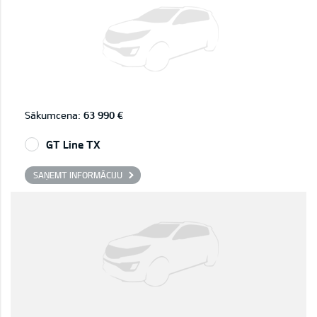
Sākumcena:
63 990 €
GT Line TX
SAŅEMT INFORMĀCIJU