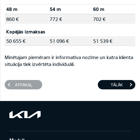
48 m
54 m
60 m
860 €
772 €
702 €
Kopējās izmaksas
50 655 €
51 096 €
51 539 €
Minētajam piemēram ir informatīva nozīme un katra klienta
situācija tiek izvērtēta individuāli.
ATPAKAĻ
TĀLĀK