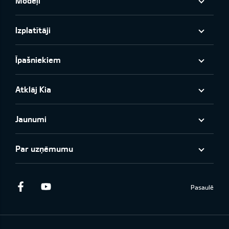
Modeļi
Izplatītāji
Īpašniekiem
Atklāj Kia
Jaunumi
Par uzņēmumu
Facebook
Youtube
Pasaulē