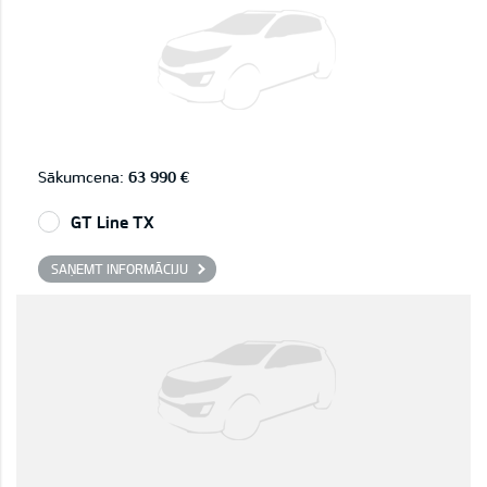
Sākumcena:
63 990 €
GT Line TX
SAŅEMT INFORMĀCIJU