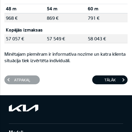
48 m
54 m
60 m
968 €
869 €
791 €
Kopējās izmaksas
57 057 €
57 549 €
58 043 €
Minētajam piemēram ir informatīva nozīme un katra klienta
situācija tiek izvērtēta individuāli.
ATPAKAĻ
TĀLĀK