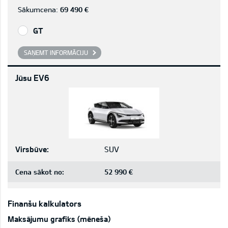
Sākumcena:
69 490 €
GT
SAŅEMT INFORMĀCIJU
Jūsu EV6
Virsbūve:
SUV
Cena sākot no:
52 990 €
Finanšu kalkulators
Maksājumu grafiks (mēneša)